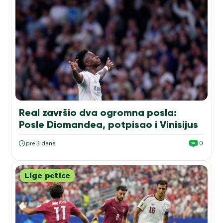
Real završio dva ogromna posla:
Posle Diomandea, potpisao i Vinisijus
pre 3 dana
0
Lige petice