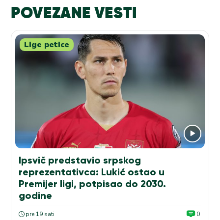
POVEZANE VESTI
Lige petice
Ipsvič predstavio srpskog
reprezentativca: Lukić ostao u
Premijer ligi, potpisao do 2030.
godine
pre 19 sati
0