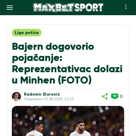
Skip
to
content
Lige petice
Bajern dogovorio
pojačanje:
Reprezentativac dolazi
u Minhen (FOTO)
Radomir Đurović
0
Objavljeno
02.06.2026. 22:15