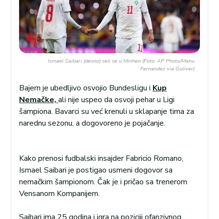
Ismael Saibari (desno) seli se u Minhen (Foto: AP Photo/Manu
Fernandez via Guliver)
Bajern je ubedljivo osvojio Bundesligu i
Kup
Nemačke,
ali nije uspeo da osvoji pehar u Ligi
šampiona. Bavarci su već krenuli u sklapanje tima za
narednu sezonu, a dogovoreno je pojačanje.
Kako prenosi fudbalski insajder Fabricio Romano,
Ismael Saibari je postigao usmeni dogovor sa
nemačkim šampionom. Čak je i pričao sa trenerom
Vensanom Kompanijem.
Saibari ima 25 godina i igra na poziciji ofanzivnog