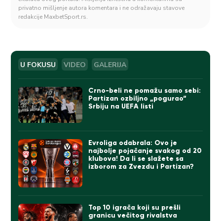
privatno mišljenje autora komentara i ne odražavaju stavove
redakcije MaxbetSport.rs.
U FOKUSU
VIDEO
GALERIJA
Crno-beli ne pomažu samo sebi:
Partizan ozbiljno „pogurao“
Srbiju na UEFA listi
Evroliga odabrala: Ovo je
najbolje pojačanje svakog od 20
klubova! Da li se slažete sa
izborom za Zvezdu i Partizan?
Top 10 igrača koji su prešli
granicu večitog rivalstva