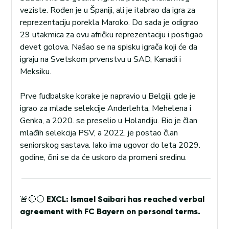
veziste. Rođen je u Španiji, ali je itabrao da igra za
reprezentaciju porekla Maroko. Do sada je odigrao
29 utakmica za ovu afričku reprezentaciju i postigao
devet golova. Našao se na spisku igrača koji će da
igraju na Svetskom prvenstvu u SAD, Kanadi i
Meksiku.
Prve fudbalske korake je napravio u Belgiji, gde je
igrao za mlađe selekcije Anderlehta, Mehelena i
Genka, a 2020. se preselio u Holandiju. Bio je član
mlađih selekcija PSV, a 2022. je postao član
seniorskog sastava. Iako ima ugovor do leta 2029.
godine, čini se da će uskoro da promeni sredinu.
🚨🔴⚪️ EXCL: Ismael Saibari has reached verbal
agreement with FC Bayern on personal terms.