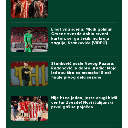
Emotivna scena: Mladi golman
Crvene zvezde dobio crveni
karton, svi ga tešili, na kraju
zagrljaj Stankovića (VIDEO)
Stanković posle Novog Pazara:
Radanović je dobro uradio! Moja
leđa su šira od momaka! Sledi
finale prvog dela sezone!
Nije hteo jedan, jeste drugi bivši
centar Zvezde! Novi italijanski
prvoligaš se pojačao