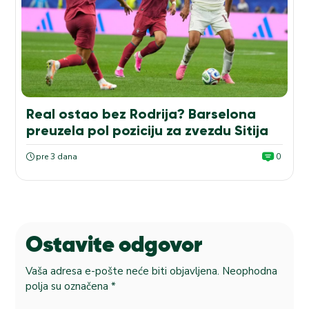
Real ostao bez Rodrija? Barselona
preuzela pol poziciju za zvezdu Sitija
pre 3 dana
0
Ostavite odgovor
Vaša adresa e-pošte neće biti objavljena.
Neophodna
polja su označena
*