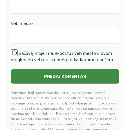
Veb mesto
Sačuvaj moje ime, e-poštu i veb mesto u ovom
pregledaču veba za sledeći put kada komentarišem.
Komentari koji sadrže psovke, uvredljive, vulgarne, preteće,
rasističke ili šovinističke poruke neće biti objavljeni. Strogo je
zabranjeno lažno predstavljanje, tj. ostavljanje lažnih podataka u
poljima za slanje komentara. Komentari koji su napisani velikim
slovima neće biti odobreni. Redakcija MaxbetSport.rs ima pravo
da ne odobri komentare koji su uvredljivi, koji pozivaju na rasnu i
etničku mržnju i ne doprinose normalnoj komunikaciji između
čitalaca ovog portala. Mišljenja iznešena u komentarima su