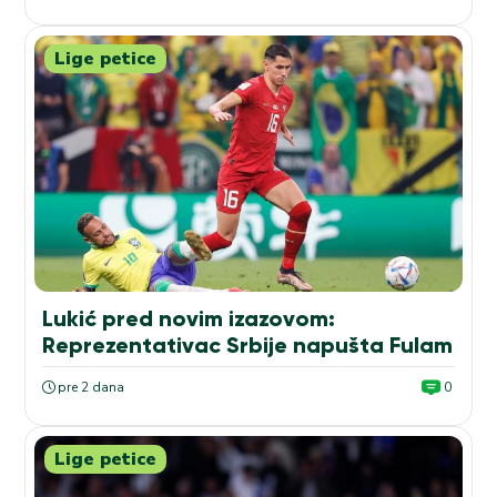
Lige petice
Lukić pred novim izazovom:
Reprezentativac Srbije napušta Fulam
pre 2 dana
0
Lige petice