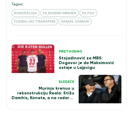
Tagovi:
BUNDESLIGA
FK BAJERN MINHEN
FK PSV
FUDBALSKI TRANSFERI
ISMAEL SAIBARI
Kretanje
PRETHODNO
članka
Stojadinović za MBS:
Dogovor je da Maksimović
ostaje u Lajpcigu
SLEDEĆE
Murinjo krenuo u
rekonstrukciju Reala: Stižu
Damfris, Konate, a na radaru i
Enco Fernandez