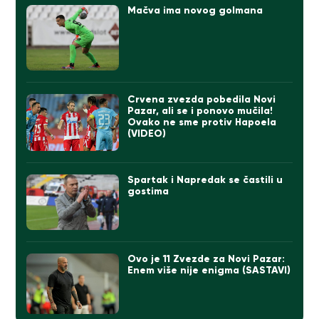
Mačva ima novog golmana
Crvena zvezda pobedila Novi
Pazar, ali se i ponovo mučila!
Ovako ne sme protiv Hapoela
(VIDEO)
Spartak i Napredak se častili u
gostima
Ovo je 11 Zvezde za Novi Pazar:
Enem više nije enigma (SASTAVI)