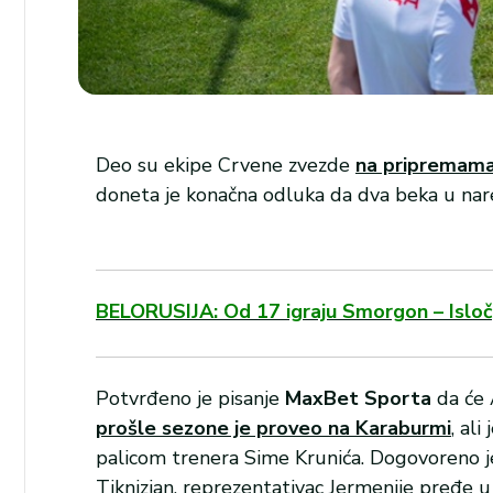
Deo su ekipe Crvene zvezde
na pripremama 
doneta je konačna odluka da dva beka u nar
BELORUSIJA: Od 17 igraju Smorgon – Isloč,
Potvrđeno je pisanje
MaxBet Sporta
da će 
prošle sezone je proveo na Karaburmi
, al
palicom trenera Sime Krunića. Dogovoreno j
Tiknizjan, reprezentativac Jermenije pređe u