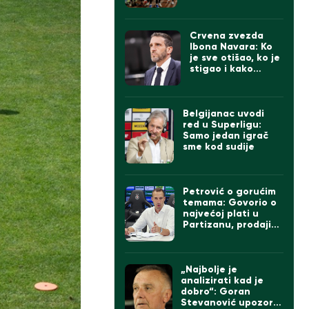
Zvezde
Crvena zvezda
Ibona Navara: Ko
je sve otišao, ko je
stigao i kako
izgleda tim
Belgijanac uvodi
red u Superligu:
Samo jedan igrač
sme kod sudije
Petrović o gorućim
temama: Govorio o
najvećoj plati u
Partizanu, prodaji
igrača ako dođe
Čumić i levom beku
„Najbolje je
analizirati kad je
dobro“: Goran
Stevanović upozorio