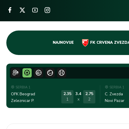
Skip
NAJNOVIJE
FK CRVENA ZVEZD
to
content
SERBIA 1
SERBIA 1
2.35
3.4
2.75
OFK Beograd
C. Zvezda
1
x
2
Zeleznicar P.
Novi Pazar