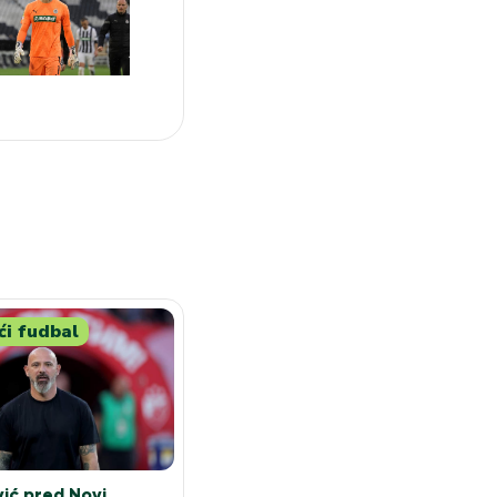
i fudbal
ić pred Novi