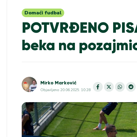
Domaći fudbal
POTVRĐENO PISA
beka na pozajmic
Mirko Marković
Objavljeno
20.06.2025. 10:28