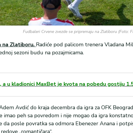
Fudbaleri Crvene zvezde se pripremaju na Zlatiboru (Foto: 
na Zlatiboru.
Radiće pod palicom trenera Vladana Milo
ednoj sezoni budu na pozajmicama.
 a u kladionici MaxBet je kvota na pobedu gostiju 1.
Adem Avdić do kraja decembra da igra za OFK Beogra
i je imao peh sa povredom i nije mogao da igra konstatn
e da posle povratka sa odmora Ebenezer Anana i potpi
 redove „romantičara“.