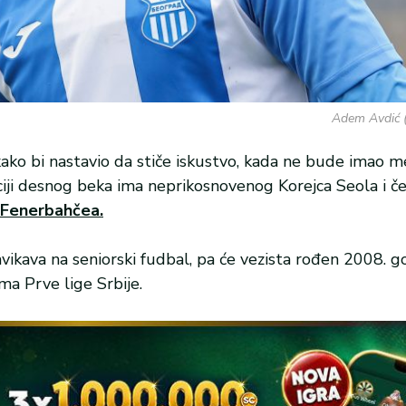
Adem Avdić (
ako bi nastavio da stiče iskustvo, kada ne bude imao m
ciji desnog beka ima neprikosnovenog Korejca Seola i č
 Fenerbahčea.
avikava na seniorski fudbal, pa će vezista rođen 2008. g
ma Prve lige Srbije.