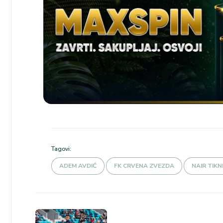
Tagovi:
ADEM AVDIĆ
FK CRVENA ZVEZDA
NAIR TIKN
Kretanje