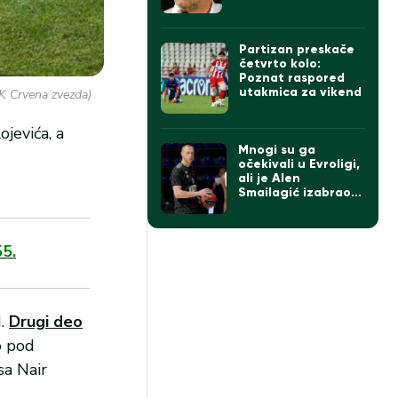
da pobeda ne sme
da zavara Partizan
Partizan preskače
četvrto kolo:
Poznat raspored
utakmica za vikend
FK Crvena zvezda)
jevića, a
Mnogi su ga
očekivali u Evroligi,
ali je Alen
Smailagić izabrao
drugi put
55.
d.
Drugi deo
o pod
sa Nair