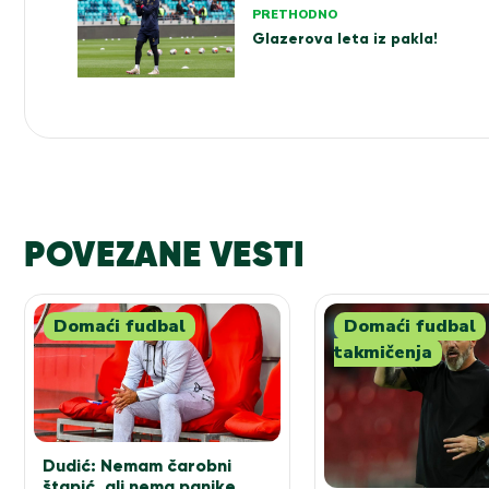
PRETHODNO
članka
Glazerova leta iz pakla!
POVEZANE VESTI
Domaći fudbal
Domaći fudbal
takmičenja
Dudić: Nemam čarobni
štapić, ali nema panike