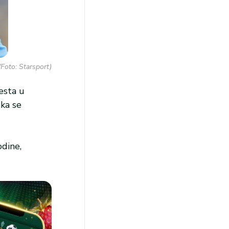
Foto: Starsport)
esta u
eka se
odine,