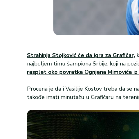
Strahinja Stojković će da igra za Grafičar,
k
najboljem timu šampiona Srbije, koji na pozi
rasplet oko povratka Ognjena Mimovića iz
Procena je da i Vasilije Kostov treba da se n
takođe imati minutažu u Grafičaru na tereni