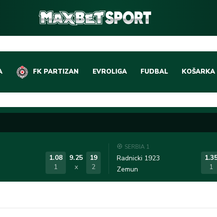
A
FK PARTIZAN
EVROLIGA
FUDBAL
KOŠARKA
DOMAĆI FUDBAL
EVROLIGA
LIGE PETICE
ABA LIGA
EVROPSKA TAKMIČEN
NBA LIGA
SERBIA 1
OSTALE LIGE
REPREZEN
1.08
9.25
19
1.3
Radnicki 1923
1
x
2
1
Zemun
REPREZENTATIVNI FU
OSTALE L