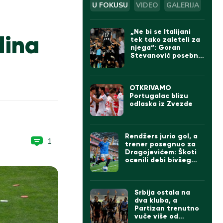
U FOKUSU
VIDEO
GALERIJA
„Ne bi se Italijani
ina
tek tako zaleteli za
njega“: Goran
Stevanović posebno
izdvojio jednog
igrača Partizana
OTKRIVAMO
Portugalac blizu
odlaska iz Zvezde
Rendžers jurio gol, a
1
trener posegnuo za
Dragojevićem: Škoti
ocenili debi bivšeg
kapitena Partizana
Srbija ostala na
dva kluba, a
Partizan trenutno
vuče više od