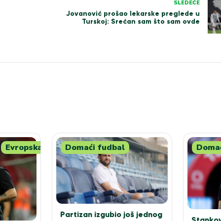
SLEDEĆE
Jovanović prošao lekarske preglede u
Turskoj: Srećan sam što sam ovde
Evropska
Domaći fudbal
Domać
Partizan izgubio još jednog
Stankov