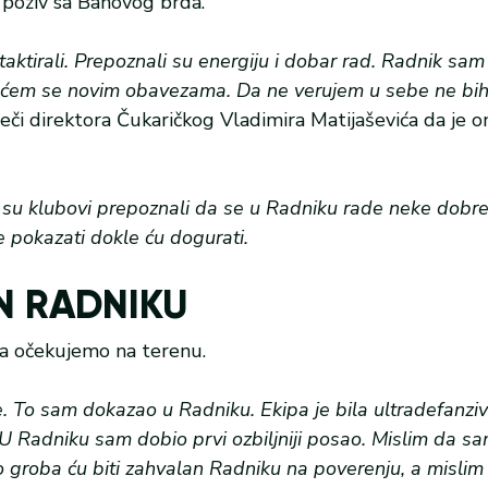
o poziv sa Banovog brda.
taktirali. Prepoznali su energiju i dobar rad. Radnik sa
krećem se novim obavezama. Da ne verujem u sebe ne bi
reči direktora Čukaričkog Vladimira Matijaševića da je o
su klubovi prepoznali da se u Radniku rade neke dobre 
 pokazati dokle ću dogurati.
N RADNIKU
a očekujemo na terenu.
e. To sam dokazao u Radniku. Ekipa je bila ultradefanziv
 Radniku sam dobio prvi ozbiljniji posao. Mislim da sa
 Do groba ću biti zahvalan Radniku na poverenju, a misli