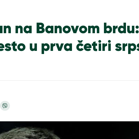
an na Banovom brdu
sto u prva četiri sr