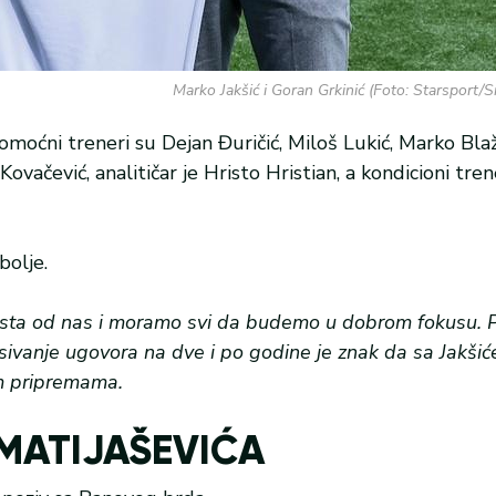
Marko Jakšić i Goran Grkinić (Foto: Starsport/
omoćni treneri su Dejan Đuričić, Miloš Lukić, Marko Blaž
ovačević, analitičar je Hristo Hristian, a kondicioni tre
bolje.
sta od nas i moramo svi da budemo u dobrom fokusu. Pri
isivanje ugovora na dve i po godine je znak da sa Jakš
im pripremama.
MATIJAŠEVIĆA