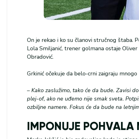
On je rekao i ko su članovi stručnog štaba. P
Lola Smiljanić, trener golmana ostaje Oliver K
Obradović.
Grkinić očekuje da belo-crni zaigraju mnogo 
–
Kako zaslužimo, tako će da bude. Zavisi do
plej-of, ako ne uđemo nije smak sveta. Potp
ozbiljne namere. Fokus će da bude na letnj
IMPONUJE POHVALA 