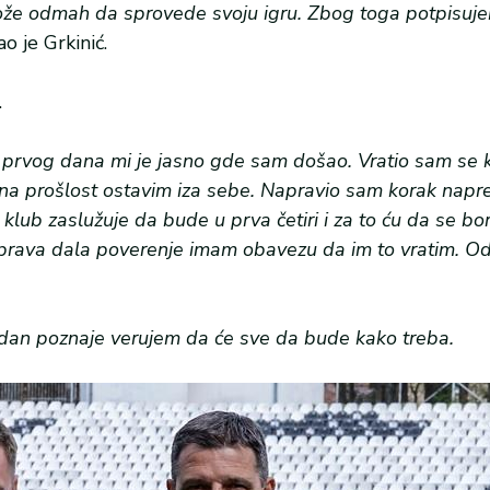
ože odmah da sprovede svoju igru. Zbog toga potpisuj
o je Grkinić.
.
prvog dana mi je jasno gde sam došao. Vratio sam se k
ana prošlost ostavim iza sebe. Napravio sam korak napred
klub zaslužuje da bude u prva četiri i za to ću da se bo
 Uprava dala poverenje imam obavezu da im to vratim. O
u dan poznaje verujem da će sve da bude kako treba.