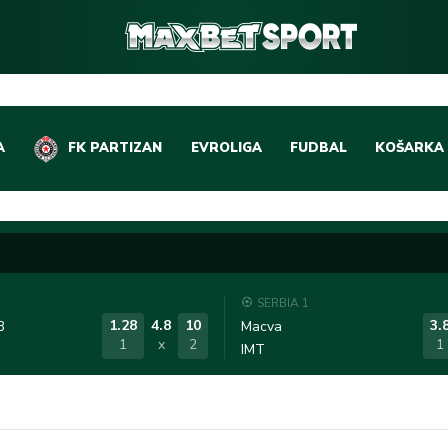
A
FK PARTIZAN
EVROLIGA
FUDBAL
KOŠARKA
DOMAĆI FUDBAL
EVROLIGA
LIGE PETICE
ABA LIGA
EVROPSKA TAKMIČEN
NBA LIGA
SERBIA 1
OSTALE LIGE
REPREZEN
1.28
4.8
10
3.
3
Macva
1
x
2
1
IMT
REPREZENTATIVNI FU
OSTALE L