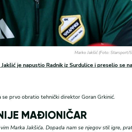
Marko Jakšić (Foto: Starsport/
Jakšić je napustio Radnik iz Surdulice i preselio se 
 se prvo obratio tehnički direktor Goran Grkinić.
NIJE MAĐIONIČAR
vim Marka Jakšića. Dopada nam se njegov stil igre, pra