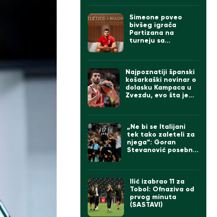
valjak“ ima ogroman
problem
Simeone poveo
bivšeg igrača
Partizana na
turneju sa
Atletikom
Najpoznatiji španski
košarkaški novinar o
dolasku Kampaca u
Zvezdu, evo šta je
rekao
„Ne bi se Italijani
tek tako zaleteli za
njega“: Goran
Stevanović posebno
izdvojio jednog
igrača Partizana
Ilić izabrao 11 za
Tobol: Ofnaziva od
prvog minuta
(SASTAVI)