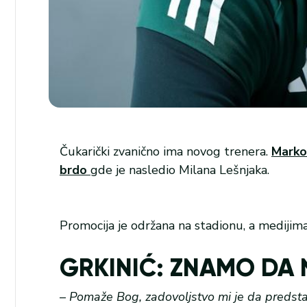
Čukarički zvanično ima novog trenera.
Marko 
brdo
gde je nasledio Milana Lešnjaka.
Promocija je održana na stadionu, a medijima
GRKINIĆ: ZNAMO DA 
–
Pomaže Bog, zadovoljstvo mi je da predsta