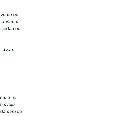
m vodio od
h došao u
n jedan od
stvari.
na, a mi
m svoju
m da sam se