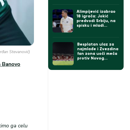
Alimpijević izabrao
18 igrača: Jokić
predvodi Srbiju, na
spisku i mladi
Kusturica
Besplatan ulaz za
najmlađe i Zvezdina
Srđan Stevanović)
fan zona uoči meča
protiv Novog
Pazara
na Banovo
timo ga celu