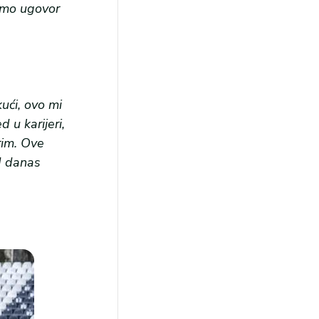
emo ugovor
ući, ovo mi
 u karijeri,
rim. Ove
d danas