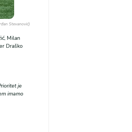
Srđan Stevanović)
ić, Milan
ner Draško
oritet je
ićem imamo