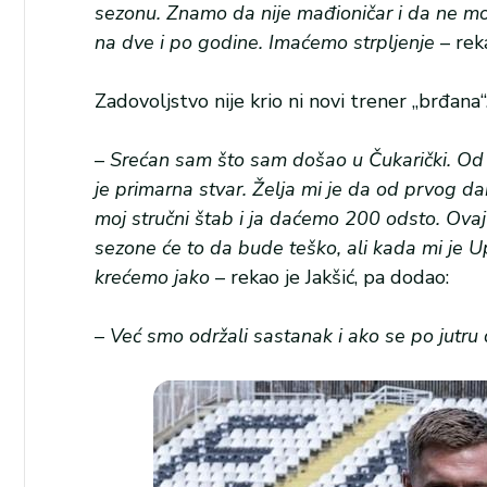
sezonu. Znamo da nije mađioničar i da ne m
na dve i po godine. Imaćemo strpljenje
– reka
Zadovoljstvo nije krio ni novi trener „brđana“
–
Srećan sam što sam došao u Čukarički. Od 
je primarna stvar. Želja mi je da od prvog d
moj stručni štab i ja daćemo 200 odsto. Ovaj 
sezone će to da bude teško, ali kada mi je
krećemo jako
– rekao je Jakšić, pa dodao:
–
Već smo održali sastanak i ako se po jutr