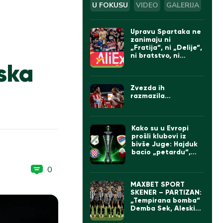
U FOKUSU
VIDEO
GALERIJA
Upravu Spartaka ne
:
zanimaju ni
„Fratija“, ni „Delije“,
ni bratstvo, ni
pska
protesti: Doveli
Albanca sa
tetovažom
komadanta UČK
Zvezda ih
(FOTO)
razmazila…
Kako su u Evropi
prošli klubovi iz
bivše Juge: Hajduk
bacio „petardu“,
velika pobeda Borca
0
MAXBET SPORT
SKENER – PARTIZAN:
„Tempirana bomba“
Demba Sek, Aleskić
sve bolji, ali „parni