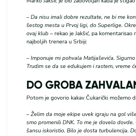
Marko Jakšić je bio zadovoljan kada je stiga
–
Da nisu imali dobre rezultate, ne bi me kon
šestog mesta u Prvoj ligi, do Superlige. O
ovaj klub
– rekao je Jakšić, pa komentarisao 
najboljih trenera u Srbiji:
–
Imponuje mi pohvala Matijaševića. Sigurno 
Trudim se da se edukujem i rastem, vreme će
DO GROBA ZAHVALA
Potom je govorio kakav Čukarički možemo d
–
Želim da moje ekipe uvek igraju na gol viš
smo promenili DNK. To me je dovelo dovde. U
šansu iskoristio. Bilo je dosta turbulencija.