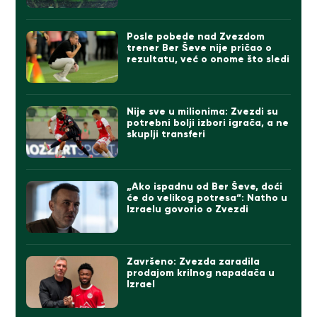
Posle pobede nad Zvezdom
trener Ber Ševe nije pričao o
rezultatu, već o onome što sledi
Nije sve u milionima: Zvezdi su
potrebni bolji izbori igrača, a ne
skuplji transferi
„Ako ispadnu od Ber Ševe, doći
će do velikog potresa“: Natho u
Izraelu govorio o Zvezdi
Završeno: Zvezda zaradila
prodajom krilnog napadača u
Izrael