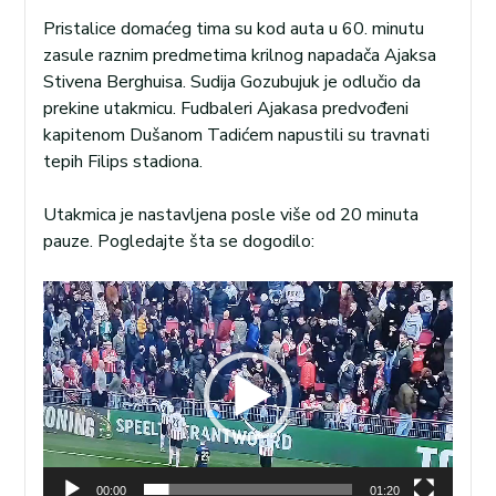
Pristalice domaćeg tima su kod auta u 60. minutu
zasule raznim predmetima krilnog napadača Ajaksa
Stivena Berghuisa. Sudija Gozubujuk je odlučio da
prekine utakmicu. Fudbaleri Ajakasa predvođeni
kapitenom Dušanom Tadićem napustili su travnati
tepih Filips stadiona.
Utakmica je nastavljena posle više od 20 minuta
pauze. Pogledajte šta se dogodilo:
Pregledač
video
zapisa
00:00
01:20