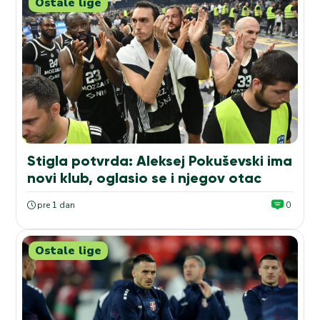
Ostale lige
Stigla potvrda: Aleksej Pokuševski ima
novi klub, oglasio se i njegov otac
pre 1 dan
0
Ostale lige