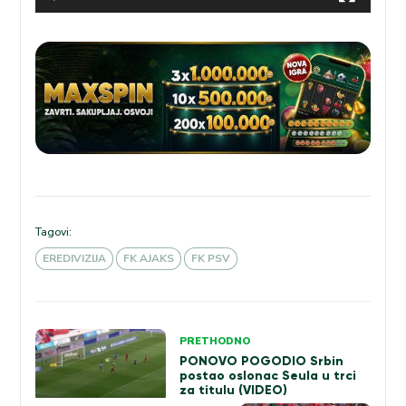
Tagovi:
EREDIVIZIJA
FK AJAKS
FK PSV
Kretanje
PRETHODNO
PONOVO POGODIO Srbin
članka
postao oslonac Seula u trci
za titulu (VIDEO)