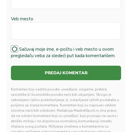
Veb mesto
Sačuvaj moje ime, e-poštu i veb mesto u ovom
pregledaču veba za sledeći put kada komentarišem.
Komentari koji sadrže psovke, uvredljive, vulgarne, preteće,
rasističke ili šovinističke poruke neće biti objavljeni. Strogo je
zabranjeno lažno predstavljanje, tj. ostavljanje lažnih podataka u
poljima za slanje komentara. Komentari koji su napisani velikim
slovima neće biti odobreni. Redakcija MaxbetSport.rs ima pravo
da ne odobri komentare koji su uvredljivi, koji pozivaju na rasnu i
etničku mržnju i ne doprinose normalnoj komunikaciji između
čitalaca ovog portala. Mišljenja iznešena u komentarima su
privatno mišljenje autora komentara i ne odražavaju stavove