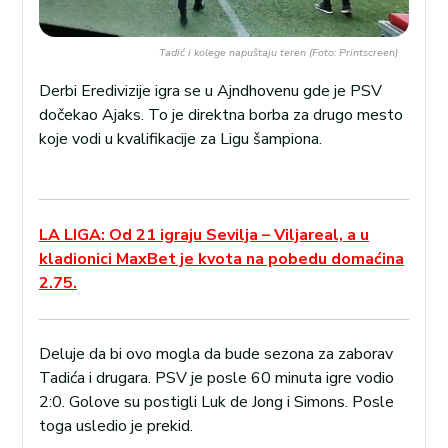
Tadić i kolege napuštaju teren (Foto: Printscreen)
Derbi Eredivizije igra se u Ajndhovenu gde je PSV
dočekao Ajaks. To je direktna borba za drugo mesto
koje vodi u kvalifikacije za Ligu šampiona.
LA LIGA: Od 21 igraju Sevilja – Viljareal, a u
kladionici MaxBet je kvota na pobedu domaćina
2.75.
Deluje da bi ovo mogla da bude sezona za zaborav
Tadića i drugara. PSV je posle 60 minuta igre vodio
2:0. Golove su postigli Luk de Jong i Simons. Posle
toga usledio je prekid.