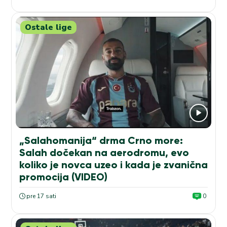
Ostale lige
„Salahomanija“ drma Crno more:
Salah dočekan na aerodromu, evo
koliko je novca uzeo i kada je zvanična
promocija (VIDEO)
pre 17 sati
0