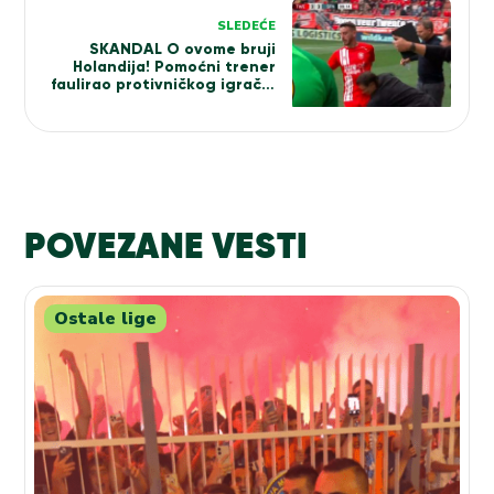
SLEDEĆE
SKANDAL O ovome bruji
Holandija! Pomoćni trener
faulirao protivničkog igrača!
(VIDEO)
POVEZANE VESTI
Ostale lige