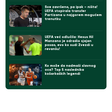
Sve završeno, pa ipak – ništa!
UEFA stopirala transfer
Partizana u najgorem mogućem
trenutku
UEFA već odlučila: Hesus Hil
Manzano je odradio sjajan
posao, evo ko sudi Zvezdi u
revanšu!
Ko može da nadmaši slavnog
oca? Top 5 naslednika
košarkaških legendi