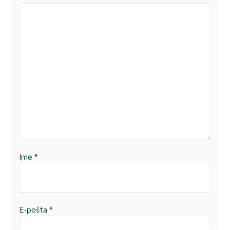
Ime
*
E-pošta
*