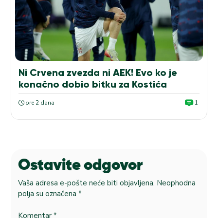
Ni Crvena zvezda ni AEK! Evo ko je
konačno dobio bitku za Kostića
pre 2 dana
1
Ostavite odgovor
Vaša adresa e-pošte neće biti objavljena.
Neophodna
polja su označena
*
Komentar
*