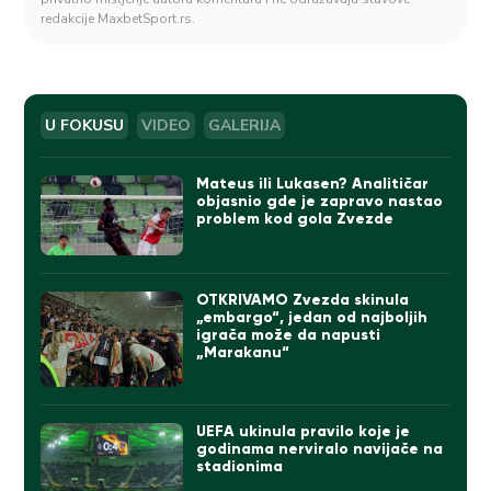
redakcije MaxbetSport.rs.
U FOKUSU
VIDEO
GALERIJA
Mateus ili Lukasen? Analitičar
objasnio gde je zapravo nastao
problem kod gola Zvezde
OTKRIVAMO Zvezda skinula
„embargo“, jedan od najboljih
igrača može da napusti
„Marakanu“
UEFA ukinula pravilo koje je
godinama nerviralo navijače na
stadionima