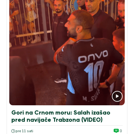
Gori na Crnom moru: Salah izašao
pred navijače Trabzona (VIDEO)
pre 11 sati
0