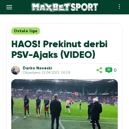
Skip
to
content
Ostale lige
HAOS! Prekinut derbi
PSV-Ajaks (VIDEO)
Darko Noveski
0
Objavljeno
23.04.2023. 16:19