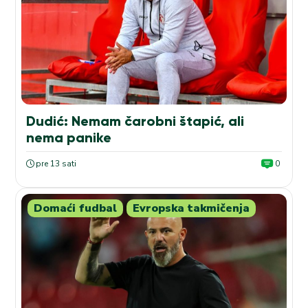
Dudić: Nemam čarobni štapić, ali
nema panike
pre 13 sati
0
Domaći fudbal
Evropska takmičenja