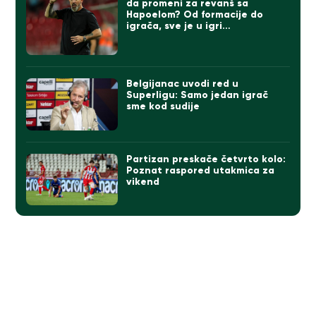
da promeni za revanš sa
Hapoelom? Od formacije do
igrača, sve je u igri…
Belgijanac uvodi red u
Superligu: Samo jedan igrač
sme kod sudije
Partizan preskače četvrto kolo:
Poznat raspored utakmica za
vikend