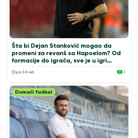
Šta bi Dejan Stanković mogao da
promeni za revanš sa Hapoelom? Od
formacije do igrača, sve je u igri…
pre 14 sati
1
Domaći fudbal