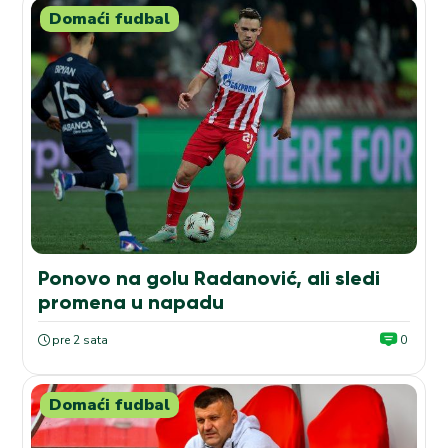
Domaći fudbal
Ponovo na golu Radanović, ali sledi
promena u napadu
pre 2 sata
0
Domaći fudbal