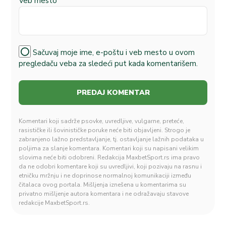
Veb mesto
Sačuvaj moje ime, e-poštu i veb mesto u ovom
pregledaču veba za sledeći put kada komentarišem.
Komentari koji sadrže psovke, uvredljive, vulgarne, preteće,
rasističke ili šovinističke poruke neće biti objavljeni. Strogo je
zabranjeno lažno predstavljanje, tj. ostavljanje lažnih podataka u
poljima za slanje komentara. Komentari koji su napisani velikim
slovima neće biti odobreni. Redakcija MaxbetSport.rs ima pravo
da ne odobri komentare koji su uvredljivi, koji pozivaju na rasnu i
etničku mržnju i ne doprinose normalnoj komunikaciji između
čitalaca ovog portala. Mišljenja iznešena u komentarima su
privatno mišljenje autora komentara i ne odražavaju stavove
redakcije MaxbetSport.rs.