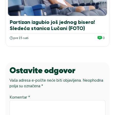
Partizan izgubio još jednog bisera!
Sledeća stanica Lučani (FOTO)
pre 15 sati
0
Ostavite odgovor
Vaša adresa e-pošte neće biti objavljena.
Neophodna
polja su označena
*
Komentar
*