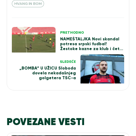
HVANG IN BOM
Kretanje
PRETHODNO
članka
NAMEŠTALJKA Novi skandal
potresa srpski fudbal!
Žestoke kazne za klub i četiri
igrača (VIDEO)
SLEDEĆE
„BOMBA“ U UŽICU Sloboda
dovela nekadašnjeg
golgetera TSC-a
POVEZANE VESTI