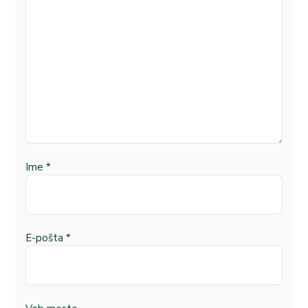
Ime
*
E-pošta
*