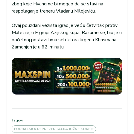
zbog koje Hvang ne bi mogao da se stavi na
raspolaganje treneru Vladanu Milojeviću.
Ovaj pouzdani vezista igrao je već u četvrtak protiv
Malezije, u E grupi Azijskog kupa. Razume se, bio je u
početnoj postavi tima selektora Jirgena Klinsmana.
Zamenjen je u 62. minutu.
Tagovi:
FUDBALSKA REPREZENTACIJA JUŽNE KOREJE