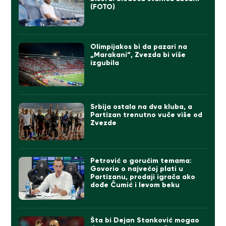
(FOTO)
Olimpijakos bi da pazari na
„Marakani“, Zvezda bi više
izgubila
Srbija ostala na dva kluba, a
Partizan trenutno vuče više od
Zvezde
Petrović o gorućim temama:
Govorio o najvećoj plati u
Partizanu, prodaji igrača ako
dođe Čumić i levom beku
Šta bi Dejan Stanković mogao