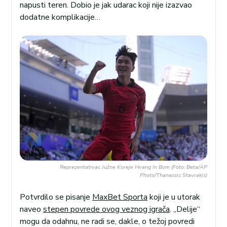
napusti teren. Dobio je jak udarac koji nije izazvao
dodatne komplikacije…
Reprezentativac Južne Koreje Hvang In Bom (Foto: Beta/AP
Photo/Thanassis Stavrakis)
Potvrdilo se pisanje
MaxBet Sporta
koji je u utorak
naveo
stepen povrede ovog veznog igrača
. „Delije“
mogu da odahnu, ne radi se, dakle, o težoj povredi