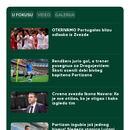
U FOKUSU
VIDEO
GALERIJA
OTKRIVAMO Portugalac blizu
odlaska iz Zvezde
Rendžers jurio gol, a trener
posegnuo za Dragojevićem:
Škoti ocenili debi bivšeg
kapitena Partizana
Crvena zvezda Ibona Navara: Ko
je sve otišao, ko je stigao i kako
izgleda tim
Partizan izgubio još jednog
bisera! Sledeća stanica Lučani