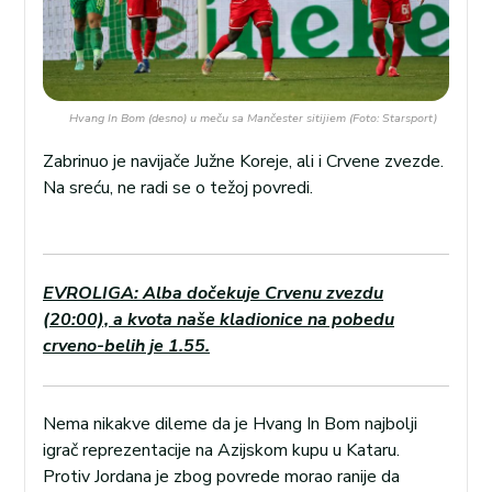
Hvang In Bom (desno) u meču sa Mančester sitijiem (Foto: Starsport)
Zabrinuo je navijače Južne Koreje, ali i Crvene zvezde.
Na sreću, ne radi se o težoj povredi.
EVROLIGA: Alba dočekuje Crvenu zvezdu
(20:00), a kvota naše kladionice na pobedu
crveno-belih je 1.55.
Nema nikakve dileme da je Hvang In Bom najbolji
igrač reprezentacije na Azijskom kupu u Kataru.
Protiv Jordana je zbog povrede morao ranije da