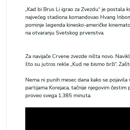
„Kad bi Brus Li igrao za Zvezdu“ je postala
najvećeg stadiona komandovao Hvang Inbom. Zap
pominje legenda kinesko-američke kinematog
na otvaranju Svetskog prvenstva.
Za navijače Crvene zvezde ništa novo. Navikl
što su jutros rekle „Kud ne bismo brži“. Zaš
Nema ni punih mesec dana kako se pojavila 
partijama Korejaca, tačnije njegovim čestim 
proveo svega 1.385 minuta.