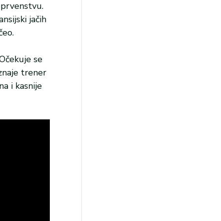
m prvenstvu.
sijski jačih
čeo.
 Očekuje se
znaje trener
a i kasnije