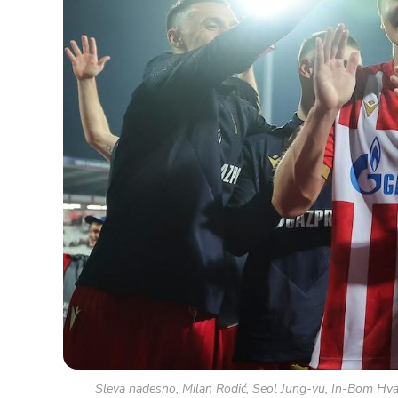
Sleva nadesno, Milan Rodić, Seol Jung-vu, In-Bom Hva