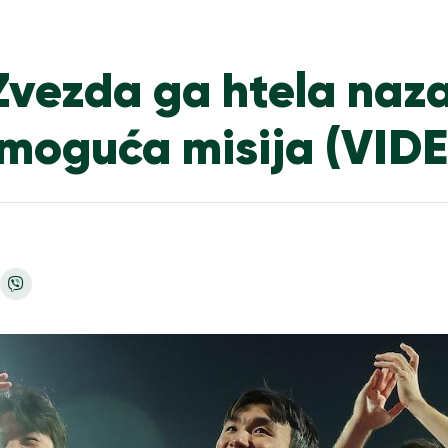
Zvezda ga htela naz
nemoguća misija (VID