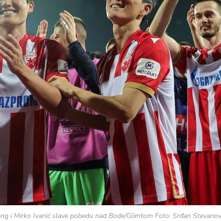
ng i Mirko Ivanić slave pobedu nad Bode/Glimtom Foto: Srđan Stevanovi