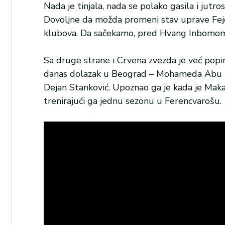
Nada je tinjala, nada se polako gasila i jutr
Dovoljne da možda promeni stav uprave Fejenor
klubova. Da sačekamo, pred Hvang Inbomom 
Sa druge strane i Crvena zvezda je već popin
danas dolazak u Beograd – Mohameda Abu Fan
Dejan Stanković. Upoznao ga je kada je Makab
trenirajući ga jednu sezonu u Ferencvarošu.