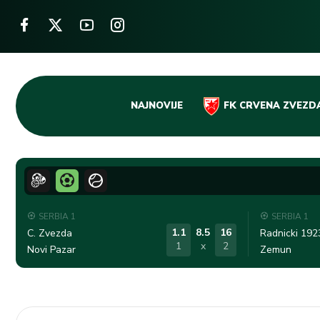
Skip
NAJNOVIJE
FK CRVENA ZVEZD
to
content
SERBIA 1
SERBIA 1
1.1
8.5
16
C. Zvezda
Radnicki 192
1
x
2
Novi Pazar
Zemun