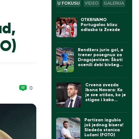
U FOKUSU
VIDEO
GALERIJA
OTKRIVAMO
ad,
Portugalac blizu
odlaska iz Zvezde
EO)
Rendžers jurio gol, a
trener posegnuo za
Dragojevićem: Škoti
ocenili debi bivšeg
kapitena Partizana
Crvena zvezda
0
Ibona Navara: Ko
je sve otišao, ko je
stigao i kako
izgleda tim
Partizan izgubio
još jednog bisera!
Sledeća stanica
Lučani (FOTO)