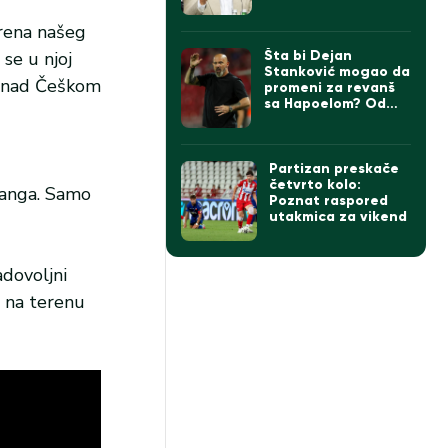
erena našeg
 se u njoj
Šta bi Dejan
Stanković mogao da
e nad Češkom
promeni za revanš
sa Hapoelom? Od
formacije do igrača,
sve je u igri…
Partizan preskače
četvrto kolo:
Hvanga. Samo
Poznat raspored
utakmica za vikend
dovoljni
e na terenu