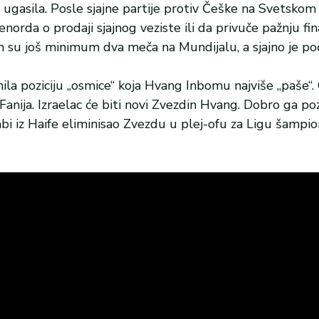
os ugasila. Posle sjajne partije protiv Češke na Svetsko
da o prodaji sjajnog veziste ili da privuče pažnju finan
su još minimum dva meča na Mundijalu, a sjajno je po
ila poziciju „osmice“ koja Hvang Inbomu najviše „paše“.
ija. Izraelac će biti novi Zvezdin Hvang. Dobro ga po
i iz Haife eliminisao Zvezdu u plej-ofu za Ligu šampion