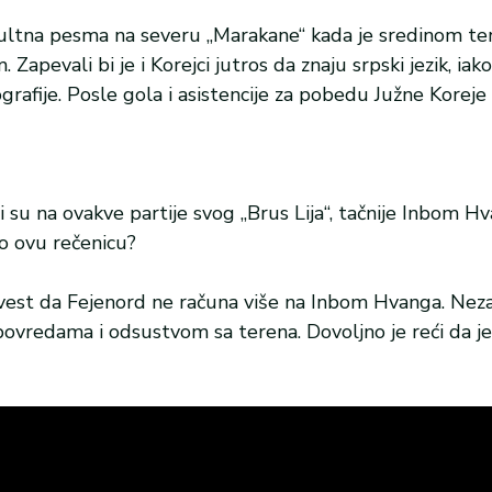
 kultna pesma na severu „Marakane“ kada je sredinom t
evali bi je i Korejci jutros da znaju srpski jezik, iako
rafije. Posle gola i asistencije za pobedu Južne Korej
i su na ovakve partije svog „Brus Lija“, tačnije Inbom 
to ovu rečenicu?
vest da Fejenord ne računa više na Inbom Hvanga. Neza
povredama i odsustvom sa terena. Dovoljno je reći da j