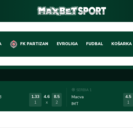
A
FK PARTIZAN
EVROLIGA
FUDBAL
KOŠARKA
DOMAĆI FUDBAL
EVROLIGA
LIGE PETICE
ABA LIGA
EVROPSKA TAKMIČEN
NBA LIGA
SERBIA 1
OSTALE LIGE
REPREZEN
1.33
4.6
8.5
4.5
3
Macva
1
x
2
1
IMT
REPREZENTATIVNI FU
OSTALE L