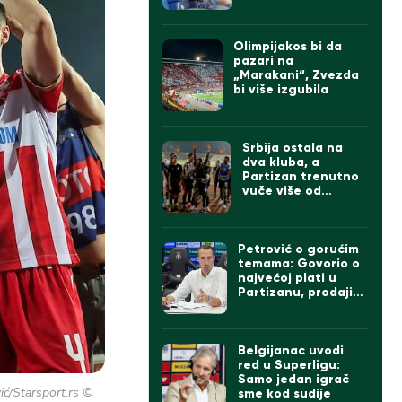
Olimpijakos bi da
pazari na
„Marakani“, Zvezda
bi više izgubila
Srbija ostala na
dva kluba, a
Partizan trenutno
vuče više od
Zvezde
Petrović o gorućim
temama: Govorio o
najvećoj plati u
Partizanu, prodaji
igrača ako dođe
Čumić i levom beku
Belgijanac uvodi
red u Superligu:
Samo jedan igrač
ć/Starsport.rs ©
sme kod sudije