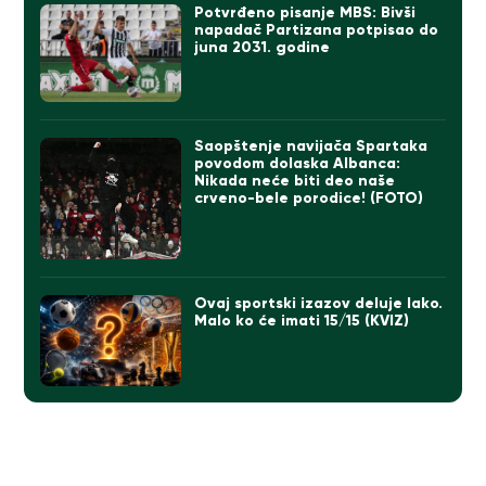
Potvrđeno pisanje MBS: Bivši
napadač Partizana potpisao do
juna 2031. godine
Saopštenje navijača Spartaka
povodom dolaska Albanca:
Nikada neće biti deo naše
crveno-bele porodice! (FOTO)
Ovaj sportski izazov deluje lako.
Malo ko će imati 15/15 (KVIZ)