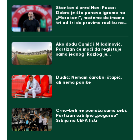
Stanković pred Novi Pazar:
Dobro je što ponovo igramo na
„Marakani“, možemo da imamo
tri od tri da pravimo razliku na
direktne konkurente
Ako dođu Čumić i Miladinović,
Partizan će moći da registuje
samo jednog! Razlog je…
Dudić: Nemam čarobni štapić,
ali nema panike
Crno-beli ne pomažu samo sebi:
Partizan ozbiljno „pogurao“
Srbiju na UEFA listi