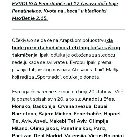
EVROLIGA Fenerbahče od 17 časova dočekuje
Panatinaikos. Kvota na „keca“ u kladionici
MaxBet je 2.15.
Očekivalo se da će na Arapskom poluostrvu
da
bude poznata budućnost elitnog košarkaškog
takmičenja
. Ipak, odluka je odložena za sledeću
nedelju kada se svi vrate u Evropu. Ipak, prema
pisanju italijanskog novinara Alesandra Luiđi Mađija
koji radi za „Sportnado“, odluka je doneta.
Evroliga će naredne sezone da broji 20 klubova. Već
je poznat spisak svih 20, a to su:
Anadolu Efes,
Monako, Baskonija, Crvena zvezda, Dubai,
Barselona, Bajern Minhen, Fenerbahče, Hapoel
Tel Aviv, Asvel, Makabi Tel Aviv, Olimpija
Milano, Olimpijakos, Panatinaikos, Pariz,
Partizan, Real Madrid, Valensija, Virtus Bolonja i