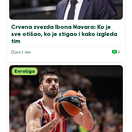
Crvena zvezda Ibona Navara: Ko je
sve otišao, ko je stigao i kako izgleda
tim
pre 1 dan
3
Evroliga