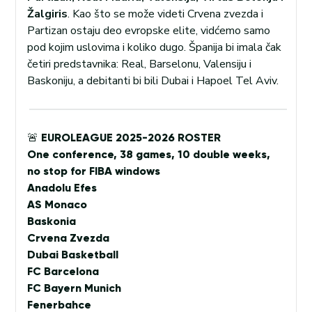
Žalgiris
. Kao što se može videti Crvena zvezda i
Partizan ostaju deo evropske elite, vidćemo samo
pod kojim uslovima i koliko dugo. Španija bi imala čak
četiri predstavnika: Real, Barselonu, Valensiju i
Baskoniju, a debitanti bi bili Dubai i Hapoel Tel Aviv.
🚨 EUROLEAGUE 2025-2026 ROSTER
One conference, 38 games, 10 double weeks,
no stop for FIBA windows
Anadolu Efes
AS Monaco
Baskonia
Crvena Zvezda
Dubai Basketball
FC Barcelona
FC Bayern Munich
Fenerbahce