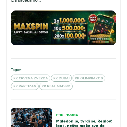
Da sačekamo…
Tagovi:
KK CRVENA ZVEZDA
KK DUBAI
KK OLIMPIJAKOS
KK PARTIZAN
KK REAL MADIRD
Kretanje
PRETHODNO
članka
Maledon je, tvrdi se, Realov!
Ipak, nešto može sve da