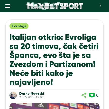
Skip
to
content
Evroliga
Italijan otkrio: Evroliga
sa 20 timova, čak četiri
Španca, evo šta je sa
Zvezdom i Partizanom!
Neće biti kako je
najavljeno!
Darko Noveski
0
23.05.2025. 12:06