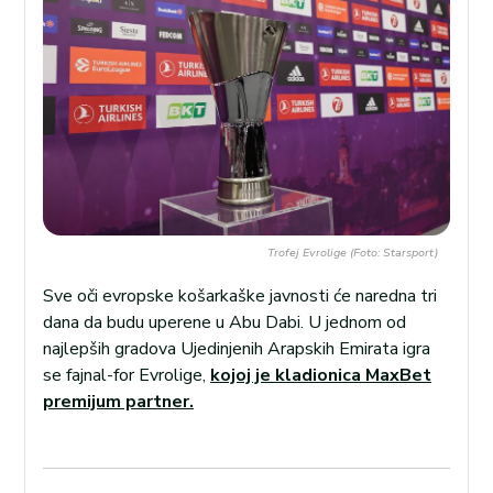
Trofej Evrolige (Foto: Starsport)
Sve oči evropske košarkaške javnosti će naredna tri
dana da budu uperene u Abu Dabi. U jednom od
najlepših gradova Ujedinjenih Arapskih Emirata igra
se fajnal-for Evrolige,
kojoj je kladionica MaxBet
premijum partner.