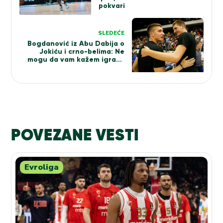
pokvari
SLEDEĆE
Bogdanović iz Abu Dabija o
Jokiću i crno-belima: Ne
mogu da vam kažem igraće
sigurno! Vraćam se u
Partizana ako…
POVEZANE VESTI
Evroliga