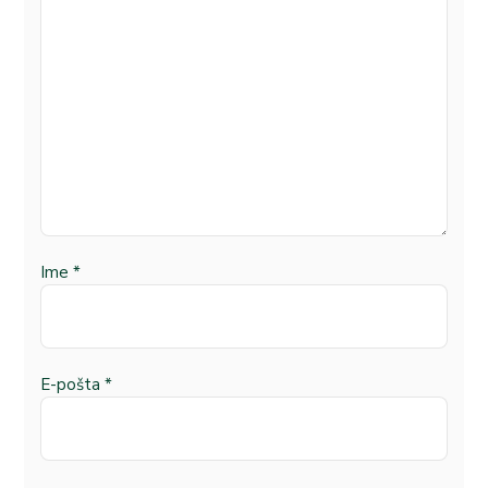
Ime
*
E-pošta
*