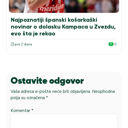
Najpoznatiji španski košarkaški
novinar o dolasku Kampaca u Zvezdu,
evo šta je rekao
pre 2 dana
0
Ostavite odgovor
Vaša adresa e-pošte neće biti objavljena.
Neophodna
polja su označena
*
Komentar
*