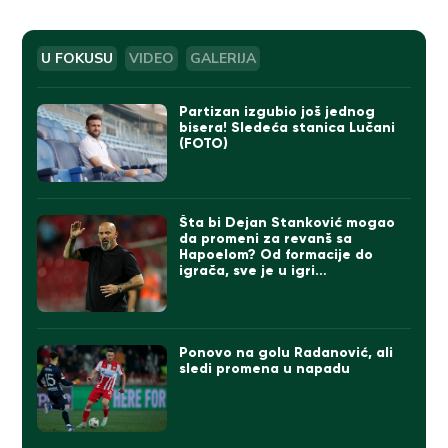
U FOKUSU
VIDEO
GALERIJA
Partizan izgubio još jednog
bisera! Sledeća stanica Lučani
(FOTO)
Šta bi Dejan Stanković mogao
da promeni za revanš sa
Hapoelom? Od formacije do
igrača, sve je u igri…
Ponovo na golu Radanović, ali
sledi promena u napadu