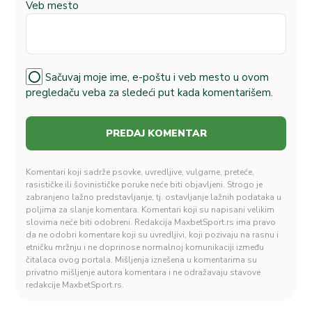
Veb mesto
Sačuvaj moje ime, e-poštu i veb mesto u ovom
pregledaču veba za sledeći put kada komentarišem.
Komentari koji sadrže psovke, uvredljive, vulgarne, preteće,
rasističke ili šovinističke poruke neće biti objavljeni. Strogo je
zabranjeno lažno predstavljanje, tj. ostavljanje lažnih podataka u
poljima za slanje komentara. Komentari koji su napisani velikim
slovima neće biti odobreni. Redakcija MaxbetSport.rs ima pravo
da ne odobri komentare koji su uvredljivi, koji pozivaju na rasnu i
etničku mržnju i ne doprinose normalnoj komunikaciji između
čitalaca ovog portala. Mišljenja iznešena u komentarima su
privatno mišljenje autora komentara i ne odražavaju stavove
redakcije MaxbetSport.rs.