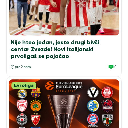
Nije hteo jedan, jeste drugi bivši
centar Zvezde! Novi italijanski
prvoligaš se pojačao
pre 2 sata
0
Evroliga