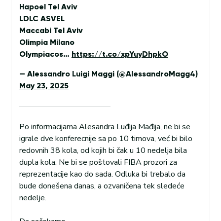
Hapoel Tel Aviv
LDLC ASVEL
Maccabi Tel Aviv
Olimpia Milano
Olympiacos…
https://t.co/xpYuyDhpkO
— Alessandro Luigi Maggi (@AlessandroMagg4)
May 23, 2025
Po informacijama Alesandra Luđija Mađija, ne bi se
igrale dve konferecnije sa po 10 timova, već bi bilo
redovnih 38 kola, od kojih bi čak u 10 nedelja bila
dupla kola. Ne bi se poštovali FIBA prozori za
reprezentacije kao do sada. Odluka bi trebalo da
bude donešena danas, a ozvaničena tek sledeće
nedelje.