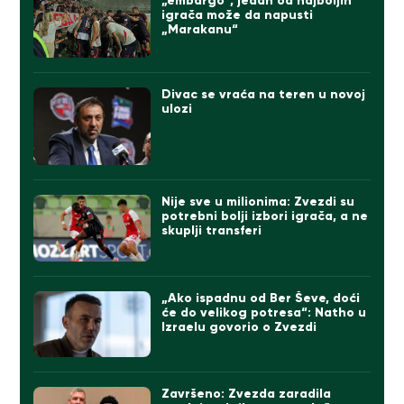
„embargo“, jedan od najboljih
igrača može da napusti
„Marakanu“
Divac se vraća na teren u novoj
ulozi
Nije sve u milionima: Zvezdi su
potrebni bolji izbori igrača, a ne
skuplji transferi
„Ako ispadnu od Ber Ševe, doći
će do velikog potresa“: Natho u
Izraelu govorio o Zvezdi
Završeno: Zvezda zaradila