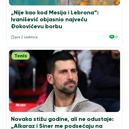
„Nije kao kod Mesija i Lebrona“:
Ivanišević objasnio najveću
Đokovićevu borbu
pre 2 sedmice
0
Tenis
Novaka stižu godine, ali ne odustaje:
„Alkaraz i Siner me podsećaju na