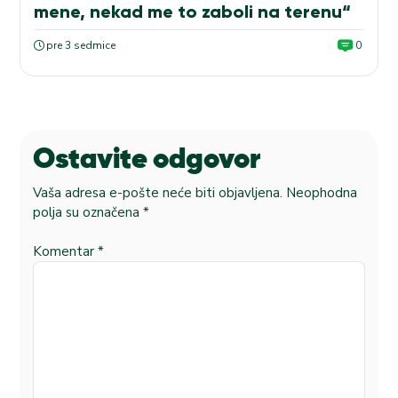
mene, nekad me to zaboli na terenu“
pre 3 sedmice
0
Ostavite odgovor
Vaša adresa e-pošte neće biti objavljena.
Neophodna
polja su označena
*
Komentar
*