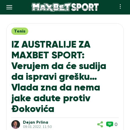
Skip
to
content
Tenis
IZ AUSTRALIJE ZA
MAXBET SPORT:
Verujem da će sudija
da ispravi grešku…
Vlada zna da nema
jake adute protiv
Đokovića
Dejan Prlina
0
09.01.2022. 11:50