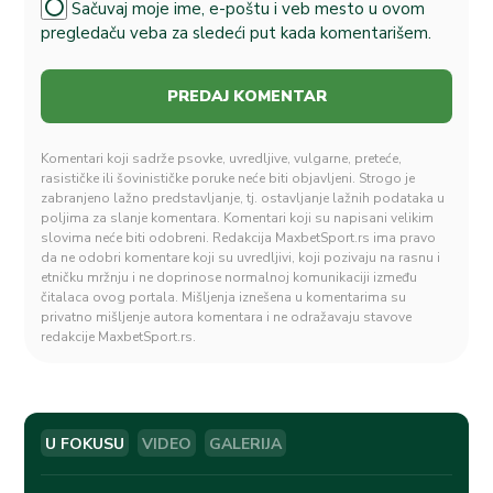
Sačuvaj moje ime, e-poštu i veb mesto u ovom
pregledaču veba za sledeći put kada komentarišem.
Komentari koji sadrže psovke, uvredljive, vulgarne, preteće,
rasističke ili šovinističke poruke neće biti objavljeni. Strogo je
zabranjeno lažno predstavljanje, tj. ostavljanje lažnih podataka u
poljima za slanje komentara. Komentari koji su napisani velikim
slovima neće biti odobreni. Redakcija MaxbetSport.rs ima pravo
da ne odobri komentare koji su uvredljivi, koji pozivaju na rasnu i
etničku mržnju i ne doprinose normalnoj komunikaciji između
čitalaca ovog portala. Mišljenja iznešena u komentarima su
privatno mišljenje autora komentara i ne odražavaju stavove
redakcije MaxbetSport.rs.
U FOKUSU
VIDEO
GALERIJA