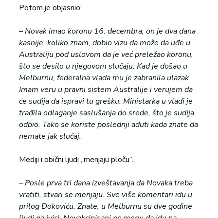
Potom je objasnio:
– Novak imao koronu 16. decembra, on je dva dana
kasnije, koliko znam, dobio vizu da može da uđe u
Australiju pod uslovom da je već preležao koronu,
što se desilo u njegovom slučaju. Kad je došao u
Melburnu, federalna vlada mu je zabranila ulazak.
Imam veru u pravni sistem Australije i verujem da
će sudija da ispravi tu grešku. Ministarka u vladi je
trađila odlaganje saslušanja do srede, što je sudija
odbio. Tako se koriste poslednji aduti kada znate da
nemate jak slučaj.
Mediji i obični ljudi „menjaju ploču“.
– Posle prva tri dana izveštavanja da Novaka treba
vratiti, stvari se menjaju. Sve više komentari idu u
prilog Đokoviću. Znate, u Melburnu su dve godine
ljudi na ivici. Nevakcinisani ne mogu da idu na