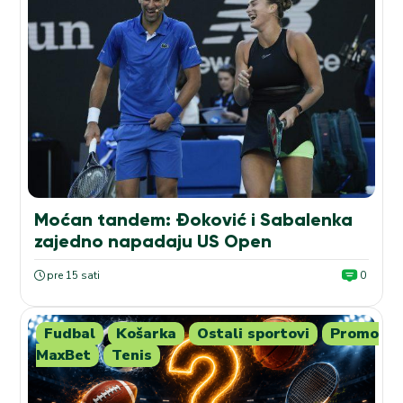
Moćan tandem: Đoković i Sabalenka
zajedno napadaju US Open
pre 15 sati
0
Fudbal
Košarka
Ostali sportovi
Promo
MaxBet
Tenis