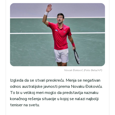
Novak Đoković (Foto Beta/AP)
Izgleda da se stvari preokreću. Menja se negativan
odnos australijske javnosti prema Novaku Đokoviću.
To bi u velikoj meri moglo da predstavlja naznaku
konačnog rešenja situacije u kojoj se nalazi najbolji
teniser na svetu.