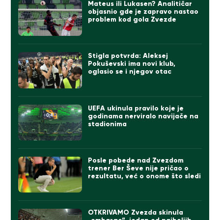
Mateus ili Lukasen? Analitičar
objasnio gde je zapravo nastao
problem kod gola Zvezde
Stigla potvrda: Aleksej
Pokuševski ima novi klub,
oglasio se i njegov otac
UEFA ukinula pravilo koje je
godinama nerviralo navijače na
stadionima
Posle pobede nad Zvezdom
trener Ber Ševe nije pričao o
rezultatu, već o onome što sledi
OTKRIVAMO Zvezda skinula