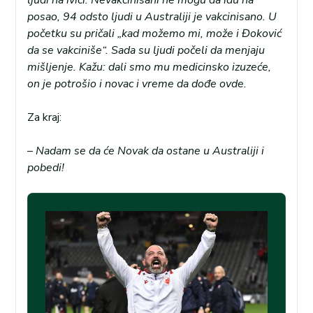
posao, 94 odsto ljudi u Australiji je vakcinisano. U
početku su pričali „kad možemo mi, može i Đoković
da se vakciniše“. Sada su ljudi počeli da menjaju
mišljenje. Kažu: dali smo mu medicinsko izuzeće,
on je potrošio i novac i vreme da dođe ovde.
Za kraj:
– Nadam se da će Novak da ostane u Australiji i
pobedi!