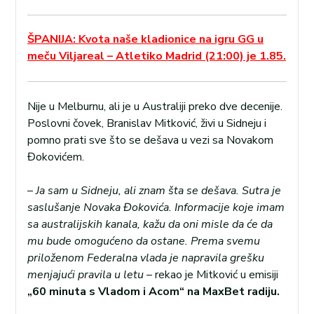
ŠPANIJA: Kvota naše kladionice na igru GG u
meču Viljareal – Atletiko Madrid (21:00) je 1.85.
Nije u Melburnu, ali je u Australiji preko dve decenije.
Poslovni čovek, Branislav Mitković, živi u Sidneju i
pomno prati sve što se dešava u vezi sa Novakom
Đokovićem.
–
Ja sam u Sidneju, ali znam šta se dešava. Sutra je
saslušanje Novaka Đokovića. Informacije koje imam
sa australijskih kanala, kažu da oni misle da će da
mu bude omogućeno da ostane. Prema svemu
priloženom Federalna vlada je napravila grešku
menjajući pravila u letu
– rekao je Mitković u emisiji
„60 minuta s Vladom i Acom“ na MaxBet radiju.