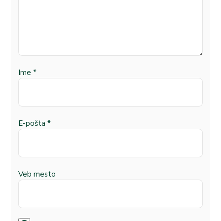
Ime
*
E-pošta
*
Veb mesto