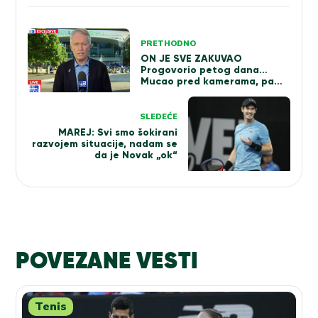
Kretanje
PRETHODNO
članka
ON JE SVE ZAKUVAO
Progovorio petog dana…
Mucao pred kamerama, pa
ipak priznao: Voleo bih da
vidim Novaka na Australijan
openu
SLEDEĆE
MAREJ: Svi smo šokirani
razvojem situacije, nadam se
da je Novak „ok“
POVEZANE VESTI
Tenis