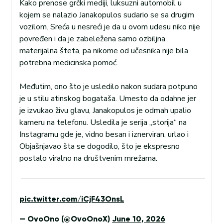
Kako prenose grčki mediji, luksuzni automobil u
kojem se nalazio Janakopulos sudario se sa drugim
vozilom. Sreća u nesreći je da u ovom udesu niko nije
povređen i da je zabeležena samo ozbiljna
materijalna šteta, pa nikome od učesnika nije bila
potrebna medicinska pomoć.
Međutim, ono što je usledilo nakon sudara potpuno
je u stilu atinskog bogataša. Umesto da odahne jer
je izvukao živu glavu, Janakopulos je odmah upalio
kameru na telefonu. Usledila je serija „storija“ na
Instagramu gde je, vidno besan i iznerviran, urlao i
Objašnjavao šta se dogodilo, što je ekspresno
postalo viralno na društvenim mrežama.
pic.twitter.com/iCjF43OnsL
— OvoOno (@OvoOnoX)
June 10, 2026