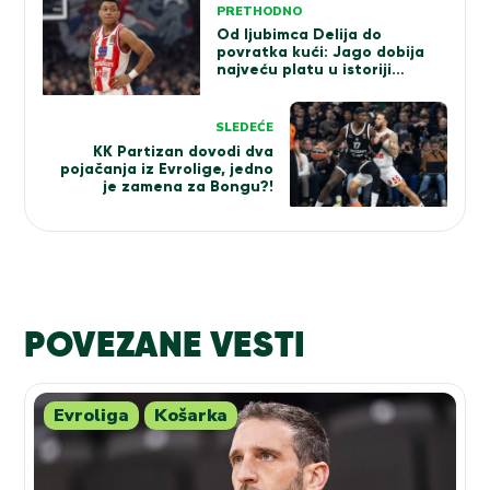
PRETHODNO
članka
Od ljubimca Delija do
povratka kući: Jago dobija
najveću platu u istoriji
brazilske košarke!
SLEDEĆE
KK Partizan dovodi dva
pojačanja iz Evrolige, jedno
je zamena za Bongu?!
POVEZANE VESTI
Evroliga
Košarka