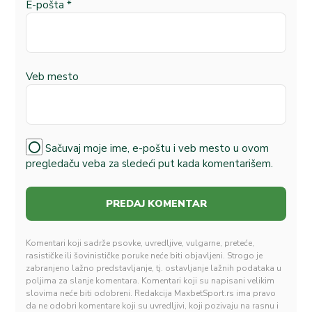
E-pošta
*
Veb mesto
Sačuvaj moje ime, e-poštu i veb mesto u ovom
pregledaču veba za sledeći put kada komentarišem.
Komentari koji sadrže psovke, uvredljive, vulgarne, preteće,
rasističke ili šovinističke poruke neće biti objavljeni. Strogo je
zabranjeno lažno predstavljanje, tj. ostavljanje lažnih podataka u
poljima za slanje komentara. Komentari koji su napisani velikim
slovima neće biti odobreni. Redakcija MaxbetSport.rs ima pravo
da ne odobri komentare koji su uvredljivi, koji pozivaju na rasnu i