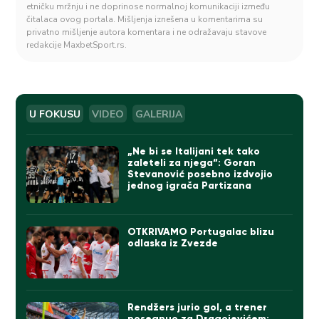
etničku mržnju i ne doprinose normalnoj komunikaciji između
čitalaca ovog portala. Mišljenja iznešena u komentarima su
privatno mišljenje autora komentara i ne odražavaju stavove
redakcije MaxbetSport.rs.
U FOKUSU
VIDEO
GALERIJA
„Ne bi se Italijani tek tako
zaleteli za njega“: Goran
Stevanović posebno izdvojio
jednog igrača Partizana
OTKRIVAMO Portugalac blizu
odlaska iz Zvezde
Rendžers jurio gol, a trener
posegnuo za Dragojevićem: