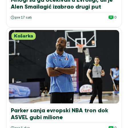
Alen Smailagić izabrao drugi put
pre 17 sati
0
Košarka
Parker sanja evropski NBA tron dok
ASVEL gubi milione