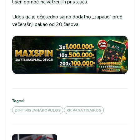
lišen pomoći najvatrenijih pristalica.
Udes ga je očigledno samo dodatno „zapalio“ pred
večerašnji pakao od 20 časova.
Tagovi:
DIMITRIS JANAKOPULOS
KK PANATINAIKOS
Kretanje