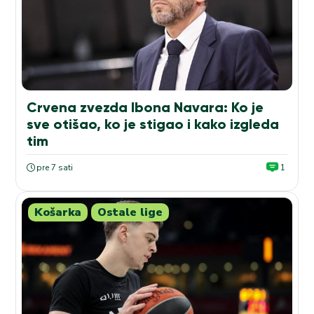
Crvena zvezda Ibona Navara: Ko je
sve otišao, ko je stigao i kako izgleda
tim
pre 7 sati
1
Košarka
Ostale lige