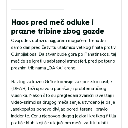
Haos pred meč odluke i
prazne tribine zbog gazde
Ovaj udes dolazi u najgorem mogućem trenutku,
samo dan pred četvrtu utakmicu velikog finala protiv
Olimpijakosa. Da stvar bude gora po Panatinakos, taj
meč će se igrati u sablasnoj atmosferi, pred potpuno
praznim tribinama „OAKA“ arene.
Razlog za kaznu Grčke komisije za sportsko nasilje
(DEAB) leži upravo u ponašanju problematičnog
vlasnika. Nakon što su pregledani zvanični izveštaji i
video-snimci sa drugog meča serije, utvrđeno je da je
Janakopulos ponovo divljao pored terena i pravio
incidente. Cenu njegovog dugog jezika i kratkog fitilja
platiće klub, koji će u ključnom meču za titulu biti