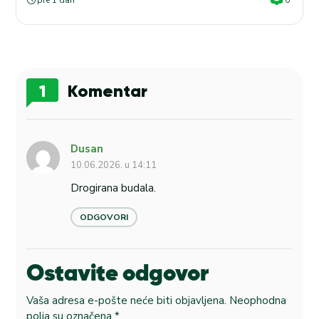
pre 1 dan
0
1
Komentar
Dusan
10.06.2026. u 14:11
Drogirana budala.
ODGOVORI
Ostavite odgovor
Vaša adresa e-pošte neće biti objavljena.
Neophodna
polja su označena
*