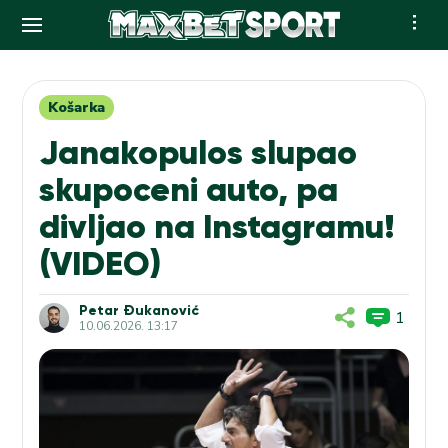
Skip
to
content
Košarka
Janakopulos slupao
skupoceni auto, pa
divljao na Instagramu!
(VIDEO)
Petar Đukanović
1
10.06.2026. 13:17