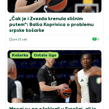
„Čak je i Zvezda krenula sličnim
putem“: Balša Koprivica o problemu
srpske košarke
pre 15 sati
0
Košarka
Ostale lige
Mnogi su ga očekivali u Evroligi, ali je