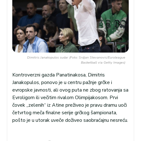
Dimitris Janakopulos sudar (Foto: Srdjan Stevanovic/Euroleague
Basketball via Getty Images)
Kontroverzni gazda Panatinakosa, Dimitris
Janakopulos, ponovo je u centru pažnje grčke i
evropske javnosti, ali ovog puta ne zbog ratovanja sa
Evroligom ili večitim rivalom Olimpijakosom. Prvi
čovek „zelenih“ iz Atine preživeo je pravu dramu uoči
četvrtog meča finalne serije grčkog šampionata,
pošto je u utorak uveče doživeo saobraćajnu nesreću.