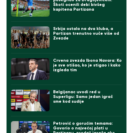
Škoti ocenili debi bivšeg
kapitena Partizana
Srbija ostala na dva kluba, a
Partizan trenutno vuče više od
Zvezde
Crvena zvezda Ibona Navara: Ko
je sve otišao, ko je stigao i kako
izgleda tim
Belgijanac uvodi red u
Superligu: Samo jedan igrač
sme kod sudije
Petrović o gorućim temama:
Govorio o najvećoj plati u
Partizanu, prodaji igrača ako