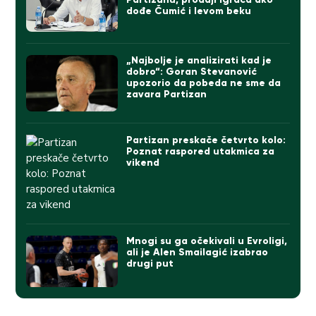
dođe Čumić i levom beku
„Najbolje je analizirati kad je
dobro“: Goran Stevanović
upozorio da pobeda ne sme da
zavara Partizan
Partizan preskače četvrto kolo:
Poznat raspored utakmica za
vikend
Mnogi su ga očekivali u Evroligi,
ali je Alen Smailagić izabrao
drugi put