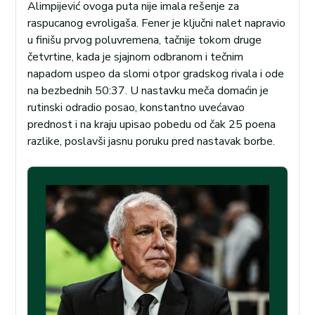
Alimpijević ovoga puta nije imala rešenje za
raspucanog evroligaša. Fener je ključni nalet napravio
u finišu prvog poluvremena, tačnije tokom druge
četvrtine, kada je sjajnom odbranom i tečnim
napadom uspeo da slomi otpor gradskog rivala i ode
na bezbednih 50:37. U nastavku meča domaćin je
rutinski odradio posao, konstantno uvećavao
prednost i na kraju upisao pobedu od čak 25 poena
razlike, poslavši jasnu poruku pred nastavak borbe.