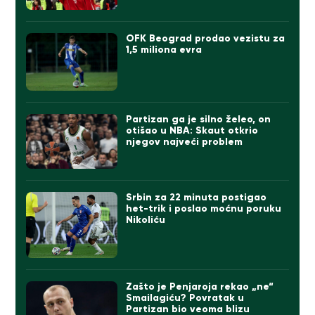
OFK Beograd prodao vezistu za
1,5 miliona evra
Partizan ga je silno želeo, on
otišao u NBA: Skaut otkrio
njegov najveći problem
Srbin za 22 minuta postigao
het-trik i poslao moćnu poruku
Nikoliću
Zašto je Penjaroja rekao „ne“
Smailagiću? Povratak u
Partizan bio veoma blizu