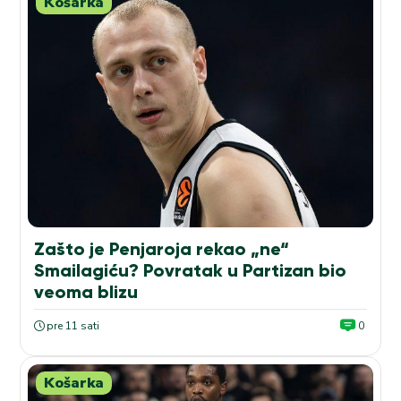
Košarka
Zašto je Penjaroja rekao „ne“
Smailagiću? Povratak u Partizan bio
veoma blizu
pre 11 sati
0
Košarka