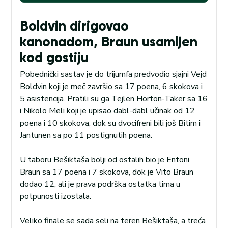
Boldvin dirigovao
kanonadom, Braun usamljen
kod gostiju
Pobednički sastav je do trijumfa predvodio sjajni Vejd
Boldvin koji je meč završio sa 17 poena, 6 skokova i
5 asistencija. Pratili su ga Tejlen Horton-Taker sa 16
i Nikolo Meli koji je upisao dabl-dabl učinak od 12
poena i 10 skokova, dok su dvocifreni bili još Bitim i
Jantunen sa po 11 postignutih poena.
U taboru Bešiktaša bolji od ostalih bio je Entoni
Braun sa 17 poena i 7 skokova, dok je Vito Braun
dodao 12, ali je prava podrška ostatka tima u
potpunosti izostala.
Veliko finale se sada seli na teren Bešiktaša, a treća