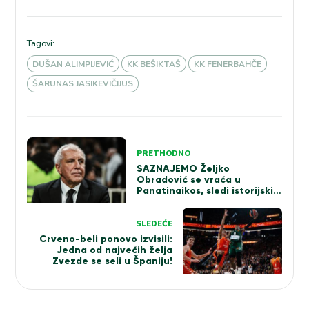
Tagovi:
DUŠAN ALIMPIJEVIĆ
KK BEŠIKTAŠ
KK FENERBAHČE
ŠARUNAS JASIKEVIČIJUS
Kretanje
PRETHODNO
članka
SAZNAJEMO Željko
Obradović se vraća u
Panatinaikos, sledi istorijski
potpis!
SLEDEĆE
Crveno-beli ponovo izvisili:
Jedna od najvećih želja
Zvezde se seli u Španiju!