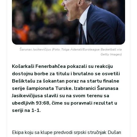
Šarunas Jasikevičijus (Foto: Tolga Adanali/Euroleague Basketball via
Getty Images)
Košarkaši Fenerbahčea pokazali su reakciju
dostojnu borbe za titulu i brutalno se osvetili
Bešiktašu za šokantan poraz na startu finalne
serije šampionata Turske. Izabranici Šarunasa
Jasikevičijusa slavili su na svom terenu sa
ubedljivih 93:68, čime su poravnali rezultat u
seriji na 1-1.
Ekipa koju sa klupe predvodi srpski stručnjak Dušan