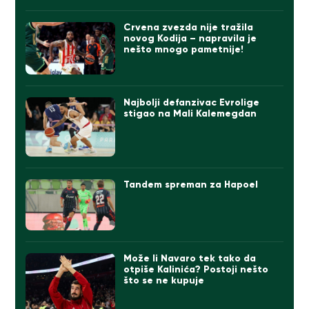
Crvena zvezda nije tražila
novog Kodija – napravila je
nešto mnogo pametnije!
Najbolji defanzivac Evrolige
stigao na Mali Kalemegdan
Tandem spreman za Hapoel
Može li Navaro tek tako da
otpiše Kalinića? Postoji nešto
što se ne kupuje