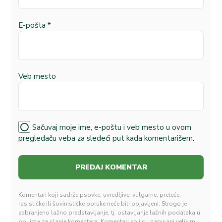
E-pošta
*
Veb mesto
Sačuvaj moje ime, e-poštu i veb mesto u ovom
pregledaču veba za sledeći put kada komentarišem.
Komentari koji sadrže psovke, uvredljive, vulgarne, preteće,
rasističke ili šovinističke poruke neće biti objavljeni. Strogo je
zabranjeno lažno predstavljanje, tj. ostavljanje lažnih podataka u
poljima za slanje komentara. Komentari koji su napisani velikim