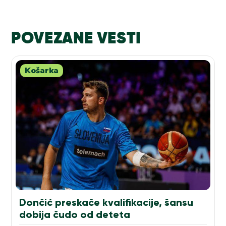
POVEZANE VESTI
Košarka
Dončić preskače kvalifikacije, šansu
dobija čudo od deteta