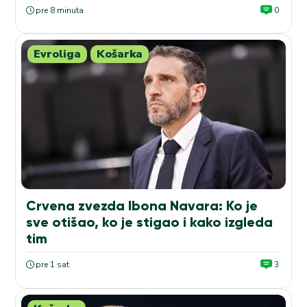
pre 8 minuta
0
Evroliga
Košarka
Crvena zvezda Ibona Navara: Ko je
sve otišao, ko je stigao i kako izgleda
tim
pre 1 sat
3