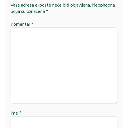
Vaša adresa e-pošte neće biti objavljena.
Neophodna
polja su označena
*
Komentar
*
Ime
*