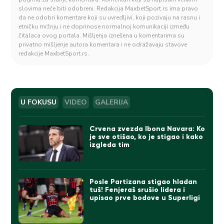
slovima neće biti odobreni. Redakcija MaxbetSport.rs ima pravo
da ne odobri komentare koji su uvredljivi, koji pozivaju na rasnu i
etničku mržnju i ne doprinose normalnoj komunikaciji između
čitalaca ovog portala. Mišljenja iznešena u komentarima su
privatno mišljenje autora komentara i ne odražavaju stavove
redakcije MaxbetSport.rs.
U FOKUSU
VIDEO
GALERIJA
Crvena zvezda Ibona Navara: Ko
je sve otišao, ko je stigao i kako
izgleda tim
Posle Partizana stigao hladan
tuš! Fenjeraš srušio lidera i
upisao prve bodove u Superligi