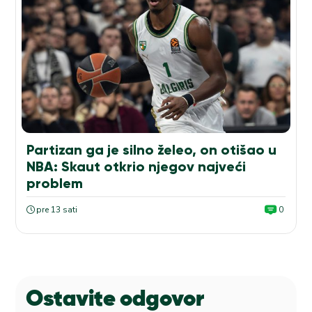
Partizan ga je silno želeo, on otišao u
NBA: Skaut otkrio njegov najveći
problem
pre 13 sati
0
Ostavite odgovor