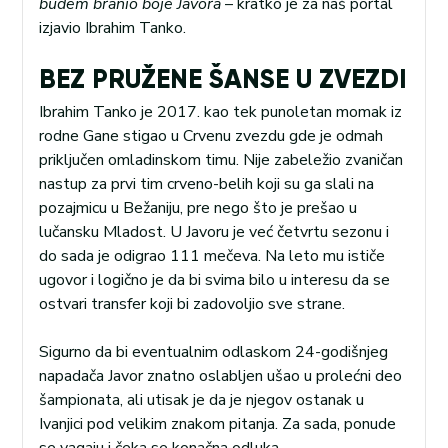
budem branio boje Javora
– kratko je za naš portal
izjavio Ibrahim Tanko.
BEZ PRUŽENE ŠANSE U ZVEZDI
Ibrahim Tanko je 2017. kao tek punoletan momak iz
rodne Gane stigao u Crvenu zvezdu gde je odmah
priključen omladinskom timu. Nije zabeležio zvaničan
nastup za prvi tim crveno-belih koji su ga slali na
pozajmicu u Bežaniju, pre nego što je prešao u
lučansku Mladost. U Javoru je već četvrtu sezonu i
do sada je odigrao 111 mečeva. Na leto mu ističe
ugovor i logično je da bi svima bilo u interesu da se
ostvari transfer koji bi zadovoljio sve strane.
Sigurno da bi eventualnim odlaskom 24-godišnjeg
napadača Javor znatno oslabljen ušao u prolećni deo
šampionata, ali utisak je da je njegov ostanak u
Ivanjici pod velikim znakom pitanja. Za sada, ponude
se vagaju i čeka se konačna odluka.