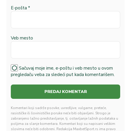
E-pošta
*
Veb mesto
Sačuvaj moje ime, e-poštu i veb mesto u ovom
pregledaču veba za sledeći put kada komentarišem.
Komentari koji sadrže psovke, uvredljive, vulgarne, preteće,
rasističke ili šovinističke poruke neće biti objavljeni. Strogo je
zabranjeno lažno predstavljanje, tj. ostavljanje lažnih podataka u
poljima za slanje komentara. Komentari koji su napisani velikim
slovima neće biti odobreni. Redakcija MaxbetSport.rs ima pravo