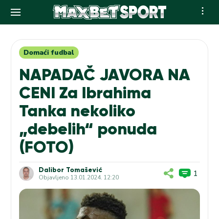
Skip
to
content
Domaći fudbal
NAPADAČ JAVORA NA
CENI Za Ibrahima
Tanka nekoliko
„debelih“ ponuda
(FOTO)
Dalibor Tomašević
1
Objavljeno
13.01.2024. 12:20