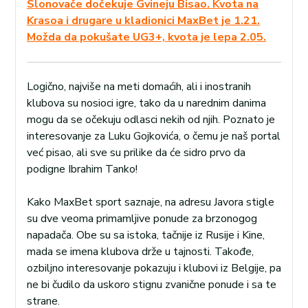
Slonovače dočekuje Gvineju Bisao. Kvota na
Krasoa i drugare u kladionici MaxBet je 1.21.
Možda da pokušate UG3+, kvota je lepa 2.05.
Logično, najviše na meti domaćih, ali i inostranih
klubova su nosioci igre, tako da u narednim danima
mogu da se očekuju odlasci nekih od njih. Poznato je
interesovanje za Luku Gojkovića, o čemu je naš portal
već pisao, ali sve su prilike da će sidro prvo da
podigne Ibrahim Tanko!
Kako MaxBet sport saznaje, na adresu Javora stigle
su dve veoma primamljive ponude za brzonogog
napadača. Obe su sa istoka, tačnije iz Rusije i Kine,
mada se imena klubova drže u tajnosti. Takođe,
ozbiljno interesovanje pokazuju i klubovi iz Belgije, pa
ne bi čudilo da uskoro stignu zvanične ponude i sa te
strane.