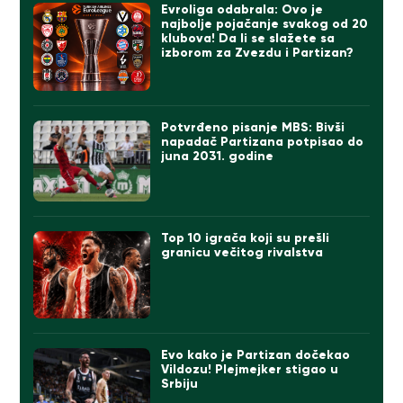
Evroliga odabrala: Ovo je
najbolje pojačanje svakog od 20
klubova! Da li se slažete sa
izborom za Zvezdu i Partizan?
Potvrđeno pisanje MBS: Bivši
napadač Partizana potpisao do
juna 2031. godine
Top 10 igrača koji su prešli
granicu večitog rivalstva
Evo kako je Partizan dočekao
Vildozu! Plejmejker stigao u
Srbiju