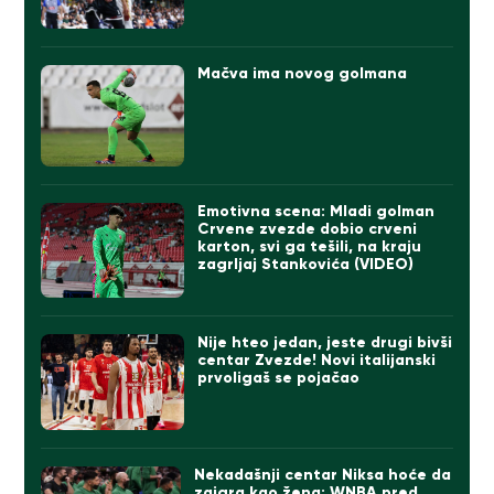
Mačva ima novog golmana
Emotivna scena: Mladi golman
Crvene zvezde dobio crveni
karton, svi ga tešili, na kraju
zagrljaj Stankovića (VIDEO)
Nije hteo jedan, jeste drugi bivši
centar Zvezde! Novi italijanski
prvoligaš se pojačao
Nekadašnji centar Niksa hoće da
zaigra kao žena: WNBA pred