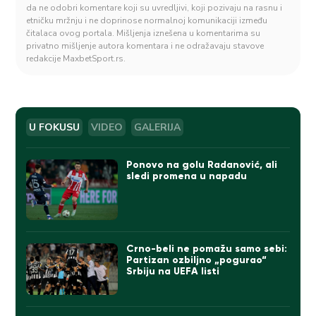
da ne odobri komentare koji su uvredljivi, koji pozivaju na rasnu i
etničku mržnju i ne doprinose normalnoj komunikaciji između
čitalaca ovog portala. Mišljenja iznešena u komentarima su
privatno mišljenje autora komentara i ne odražavaju stavove
redakcije MaxbetSport.rs.
U FOKUSU
VIDEO
GALERIJA
Ponovo na golu Radanović, ali
sledi promena u napadu
Crno-beli ne pomažu samo sebi:
Partizan ozbiljno „pogurao“
Srbiju na UEFA listi