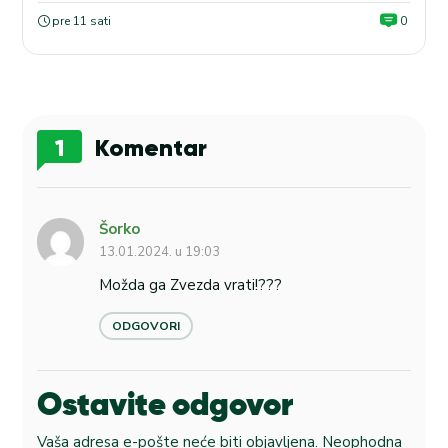
pre 11 sati
0
1
Komentar
Šorko
13.01.2024. u 19:03
Možda ga Zvezda vrati!???
ODGOVORI
Ostavite odgovor
Vaša adresa e-pošte neće biti objavljena.
Neophodna