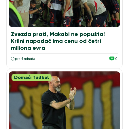
Zvezda prati, Makabi ne popušta!
Krilni napadač ima cenu od četri
miliona evra
pre 4 minuta
0
Domaći fudbal