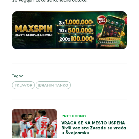
Tagovi:
FK JAVOR
IBRAHIM TANKO
Kretanje
PRETHODNO
članka
VRAĆA SE NA MESTO USPEHA
Bivši vezista Zvezde se vraća
u Švajcarsku