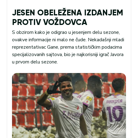
JESEN OBELEŽENA IZDANJEM
PROTIV VOŽDOVCA
S obzirom kako je odigrao u jesenjem delu sezone,
ovakve informacije ni malo ne čude. Nekadašnji mladi
reprezentativac Gane, prema statističkim podacima
specijalizovanih sajtova, bio je najkorisniji igrač Javora
u prvom delu sezone.