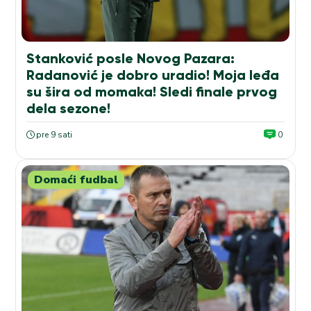
Stanković posle Novog Pazara:
Radanović je dobro uradio! Moja leđa
su šira od momaka! Sledi finale prvog
dela sezone!
pre 9 sati
0
Domaći fudbal