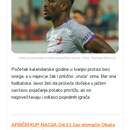
Tanko je prirastao srcima navijačima Javora / Foto: Tomislav Đurović
Početak kalendarske godine u Ivanjici prolazi bez
snega, a u najavi je čak i prilično „vruća“ zima. Bar ona
fudbalska. Javor želi da proleće dočeka u jačem
sastavu, pojačanja polako pristižu, ali se
nagoveštavaju i odlasci pojedinih igrača.
AFRIČKI KUP NACIJA Od 21 čas domaćin Obala