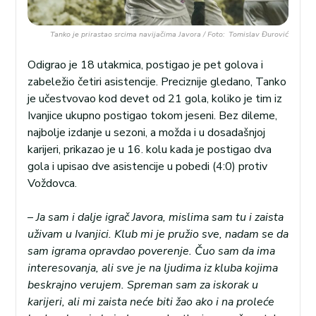
Tanko je prirastao srcima navijačima Javora / Foto: Tomislav Đurović
Odigrao je 18 utakmica, postigao je pet golova i
zabeležio četiri asistencije. Preciznije gledano, Tanko
je učestvovao kod devet od 21 gola, koliko je tim iz
Ivanjice ukupno postigao tokom jeseni. Bez dileme,
najbolje izdanje u sezoni, a možda i u dosadašnjoj
karijeri, prikazao je u 16. kolu kada je postigao dva
gola i upisao dve asistencije u pobedi (4:0) protiv
Voždovca.
–
Ja sam i dalje igrač Javora, mislima sam tu i zaista
uživam u Ivanjici. Klub mi je pružio sve, nadam se da
sam igrama opravdao poverenje. Čuo sam da ima
interesovanja, ali sve je na ljudima iz kluba kojima
beskrajno verujem. Spreman sam za iskorak u
karijeri, ali mi zaista neće biti žao ako i na proleće