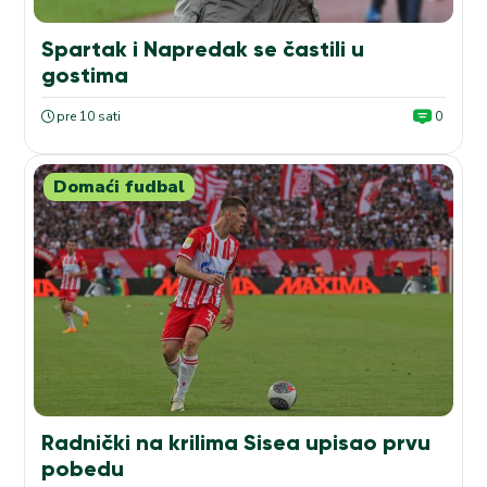
Spartak i Napredak se častili u
gostima
pre 10 sati
0
Domaći fudbal
Radnički na krilima Sisea upisao prvu
pobedu