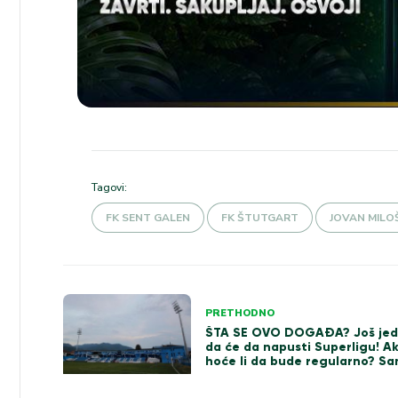
Tagovi:
FK SENT GALEN
FK ŠTUTGART
JOVAN MILO
Kretanje
PRETHODNO
ŠTA SE OVO DOGAĐA? Još jeda
članka
da će da napusti Superligu! A
hoće li da bude regularno? Sa
glavni čovek ovog kluba i radi 