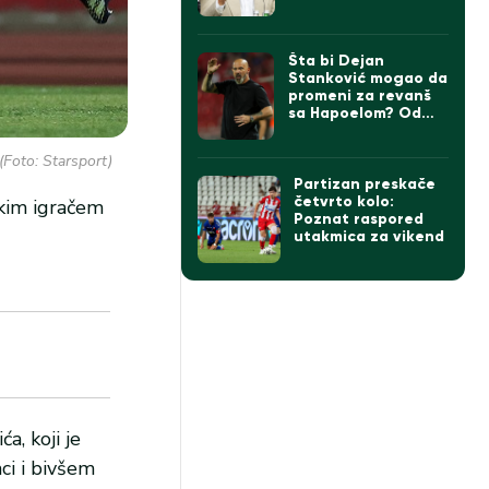
Šta bi Dejan
Stanković mogao da
promeni za revanš
sa Hapoelom? Od
formacije do igrača,
sve je u igri…
(Foto: Starsport)
Partizan preskače
četvrto kolo:
čkim igračem
Poznat raspored
utakmica za vikend
a, koji je
ci i bivšem