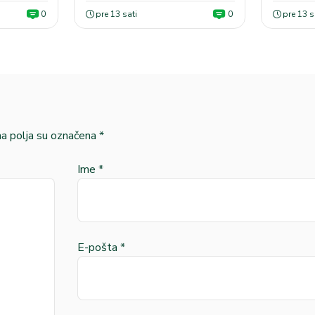
0
pre 13 sati
0
pre 13 s
 polja su označena
*
Ime
*
E-pošta
*