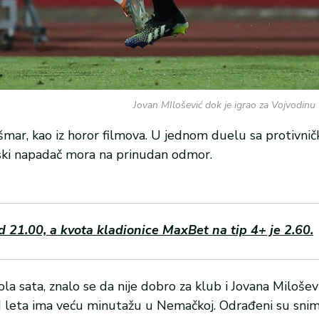
Jovan MIlošević dok je igrao za Vojvodinu 
mar, kao iz horor filmova. U jednom duelu sa protivni
rpski napadač mora na prinudan odmor.
1.00, a kvota kladionice MaxBet na tip 4+ je 2.60.
a sata, znalo se da nije dobro za klub i Jovana Milošević
od leta ima veću minutažu u Nemačkoj. Odrađeni su snim