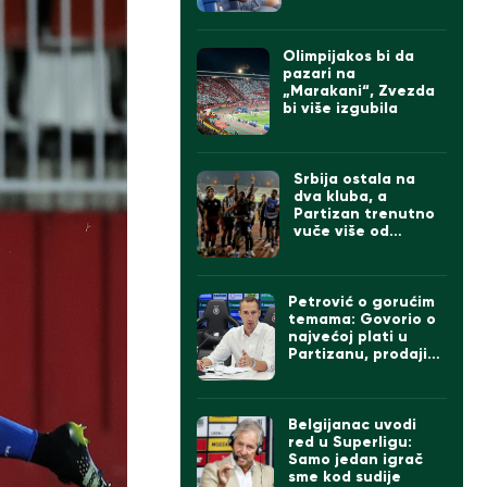
Olimpijakos bi da
pazari na
„Marakani“, Zvezda
bi više izgubila
Srbija ostala na
dva kluba, a
Partizan trenutno
vuče više od
Zvezde
Petrović o gorućim
temama: Govorio o
najvećoj plati u
Partizanu, prodaji
igrača ako dođe
Čumić i levom beku
Belgijanac uvodi
red u Superligu:
Samo jedan igrač
sme kod sudije