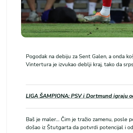
Pogodak na debiju za Sent Galen, a onda koš
Vintertura je izvukao deblji kraj, tako da s
LIGA ŠAMPIONA: PSV i Dortmund igraju od 2
Baš je maler… Čim je tražio zamenu, posle pol
došao iz Štutgarta da potvrdi potencijal i 