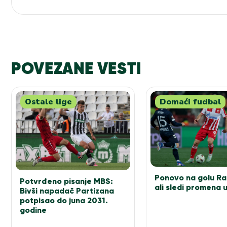
POVEZANE VESTI
Ostale lige
Domaći fudbal
Ponovo na golu Ra
Potvrđeno pisanje MBS:
ali sledi promena 
Bivši napadač Partizana
potpisao do juna 2031.
godine