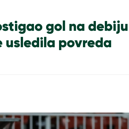
tigao gol na debiju
je usledila povreda