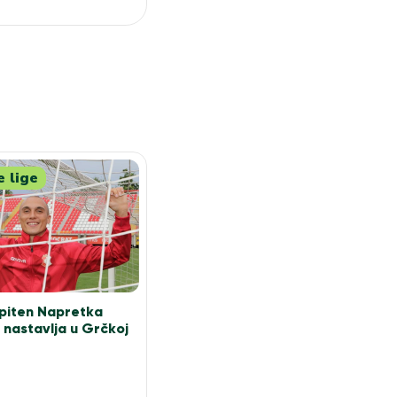
e lige
apiten Napretka
u nastavlja u Grčkoj