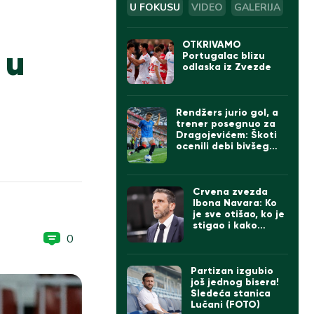
U FOKUSU
VIDEO
GALERIJA
OTKRIVAMO
 u
Portugalac blizu
odlaska iz Zvezde
Rendžers jurio gol, a
trener posegnuo za
Dragojevićem: Škoti
ocenili debi bivšeg
kapitena Partizana
Crvena zvezda
Ibona Navara: Ko
je sve otišao, ko je
stigao i kako
izgleda tim
0
Partizan izgubio
još jednog bisera!
Sledeća stanica
Lučani (FOTO)