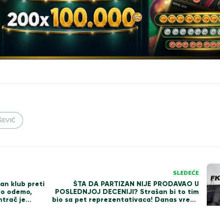
ŠEVIĆ
SLEDEĆE
n klub preti
ŠTA DA PARTIZAN NIJE PRODAVAO U
ko odemo,
POSLEDNJOJ DECENIJI? Strašan bi to tim
ntrač je
bio sa pet reprezentativaca! Danas vrede
protiv nas!
146 miliona evra!