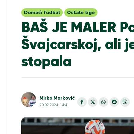
Domaći fudbal
Ostale lige
BAŠ JE MALER Pos
Švajcarskoj, ali 
stopala
Mirko Marković
20.02.2024. 14:41