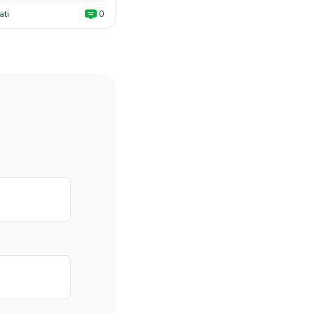
ati
0