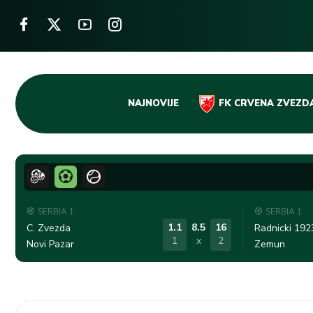
Skip
NAJNOVIJE
FK CRVENA ZVEZD
to
content
SERBIA 1
SERBIA 1
1.1
8.5
16
C. Zvezda
Radnicki 192
1
x
2
Novi Pazar
Zemun