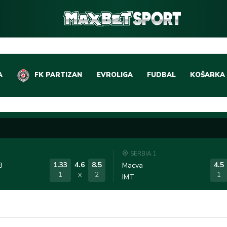
A
FK PARTIZAN
EVROLIGA
FUDBAL
KOŠARKA
DOMAĆI FUDBAL
EVROLIGA
LIGE PETICE
ABA LIGA
EVROPSKA TAKMIČEN
NBA LIGA
SERBIA 1
OSTALE LIGE
REPREZEN
1.33
4.6
8.5
4.5
3
Macva
1
x
2
1
IMT
REPREZENTATIVNI FU
OSTALE L