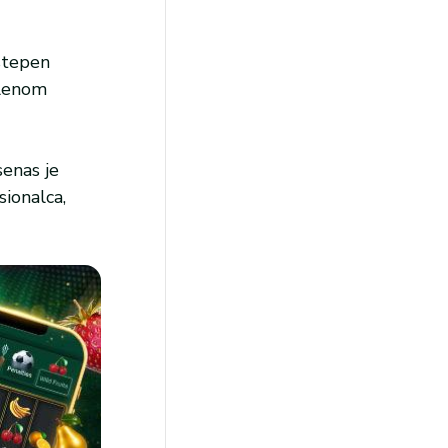
stepen
elenom
senas je
ionalca,