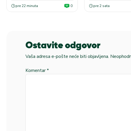
pre 22 minuta
0
pre 2 sata
Ostavite odgovor
Vaša adresa e-pošte neće biti objavljena.
Neophodna
Komentar
*