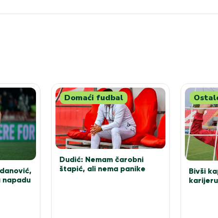
Domaći fudbal
Ostal
Dudić: Nemam čarobni
štapić, ali nema panike
danović,
Bivši k
u napadu
karijer