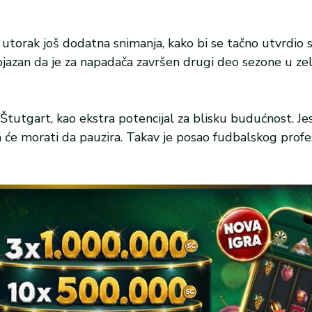
utorak još dodatna snimanja, kako bi se tačno utvrdio 
 bojazan da je za napadača završen drugi deo sezone u z
Štutgart, kao ekstra potencijal za blisku budućnost. Je
 će morati da pauzira. Takav je posao fudbalskog profes