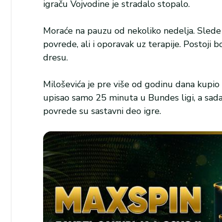
igraču Vojvodine je stradalo stopalo.
Moraće na pauzu od nekoliko nedelja. Slede 
povrede, ali i oporavak uz terapije. Postoji
dresu.
Miloševića je pre više od godinu dana kupio 
upisao samo 25 minuta u Bundes ligi, a sada
povrede su sastavni deo igre.