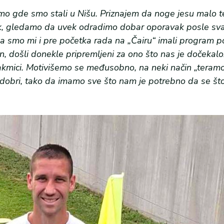
smo gde smo stali u Nišu. Priznajem da noge jesu malo te
pak, gledamo da uvek odradimo dobar oporavak posle sv
 smo mi i pre početka rada na „Čairu“ imali program 
in, došli donekle pripremljeni za ono što nas je dočekal
kmici. Motivišemo se međusobno, na neki način „teramo
dobri, tako da imamo sve što nam je potrebno da se što