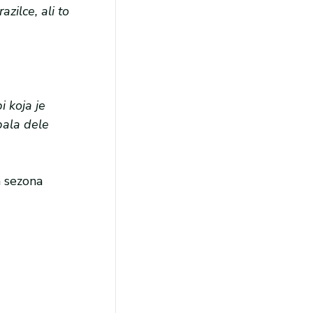
zilce, ali to
i koja je
bala dele
a sezona