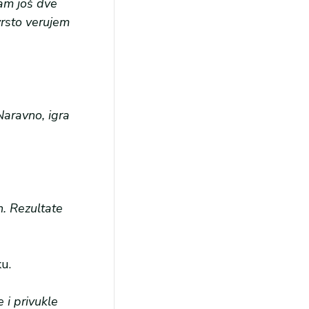
nam još dve
vrsto verujem
.
Naravno, igra
n. Rezultate
ku.
 i privukle