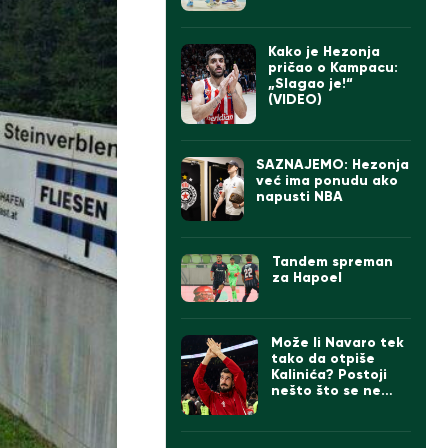
Kako je Hezonja
pričao o Kampacu:
„Slagao je!“
(VIDEO)
SAZNAJEMO: Hezonja
već ima ponudu ako
napusti NBA
Tandem spreman
za Hapoel
Može li Navaro tek
tako da otpiše
Kalinića? Postoji
nešto što se ne
kupuje