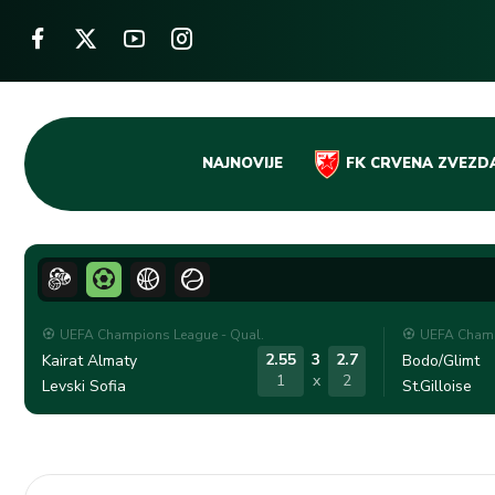
Skip
NAJNOVIJE
FK CRVENA ZVEZD
to
content
UEFA Champions League - Qual.
UEFA Champ
2.55
3
2.7
Kairat Almaty
Bodo/Glimt
1
x
2
Levski Sofia
St.Gilloise