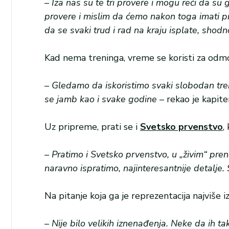
– Iza nas su te tri provere i mogu reći da su
provere i mislim da ćemo nakon toga imati p
da se svaki trud i rad na kraju isplate, sh
Kad nema treninga, vreme se koristi za odmor
– Gledamo da iskoristimo svaki slobodan tre
se jamb kao i svake godine –
rekao je kapit
Uz pripreme, prati se i
Svetsko prvenstvo
,
– Pratimo i Svetsko prvenstvo, u „živim“ pr
naravno ispratimo, najinteresantnije detalje.
Na pitanje koja ga je reprezentacija najviše 
– Nije bilo velikih iznenađenja. Neke da ih 