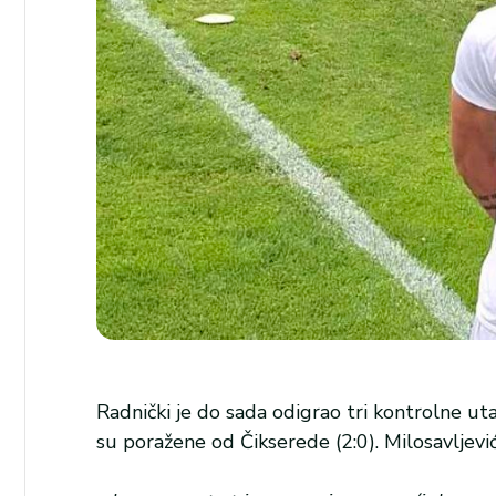
Radnički je do sada odigrao tri kontrolne uta
su poražene od Čikserede (2:0). Milosavljevi