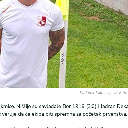
Radomir Milosavljević Foto
kmice. Nišlije su savladale Bor 1919 (3:0) i Jadran Dekan
ć veruje da će ekipa biti spremna za početak prvenstva.