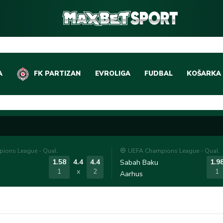
A
FK PARTIZAN
EVROLIGA
FUDBAL
KOŠARKA
DOMAĆI FUDBAL
EVROLIGA
LIGE PETICE
ABA LIGA
EVROPSKA TAKMIČEN
NBA LIGA
ions League - Qual.
UEFA Champions League - Qual.
OSTALE LIGE
REPREZEN
1.58
4.4
4.4
1.9
Sabah Baku
1
x
2
1
Aarhus
REPREZENTATIVNI FU
OSTALE L