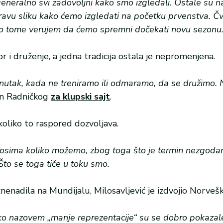
 generalno svi zadovoljni kako smo izgledali. Ostale su 
ravu sliku kako ćemo izgledati na početku prvenstva. Č
odno tome verujem da ćemo spremni dočekati novu sezonu
 i druženje, a jedna tradicija ostala je nepromenjena.
nutak, kada ne treniramo ili odmaramo, da se družimo. 
en Radničkog
za klupski sajt
.
 koliko to raspored dozvoljava.
enosima koliko možemo, zbog toga što je termin nezgoda
 Što se toga tiče u toku smo.
iznenadila na Mundijalu, Milosavljević je izdvojio Norveš
tako nazovem „manje reprezentacije“ su se dobro pokazale