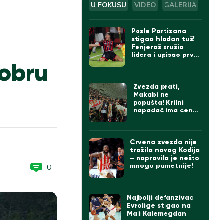
U FOKUSU
VIDEO
GALERIJA
Posle Partizana
:
stigao hladan tuš!
Fenjeraš srušio
lidera i upisao prve
dobru
bodove u Superligi
Zvezda prati,
Makabi ne
popušta! Krilni
napadač ima cenu
od četri miliona
evra
Crvena zvezda nije
tražila novog Kodija
– napravila je nešto
mnogo pametnije!
0
Najbolji defanzivac
Evrolige stigao na
Mali Kalemegdan