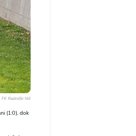
: FK Radnički Niš
i (1:0), dok