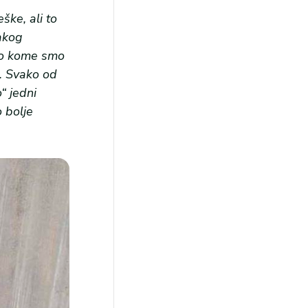
ške, ali to
akog
po kome smo
o. Svako od
“ jedni
 bolje