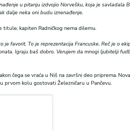
ađenje u pitanju izdvojio Norvešku, koja je savladala Bra
rak dalje neka oni budu iznenađenje.
e titule, kapiten Radničkog nema dilemu.
 je favorit. To je reprezentacija Francuske. Reč je o ekip
ata. Igraju baš dobro. Verujem da mnogi ljubitelji fud
, nakon čega se vraća u Niš na završni deo priprema. Nov
će u prvom kolu gostovati Železničaru u Pančevu.