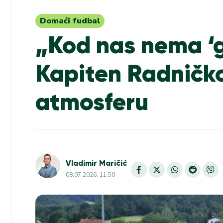
Domaći fudbal
„Kod nas nema ‘g
Kapiten Radničko
atmosferu
Vladimir Maričić
08.07.2026. 11:50