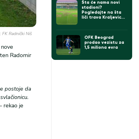
Šta će nama novi
stadioni?
Pogledajte na šta
liči trava Kraljevice
u Zaječaru? (VIDEO)
: FK Radnički Niš
OFK Beograd
prodao vezistu za
a nove
1,5 miliona evra
piten Radomir
ne postoje da
svlačionicu.
–
rekao je