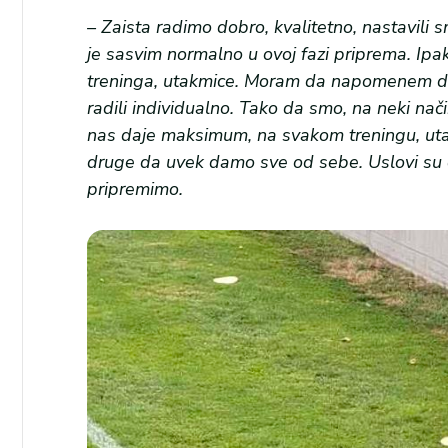
– Zaista radimo dobro, kvalitetno, nastavili 
je sasvim normalno u ovoj fazi priprema. I
treninga, utakmice. Moram da napomenem da
radili individualno. Tako da smo, na neki nač
nas daje maksimum, na svakom treningu, uta
druge da uvek damo sve od sebe. Uslovi su 
pripremimo.