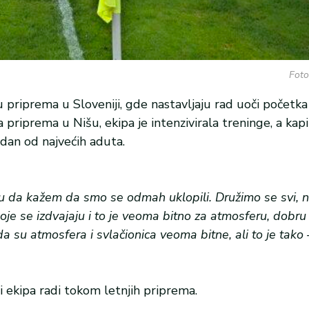
Foto
 priprema u Sloveniji, gde nastavljaju rad uoči početk
priprema u Nišu, ekipa je intenzivirala treninge, a ka
edan od najvećih aduta.
gu da kažem da smo se odmah uklopili. Družimo se svi, 
je se izdvajaju i to je veoma bitno za atmosferu, dobru 
 su atmosfera i svlačionica veoma bitne, ali to je tako 
ji ekipa radi tokom letnjih priprema.