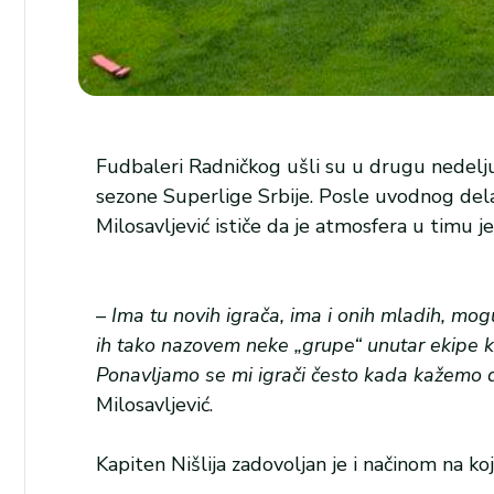
Fudbaleri Radničkog ušli su u drugu nedelju
sezone Superlige Srbije. Posle uvodnog dela 
Milosavljević ističe da je atmosfera u timu j
– Ima tu novih igrača, ima i onih mladih, mo
ih tako nazovem neke „grupe“ unutar ekipe ko
Ponavljamo se mi igrači često kada kažemo da
Milosavljević.
Kapiten Nišlija zadovoljan je i načinom na ko