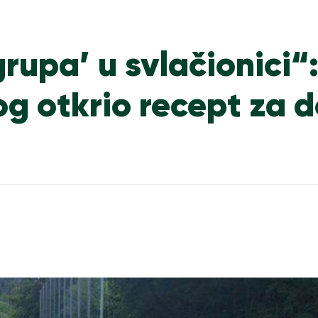
rupa’ u svlačionici“
g otkrio recept za 