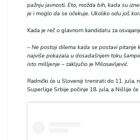
pažnju javnosti. Eto, možda bih, kada su iznen
je i moglo da se očekuje. Ukoliko odu još ko
Kada je reč o glavnom kandidatu za osvajanj
– Ne postoji dilema kada se postavi pitanje ko
najviše pokazala u dosadašnjem toku šampion
isto mišljenje –
zaključio je Milosavljević.
Radnički će u Sloveniji trenirati do 11. jula
Superlige Srbije počinje 18. jula, a Nišlije 