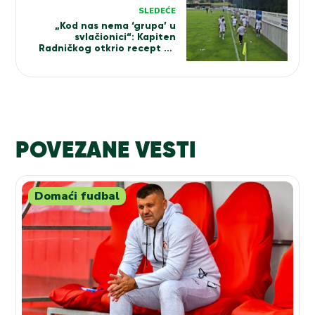
SLEDEĆE
„Kod nas nema ‘grupa’ u
svlačionici“: Kapiten
Radničkog otkrio recept za
dobru atmosferu
POVEZANE VESTI
Domaći fudbal