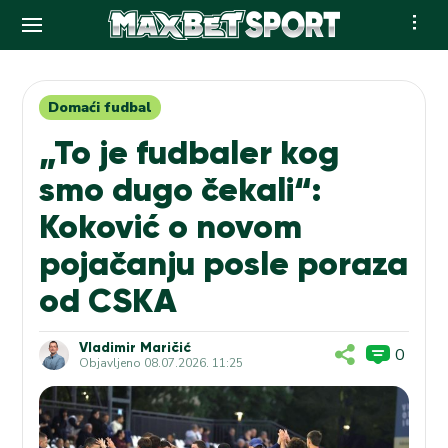
Skip
to
content
Domaći fudbal
„To je fudbaler kog
smo dugo čekali“:
Koković o novom
pojačanju posle poraza
od CSKA
Vladimir Maričić
0
Objavljeno
08.07.2026. 11:25