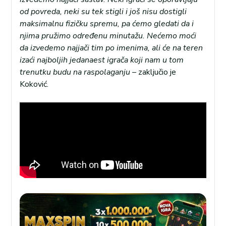
od povreda, neki su tek stigli i još nisu dostigli
maksimalnu fizičku spremu, pa ćemo gledati da i
njima pružimo određenu minutažu. Nećemo moći
da izvedemo najjači tim po imenima, ali će na teren
izaći najboljih jedanaest igrača koji nam u tom
trenutku budu na raspolaganju –
zaključio je
Koković.