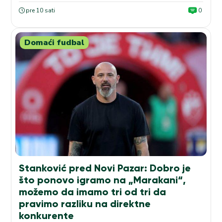
pre 10 sati
0
Domaći fudbal
Stanković pred Novi Pazar: Dobro je
što ponovo igramo na „Marakani“,
možemo da imamo tri od tri da
pravimo razliku na direktne
konkurente