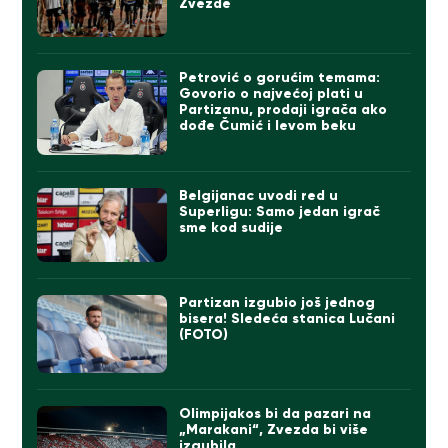
Zvezde
Petrović o gorućim temama:
Govorio o najvećoj plati u
Partizanu, prodaji igrača ako
dođe Čumić i levom beku
Belgijanac uvodi red u
Superligu: Samo jedan igrač
sme kod sudije
Partizan izgubio još jednog
bisera! Sledeća stanica Lučani
(FOTO)
Olimpijakos bi da pazari na
„Marakani“, Zvezda bi više
izgubila