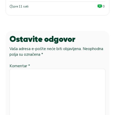
pre 11 sati
0
Ostavite odgovor
Vaša adresa e-pošte neće biti objavljena.
Neophodna
polja su označena
*
Komentar
*