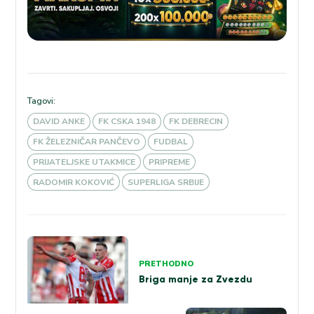
Tagovi:
DAVID ANKE
FK CSKA 1948
FK DEBRECIN
FK ŽELEZNIČAR PANČEVO
FUDBAL
PRIJATELJSKE UTAKMICE
PRIPREME
RADOMIR KOKOVIĆ
SUPERLIGA SRBIJE
Kretanje
članka
PRETHODNO
Briga manje za Zvezdu