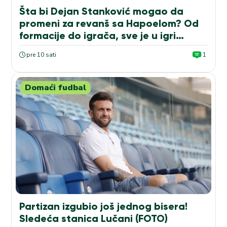
Šta bi Dejan Stanković mogao da
promeni za revanš sa Hapoelom? Od
formacije do igrača, sve je u igri…
pre 10 sati
1
Domaći fudbal
Partizan izgubio još jednog bisera!
Sledeća stanica Lučani (FOTO)