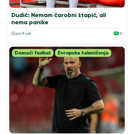
Dudić: Nemam čarobni štapić, ali
nema panike
pre 9 sati
0
Domaći fudbal
Evropska takmičenja