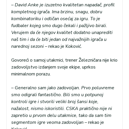
– David Anke je izuzetno kvalitetan napadač, profil
kompletnog igrača. Ima brzinu, snagu, dobru
kombinatoriku i odličan osećaj za igru. To je
fudbaler kojeg smo dugo čekali i pažljivo birali.
Verujem da će njegov kvalitet dodatno unaprediti
naš tim i da će biti jedan od najvažnijih igrača u
narednoj sezoni –
rekao je Koković.
Govoreći o samoj utakmici, trener Železničara nije krio
zadovoljstvo izdanjem svoje ekipe, uprkos
minimalnom porazu.
– Generalno sam jako zadovoljan. Prvo poluvreme
smo odigrali fantastično. Bili smo u potpunoj
kontroli igre i stvorili veliki broj šansi koje,
nažalost, nismo iskoristili. CSKA praktično nije ni
zapretio u prvom delu utakmice, tako da sam tim
segmentom igre veoma zadovoljan –
rekao je