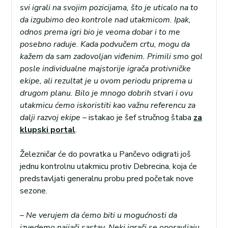
svi igrali na svojim pozicijama, što je uticalo na to
da izgubimo deo kontrole nad utakmicom. Ipak,
odnos prema igri bio je veoma dobar i to me
posebno raduje. Kada podvučem crtu, mogu da
kažem da sam zadovoljan viđenim. Primili smo gol
posle individualne majstorije igrača protivničke
ekipe, ali rezultat je u ovom periodu priprema u
drugom planu. Bilo je mnogo dobrih stvari i ovu
utakmicu ćemo iskoristiti kao važnu referencu za
dalji razvoj ekipe –
istakao je šef stručnog štaba
za
klupski portal
.
Železničar će do povratka u Pančevo odigrati još
jednu kontrolnu utakmicu protiv Debrecina, koja će
predstavljati generalnu probu pred početak nove
sezone.
– Ne verujem da ćemo biti u mogućnosti da
izvedemo najjači sastav. Neki igrači se oporavljaju