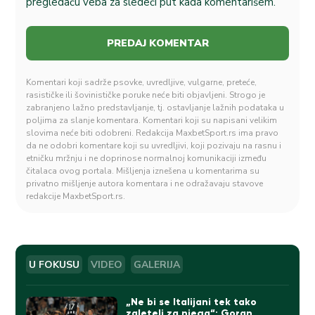
pregledaču veba za sledeći put kada komentarišem.
Komentari koji sadrže psovke, uvredljive, vulgarne, preteće,
rasističke ili šovinističke poruke neće biti objavljeni. Strogo je
zabranjeno lažno predstavljanje, tj. ostavljanje lažnih podataka u
poljima za slanje komentara. Komentari koji su napisani velikim
slovima neće biti odobreni. Redakcija MaxbetSport.rs ima pravo
da ne odobri komentare koji su uvredljivi, koji pozivaju na rasnu i
etničku mržnju i ne doprinose normalnoj komunikaciji između
čitalaca ovog portala. Mišljenja iznešena u komentarima su
privatno mišljenje autora komentara i ne odražavaju stavove
redakcije MaxbetSport.rs.
U FOKUSU
VIDEO
GALERIJA
„Ne bi se Italijani tek tako
zaleteli za njega“: Goran