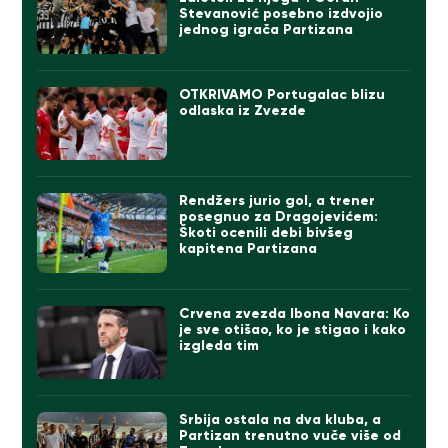
Stevanović posebno izdvojio
jednog igrača Partizana
OTKRIVAMO Portugalac blizu
odlaska iz Zvezde
Rendžers jurio gol, a trener
posegnuo za Dragojevićem:
Škoti ocenili debi bivšeg
kapitena Partizana
Crvena zvezda Ibona Navara: Ko
je sve otišao, ko je stigao i kako
izgleda tim
Srbija ostala na dva kluba, a
Partizan trenutno vuče više od