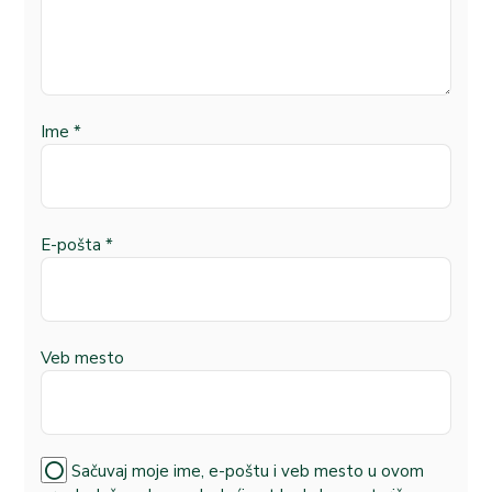
Ime
*
E-pošta
*
Veb mesto
Sačuvaj moje ime, e-poštu i veb mesto u ovom