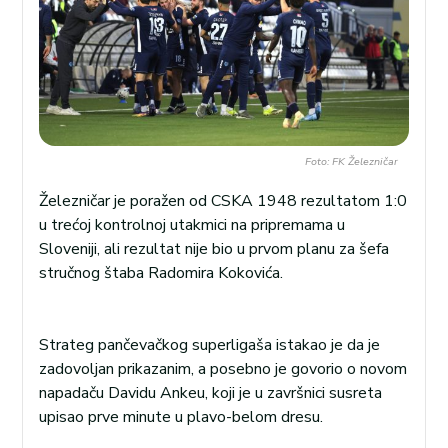
Foto: FK Železničar
Železničar je poražen od CSKA 1948 rezultatom 1:0
u trećoj kontrolnoj utakmici na pripremama u
Sloveniji, ali rezultat nije bio u prvom planu za šefa
stručnog štaba Radomira Kokovića.
Strateg pančevačkog superligaša istakao je da je
zadovoljan prikazanim, a posebno je govorio o novom
napadaču Davidu Ankeu, koji je u završnici susreta
upisao prve minute u plavo-belom dresu.