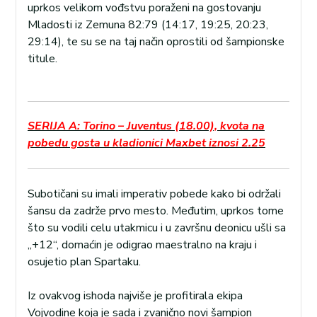
uprkos velikom vođstvu poraženi na gostovanju
Mladosti iz Zemuna 82:79 (14:17, 19:25, 20:23,
29:14), te su se na taj način oprostili od šampionske
titule.
SERIJA A: Torino – Juventus (18.00), kvota na
pobedu gosta u kladionici Maxbet iznosi 2.25
Subotičani su imali imperativ pobede kako bi održali
šansu da zadrže prvo mesto. Međutim, uprkos tome
što su vodili celu utakmicu i u završnu deonicu ušli sa
„+12“, domaćin je odigrao maestralno na kraju i
osujetio plan Spartaku.
Iz ovakvog ishoda najviše je profitirala ekipa
Vojvodine koja je sada i zvanično novi šampion