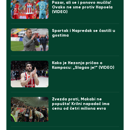
Pazar, ali se i ponovo mučila!
Ovako ne sme protiv Hapoela
(VIDEO)
Spartak i Napredak se častili u
gostima
Kako je Hezonja pričao o
Kampacu: „Slagao je!“ (VIDEO)
Zvezda prati, Makabi ne
popušta! Krilni napadač ima
cenu od četri miliona evra