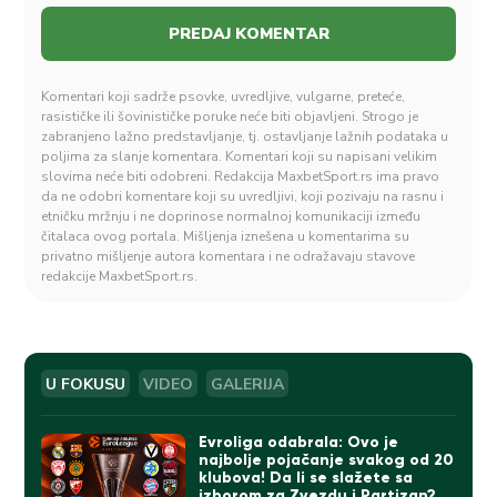
Komentari koji sadrže psovke, uvredljive, vulgarne, preteće,
rasističke ili šovinističke poruke neće biti objavljeni. Strogo je
zabranjeno lažno predstavljanje, tj. ostavljanje lažnih podataka u
poljima za slanje komentara. Komentari koji su napisani velikim
slovima neće biti odobreni. Redakcija MaxbetSport.rs ima pravo
da ne odobri komentare koji su uvredljivi, koji pozivaju na rasnu i
etničku mržnju i ne doprinose normalnoj komunikaciji između
čitalaca ovog portala. Mišljenja iznešena u komentarima su
privatno mišljenje autora komentara i ne odražavaju stavove
redakcije MaxbetSport.rs.
U FOKUSU
VIDEO
GALERIJA
Evroliga odabrala: Ovo je
najbolje pojačanje svakog od 20
klubova! Da li se slažete sa
izborom za Zvezdu i Partizan?