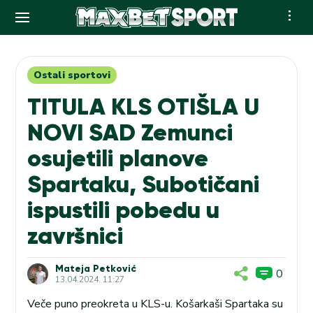
Skip
to
content
Ostali sportovi
TITULA KLS OTIŠLA U
NOVI SAD Zemunci
osujetili planove
Spartaku, Subotičani
ispustili pobedu u
završnici
Mateja Petković
0
13.04.2024. 11:27
Veče puno preokreta u KLS-u. Košarkaši Spartaka su