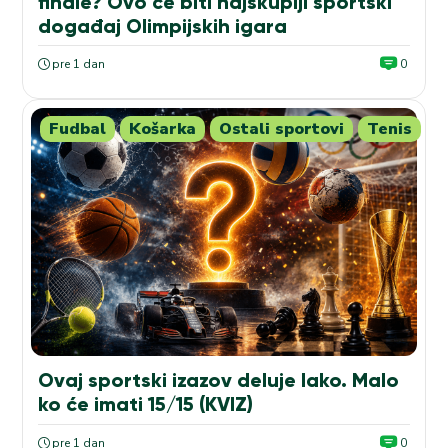
finale? Ovo će biti najskuplji sportski
događaj Olimpijskih igara
pre 1 dan
0
Fudbal
Košarka
Ostali sportovi
Tenis
Ovaj sportski izazov deluje lako. Malo
ko će imati 15/15 (KVIZ)
pre 1 dan
0