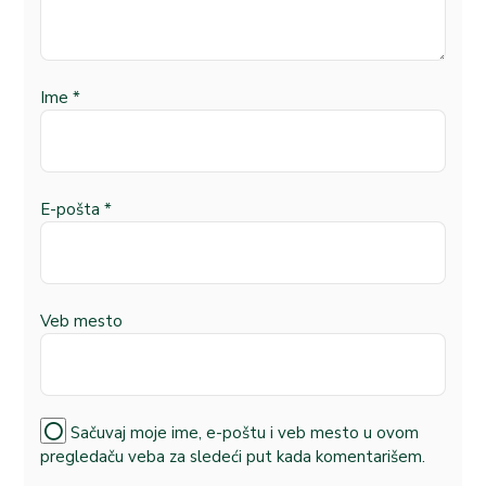
Ime
*
E-pošta
*
Veb mesto
Sačuvaj moje ime, e-poštu i veb mesto u ovom
pregledaču veba za sledeći put kada komentarišem.