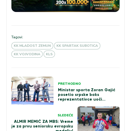
Tagovi:
KK MLADOST ZEMUN
KK SPARTAK SUBOTICA
KK VOJVODINA
KLS
Kretanje
PRETHODNO
članka
Ministar sporta Zoran Gajić
posetio srpske boks
reprezentativce uoči
seniorskog EP u Beogradu
SLEDEĆE
ALMIR MEMIĆ ZA MBS: Vreme
je za prvu seniorsku evropsku
medalju!