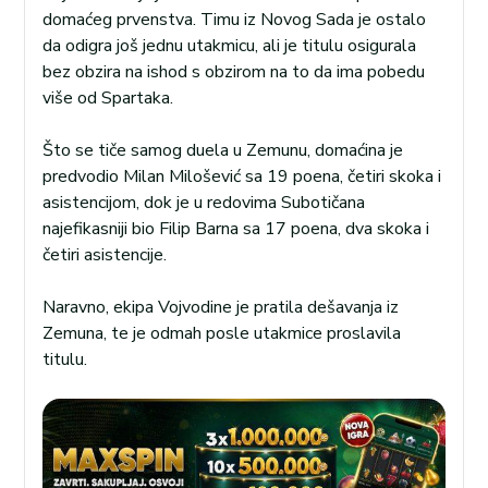
domaćeg prvenstva. Timu iz Novog Sada je ostalo
da odigra još jednu utakmicu, ali je titulu osigurala
bez obzira na ishod s obzirom na to da ima pobedu
više od Spartaka.
Što se tiče samog duela u Zemunu, domaćina je
predvodio Milan Milošević sa 19 poena, četiri skoka i
asistencijom, dok je u redovima Subotičana
najefikasniji bio Filip Barna sa 17 poena, dva skoka i
četiri asistencije.
Naravno, ekipa Vojvodine je pratila dešavanja iz
Zemuna, te je odmah posle utakmice proslavila
titulu.