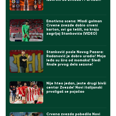
Emotivna scena: Mladi golman
Crvene zvezde dobio crveni
karton, svi ga tešili, na kraju
zagrljaj Stankovića (VIDEO)
Stanković posle Novog Pazara:
Radanović je dobro uradio! Moja
leđa su šira od momaka! Sledi
finale prvog dela sezone!
Nije hteo jedan, jeste drugi bivši
centar Zvezde! Novi italijanski
prvoligaš se pojačao
Crvena zvezda pobedila Novi