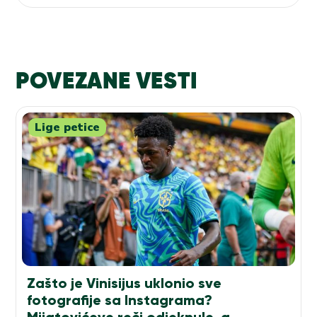
POVEZANE VESTI
Lige petice
Zašto je Vinisijus uklonio sve
fotografije sa Instagrama?
Mijatovićeve reči odjeknule, a