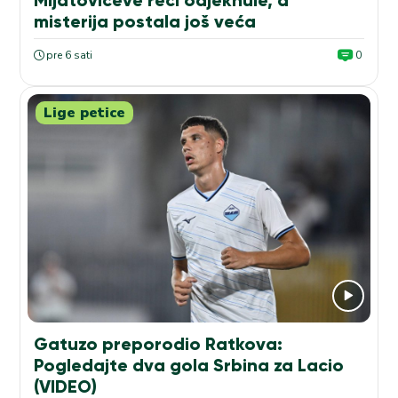
misterija postala još veća
pre 6 sati
0
Lige petice
Gatuzo preporodio Ratkova:
Pogledajte dva gola Srbina za Lacio
(VIDEO)