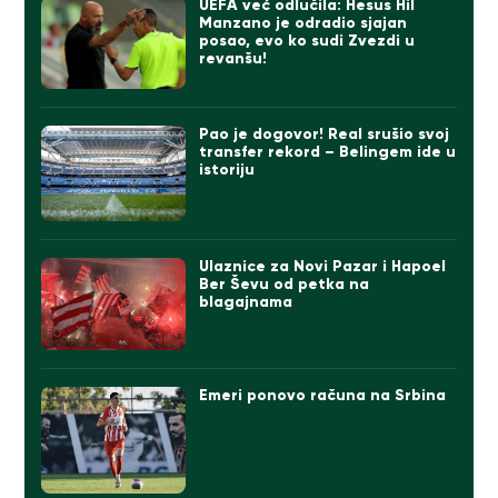
UEFA već odlučila: Hesus Hil
Manzano je odradio sjajan
posao, evo ko sudi Zvezdi u
revanšu!
Pao je dogovor! Real srušio svoj
transfer rekord – Belingem ide u
istoriju
Ulaznice za Novi Pazar i Hapoel
Ber Ševu od petka na
blagajnama
Emeri ponovo računa na Srbina