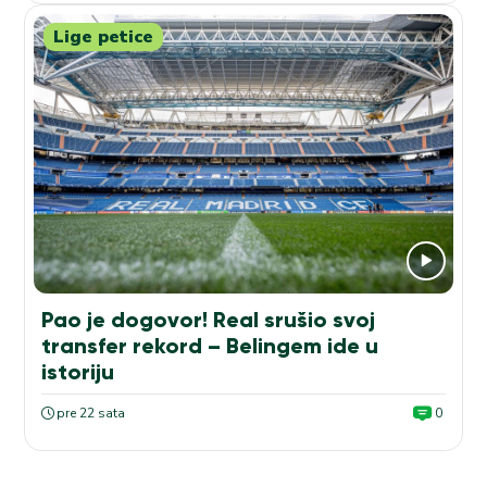
Lige petice
Pao je dogovor! Real srušio svoj
transfer rekord – Belingem ide u
istoriju
pre 22 sata
0