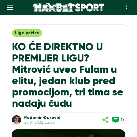
Skip
to
content
Lige petice
KO ĆE DIREKTNO U
PREMIJER LIGU?
Mitrović uveo Fulam u
elitu, jedan klub pred
promocijom, tri tima se
nadaju čudu
Radomir Đurović
0
20.04.2022. 12:30