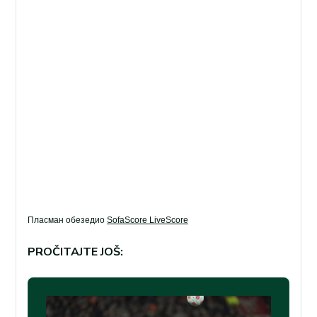
Пласман обезедио
SofaScore LiveScore
PROČITAJTE JOŠ: