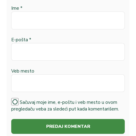
Ime
*
E-pošta
*
Veb mesto
Sačuvaj moje ime, e-poštu i veb mesto u ovom
pregledaču veba za sledeći put kada komentarišem.