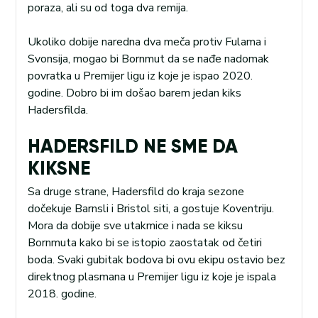
poraza, ali su od toga dva remija.
Ukoliko dobije naredna dva meča protiv Fulama i
Svonsija, mogao bi Bornmut da se nađe nadomak
povratka u Premijer ligu iz koje je ispao 2020.
godine. Dobro bi im došao barem jedan kiks
Hadersfilda.
HADERSFILD NE SME DA
KIKSNE
Sa druge strane, Hadersfild do kraja sezone
dočekuje Barnsli i Bristol siti, a gostuje Koventriju.
Mora da dobije sve utakmice i nada se kiksu
Bornmuta kako bi se istopio zaostatak od četiri
boda. Svaki gubitak bodova bi ovu ekipu ostavio bez
direktnog plasmana u Premijer ligu iz koje je ispala
2018. godine.