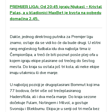
PREMIJER LIGA: Od 20:45 igraju Njukasl – Kristal
Palas, a u kladionici MaxBet je kvota na pobedu
domaćina 2.45.
Dakle, jednog direktnog putnika za Premijer ligu
znamo, ostaje da se vidi ko će da bude drugi. U elitni
rang engleskog fudbala idu dva najbolja tima iz
Čempionšipa, a treći će biti poznat posle plej-ofa u
kojem igraju ekipe plasirane od trećeg do šestog
mesta. Do kraja su ostala još tri kola, ali neke ekipe
imaju utakmicu ili dve manje.
U najboljoj poziciji je drugoplasirani Bornmut koji ima
77 bodova, četiri više od trećeplasiranog
Hadersfilda, ali i dva meča manje. Do kraja sezone
dočekuje Fulam, Notingem i Milvol, a gostuje
Svonsiju i Blekburnu. Ekipa je u seriji od tri meča bez