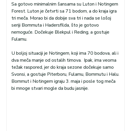
Sa gotovo minimalnim šansama su Luton i Notingem
Forest. Luton je četvrti sa 71 bodom, a do kraja igra
tri meča. Morao bi da dobije sva tri i nada se lošoj
seriji Bornmuta i Hadersfilda, što je gotovo
nemoguće. Dočekuje Blekpul i Reding, a gostuje
Fulamu.
U boljoj situaciji je Notingem, koji ima 70 bodova, ali i
dva meča manje od ostalih timova. Ipak, ima veoma
težak raspored, jer do kraja sezone dočekuje samo
Svonsi, a gostuje Piterboru, Fulamu, Bornmutu i Halu.
Bornmut i Notingem igraju 3. maja i posle tog meča
bi mnoge stvari mogle da budu jasnije.