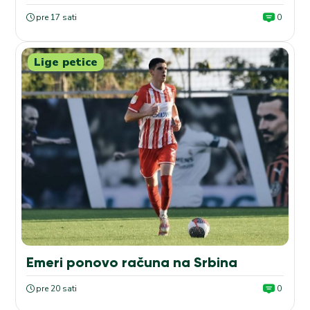
pre 17 sati
0
Lige petice
Emeri ponovo računa na Srbina
pre 20 sati
0