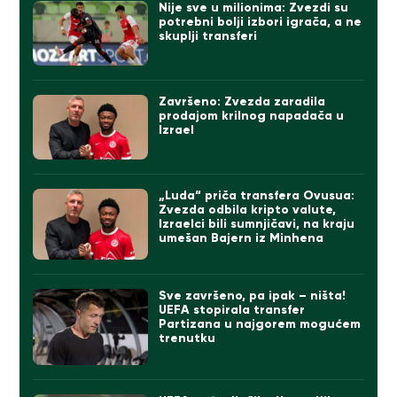
Nije sve u milionima: Zvezdi su
potrebni bolji izbori igrača, a ne
skuplji transferi
Završeno: Zvezda zaradila
prodajom krilnog napadača u
Izrael
„Luda“ priča transfera Ovusua:
Zvezda odbila kripto valute,
Izraelci bili sumnjičavi, na kraju
umešan Bajern iz Minhena
Sve završeno, pa ipak – ništa!
UEFA stopirala transfer
Partizana u najgorem mogućem
trenutku