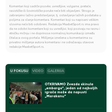
Komentari koji sadrže psovke, uvredljive, vulgarne, preteće,
rasističke ili šovinističke poruke neće biti objavljeni. Strogo je
zabranjeno lažno predstavljanje, tj. ostavljanje lažnih podataka u
poljima za slanje komentara. Komentari koji su napisani velikim
slovima neće biti odobreni. Redakcija MaxbetSport.rs ima pravo
da ne odobri komentare koji su uvredljivi, koji pozivaju na rasnu i
etničku mržnju i ne doprinose normalnoj komunikaciji između
čitalaca ovog portala. Mišljenja iznešena u komentarima su
privatno mišljenje autora komentara i ne odražavaju stavove
redakcije MaxbetSport.rs.
U FOKUSU
VIDEO
GALERIJA
OTKRIVAMO Zvezda skinula
„embargo“, jedan od najboljih
igrača može da napusti
„Marakanu“