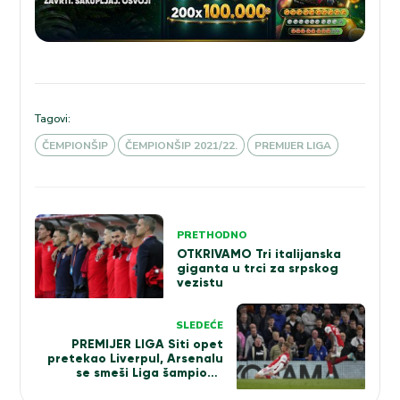
Tagovi:
ČEMPIONŠIP
ČEMPIONŠIP 2021/22.
PREMIJER LIGA
Kretanje
PRETHODNO
članka
OTKRIVAMO Tri italijanska
giganta u trci za srpskog
vezistu
SLEDEĆE
PREMIJER LIGA Siti opet
pretekao Liverpul, Arsenalu
se smeši Liga šampiona
(VIDEO)