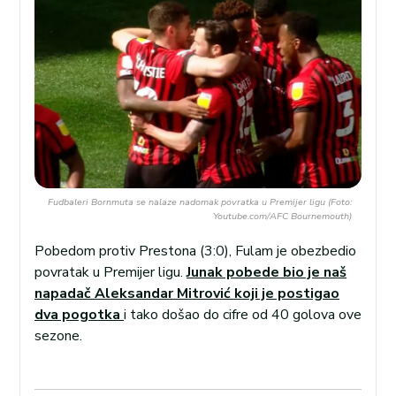
Fudbaleri Bornmuta se nalaze nadomak povratka u Premijer ligu (Foto:
Youtube.com/AFC Bournemouth)
Pobedom protiv Prestona (3:0), Fulam je obezbedio
povratak u Premijer ligu.
Junak pobede bio je naš
napadač Aleksandar Mitrović koji je postigao
dva pogotka
i tako došao do cifre od 40 golova ove
sezone.