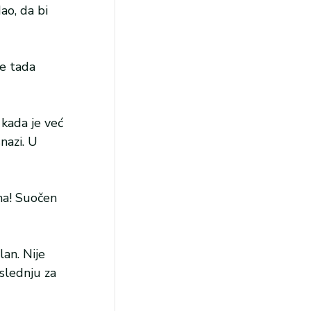
ao, da bi
je tada
 kada je već
nazi. U
na! Suočen
an. Nije
oslednju za