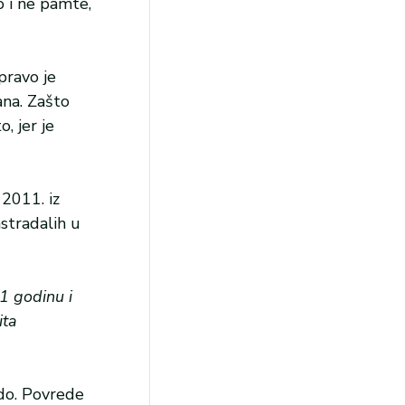
 i ne pamte,
pravo je
ana. Zašto
, jer je
 2011. iz
stradalih u
1 godinu i
ita
rdo. Povrede