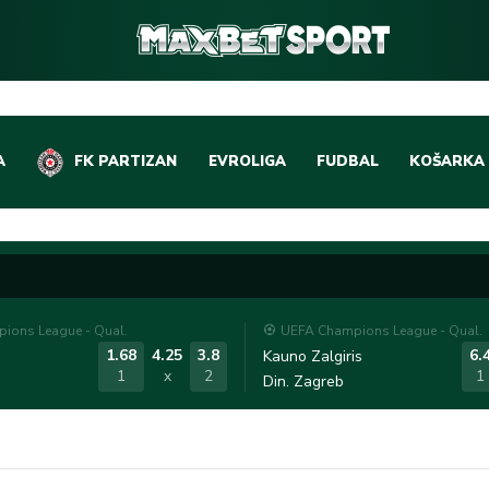
A
FK PARTIZAN
EVROLIGA
FUDBAL
KOŠARKA
DOMAĆI FUDBAL
EVROLIGA
LIGE PETICE
ABA LIGA
EVROPSKA TAKMIČEN
NBA LIGA
ions League - Qual.
UEFA Champions League - Qual.
OSTALE LIGE
REPREZEN
1.68
4.25
3.8
6.
Kauno Zalgiris
1
x
2
1
Din. Zagreb
REPREZENTATIVNI FU
OSTALE L