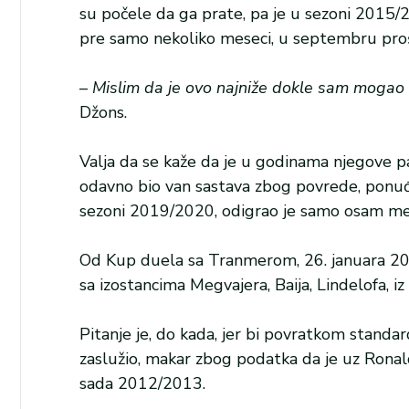
su počele da ga prate, pa je u sezoni 2015/
pre samo nekoliko meseci, u septembru prošl
–
Mislim da je ovo najniže dokle sam mogao 
Džons.
Valja da se kaže da je u godinama njegove p
odavno bio van sastava zbog povrede, ponuđen
sezoni 2019/2020, odigrao je samo osam meč
Od Kup duela sa Tranmerom, 26. januara 2020
sa izostancima Megvajera, Baija, Lindelofa, i
Pitanje je, do kada, jer bi povratkom stand
zaslužio, makar zbog podatka da je uz Ronalda
sada 2012/2013.