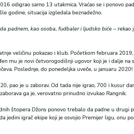
2016 odigrao samo 13 utakmica. Vraćao se i ponovo pad
e godine, situacija izgledala beznadežno.
da padnem, kao osoba, fudbaler i ljudsko biće
– rekao 
atnje veličinu pokazao i klub. Početkom februara 2019,
 mu je novi četvorogodišnji ugovor koji je i dalje na s
eva. Poslednje, do ponedeljka uveče, u januaru 2020!
, pao je u zaborav. Od tada nije igrao, 700 i kusur da
z zaborava ga je, verovatno prinudno izvukao Rangnik.
ardnih štopera Džons ponovo trebalo da padne u drugi pl
 jedini igrač ekipe koji je osvojio Premijer ligu, onu p