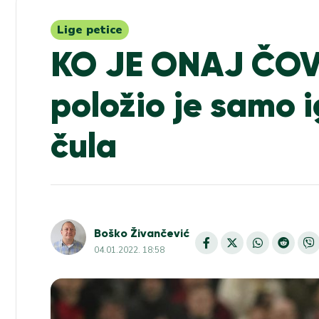
Lige petice
KO JE ONAJ ČOV
položio je samo i
čula
Boško Živančević
04.01.2022. 18:58