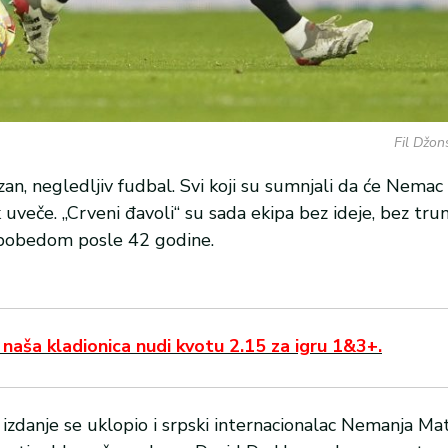
Fil Džon
an, negledljiv fudbal. Svi koji su sumnjali da će Nema
uveče. „Crveni đavoli“ su sada ekipa bez ideje, bez trun
om pobedom posle 42 godine.
 naša kladionica nudi kvotu 2.15 za igru 1&3+.
 izdanje se uklopio i srpski internacionalac Nemanja Mat