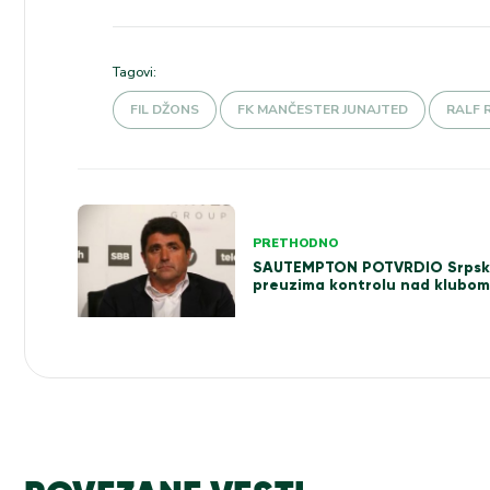
Tagovi:
FIL DŽONS
FK MANČESTER JUNAJTED
RALF 
Kretanje
PRETHODNO
članka
SAUTEMPTON POTVRDIO Srpski
preuzima kontrolu nad klubom