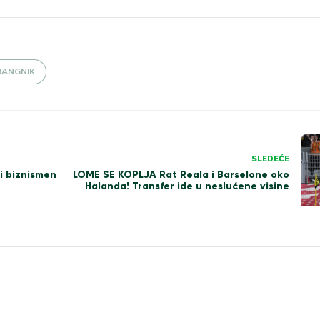
RANGNIK
SLEDEĆE
LOME SE KOPLJA Rat Reala i Barselone oko
 biznismen
Halanda! Transfer ide u neslućene visine