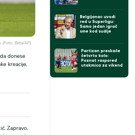
Belgijanac uvodi
red u Superligu:
Samo jedan igrač
sme kod sudije
s (Foto: Beta/AP)
Partizan preskače
c da donese
četvrto kolo:
Poznat raspored
ke kreacije,
utakmica za vikend
ić. Zapravo,