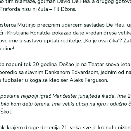
sao tim blamaže, golman David De Hea, a drugog gotovo
raforda nisu ni čula – Fil Džons.
naesterca Mutinjo preciznim udarcem savladao De Heu, u
 i Kristijana Ronalda, pokazao da je vredan dresa velik
vo ime u sastavu upitali roditelje: „Ko je ovaj čika“? Zato
odine!
 da napuni tek 30 godina. Došao je na Teatar snova leta
 poredio sa slavnim Dankanom Edvardsom, jednim od na
o fudbaler u koga se kleo ser Aleks Ferguson.
postane najbolji igrač Mančester junajteda ikada. Ima 2
lo kom delu terena. Ima veliki uticaj na igru i odlično č
 Škot.
pak, krajem druge decenija 21. veka, sve je krenulo nizb