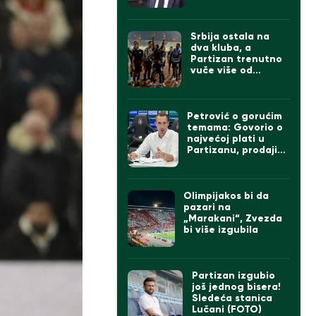
izgleda tim
Srbija ostala na
dva kluba, a
Partizan trenutno
vuče više od
Zvezde
Petrović o gorućim
temama: Govorio o
najvećoj plati u
Partizanu, prodaji
igrača ako dođe
Čumić i levom beku
Olimpijakos bi da
pazari na
„Marakani“, Zvezda
bi više izgubila
Partizan izgubio
još jednog bisera!
Sledeća stanica
Lučani (FOTO)