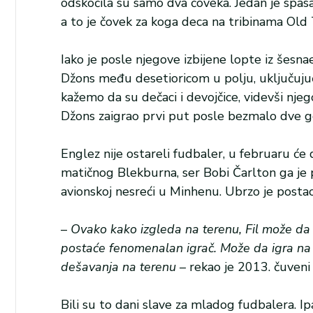
odskočila su samo dva čoveka. Jedan je spa
a to je čovek za koga deca na tribinama Old T
Iako je posle njegove izbijene lopte iz šes
Džons među desetioricom u polju, uključujući
kažemo da su dečaci i devojčice, videvši njego
Džons zaigrao prvi put posle bezmalo dve g
Englez nije ostareli fudbaler, u februaru će
matičnog Blekburna, ser Bobi Čarlton ga je
avionskoj nesreći u Minhenu. Ubrzo je posta
–
Ovako kako izgleda na terenu, Fil može da 
postaće fenomenalan igrač. Može da igra na bi
dešavanja na terenu –
rekao je 2013. čuveni
Bili su to dani slave za mladog fudbalera. I