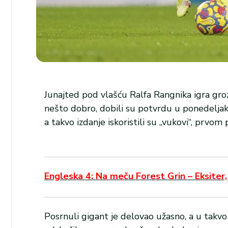
Junajted pod vlašću Ralfa Rangnika igra groz
nešto dobro, dobili su potvrdu u ponedeljak 
a takvo izdanje iskoristili su „vukovi“, prv
Engleska 4: Na meču Forest Grin – Eksiter,
Posrnuli gigant je delovao užasno, a u takvo