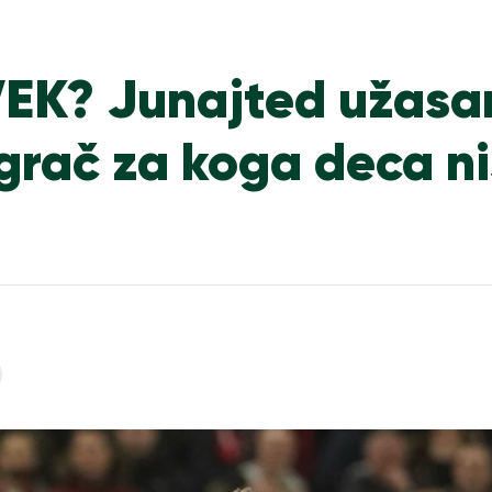
EK? Junajted užasa
grač za koga deca ni