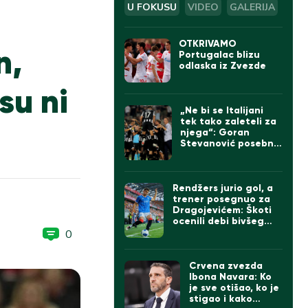
U FOKUSU
VIDEO
GALERIJA
OTKRIVAMO
n,
Portugalac blizu
odlaska iz Zvezde
su ni
„Ne bi se Italijani
tek tako zaleteli za
njega“: Goran
Stevanović posebno
izdvojio jednog
igrača Partizana
Rendžers jurio gol, a
trener posegnuo za
Dragojevićem: Škoti
ocenili debi bivšeg
kapitena Partizana
0
Crvena zvezda
Ibona Navara: Ko
je sve otišao, ko je
stigao i kako