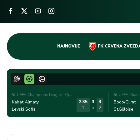
Skip
NAJNOVIJE
FK CRVENA ZVEZD
to
content
UEFA Champions League - Qual.
UEFA Champ
2.35
3
3
Kairat Almaty
Bodo/Glimt
1
x
2
Levski Sofia
St.Gilloise