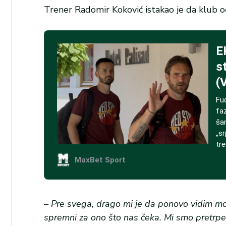
Trener Radomir Koković istakao je da klub 
– Pre svega, drago mi je da ponovo vidim m
spremni za ono što nas čeka. Mi smo pretrpe