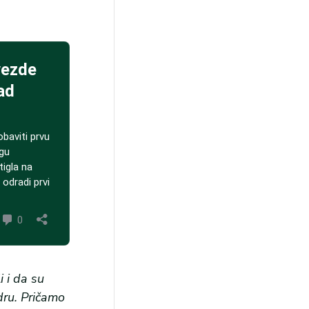
 i da su
dru. Pričamo