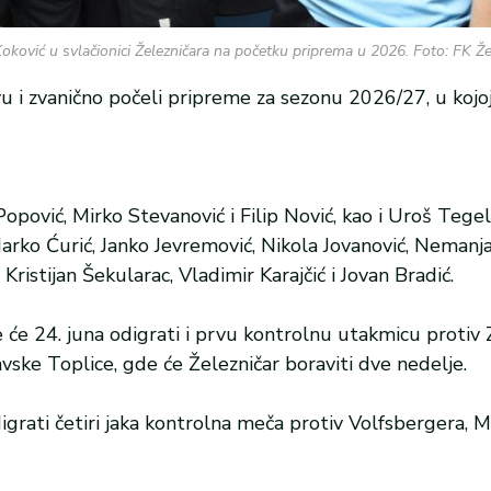
oković u svlačionici Železničara na početku priprema u 2026. Foto: FK Ž
u i zvanično počeli pripreme za sezonu 2026/27, u kojoj
opović, Mirko Stevanović i Filip Nović, kao i Uroš Tegelt
Marko Ćurić, Janko Jevremović, Nikola Jovanović, Nemanja
Kristijan Šekularac, Vladimir Karajčić i Jovan Bradić.
e će 24. juna odigrati i prvu kontrolnu utakmicu protiv
ske Toplice, gde će Železničar boraviti dve nedelje.
grati četiri jaka kontrolna meča protiv Volfsbergera, M