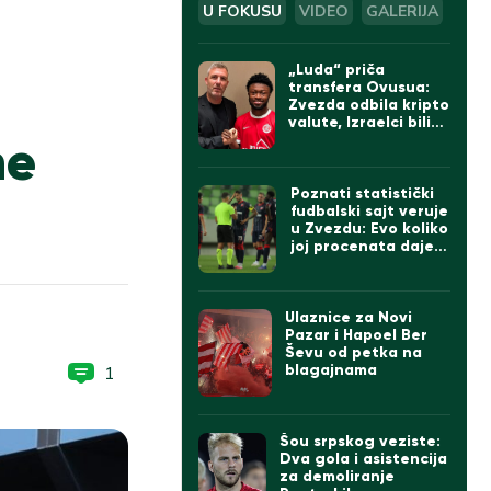
U FOKUSU
VIDEO
GALERIJA
„Luda“ priča
transfera Ovusua:
Zvezda odbila kripto
valute, Izraelci bili
ne
sumnjičavi, na kraju
umešan Bajern iz
Minhena
Poznati statistički
fudbalski sajt veruje
u Zvezdu: Evo koliko
joj procenata daje
da će da prođe
Hapoel (FOTO)
Ulaznice za Novi
Pazar i Hapoel Ber
Ševu od petka na
blagajnama
1
Šou srpskog veziste:
Dva gola i asistencija
za demoliranje