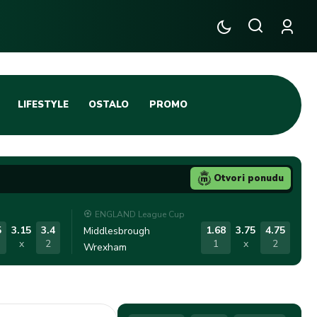
LIFESTYLE
OSTALO
PROMO
TENIS
TIFO SCENA
Otvori ponudu
JA
FUTSAL
ENGLAND League Cup
TATIVNA KOŠARKA
KROZ OBRUČ!
5
3.15
3.4
1.68
3.75
4.75
Middlesbrough
x
2
1
x
2
Wrexham
DBAL
IGE
BLOG
INTERVJU NA MAX