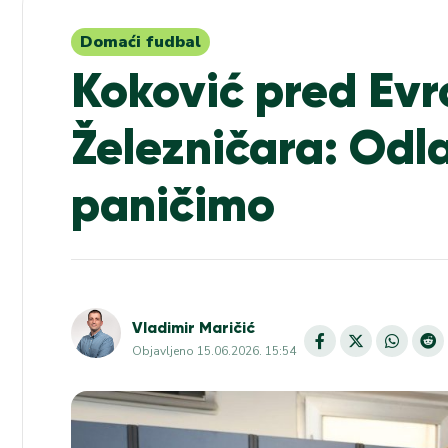
Domaći fudbal
Koković pred Evr
Železničara: Odlaz
paničimo
Vladimir Maričić
Objavljeno
15.06.2026. 15:54