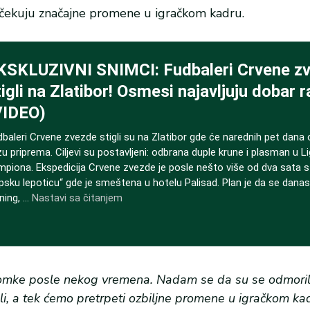
očekuju značajne promene u igračkom kadru.
omke posle nekog vremena. Nadam se da su se odmorili
li, a tek ćemo pretrpeti ozbiljne promene u igračkom ka