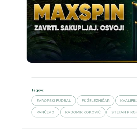
Tagovi:
EVROPSKI FUDBAL
FK ŽELEZNIČAR
KVALIFIK
PANČEVO
RADOMIR KOKOVIĆ
STEFAN PIRGI