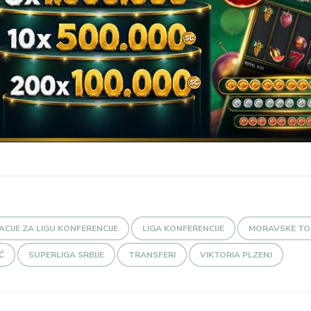
ACIJE ZA LIGU KONFERENCIJE
LIGA KONFERENCIJE
MORAVSKE TO
Ć
SUPERLIGA SRBIJE
TRANSFERI
VIKTORIA PLZENJ