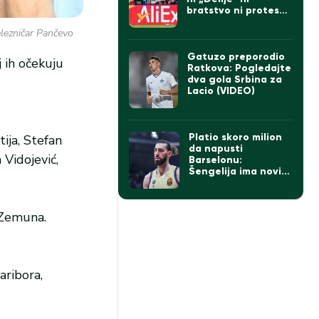
bratstvo ni protesti:
Doveli Albanca sa
elezničar Pančevo
tetovažom
komadanta UČK
(FOTO)
Gatuzo preporodio
 ih očekuju
Ratkova: Pogledajte
dva gola Srbina za
Lacio (VIDEO)
Platio skoro milion
ija, Stefan
da napusti
 Vidojević,
Barselonu:
Šengelija ima novi
klub
 Zemuna.
aribora,