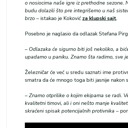
o nosiocima naše igre iz prethodne sezone. Na
budu dolazili što pre integrišemo u naš sis
brzo –
istakao je Koković
za klupski sajt
.
Posebno je naglasio da odlazak Stefana Pirgića
– Odlazaka će sigurno biti još nekoliko, a bi
upadamo u paniku. Znamo šta radimo, sve je 
Železničar će već u sredu saznati ime protivn
smatra da će mnogo toga biti jasnije nakon skr
– Znamo otprilike o kojim ekipama se radi. Ve
kvalitetni timovi, ali i oni nešto manje kva
skraćeni spisak potencijalnih protivnika –
poru