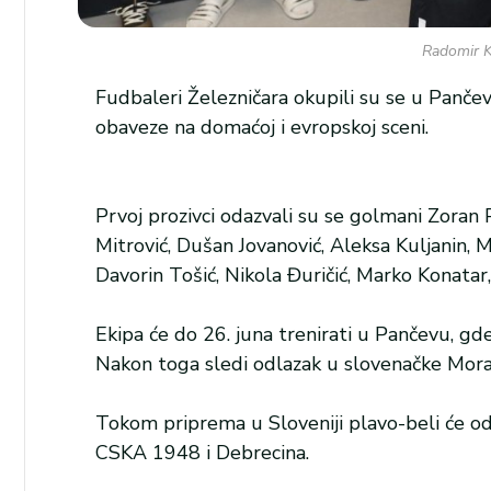
Radomir K
Fudbaleri Železničara okupili su se u Pančev
obaveze na domaćoj i evropskoj sceni.
Prvoj prozivci odazvali su se golmani Zoran P
Mitrović, Dušan Jovanović, Aleksa Kuljanin, 
Davorin Tošić, Nikola Đuričić, Marko Konatar, 
Ekipa će do 26. juna trenirati u Pančevu, gd
Nakon toga sledi odlazak u slovenačke Morav
Tokom priprema u Sloveniji plavo-beli će odi
CSKA 1948 i Debrecina.