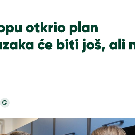
opu otkrio plan
aka će biti još, ali 