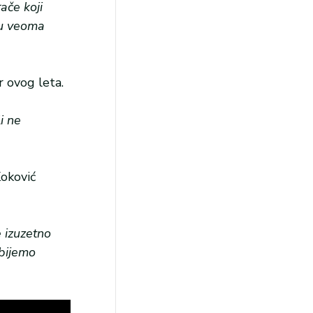
ače koji
ju veoma
r ovog leta.
i ne
Koković
e izuzetno
obijemo