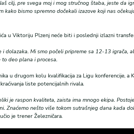
š cilj, pre svega moj i mog stručnog štaba, jeste da igr
tem kako bismo spremno dočekali izazove koji nas očeku
 u Viktoriju Plzenj neće biti i poslednji izlazni transfe
će i dolazaka. Mi smo počeli pripreme sa 12-13 igrača, al
to deo plana i procesa.
ika u drugom kolu kvalifikacija za Ligu konferencije, a 
aćivanja liste potencijalnih rivala.
liki je raspon kvaliteta, zaista ima mnogo ekipa. Postoj
litetni. Znaćemo nešto više tokom sutrašnjeg dana kada d
čio je trener Železničara.