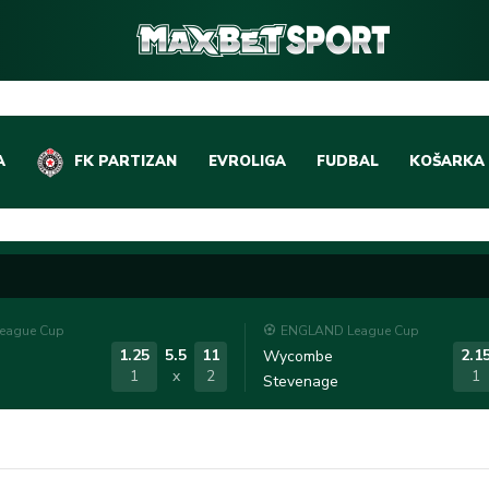
A
FK PARTIZAN
EVROLIGA
FUDBAL
KOŠARKA
DOMAĆI FUDBAL
EVROLIGA
LIGE PETICE
ABA LIGA
EVROPSKA TAKMIČEN
NBA LIGA
eague Cup
ENGLAND League Cup
OSTALE LIGE
REPREZEN
1.25
5.5
11
2.1
Wycombe
1
x
2
1
Stevenage
REPREZENTATIVNI FU
OSTALE L