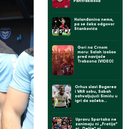
Pantrakikosa
Holanđanina nema,
pa se čeka odgovor
Stankovića
Gori na Crnom
moru: Salah izašao
pred navijače
Trabzona (VIDEO)
Orhus slavi Bogerea
i VAR sobu, Sabah
zahvaljujući Simiću u
igri da sačeka
Zvezdu ili Hapoel
Upravu Spartaka ne
zanimaju ni „Fratija“
ni „Delije“ ni