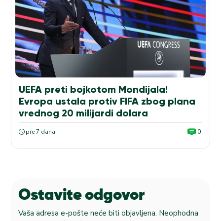
UEFA preti bojkotom Mondijala!
Evropa ustala protiv FIFA zbog plana
vrednog 20 milijardi dolara
pre 7 dana
0
Ostavite odgovor
Vaša adresa e-pošte neće biti objavljena.
Neophodna