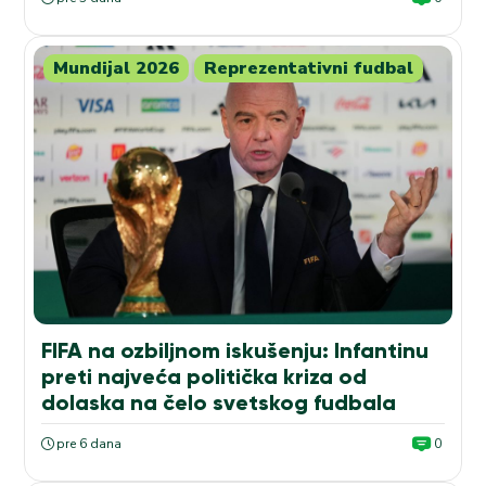
Mundijal 2026
Reprezentativni fudbal
FIFA na ozbiljnom iskušenju: Infantinu
preti najveća politička kriza od
dolaska na čelo svetskog fudbala
pre 6 dana
0