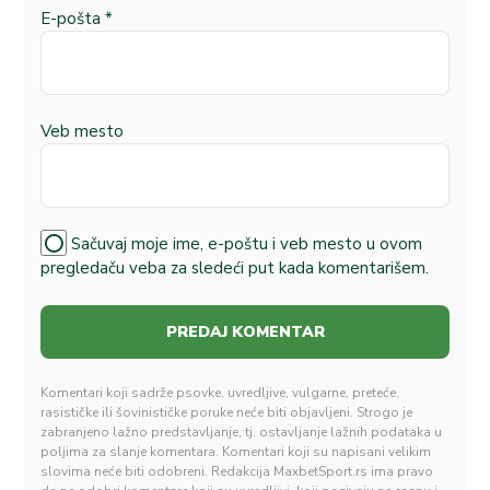
E-pošta
*
Veb mesto
Sačuvaj moje ime, e-poštu i veb mesto u ovom
pregledaču veba za sledeći put kada komentarišem.
Komentari koji sadrže psovke, uvredljive, vulgarne, preteće,
rasističke ili šovinističke poruke neće biti objavljeni. Strogo je
zabranjeno lažno predstavljanje, tj. ostavljanje lažnih podataka u
poljima za slanje komentara. Komentari koji su napisani velikim
slovima neće biti odobreni. Redakcija MaxbetSport.rs ima pravo