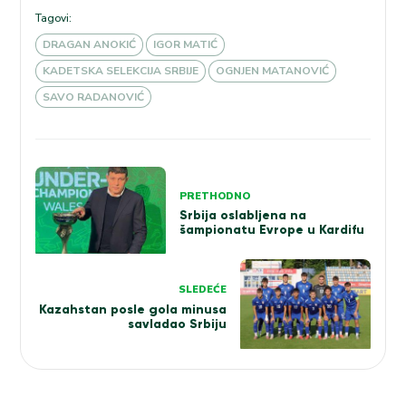
Tagovi:
DRAGAN ANOKIĆ
IGOR MATIĆ
KADETSKA SELEKCIJA SRBIJE
OGNJEN MATANOVIĆ
SAVO RADANOVIĆ
Kretanje
PRETHODNO
članka
Srbija oslabljena na
šampionatu Evrope u Kardifu
SLEDEĆE
Kazahstan posle gola minusa
savladao Srbiju