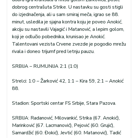
dobrog centrašuta Strike. U nastavku su gosti stigli
do izjednačenja, ali u sam smiraj meča, igrao se 88.
minut, usledila je sjajna kontra koju je poveo Anokić,
akciju su nastavili Vajagić i Matanović, a lepim golom,
koji je odlučio pobednika, krunisao je Anokić.
Talentovani vezista Crvene zvezde je pogodio mrežu
rivala i doneo trijumf pred letnju pauzu.
SRBIJA – RUMUNIJA 2:1 (1:0)
Strelci: 1:0 – Žarković 42, 1:1 – Kira 59, 2:1 – Anokić
88.
Stadion: Sportski centar FS Srbije, Stara Pazova.
SRBIJA: Radanović, Milovankić, Strika (67. Anokić),
Marinković (67. Lacmanović), Pejović (60. Grujić),
Samardžić (60. Đokić), Jevtić (60. Matanović), Tadić