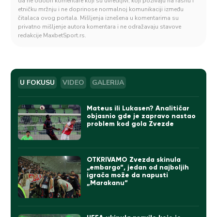
da ne odobri komentare koji su uvredljivi, koji pozivaju na rasnu i
etničku mržnju i ne doprinose normalnoj komunikaciji između
čitalaca ovog portala. Mišljenja iznešena u komentarima su
privatno mišljenje autora komentara i ne odražavaju stavove
redakcije MaxbetSport.rs.
U FOKUSU
VIDEO
GALERIJA
Mateus ili Lukasen? Analitičar
objasnio gde je zapravo nastao
problem kod gola Zvezde
OTKRIVAMO Zvezda skinula
„embargo“, jedan od najboljih
igrača može da napusti
„Marakanu“