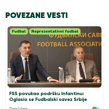
POVEZANE VESTI
Fudbal
Reprezentativni fudbal
FSS povukao podršku Infantinu:
Oglasio se Fudbalski savez Srbije
pre 3 dana
0