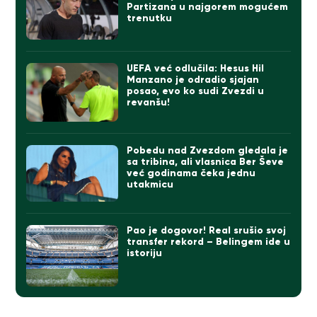
Partizana u najgorem mogućem
trenutku
UEFA već odlučila: Hesus Hil
Manzano je odradio sjajan
posao, evo ko sudi Zvezdi u
revanšu!
Pobedu nad Zvezdom gledala je
sa tribina, ali vlasnica Ber Ševe
već godinama čeka jednu
utakmicu
Pao je dogovor! Real srušio svoj
transfer rekord – Belingem ide u
istoriju