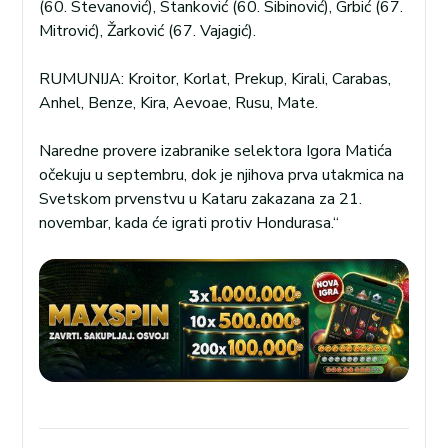
(60. Stevanović), Stanković (60. Sibinović), Grbić (67.
Mitrović), Žarković (67. Vajagić).
RUMUNIJA: Kroitor, Korlat, Prekup, Kirali, Carabas,
Anhel, Benze, Kira, Aevoae, Rusu, Mate.
Naredne provere izabranike selektora Igora Matića
očekuju u septembru, dok je njihova prva utakmica na
Svetskom prvenstvu u Kataru zakazana za 21.
novembar, kada će igrati protiv Hondurasa.“