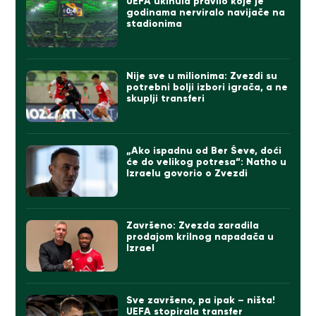
UEFA ukinula pravilo koje je
godinama nerviralo navijače na
stadionima
Nije sve u milionima: Zvezdi su
potrebni bolji izbori igrača, a ne
skuplji transferi
„Ako ispadnu od Ber Ševe, doći
će do velikog potresa“: Natho u
Izraelu govorio o Zvezdi
Završeno: Zvezda zaradila
prodajom krilnog napadača u
Izrael
Sve završeno, pa ipak – ništa!
UEFA stopirala transfer