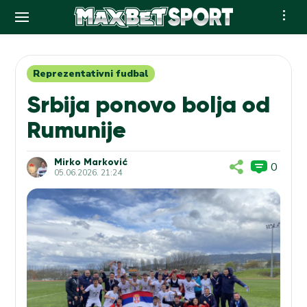
Skip
to
content
Reprezentativni fudbal
Srbija ponovo bolja od
Rumunije
Mirko Marković
0
05.06.2026. 21:24