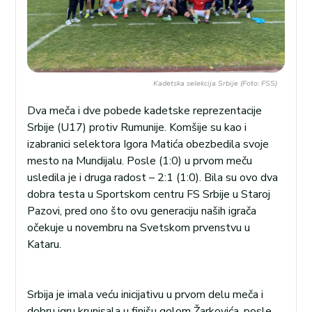
Kadetska selekcija Srbije (Foto: FSS)
Dva meča i dve pobede kadetske reprezentacije
Srbije (U17) protiv Rumunije. Komšije su kao i
izabranici selektora Igora Matića obezbedila svoje
mesto na Mundijalu. Posle (1:0) u prvom meču
usledila je i druga radost – 2:1 (1:0). Bila su ovo dva
dobra testa u Sportskom centru FS Srbije u Staroj
Pazovi, pred ono što ovu generaciju naših igrača
očekuje u novembru na Svetskom prvenstvu u
Kataru.
Srbija je imala veću inicijativu u prvom delu meča i
dobru igru krunisala u finišu golom Žarkovića, posle