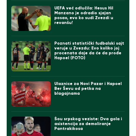
UEFA već odlučila: Hesus Hil
Manzano je odradio sjajan
posao, evo ko sudi Zvezdi u
revanšu!
Poznati statistički fudbalski sajt
veruje u Zvezdu: Evo koliko joj
procenata daje da će da prođe
Hapoel (FOTO)
Ulaznice za Novi Pazar i Hapoel
Ber Ševu od petka na
blagajnama
Šou srpskog veziste: Dva gola i
asistencija za demoliranje
Pantrakikosa