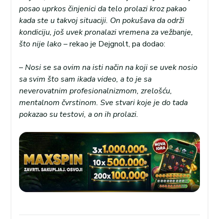
posao uprkos činjenici da telo prolazi kroz pakao
kada ste u takvoj situaciji. On pokušava da održi
kondiciju, još uvek pronalazi vremena za vežbanje,
što nije lako
– rekao je Dejgnolt, pa dodao:
–
Nosi se sa ovim na isti način na koji se uvek nosio
sa svim što sam ikada video, a to je sa
neverovatnim profesionalnizmom, zrelošću,
mentalnom čvrstinom. Sve stvari koje je do tada
pokazao su testovi, a on ih prolazi.