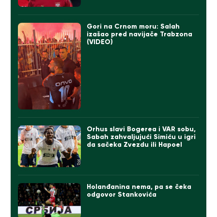
Gori na Crnom moru: Salah
izašao pred navijače Trabzona
(VIDEO)
Orhus slavi Bogerea i VAR sobu,
Sabah zahvaljujući Simiću u igri
da sačeka Zvezdu ili Hapoel
Holanđanina nema, pa se čeka
odgovor Stankovića