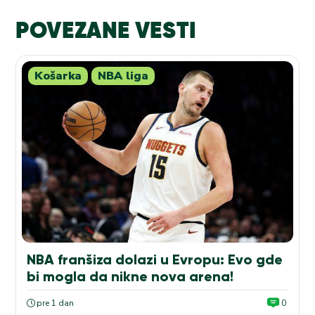
POVEZANE VESTI
Košarka
NBA liga
NBA franšiza dolazi u Evropu: Evo gde
bi mogla da nikne nova arena!
pre 1 dan
0