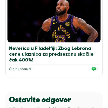
Neverica u Filadelfiji: Zbog Lebrona
cene ulaznica za predsezonu skočile
čak 400%!
pre 2 sedmice
0
Ostavite odgovor