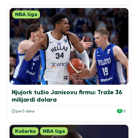
NBA liga
Njujork tužio Janisovu firmu: Traže 36
milijardi dolara
pre 5 dana
0
Košarka
NBA liga