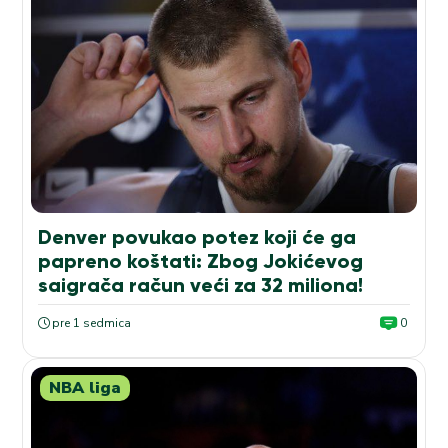
Denver povukao potez koji će ga
papreno koštati: Zbog Jokićevog
saigrača račun veći za 32 miliona!
pre 1 sedmica
0
NBA liga