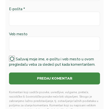
E-pošta
*
Veb mesto
Sačuvaj moje ime, e-poštu i veb mesto u ovom
pregledaču veba za sledeći put kada komentarišem.
Komentari koji sadrže psovke, uvredljive, vulgarne, preteće,
rasističke ili šovinističke poruke neće biti objavljeni. Strogo je
zabranjeno lažno predstavljanje, tj. ostavljanje lažnih podataka u
poljima za slanje komentara. Komentari koji su napisani velikim