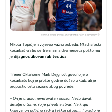
Nikola Topić (Foto: Starsport/Srđan Stevanović)
Nikola Topić je izvojevao važnu pobedu. Mladi srpski
košarkaš vratio se treninzima dva meseca pošto mu
je
dijagnostikovan rak testisa.
Trener Oklahome Mark Dejgnolt govorio je o
košarkašu koji je prošle godine došao u klub, ali je
propustio celu sezonu zbog povrede.
–
On je uradio neverovatan posao. Neću davati
detalje o tome, ro je privatna stvar. Na kraju
krajeva, on odlično radi u teškoj situaciji. I uradio je