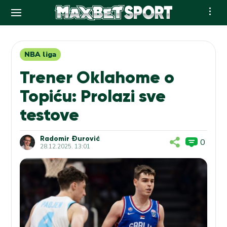
Skip
to
content
NBA liga
Trener Oklahome o
Topiću: Prolazi sve
testove
Radomir Đurović
0
28.12.2025. 13:01