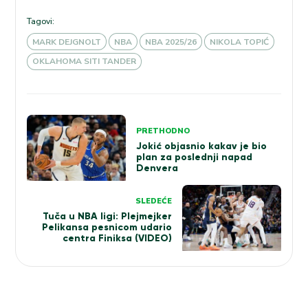
Tagovi:
MARK DEJGNOLT
NBA
NBA 2025/26
NIKOLA TOPIĆ
OKLAHOMA SITI TANDER
Kretanje
PRETHODNO
članka
Jokić objasnio kakav je bio
plan za poslednji napad
Denvera
SLEDEĆE
Tuča u NBA ligi: Plejmejker
Pelikansa pesnicom udario
centra Finiksa (VIDEO)