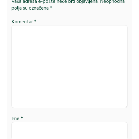
Vaša adresa e-pošte neće biti objavljena.
Neophodna
polja su označena
*
Komentar
*
Ime
*