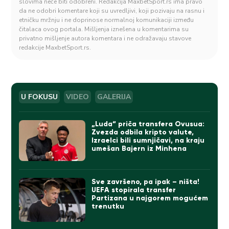
slovima neće biti odobreni. Redakcija MaxbetSport.rs ima pravo
da ne odobri komentare koji su uvredljivi, koji pozivaju na rasnu i
etničku mržnju i ne doprinose normalnoj komunikaciji između
čitalaca ovog portala. Mišljenja iznešena u komentarima su
privatno mišljenje autora komentara i ne odražavaju stavove
redakcije MaxbetSport.rs.
U FOKUSU
VIDEO
GALERIJA
„Luda“ priča transfera Ovusua:
Zvezda odbila kripto valute,
Izraelci bili sumnjičavi, na kraju
umešan Bajern iz Minhena
Sve završeno, pa ipak – ništa!
UEFA stopirala transfer
Partizana u najgorem mogućem
trenutku