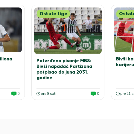
Ostale lige
Ostal
iliona
Bivši k
Potvrđeno pisanje MBS:
karijer
Bivši napadač Partizana
potpisao do juna 2031.
godine
0
pre 8 sati
0
pre 21 s