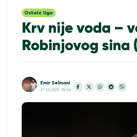
Ostale lige
Krv nije voda – v
Robinjovog sina 
Emir Selmani
17.10.2025. 08:58