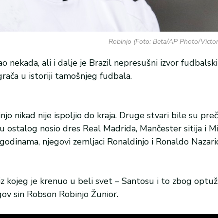
Robinjo (Foto: Beta/AP Photo/Victor 
 nekada, ali i dalje je Brazil nepresušni izvor fudbalski
grača u istoriji tamošnjeg fudbala.
jo nikad nije ispoljio do kraja. Druge stvari bile su pre
đu ostalog nosio dres Real Madrida, Mančester sitija i Mi
 godinama, njegovi zemljaci Ronaldinjo i Ronaldo Nazari
iz kojeg je krenuo u beli svet – Santosu i to zbog optuž
egov sin Robson Robinjo Žunior.