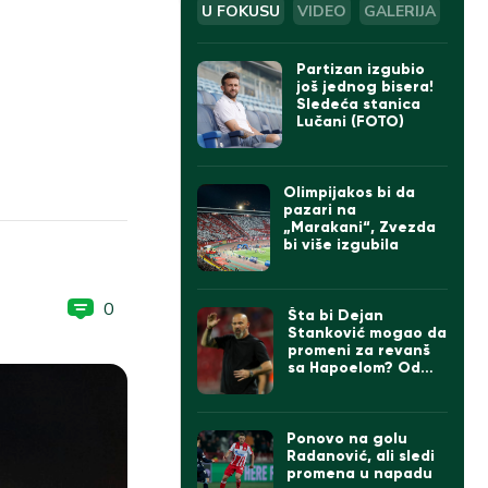
U FOKUSU
VIDEO
GALERIJA
Partizan izgubio
još jednog bisera!
Sledeća stanica
Lučani (FOTO)
Olimpijakos bi da
pazari na
„Marakani“, Zvezda
bi više izgubila
0
Šta bi Dejan
Stanković mogao da
promeni za revanš
sa Hapoelom? Od
formacije do igrača,
sve je u igri…
Ponovo na golu
Radanović, ali sledi
promena u napadu