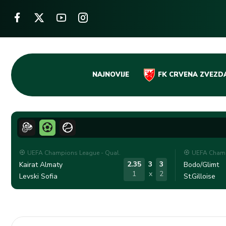
Skip
NAJNOVIJE
FK CRVENA ZVEZD
to
content
UEFA Champions League - Qual.
UEFA Champ
2.35
3
3
Kairat Almaty
Bodo/Glimt
1
x
2
Levski Sofia
St.Gilloise