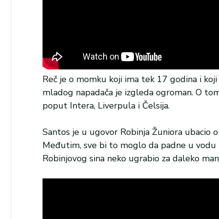
Reč je o momku koji ima tek 17 godina i koji
mladog napadača je izgleda ogroman. O tome
poput Intera, Liverpula i Čelsija.
Santos je u ugovor Robinja Žuniora ubacio 
Međutim, sve bi to moglo da padne u vodu u
Robinjovog sina neko ugrabio za daleko man