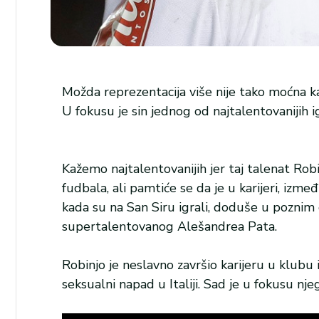
Možda reprezentacija više nije tako moćna kao
U fokusu je sin jednog od najtalentovanijih i
Kažemo najtalentovanijih jer taj talenat Robin
fudbala, ali pamtiće se da je u karijeri, izme
kada su na San Siru igrali, doduše u poznim
supertalentovanog Alešandrea Pata.
Robinjo je neslavno završio karijeru u klubu 
seksualni napad u Italiji. Sad je u fokusu nj