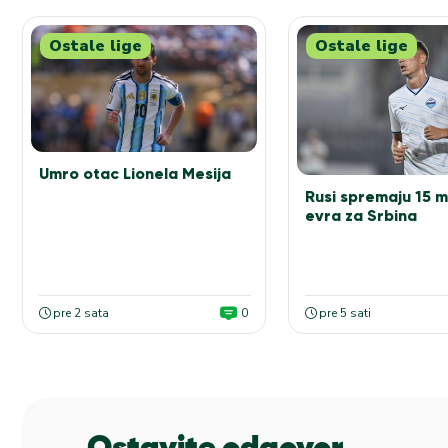
Ostale lige
Ostale lige
Umro otac Lionela Mesija
Rusi spremaju 15 m
evra za Srbina
pre 2 sata
0
pre 5 sati