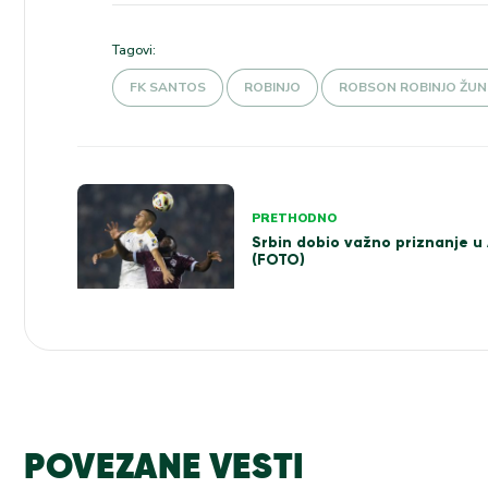
Tagovi:
FK SANTOS
ROBINJO
ROBSON ROBINJO ŽUN
Kretanje
PRETHODNO
članka
Srbin dobio važno priznanje u
(FOTO)
POVEZANE VESTI