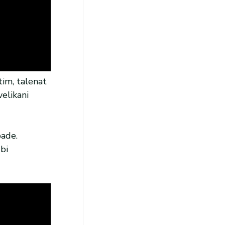
tim, talenat
elikani
pade.
bi