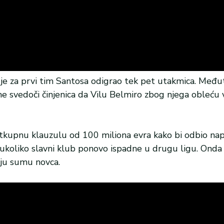
 je za prvi tim Santosa odigrao tek pet utakmica. Među
 svedoči činjenica da Vilu Belmiro zbog njega obleću v
otkupnu klauzulu od 100 miliona evra kako bi odbio na
koliko slavni klub ponovo ispadne u drugu ligu. Onda 
ju sumu novca.