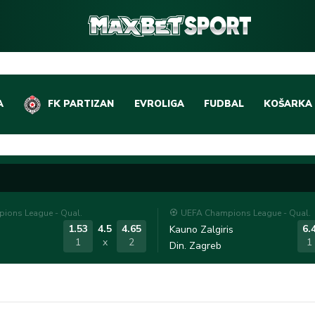
A
FK PARTIZAN
EVROLIGA
FUDBAL
KOŠARKA
DOMAĆI FUDBAL
EVROLIGA
LIGE PETICE
ABA LIGA
EVROPSKA TAKMIČEN
NBA LIGA
ions League - Qual.
UEFA Champions League - Qual.
OSTALE LIGE
REPREZEN
1.53
4.5
4.65
6.
Kauno Zalgiris
1
x
2
1
Din. Zagreb
REPREZENTATIVNI FU
OSTALE L