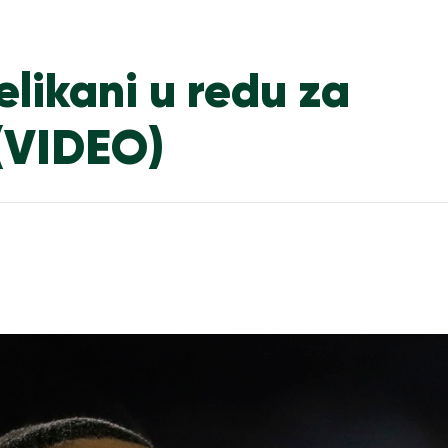
elikani u redu za
(VIDEO)