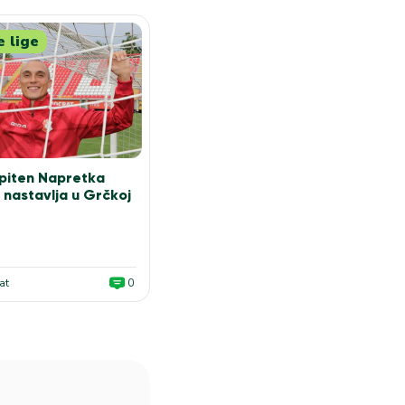
e lige
apiten Napretka
u nastavlja u Grčkoj
at
0