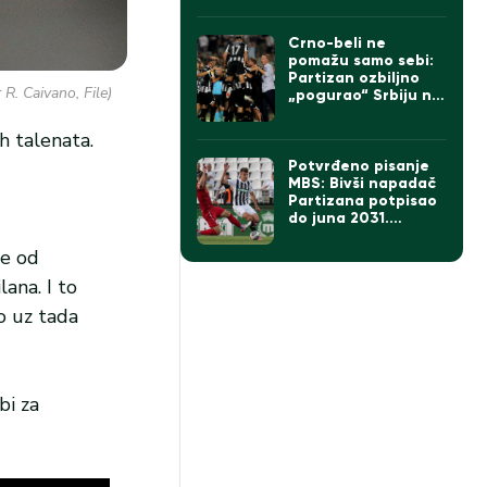
Crno-beli ne
pomažu samo sebi:
Partizan ozbiljno
R. Caivano, File)
„pogurao“ Srbiju na
UEFA listi
h talenata.
Potvrđeno pisanje
MBS: Bivši napadač
Partizana potpisao
do juna 2031.
godine
če od
lana. I to
o uz tada
bi za