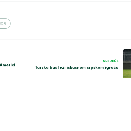
IOR
SLEDEĆE
 Americi
Turska baš leži iskusnom srpskom igraču