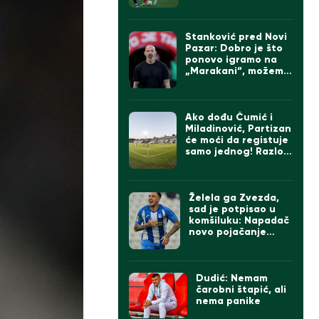
Stanković pred Novi
Pazar: Dobro je što
ponovo igramo na
„Marakani“, možemo
da imamo tri od tri
da pravimo razliku
na direktne
konkurente
Ako dođu Čumić i
Miladinović, Partizan
će moći da registuje
samo jednog! Razlog
je…
Želela ga Zvezda,
sad je potpisao u
komšiluku: Napadač
novo pojačanje
Rapida
Dudić: Nemam
čarobni štapić, ali
nema panike