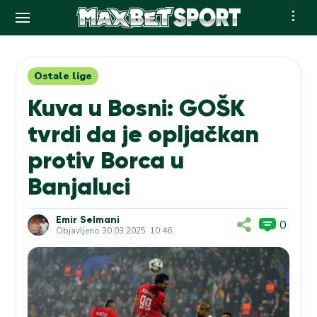
Skip
to
content
Ostale lige
Kuva u Bosni: GOŠK
tvrdi da je opljačkan
protiv Borca u
Banjaluci
Emir Selmani
0
Objavljeno
30.03.2025. 10:46