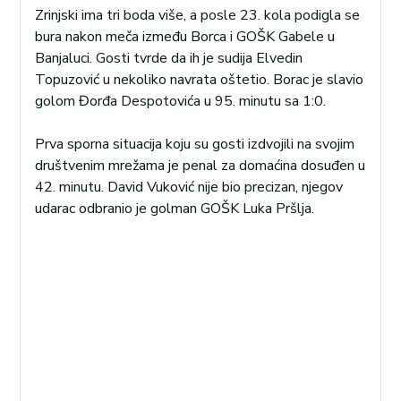
Zrinjski ima tri boda više, a posle 23. kola podigla se
bura nakon meča između Borca i GOŠK Gabele u
Banjaluci. Gosti tvrde da ih je sudija Elvedin
Topuzović u nekoliko navrata oštetio. Borac je slavio
golom Đorđa Despotovića u 95. minutu sa 1:0.
Prva sporna situacija koju su gosti izdvojili na svojim
društvenim mrežama je penal za domaćina dosuđen u
42. minutu. David Vuković nije bio precizan, njegov
udarac odbranio je golman GOŠK Luka Pršlja.