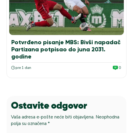
Potvrđeno pisanje MBS: Bivši napadač
Partizana potpisao do juna 2031.
godine
pre 1 dan
0
Ostavite odgovor
Vaša adresa e-pošte neće biti objavljena.
Neophodna
polja su označena
*