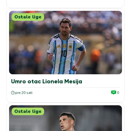
Ostale lige
Umro otac Lionela Mesija
pre 20 sati
0
Ostale lige