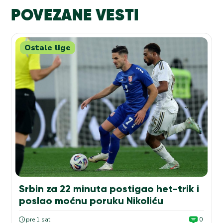
POVEZANE VESTI
Ostale lige
Srbin za 22 minuta postigao het-trik i
poslao moćnu poruku Nikoliću
pre 1 sat
0