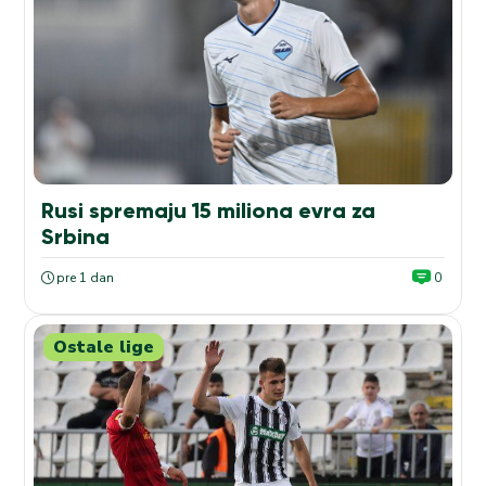
Rusi spremaju 15 miliona evra za
Srbina
pre 1 dan
0
Ostale lige