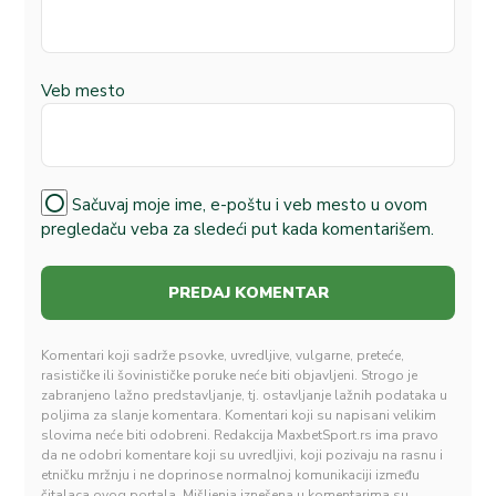
Veb mesto
Sačuvaj moje ime, e-poštu i veb mesto u ovom
pregledaču veba za sledeći put kada komentarišem.
Komentari koji sadrže psovke, uvredljive, vulgarne, preteće,
rasističke ili šovinističke poruke neće biti objavljeni. Strogo je
zabranjeno lažno predstavljanje, tj. ostavljanje lažnih podataka u
poljima za slanje komentara. Komentari koji su napisani velikim
slovima neće biti odobreni. Redakcija MaxbetSport.rs ima pravo
da ne odobri komentare koji su uvredljivi, koji pozivaju na rasnu i
etničku mržnju i ne doprinose normalnoj komunikaciji između
čitalaca ovog portala. Mišljenja iznešena u komentarima su