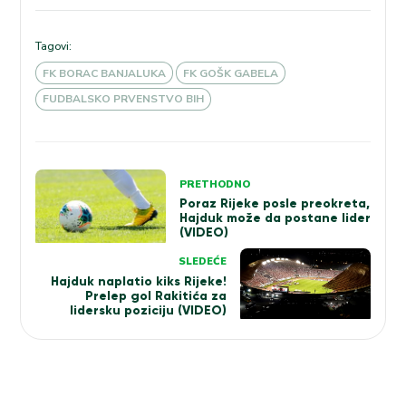
Tagovi:
FK BORAC BANJALUKA
FK GOŠK GABELA
FUDBALSKO PRVENSTVO BIH
Kretanje
PRETHODNO
članka
Poraz Rijeke posle preokreta,
Hajduk može da postane lider
(VIDEO)
SLEDEĆE
Hajduk naplatio kiks Rijeke!
Prelep gol Rakitića za
lidersku poziciju (VIDEO)