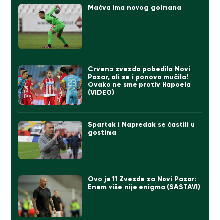
Mačva ima novog golmana
Crvena zvezda pobedila Novi
Pazar, ali se i ponovo mučila!
Ovako ne sme protiv Hapoela
(VIDEO)
Spartak i Napredak se častili u
gostima
Ovo je 11 Zvezde za Novi Pazar:
Enem više nije enigma (SASTAVI)