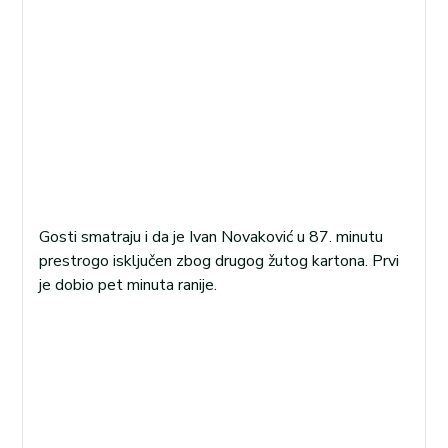
Gosti smatraju i da je Ivan Novaković u 87. minutu
prestrogo isključen zbog drugog žutog kartona. Prvi
je dobio pet minuta ranije.