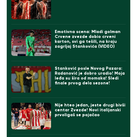
Emotivna scena: Mladi golman
Crvene zvezde dobio crveni
karton, svi ga tešili, na kraju
zagrljaj Stankovića (VIDEO)
Stanković posle Novog Pazara:
Radanović je dobro uradio! Moja
leđa su šira od momaka! Sledi
finale prvog dela sezone!
Nije hteo jedan, jeste drugi bivši
centar Zvezde! Novi italijanski
prvoligaš se pojačao