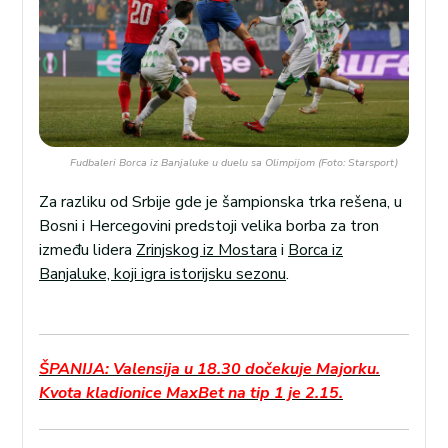
Fudbaleri Borca iz Banjaluke u duelu sa Olimpijom (Foto: Starsport)
Za razliku od Srbije gde je šampionska trka rešena, u
Bosni i Hercegovini predstoji velika borba za tron
između lidera
Zrinjskog iz Mostara
i
Borca iz
Banjaluke, koji igra istorijsku sezonu
.
ŠPANIJA: Valensija u 18.30 dočekuje Majorku.
Kvota kladionice MaxBet na tip 1 je 2.15.