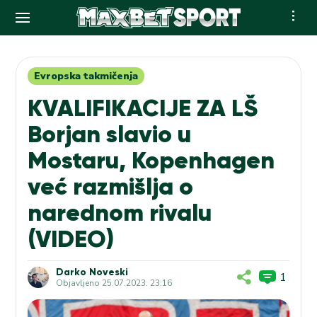
Skip
to
content
Evropska takmičenja
KVALIFIKACIJE ZA LŠ
Borjan slavio u
Mostaru, Kopenhagen
već razmišlja o
narednom rivalu
(VIDEO)
Darko Noveski
1
Objavljeno
25.07.2023. 23:16