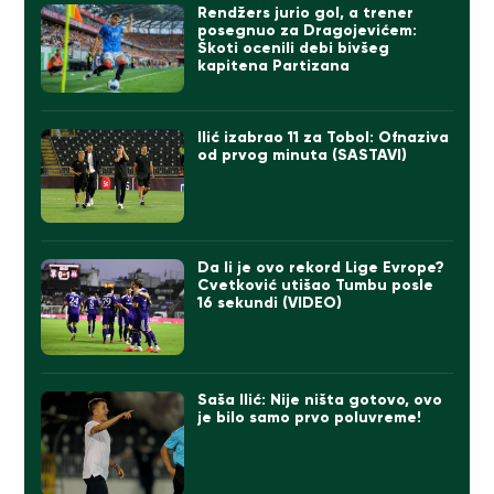
Rendžers jurio gol, a trener
posegnuo za Dragojevićem:
Škoti ocenili debi bivšeg
kapitena Partizana
Ilić izabrao 11 za Tobol: Ofnaziva
od prvog minuta (SASTAVI)
Da li je ovo rekord Lige Evrope?
Cvetković utišao Tumbu posle
16 sekundi (VIDEO)
Saša Ilić: Nije ništa gotovo, ovo
je bilo samo prvo poluvreme!