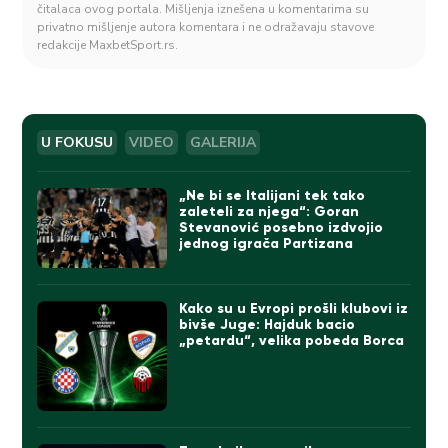
čitalaca ovog portala. Mišljenja iznešena u komentarima su
privatno mišljenje autora komentara i ne odražavaju stavove
redakcije MaxbetSport.rs.
U FOKUSU
VIDEO
GALERIJA
„Ne bi se Italijani tek tako
zaleteli za njega“: Goran
Stevanović posebno izdvojio
jednog igrača Partizana
Kako su u Evropi prošli klubovi iz
bivše Juge: Hajduk bacio
„petardu“, velika pobeda Borca