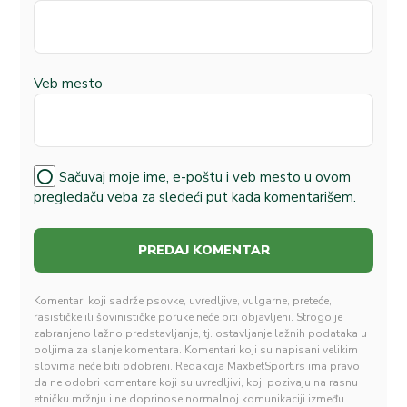
Veb mesto
Sačuvaj moje ime, e-poštu i veb mesto u ovom
pregledaču veba za sledeći put kada komentarišem.
Komentari koji sadrže psovke, uvredljive, vulgarne, preteće,
rasističke ili šovinističke poruke neće biti objavljeni. Strogo je
zabranjeno lažno predstavljanje, tj. ostavljanje lažnih podataka u
poljima za slanje komentara. Komentari koji su napisani velikim
slovima neće biti odobreni. Redakcija MaxbetSport.rs ima pravo
da ne odobri komentare koji su uvredljivi, koji pozivaju na rasnu i
etničku mržnju i ne doprinose normalnoj komunikaciji između