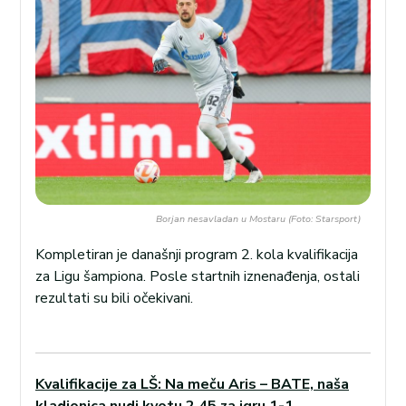
Borjan nesavladan u Mostaru (Foto: Starsport)
Kompletiran je današnji program 2. kola kvalifikacija
za Ligu šampiona. Posle startnih iznenađenja, ostali
rezultati su bili očekivani.
Kvalifikacije za LŠ: Na meču Aris – BATE, naša