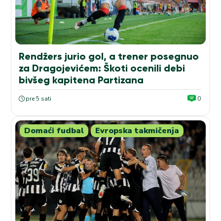
Rendžers jurio gol, a trener posegnuo
za Dragojevićem: Škoti ocenili debi
bivšeg kapitena Partizana
pre 5 sati
0
Domaći fudbal
Evropska takmičenja