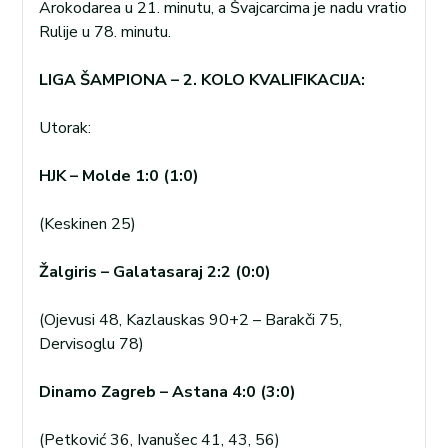
Arokodarea u 21. minutu, a Švajcarcima je nadu vratio
Rulije u 78. minutu.
LIGA ŠAMPIONA – 2. KOLO KVALIFIKACIJA:
Utorak:
HJK – Molde 1:0 (1:0)
(Keskinen 25)
Žalgiris – Galatasaraj 2:2 (0:0)
(Ojevusi 48, Kazlauskas 90+2 – Barakči 75,
Dervisoglu 78)
Dinamo Zagreb – Astana 4:0 (3:0)
(Petković 36, Ivanušec 41, 43, 56)