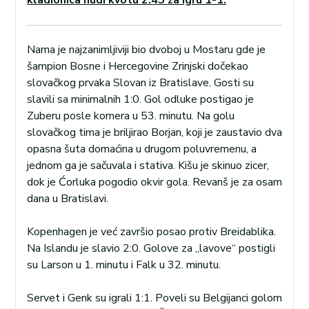
kladionica nudi kvotu 2.45 za igru 1-1.
Nama je najzanimljiviji bio dvoboj u Mostaru gde je
šampion Bosne i Hercegovine Zrinjski dočekao
slovačkog prvaka Slovan iz Bratislave. Gosti su
slavili sa minimalnih 1:0. Gol odluke postigao je
Zuberu posle kornera u 53. minutu. Na golu
slovačkog tima je briljirao Borjan, koji je zaustavio dva
opasna šuta domaćina u drugom poluvremenu, a
jednom ga je sačuvala i stativa. Kišu je skinuo zicer,
dok je Ćorluka pogodio okvir gola. Revanš je za osam
dana u Bratislavi.
Kopenhagen je već završio posao protiv Breidablika.
Na Islandu je slavio 2:0. Golove za „lavove“ postigli
su Larson u 1. minutu i Falk u 32. minutu.
Servet i Genk su igrali 1:1. Poveli su Belgijanci golom