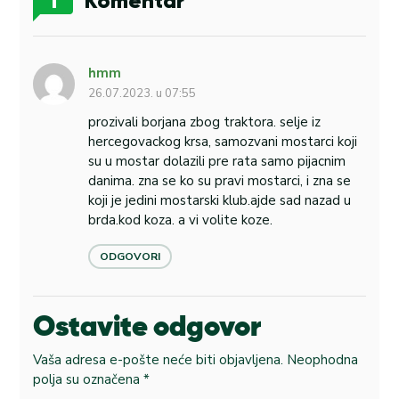
1
Komentar
hmm
26.07.2023. u 07:55
prozivali borjana zbog traktora. selje iz
hercegovackog krsa, samozvani mostarci koji
su u mostar dolazili pre rata samo pijacnim
danima. zna se ko su pravi mostarci, i zna se
koji je jedini mostarski klub.ajde sad nazad u
brda.kod koza. a vi volite koze.
ODGOVORI
Ostavite odgovor
Vaša adresa e-pošte neće biti objavljena.
Neophodna
polja su označena
*