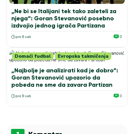
„Ne bi se Italijani tek tako zaleteli za
njega“: Goran Stevanović posebno
izdvojio jednog igrača Partizana
pre 8 sati
0
Domaći fudbal
Evropska takmičenja
„Najbolje je analizirati kad je dobro“:
Goran Stevanović upozorio da
pobeda ne sme da zavara Partizan
pre 8 sati
0