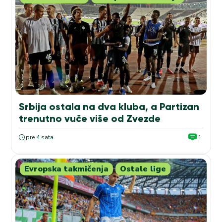
Srbija ostala na dva kluba, a Partizan
trenutno vuče više od Zvezde
pre 4 sata
1
Evropska takmičenja
Ostale lige