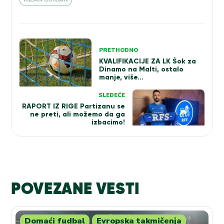
Kretanje
PRETHODNO
članka
KVALIFIKACIJE ZA LK Šok za
Dinamo na Malti, ostalo
manje, više…
SLEDEĆE
RAPORT IZ RIGE Partizanu se
ne preti, ali možemo da ga
izbacimo!
POVEZANE VESTI
Domaći fudbal
Evropska takmičenja