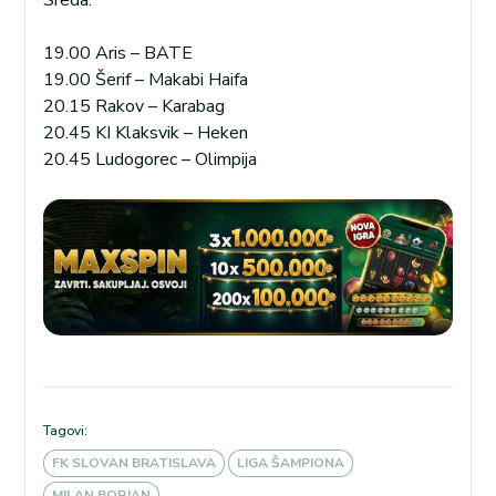
19.00 Aris – BATE
19.00 Šerif – Makabi Haifa
20.15 Rakov – Karabag
20.45 KI Klaksvik – Heken
20.45 Ludogorec – Olimpija
Tagovi:
FK SLOVAN BRATISLAVA
LIGA ŠAMPIONA
MILAN BORJAN