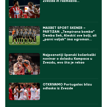
Zvezda ih razmazila…
MAXBET SPORT SKENER –
PARTIZAN: „Tempirana bomba“
Demba Sek, Aleskić sve bolji, ali
„parni valjak“ ima ogroman
problem
Najpoznatiji španski košarkaški
novinar o dolasku Kampaca u
Zvezdu, evo šta je rekao
OTKRIVAMO Portugalac blizu
odlaska iz Zvezde