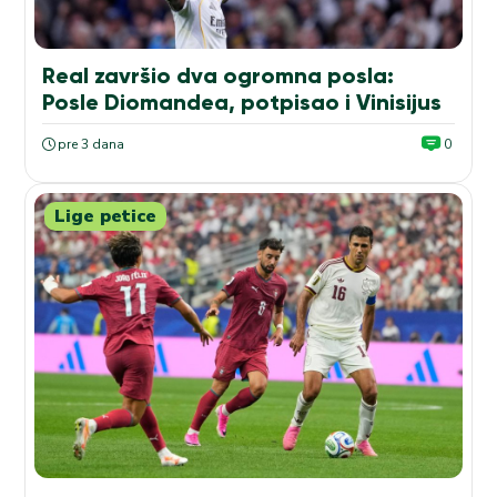
Real završio dva ogromna posla:
Posle Diomandea, potpisao i Vinisijus
pre 3 dana
0
Lige petice