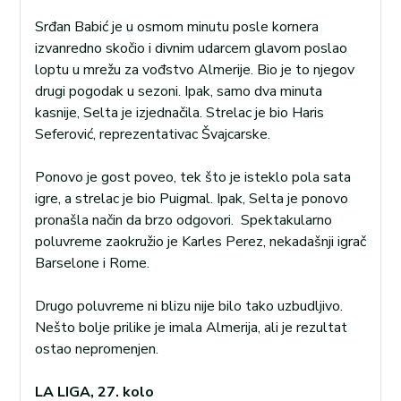
Srđan Babić je u osmom minutu posle kornera
izvanredno skočio i divnim udarcem glavom poslao
loptu u mrežu za vođstvo Almerije. Bio je to njegov
drugi pogodak u sezoni. Ipak, samo dva minuta
kasnije, Selta je izjednačila. Strelac je bio Haris
Seferović, reprezentativac Švajcarske.
Ponovo je gost poveo, tek što je isteklo pola sata
igre, a strelac je bio Puigmal. Ipak, Selta je ponovo
pronašla način da brzo odgovori. Spektakularno
poluvreme zaokružio je Karles Perez, nekadašnji igrač
Barselone i Rome.
Drugo poluvreme ni blizu nije bilo tako uzbudljivo.
Nešto bolje prilike je imala Almerija, ali je rezultat
ostao nepromenjen.
LA LIGA, 27. kolo