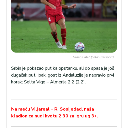
Srđan Babić (Foto: Starsport)
Srbin je pokazao put ka opstanku, ali do spasa je još
dugačak put. Ipak, gost iz Andaluzije je napravio prvi
korak: Selta Vigo – Almerija 2:2 (2:2).
Na meču Viljareal – R. Sosijedad, naša
kladionica nudi kvotu 2.30 za igru ug 3+.