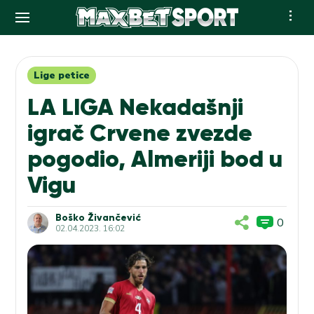
Skip
to
content
Lige petice
LA LIGA Nekadašnji
igrač Crvene zvezde
pogodio, Almeriji bod u
Vigu
Boško Živančević
0
02.04.2023. 16:02