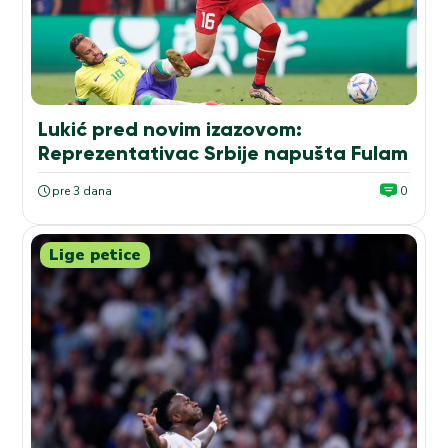
Lukić pred novim izazovom:
Reprezentativac Srbije napušta Fulam
pre 3 dana
0
Lige petice