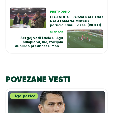
Kretanje
PRETHODNO
članka
LEGENDE SE POSVAĐALE OKO
NAGELSMANA Mateus
poručio Kanu: Lažeš! (VIDEO)
SLEDEĆE
Sergej vodi Lacio u Ligu
šampiona, majstorijom
duplirao prednost u Monci!
(VIDEO)
POVEZANE VESTI
Lige petice