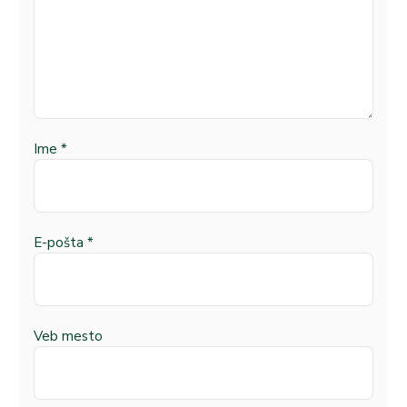
Ime
*
E-pošta
*
Veb mesto