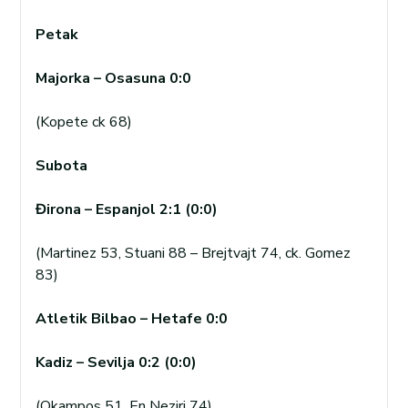
Petak
Majorka – Osasuna 0:0
(Kopete ck 68)
Subota
Đirona – Espanjol 2:1 (0:0)
(Martinez 53, Stuani 88 – Brejtvajt 74, ck. Gomez
83)
Atletik Bilbao – Hetafe 0:0
Kadiz – Sevilja 0:2 (0:0)
(Okampos 51, En Neziri 74)