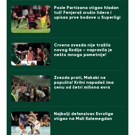
Posle Partizana stigao hladan
tuš! Fenjeraš srušio lidera i
upisao prve bodove u Superligi
Crvena zvezda nije tražila
novog Kodija – napravila je
nešto mnogo pametnije!
Zvezda prati, Makabi ne
popušta! Krilni napadač ima
cenu od četri miliona evra
Najbolji defanzivac Evrolige
stigao na Mali Kalemegdan