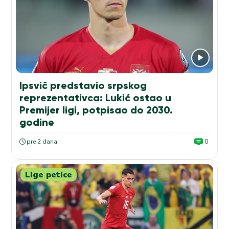
Ipsvič predstavio srpskog
reprezentativca: Lukić ostao u
Premijer ligi, potpisao do 2030.
godine
pre 2 dana
0
Lige petice