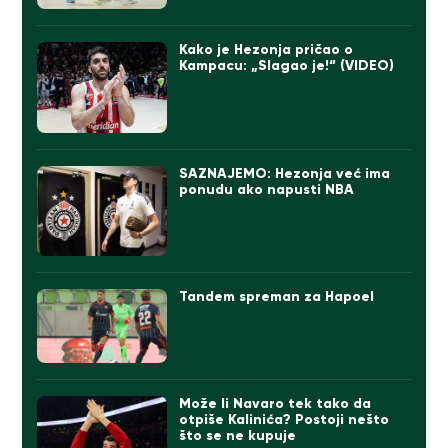
Kako je Hezonja pričao o
Kampacu: „Slagao je!“ (VIDEO)
SAZNAJEMO: Hezonja već ima
ponudu ako napusti NBA
Tandem spreman za Hapoel
Može li Navaro tek tako da
otpiše Kalinića? Postoji nešto
što se ne kupuje