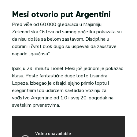
Mesi otvorio put Argentini
Pred više od 60.000 gledalaca u Majamiju,
Zelenortska Ostrva od samog početka pokazala su
da nisu došla sa belom zastavom. Disciplina u
odbrani i čvrst blok dugo su uspevali da zaustave
napade „gaučosa“.
Ipak, u 29. minutu Lionel Mesi još jednom je pokazao
klasu. Posle fantastične duge lopte Lisandra
Lopeza, izbegao je ofsajd, sjajno primio loptu i
elegantnim lob udarcem savladao Vozinju za
vođstvo Argentine od 1:0 i svoj 20. pogodak na
svetskim prvenstvima.