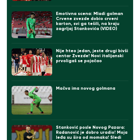
Emotivna scena: Mladi golman
Crvene zvezde dobio crveni
karton, svi ga tešili, na kraju
zagrljaj Stankovića (VIDEO)
Nije hteo jedan, jeste drugi bivši
centar Zvezde! Novi italijanski
prvoligaš se pojačao
Mačva ima novog golmana
Stanković posle Novog Pazara:
Radanović je dobro uradio! Moja
leđa su šira od momaka! Sledi