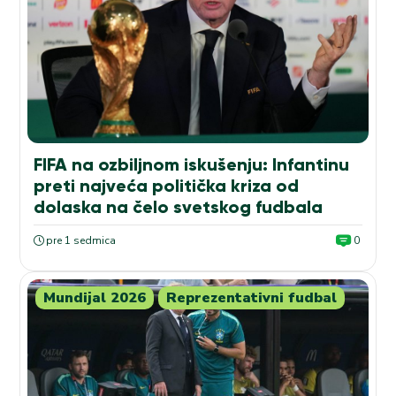
FIFA na ozbiljnom iskušenju: Infantinu
preti najveća politička kriza od
dolaska na čelo svetskog fudbala
pre 1 sedmica
0
Mundijal 2026
Reprezentativni fudbal