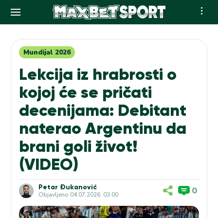
Skip
to
content
Mundijal 2026
Lekcija iz hrabrosti o
kojoj će se pričati
decenijama: Debitant
naterao Argentinu da
brani goli život!
(VIDEO)
Petar Đukanović
0
Objavljeno
04.07.2026. 03:00