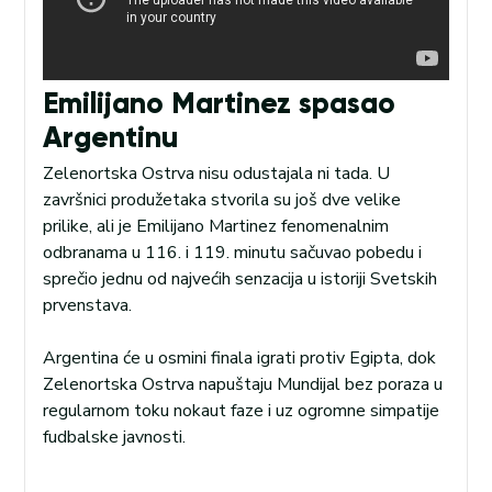
Emilijano Martinez spasao
Argentinu
Zelenortska Ostrva nisu odustajala ni tada. U
završnici produžetaka stvorila su još dve velike
prilike, ali je Emilijano Martinez fenomenalnim
odbranama u 116. i 119. minutu sačuvao pobedu i
sprečio jednu od najvećih senzacija u istoriji Svetskih
prvenstava.
Argentina će u osmini finala igrati protiv Egipta, dok
Zelenortska Ostrva napuštaju Mundijal bez poraza u
regularnom toku nokaut faze i uz ogromne simpatije
fudbalske javnosti.