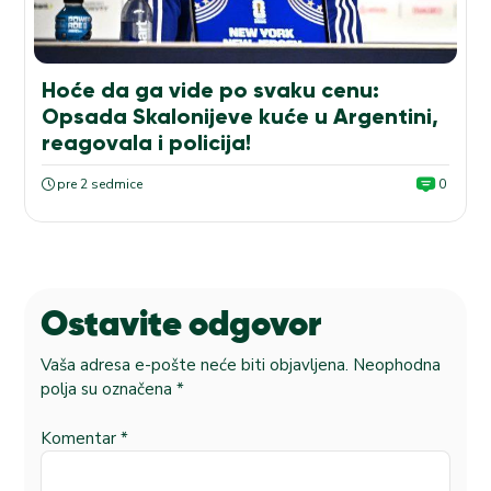
Hoće da ga vide po svaku cenu:
Opsada Skalonijeve kuće u Argentini,
reagovala i policija!
pre 2 sedmice
0
Ostavite odgovor
Vaša adresa e-pošte neće biti objavljena.
Neophodna
polja su označena
*
Komentar
*