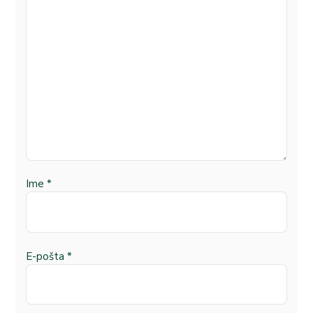
Ime
*
E-pošta
*