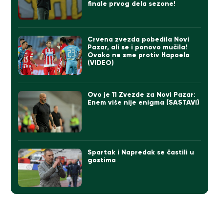
finale prvog dela sezone!
Crvena zvezda pobedila Novi
Pazar, ali se i ponovo mučila!
Ovako ne sme protiv Hapoela
(VIDEO)
Ovo je 11 Zvezde za Novi Pazar:
Enem više nije enigma (SASTAVI)
Spartak i Napredak se častili u
gostima