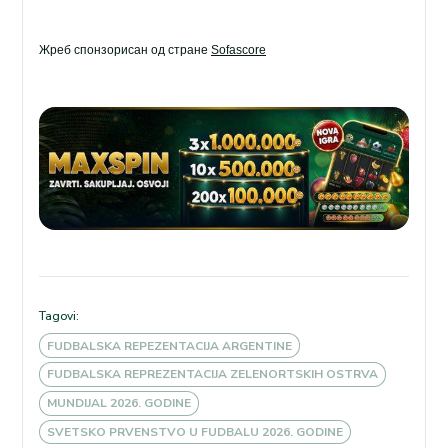
Жреб спонзорисан од стране
Sofascore
Tagovi:
FUDBALSKA REPEZENTACIJA ARGENTINE
FUDBALSKA REPREZENTACIJA ZELENORTSKIH OSTRVA
MUNDIJAL 2026. GODINE
SVETSKO PRVENSTVO U FUDBALU 2026. GODINE