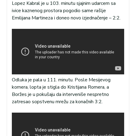
Lopez Kabral je u 103. minutu sjajnim udarcem sa
ivice kaznenog prostora pogodio same rašlje
Emilijana Martineza i doneo novo izjednačenje – 2:2.
Odluka je pala u 111. minutu. Posle Mesijevog
kornera, lopta je stigla do Kristijana Romera, a
Boržes je u pokušaju da interveniše nespretno
zatresao sopstvenu mrežu za konačnih 3:2.