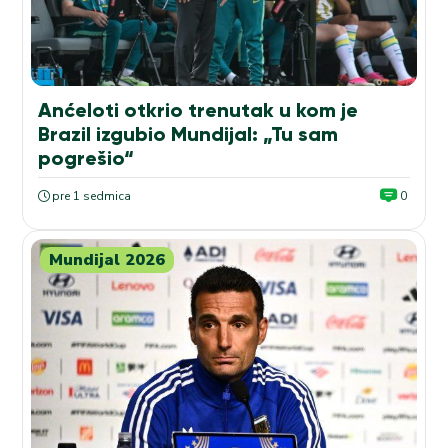
Anćeloti otkrio trenutak u kom je
Brazil izgubio Mundijal: „Tu sam
pogrešio“
pre 1 sedmica
0
Mundijal 2026