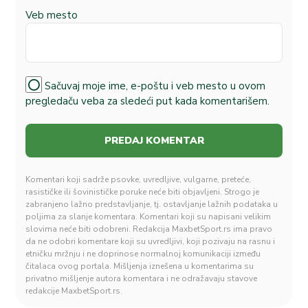
Veb mesto
Sačuvaj moje ime, e-poštu i veb mesto u ovom
pregledaču veba za sledeći put kada komentarišem.
Komentari koji sadrže psovke, uvredljive, vulgarne, preteće,
rasističke ili šovinističke poruke neće biti objavljeni. Strogo je
zabranjeno lažno predstavljanje, tj. ostavljanje lažnih podataka u
poljima za slanje komentara. Komentari koji su napisani velikim
slovima neće biti odobreni. Redakcija MaxbetSport.rs ima pravo
da ne odobri komentare koji su uvredljivi, koji pozivaju na rasnu i
etničku mržnju i ne doprinose normalnoj komunikaciji između
čitalaca ovog portala. Mišljenja iznešena u komentarima su
privatno mišljenje autora komentara i ne odražavaju stavove
redakcije MaxbetSport.rs.