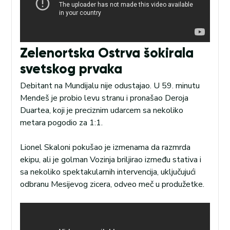
Zelenortska Ostrva šokirala
svetskog prvaka
Debitant na Mundijalu nije odustajao. U 59. minutu
Mendeš je probio levu stranu i pronašao Deroja
Duartea, koji je preciznim udarcem sa nekoliko
metara pogodio za 1:1.
Lionel Skaloni pokušao je izmenama da razmrda
ekipu, ali je golman Vozinja briljirao između stativa i
sa nekoliko spektakularnih intervencija, uključujući
odbranu Mesijevog zicera, odveo meč u produžetke.