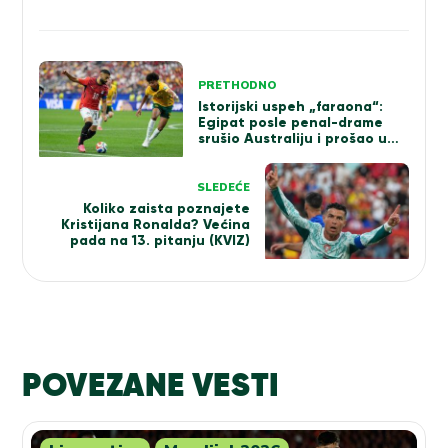
Kretanje
PRETHODNO
članka
Istorijski uspeh „faraona“:
Egipat posle penal-drame
srušio Australiju i prošao u
osminu finala Mundijala!
SLEDEĆE
Koliko zaista poznajete
Kristijana Ronalda? Većina
pada na 13. pitanju (KVIZ)
POVEZANE VESTI