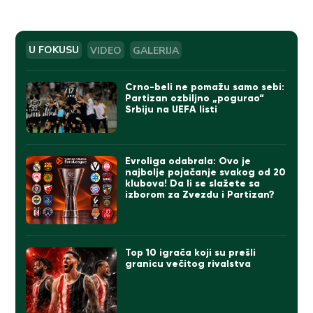
U FOKUSU
VIDEO
GALERIJA
Crno-beli ne pomažu samo sebi:
Partizan ozbiljno „pogurao“
Srbiju na UEFA listi
Evroliga odabrala: Ovo je
najbolje pojačanje svakog od 20
klubova! Da li se slažete sa
izborom za Zvezdu i Partizan?
Top 10 igrača koji su prešli
granicu večitog rivalstva