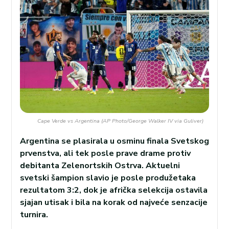
Cape Verde vs Argentina (AP Photo/George Walker IV via Guliver)
Argentina se plasirala u osminu finala Svetskog
prvenstva, ali tek posle prave drame protiv
debitanta Zelenortskih Ostrva. Aktuelni
svetski šampion slavio je posle produžetaka
rezultatom 3:2, dok je afrička selekcija ostavila
sjajan utisak i bila na korak od najveće senzacije
turnira.