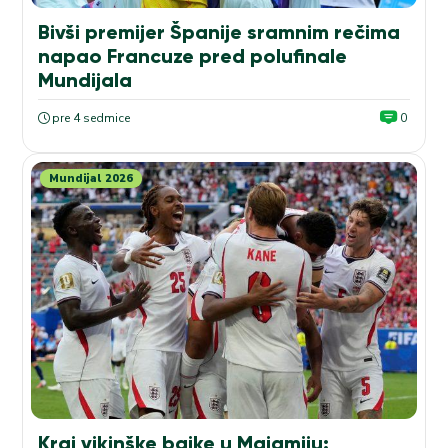
Bivši premijer Španije sramnim rečima
napao Francuze pred polufinale
Mundijala
pre 4 sedmice
0
Mundijal 2026
Kraj vikinške bajke u Majamiju: