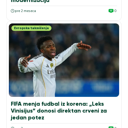
modernizaciju
pre 2 meseca
0
Evropska takmičenja
FIFA menja fudbal iz korena: „Leks
Vinisijus“ donosi direktan crveni za
jedan potez