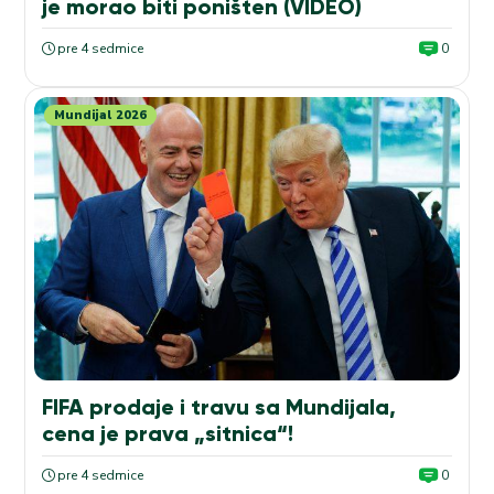
je morao biti poništen (VIDEO)
pre 4 sedmice
0
Mundijal 2026
FIFA prodaje i travu sa Mundijala,
cena je prava „sitnica“!
pre 4 sedmice
0