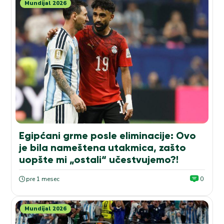
Mundijal 2026
Egipćani grme posle eliminacije: Ovo
je bila nameštena utakmica, zašto
uopšte mi „ostali“ učestvujemo?!
pre 1 mesec
0
Mundijal 2026