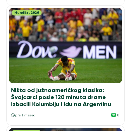
Mundijal 2026
Ništa od južnoameričkog klasika:
Švajcarci posle 120 minuta drame
izbacili Kolumbiju i idu na Argentinu
pre 1 mesec
0