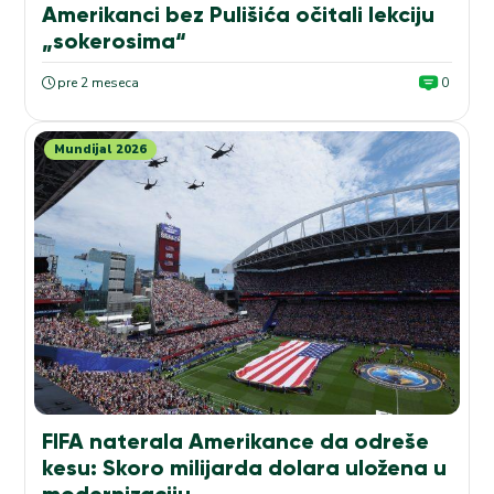
Amerikanci bez Pulišića očitali lekciju
„sokerosima“
pre 2 meseca
0
Mundijal 2026
FIFA naterala Amerikance da odreše
kesu: Skoro milijarda dolara uložena u