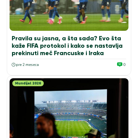
Pravila su jasna, a šta sada? Evo šta
kaže FIFA protokol i kako se nastavlja
prekinuti meč Francuske i Iraka
pre 2 meseca
0
Mundijal 2026