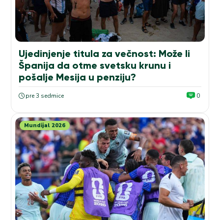
Ujedinjenje titula za večnost: Može li
Španija da otme svetsku krunu i
pošalje Mesija u penziju?
pre 3 sedmice
0
Mundijal 2026