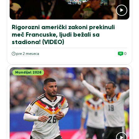
Rigorozni američki zakoni prekinuli
meč Francuske, ljudi bežali sa
stadiona! (VIDEO)
pre 2 meseca
0
Mundijal 2026