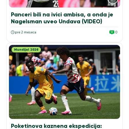
Panceri bili na ivici ambisa, a onda je
Nagelsman uveo Undava (VIDEO)
pre 2 meseca
0
Mundijal 2026
Poketinova kaznena ekspedicija: