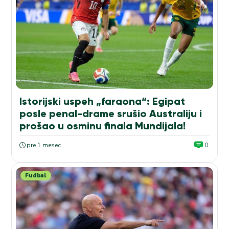
Istorijski uspeh „faraona“: Egipat
posle penal-drame srušio Australiju i
prošao u osminu finala Mundijala!
pre 1 mesec
0
Fudbal