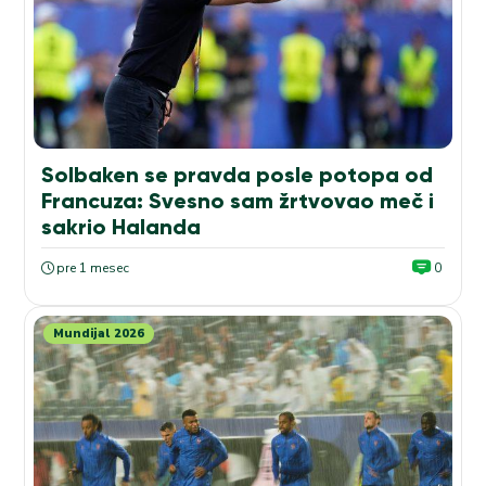
Solbaken se pravda posle potopa od
Francuza: Svesno sam žrtvovao meč i
sakrio Halanda
pre 1 mesec
0
Mundijal 2026