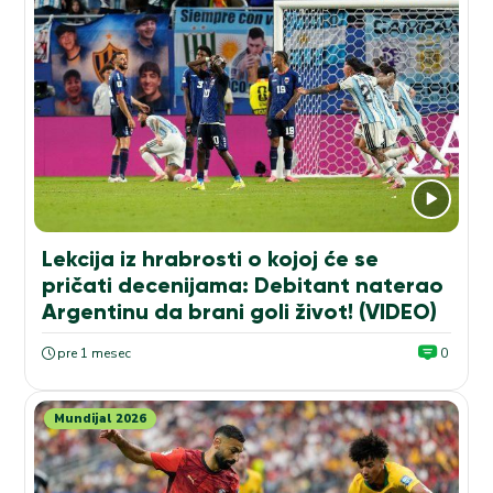
Lekcija iz hrabrosti o kojoj će se
pričati decenijama: Debitant naterao
Argentinu da brani goli život! (VIDEO)
pre 1 mesec
0
Mundijal 2026