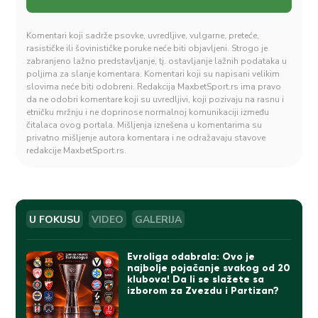
Komentari koji sadrže psovke, uvredljive, vulgarne, preteće,
rasističke ili šovinističke poruke neće biti objavljeni. Strogo je
zabranjeno lažno predstavljanje, tj. ostavljanje lažnih podataka u
poljima za slanje komentara. Komentari koji su napisani velikim
slovima neće biti odobreni. Redakcija MaxbetSport.rs ima pravo
da ne odobri komentare koji su uvredljivi, koji pozivaju na rasnu i
etničku mržnju i ne doprinose normalnoj komunikaciji između
čitalaca ovog portala. Mišljenja iznešena u komentarima su
privatno mišljenje autora komentara i ne odražavaju stavove
redakcije MaxbetSport.rs.
U FOKUSU
VIDEO
GALERIJA
Evroliga odabrala: Ovo je
najbolje pojačanje svakog od 20
klubova! Da li se slažete sa
izborom za Zvezdu i Partizan?