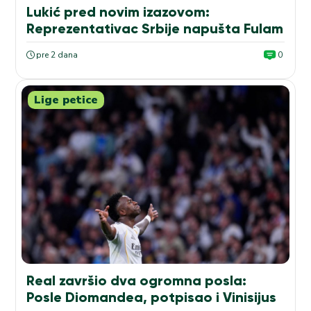
Lukić pred novim izazovom:
Reprezentativac Srbije napušta Fulam
pre 2 dana
0
Lige petice
Real završio dva ogromna posla:
Posle Diomandea, potpisao i Vinisijus