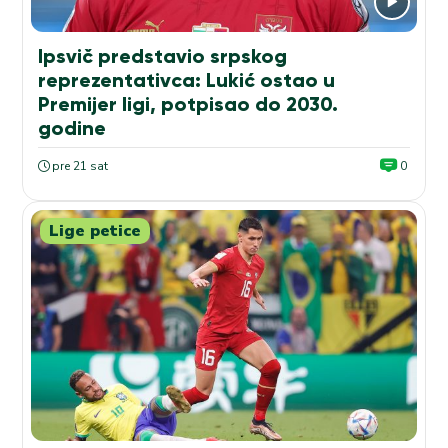
Ipsvič predstavio srpskog
reprezentativca: Lukić ostao u
Premijer ligi, potpisao do 2030.
godine
pre 21 sat
0
Lige petice