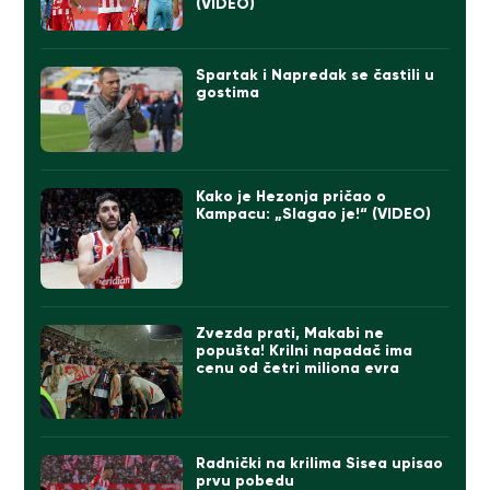
(VIDEO)
Spartak i Napredak se častili u
gostima
Kako je Hezonja pričao o
Kampacu: „Slagao je!“ (VIDEO)
Zvezda prati, Makabi ne
popušta! Krilni napadač ima
cenu od četri miliona evra
Radnički na krilima Sisea upisao
prvu pobedu