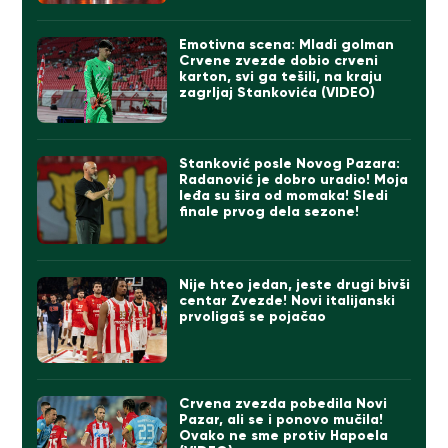
Emotivna scena: Mladi golman
Crvene zvezde dobio crveni
karton, svi ga tešili, na kraju
zagrljaj Stankovića (VIDEO)
Stanković posle Novog Pazara:
Radanović je dobro uradio! Moja
leđa su šira od momaka! Sledi
finale prvog dela sezone!
Nije hteo jedan, jeste drugi bivši
centar Zvezde! Novi italijanski
prvoligaš se pojačao
Crvena zvezda pobedila Novi
Pazar, ali se i ponovo mučila!
Ovako ne sme protiv Hapoela