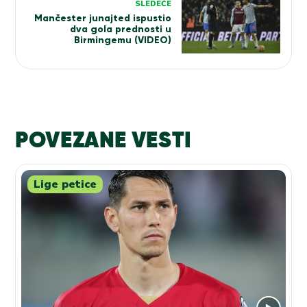
SLEDEĆE
Mančester junajted ispustio
dva gola prednosti u
Birmingemu (VIDEO)
POVEZANE VESTI
Lige petice