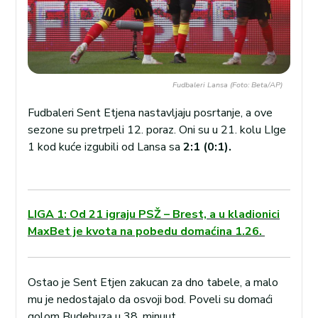
Fudbaleri Lansa (Foto: Beta/AP)
Fudbaleri Sent Etjena nastavljaju posrtanje, a ove
sezone su pretrpeli 12. poraz. Oni su u 21. kolu LIge
1 kod kuće izgubili od Lansa sa
2:1 (0:1).
LIGA 1: Od 21 igraju PSŽ – Brest, a u kladionici
MaxBet je kvota na pobedu domaćina 1.26.
Ostao je Sent Etjen zakucan za dno tabele, a malo
mu je nedostajalo da osvoji bod. Poveli su domaći
golom Budebuza u 38. minuut.