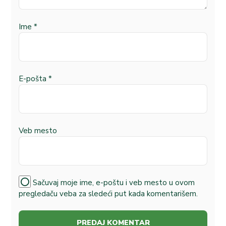
Ime
*
E-pošta
*
Veb mesto
Sačuvaj moje ime, e-poštu i veb mesto u ovom
pregledaču veba za sledeći put kada komentarišem.