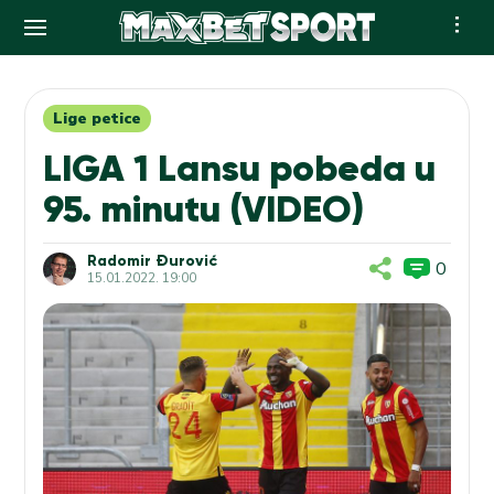
Skip
to
content
Lige petice
LIGA 1 Lansu pobeda u
95. minutu (VIDEO)
Radomir Đurović
0
15.01.2022. 19:00