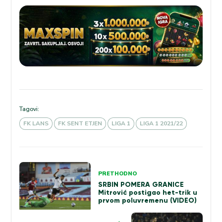
Tagovi:
FK LANS
FK SENT ETJEN
LIGA 1
LIGA 1 2021/22
Kretanje
PRETHODNO
članka
SRBIN POMERA GRANICE
Mitrović postigao het-trik u
prvom poluvremenu (VIDEO)