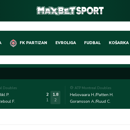
A
FK PARTIZAN
EVROLIGA
FUDBAL
KOŠARKA
DOMAĆI FUDBAL
EVROLIGA
LIGE PETICE
ABA LIGA
EVROPSKA TAKMIČEN
NBA LIGA
al Doubles
ATP Montreal Doubles
OSTALE LIGE
REPREZEN
2
1.8
ikl P.
Heliovaara H./Patten H.
1
2
eboul F.
Goransson A./Ruud C.
REPREZENTATIVNI FU
OSTALE L