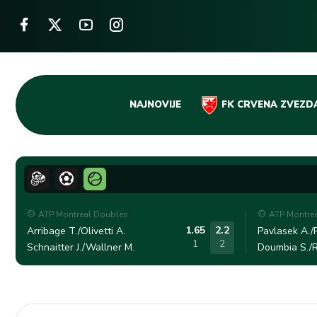
Skip
NAJNOVIJE
FK CRVENA ZVEZD
to
content
ATP Montreal Doubles
ATP Montre
1.65
2.2
Arribage T./Olivetti A.
Pavlasek A./R
1
2
Schnaitter J./Wallner M.
Doumbia S./R