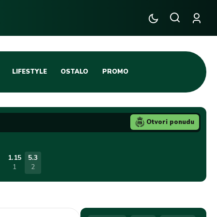
LIFESTYLE
OSTALO
PROMO
TENIS
TIFO SCENA
Otvori ponudu
JA
FUTSAL
TATIVNA KOŠARKA
KROZ OBRUČ!
1.15
5.3
1
2
DBAL
IGE
BLOG
INTERVJU NA MAX