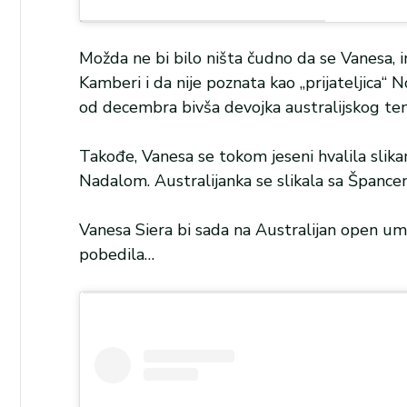
Možda ne bi bilo ništa čudno da se Vanesa, ina
Kamberi i da nije poznata kao „prijateljica“ 
od decembra bivša devojka australijskog teni
Takođe, Vanesa se tokom jeseni hvalila slik
Nadalom. Australijanka se slikala sa Špance
Vanesa Siera bi sada na Australijan open ume
pobedila…