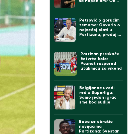
sa Hapoelom? Od
formacije do igrača,
sve je u igri…
Petrović o gorućim
temama: Govorio o
najvećoj plati u
Partizanu, prodaji
igrača ako dođe
Čumić i levom beku
Partizan preskače
četvrto kolo:
Poznat raspored
utakmica za vikend
Belgijanac uvodi
red u Superligu:
Samo jedan igrač
sme kod sudije
Baba se obratio
navijačima
Partizana: Svestan