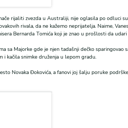
če rijaliti zvezda u Australiji, nije oglasila po odluci s
Novakovih rivala, da ne kažemo neprijatelja. Naime, Vanes
sera Bernarda Tomića koji je znao u prošlosti da udari 
ama sa Majorke gde je njen tadašnji dečko sparingovao 
m i kačila snimke druženja u lepom gradu.
sto Novaka Đokovića, a fanovi joj šalju poruke podrške 