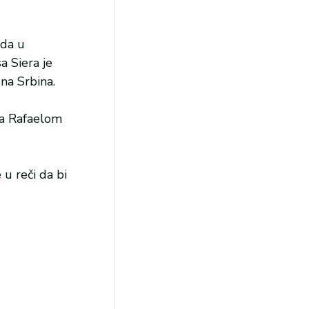
uda u
a Siera je
na Srbina.
sa Rafaelom
u reči da bi