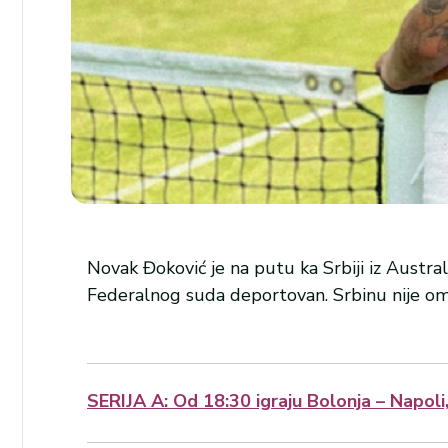
Novak Đoković je na putu ka Srbiji iz Austr
Federalnog suda deportovan. Srbinu nije omo
SERIJA A: Od 18:30 igraju Bolonja – Napoli