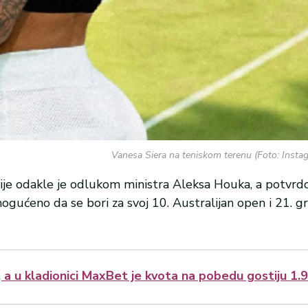
Vanesa Siera na teniskom terenu (Foto: Insta
alije odakle je odlukom ministra Aleksa Houka, a potvr
gućeno da se bori za svoj 10. Australijan open i 21. g
, a u kladionici MaxBet je kvota na pobedu gostiju 1.