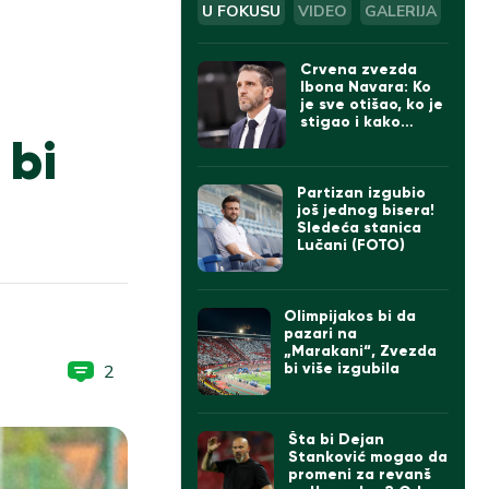
U FOKUSU
VIDEO
GALERIJA
Crvena zvezda
Ibona Navara: Ko
je sve otišao, ko je
stigao i kako
 bi
izgleda tim
Partizan izgubio
još jednog bisera!
Sledeća stanica
Lučani (FOTO)
Olimpijakos bi da
pazari na
„Marakani“, Zvezda
bi više izgubila
2
Šta bi Dejan
Stanković mogao da
promeni za revanš