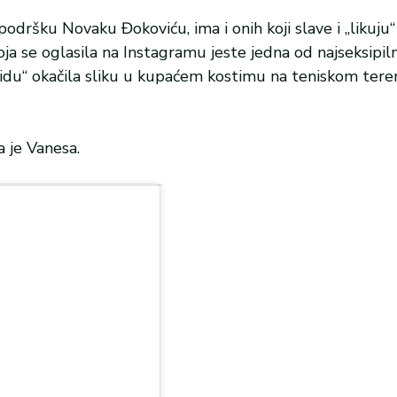
podršku Novaku Đokoviću, ima i onih koji slave i „likuju
a se oglasila na Instagramu jeste jedna od najseksipiln
„zidu“ okačila sliku u kupaćem kostimu na teniskom tere
a je Vanesa.