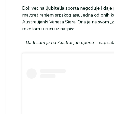
Dok većina ljubitelja sporta negoduje i daje 
maltretiranjem srpskog asa. Jedna od onih koj
Australijanki Vanesa Siera. Ona je na svom 
reketom u ruci uz natpis:
–
Da li sam ja na Australijan openu
– napisal