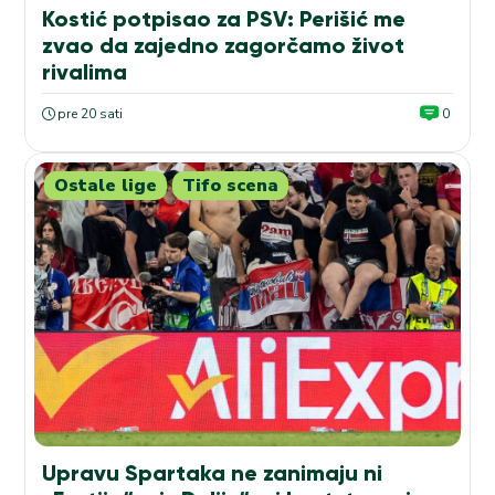
Kostić potpisao za PSV: Perišić me
zvao da zajedno zagorčamo život
rivalima
pre 20 sati
0
Ostale lige
Tifo scena
Upravu Spartaka ne zanimaju ni