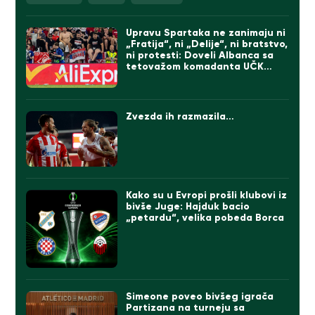
Upravu Spartaka ne zanimaju ni
„Fratija“, ni „Delije“, ni bratstvo,
ni protesti: Doveli Albanca sa
tetovažom komadanta UČK
(FOTO)
Zvezda ih razmazila…
Kako su u Evropi prošli klubovi iz
bivše Juge: Hajduk bacio
„petardu“, velika pobeda Borca
Simeone poveo bivšeg igrača
Partizana na turneju sa