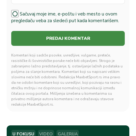
Sačuvaj moje ime, e-poštu i veb mesto u ovom
pregledaču veba za sledeći put kada komentarišem.
Komentari koji sadrže psovke, uvredljive, vulgarne, preteće,
rasističke ili šovinističke poruke neće biti objavljeni. Strogo je
zabranjeno lažno predstavljanje, tj. ostavljanje lažnih podataka u
poljima za slanje komentara. Komentari koji su napisani velikim
slovima neće biti odobreni. Redakcija MaxbetSport.rs ima pravo
da ne odobri komentare koji su uvredljivi, koji pozivaju na rasnu i
etničku mržnju i ne doprinose normalnoj komunikaciji između
čitalaca ovog portala. Mišljenja iznešena u komentarima su
privatno mišljenje autora komentara i ne odražavaju stavove
redakcije MaxbetSport.rs.
U FOKUSU
VIDEO
GALERIJA