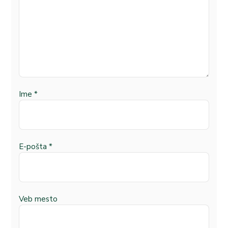
Ime
*
E-pošta
*
Veb mesto