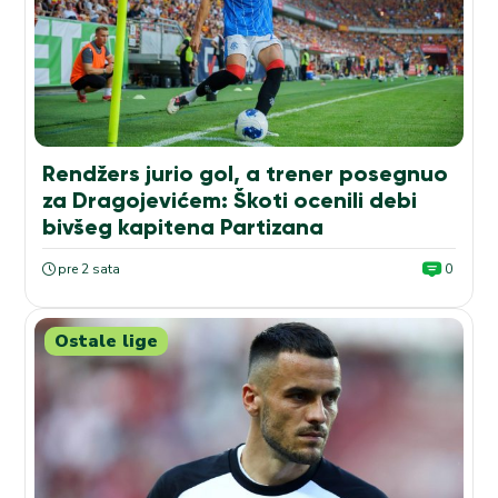
Rendžers jurio gol, a trener posegnuo
za Dragojevićem: Škoti ocenili debi
bivšeg kapitena Partizana
pre 2 sata
0
Ostale lige