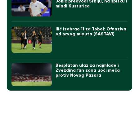
Jokić predvodi Srbiju, na spisku i
mladi Kusturica
Ilić izabrao 11 za Tobol: Ofnaziva
od prvog minuta (SASTAVI)
Besplatan ulaz za najmlađe i
Zvezdina fan zona uoči meča
protiv Novog Pazara