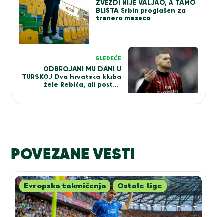
ZVEZDI NIJE VALJAO, A TAMO
BLISTA Srbin proglašen za
trenera meseca
SLEDEĆE
ODBROJANI MU DANI U
TURSKOJ Dva hrvatska kluba
žele Rebića, ali postoji
problem
POVEZANE VESTI
Evropska takmičenja
Ostale lige