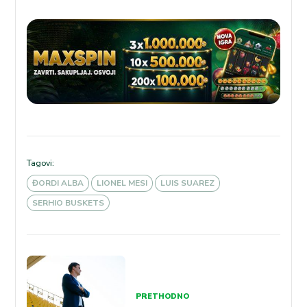
Tagovi:
ĐORDI ALBA
LIONEL MESI
LUIS SUAREZ
SERHIO BUSKETS
Kretanje
članka
PRETHODNO