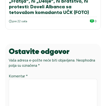
„Fratija“, ni „Delije“, ni bratstvo, ni
protesti: Doveli Albanca sa
tetovažom komadanta UČK (FOTO)
pre 22 sata
0
Ostavite odgovor
Vaša adresa e-pošte neće biti objavljena.
Neophodna
polja su označena
*
Komentar
*