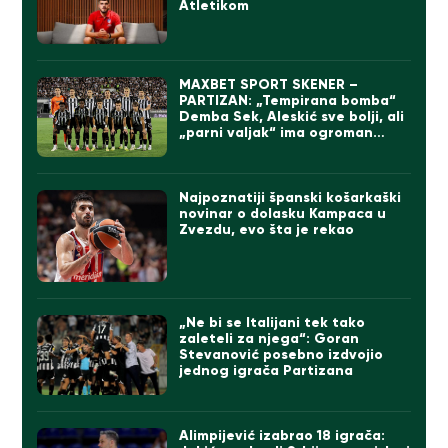
Atletikom
MAXBET SPORT SKENER –
PARTIZAN: „Tempirana bomba“
Demba Sek, Aleskić sve bolji, ali
„parni valjak“ ima ogroman
problem
Najpoznatiji španski košarkaški
novinar o dolasku Kampaca u
Zvezdu, evo šta je rekao
„Ne bi se Italijani tek tako
zaleteli za njega“: Goran
Stevanović posebno izdvojio
jednog igrača Partizana
Alimpijević izabrao 18 igrača: