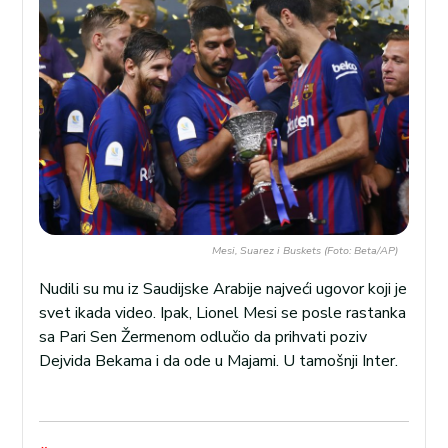
Mesi, Suarez i Buskets (Foto: Beta/AP)
Nudili su mu iz Saudijske Arabije najveći ugovor koji je
svet ikada video. Ipak, Lionel Mesi se posle rastanka
sa Pari Sen Žermenom odlučio da prihvati poziv
Dejvida Bekama i da ode u Majami. U tamošnji Inter.