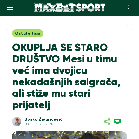
Skip
to
content
Ostale lige
OKUPLJA SE STARO
DRUŠTVO Mesi u timu
već ima dvojicu
nekadašnjih saigrača,
ali stiže mu stari
prijatelj
Boško Živančević
0
03.11.2023. 21:01