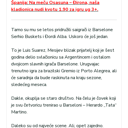
Španija: Na meču Osasuna – Đirona, naša
kladionica nudi kvotu 1.90 za igru ug 3+.
Tamo su mu se letos pridružili saigrači iz Barselone
Serhio Buskets i Đordi Alba. Uskoro će još jedan.
To je Luis Suarez, Mesijev blizak prijatelj koji je šest
godina delio svlačionicu sa Argentincem i ostalom
dvojicom slavnih igrača Barselone. Urugvajac
trenutno igra za brazilski Gremio iz Porto Alegrea, ali
će saradnja da bude raskinuta na kraju sezone,
sledećeg meseca.
Dakle, okuplja se staro društvo. Na čelu je čovek koji
je svu četvoricu trenirao u Barseloni – Herardo „Tata“
Martino.
Daleko su od najveće scene. Ali, opet zajedno.