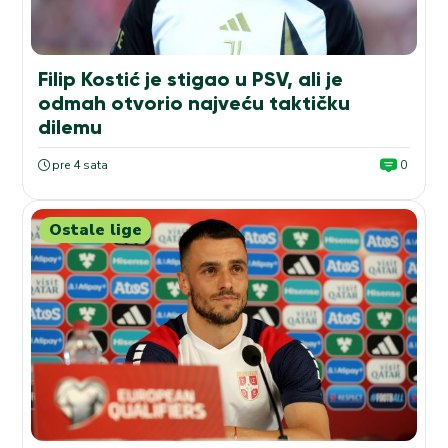
Filip Kostić je stigao u PSV, ali je
odmah otvorio najveću taktičku
dilemu
pre 4 sata
0
Ostale lige