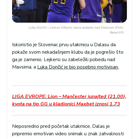
Luka Dončić i Lebron Džejms slave pobedu nad Dalasom (Foto:
Beta/AP)
Iskoristio je Slovenac prvu utakmicu u Dalasu da
pokaže svom nekadašnjem klubu da je pogrešio što
ga je zamenio. Lejkersi su zabeležili pobedu nad
Mavsima, a
Luka Dončić je bio posebno motivisan.
LIGA EVROPE: Lion – Mančester junajted (21.00),
kvota na tip GG u kladionici Maxbet iznosi 1.73
Neposredno pred početak utakmice, Dalas je
pripremio emotivan video snimak u znak zahvalnosti