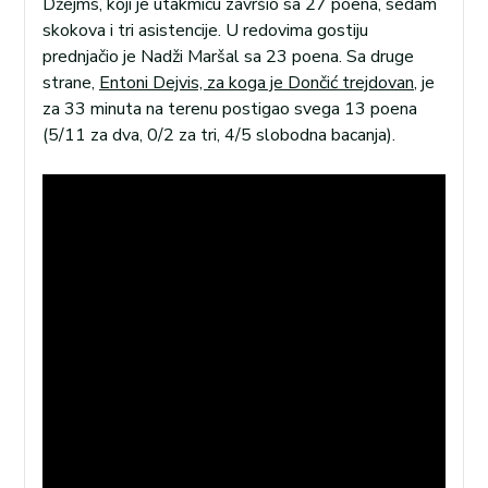
Džejms, koji je utakmicu završio sa 27 poena, sedam
skokova i tri asistencije. U redovima gostiju
prednjačio je Nadži Maršal sa 23 poena. Sa druge
strane,
Entoni Dejvis, za koga je Dončić trejdovan
, je
za 33 minuta na terenu postigao svega 13 poena
(5/11 za dva, 0/2 za tri, 4/5 slobodna bacanja).