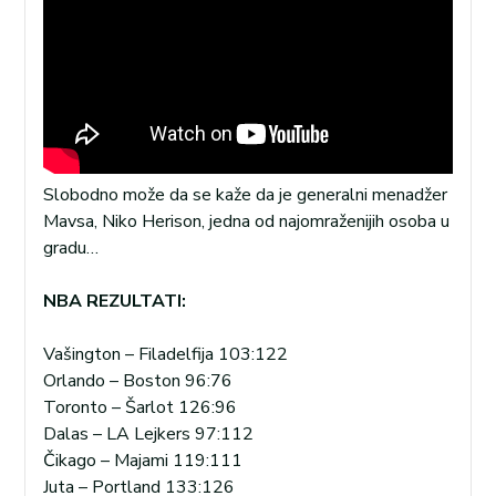
Slobodno može da se kaže da je generalni menadžer
Mavsa, Niko Herison, jedna od najomraženijih osoba u
gradu…
NBA REZULTATI:
Vašington – Filadelfija 103:122
Orlando – Boston 96:76
Toronto – Šarlot 126:96
Dalas – LA Lejkers 97:112
Čikago – Majami 119:111
Juta – Portland 133:126