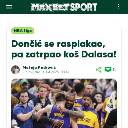
Skip
to
content
NBA liga
Dončić se rasplakao,
pa zatrpao koš Dalasa!
Mateja Petković
0
Objavljeno
10.04.2025. 08:42