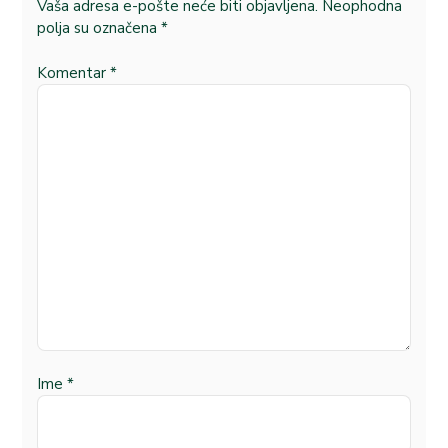
Vaša adresa e-pošte neće biti objavljena.
Neophodna
polja su označena
*
Komentar
*
Ime
*