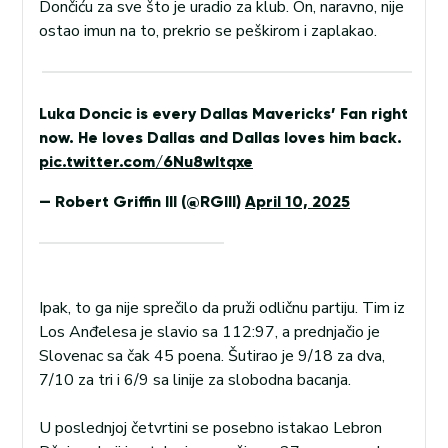
Dončiću za sve što je uradio za klub. On, naravno, nije
ostao imun na to, prekrio se peškirom i zaplakao.
Luka Doncic is every Dallas Mavericks’ Fan right
now. He loves Dallas and Dallas loves him back.
pic.twitter.com/6Nu8wItqxe
— Robert Griffin III (@RGIII)
April 10, 2025
Ipak, to ga nije sprečilo da pruži odličnu partiju. Tim iz
Los Anđelesa je slavio sa 112:97, a prednjačio je
Slovenac sa čak 45 poena. Šutirao je 9/18 za dva,
7/10 za tri i 6/9 sa linije za slobodna bacanja.
U poslednjoj četvrtini se posebno istakao Lebron