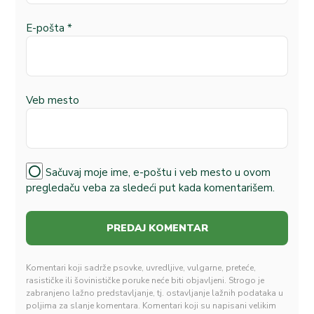
E-pošta
*
Veb mesto
Sačuvaj moje ime, e-poštu i veb mesto u ovom
pregledaču veba za sledeći put kada komentarišem.
Komentari koji sadrže psovke, uvredljive, vulgarne, preteće,
rasističke ili šovinističke poruke neće biti objavljeni. Strogo je
zabranjeno lažno predstavljanje, tj. ostavljanje lažnih podataka u
poljima za slanje komentara. Komentari koji su napisani velikim