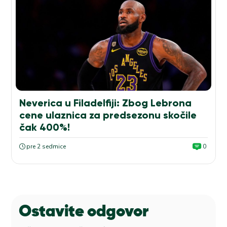
Neverica u Filadelfiji: Zbog Lebrona
cene ulaznica za predsezonu skočile
čak 400%!
pre 2 sedmice
0
Ostavite odgovor