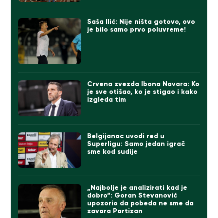
Saša Ilić: Nije ništa gotovo, ovo
je bilo samo prvo poluvreme!
Crvena zvezda Ibona Navara: Ko
je sve otišao, ko je stigao i kako
izgleda tim
Belgijanac uvodi red u
Superligu: Samo jedan igrač
sme kod sudije
„Najbolje je analizirati kad je
dobro“: Goran Stevanović
upozorio da pobeda ne sme da
zavara Partizan