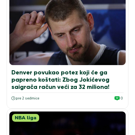
Denver povukao potez koji će ga
papreno koštati: Zbog Jokićevog
saigrača račun veći za 32 miliona!
pre 2 sedmice
0
NBA liga