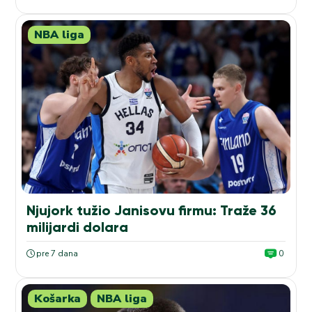
NBA liga
Njujork tužio Janisovu firmu: Traže 36
milijardi dolara
pre 7 dana
0
Košarka
NBA liga