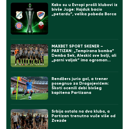
Kako su u Evropi prošli klubovi iz
bivše Juge: Hajduk bacio
„petardu“, velika pobeda Borca
MAXBET SPORT SKENER –
PARTIZAN: „Tempirana bomba“
Demba Sek, Aleskić sve bolji, ali
„parni valjak“ ima ogroman
problem
Rendžers jurio gol, a trener
posegnuo za Dragojevićem:
Škoti ocenili debi bivšeg
kapitena Partizana
Srbija ostala na dva kluba, a
Partizan trenutno vuče više od
Zvezde