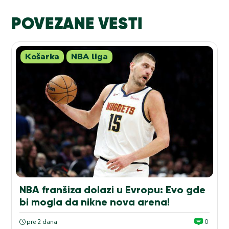
POVEZANE VESTI
Košarka
NBA liga
NBA franšiza dolazi u Evropu: Evo gde
bi mogla da nikne nova arena!
pre 2 dana
0