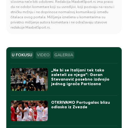
slovima neće biti odobreni. Redakcija MaxbetSport.rs ima pravo
da ne odobri komentare koji su uvredljivi, koji pozivaju na rasnu i
etničku mržnju i ne doprinose normalnoj komunikaciji između
čitalaca ovog portala. Mišljenja iznešena u komentarima su
privatno mišljenje autora komentara i ne odražavaju stavove
redakcije MaxbetSport.rs.
U FOKUSU
VIDEO
GALERIJA
„Ne bi se Italijani tek tako
zaleteli za njega“: Goran
Stevanović posebno izdvojio
jednog igrača Partizana
OTKRIVAMO Portugalac blizu
odlaska iz Zvezde