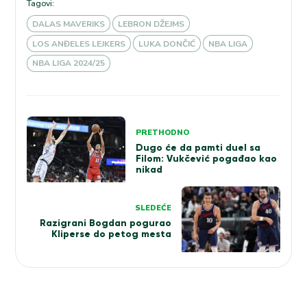
Tagovi:
DALAS MAVERIKS
LEBRON DŽEJMS
LOS ANĐELES LEJKERS
LUKA DONČIĆ
NBA LIGA
NBA LIGA 2024/25
Kretanje
PRETHODNO
članka
Dugo će da pamti duel sa
Filom: Vukčević pogađao kao
nikad
SLEDEĆE
Razigrani Bogdan pogurao
Kliperse do petog mesta