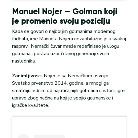
Manuel Nojer – Golman koji
je promenio svoju poziciju
Kada se govori o najboljim golmanima modernog
fudbala, ime Manuela Nojera nezaobilazno je u svakoj
raspravi. Nemački čuvar mreže redefinisao je ulogu
golmana i postao uzor čitavoj generaciji svojih
naslednika.
Zanimljivost:
Nojer je sa Nemačkom osvojio
Svetsko prvenstvo 2014. godine, a mnogi ga
smatraju jednim od najuticajnijih golmana u istoriji igre
upravo zbog načina na koji je spojio golmanske i
igračke kvalitete.