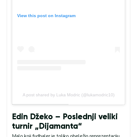
View this post on Instagram
A post shared by Luka Modric (@lukamodric10)
Edin Džeko – Poslednji veliki
turnir „Dijamanta“
Malo koji fudbaler je toliko obeležio reprezentaciju