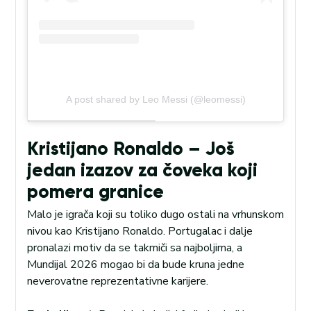
A post shared by Leo Messi (@leomessi)
Kristijano Ronaldo – Još
jedan izazov za čoveka koji
pomera granice
Malo je igrača koji su toliko dugo ostali na vrhunskom
nivou kao Kristijano Ronaldo. Portugalac i dalje
pronalazi motiv da se takmiči sa najboljima, a
Mundijal 2026 mogao bi da bude kruna jedne
neverovatne reprezentativne karijere.