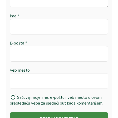
Ime
*
E-pošta
*
Veb mesto
Sačuvaj moje ime, e-poštu i veb mesto u ovom
pregledaču veba za sledeći put kada komentarišem.