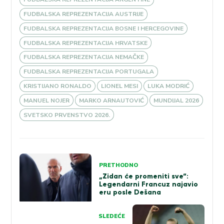
FUDBALSKA REPREZENTACIJA AUSTRIJE
FUDBALSKA REPREZENTACIJA BOSNE I HERCEGOVINE
FUDBALSKA REPREZENTACIJA HRVATSKE
FUDBALSKA REPREZENTACIJA NEMAČKE
FUDBALSKA REPREZENTACIJA PORTUGALA
KRISTIJANO RONALDO
LIONEL MESI
LUKA MODRIĆ
MANUEL NOJER
MARKO ARNAUTOVIĆ
MUNDIJAL 2026
SVETSKO PRVENSTVO 2026.
Kretanje
PRETHODNO
članka
„Zidan će promeniti sve“:
Legendarni Francuz najavio
eru posle Dešana
SLEDEĆE