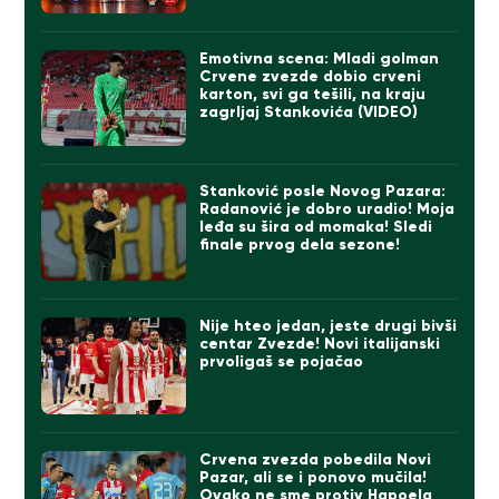
Emotivna scena: Mladi golman
Crvene zvezde dobio crveni
karton, svi ga tešili, na kraju
zagrljaj Stankovića (VIDEO)
Stanković posle Novog Pazara:
Radanović je dobro uradio! Moja
leđa su šira od momaka! Sledi
finale prvog dela sezone!
Nije hteo jedan, jeste drugi bivši
centar Zvezde! Novi italijanski
prvoligaš se pojačao
Crvena zvezda pobedila Novi
Pazar, ali se i ponovo mučila!
Ovako ne sme protiv Hapoela