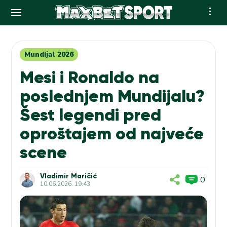
Skip
to
content
Mundijal 2026
Mesi i Ronaldo na
poslednjem Mundijalu?
Šest legendi pred
oproštajem od najveće
scene
Vladimir Maričić
0
10.06.2026. 19:43