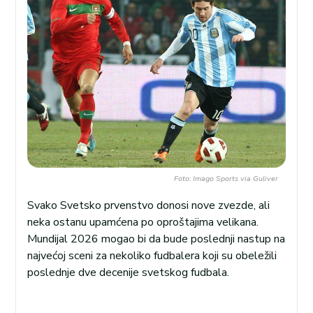
Foto: Imago Sports via Guliver
Svako Svetsko prvenstvo donosi nove zvezde, ali
neka ostanu upamćena po oproštajima velikana.
Mundijal 2026 mogao bi da bude poslednji nastup na
najvećoj sceni za nekoliko fudbalera koji su obeležili
poslednje dve decenije svetskog fudbala.