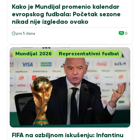
Kako je Mundijal promenio kalendar
evropskog fudbala: Početak sezone
nikad nije izgledao ovako
pre 5 dana
0
Mundijal 2026
Reprezentativni fudbal
FIFA na ozbiljnom iskušenju: Infantinu