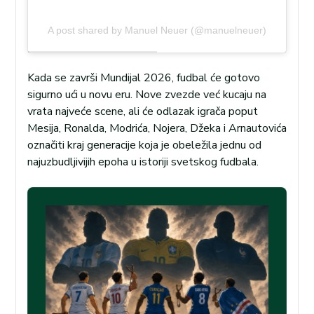
A post shared by Manuel Neuer (@manuelneuer)
Kada se završi Mundijal 2026, fudbal će gotovo
sigurno ući u novu eru. Nove zvezde već kucaju na
vrata najveće scene, ali će odlazak igrača poput
Mesija, Ronalda, Modrića, Nojera, Džeka i Arnautovića
označiti kraj generacije koja je obeležila jednu od
najuzbudljivijih epoha u istoriji svetskog fudbala.