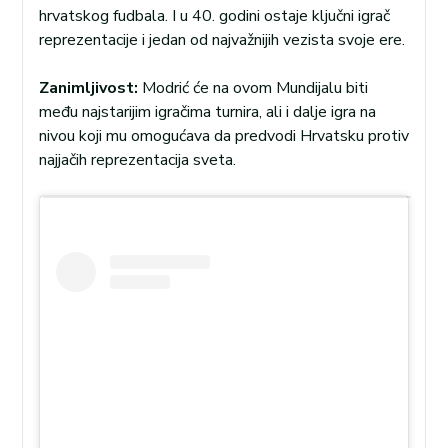
hrvatskog fudbala. I u 40. godini ostaje ključni igrač
reprezentacije i jedan od najvažnijih vezista svoje ere.
Zanimljivost:
Modrić će na ovom Mundijalu biti
među najstarijim igračima turnira, ali i dalje igra na
nivou koji mu omogućava da predvodi Hrvatsku protiv
najjačih reprezentacija sveta.