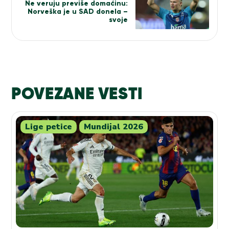
Ne veruju previše domaćinu:
Norveška je u SAD donela –
svoje
POVEZANE VESTI
Lige petice
Mundijal 2026