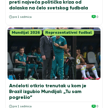
preti najveća politička kriza od
dolaska na čelo svetskog fudbala
pre 1 sedmica
0
Mundijal 2026
Reprezentativni fudbal
Anćeloti otkrio trenutak u kom je
Brazil izgubio Mundijal: „Tu sam
pogrešio“
pre 1 sedmica
0