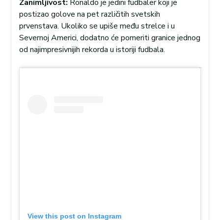
Zanimljivost:
Ronaldo je jedini fudbaler koji je
postizao golove na pet različitih svetskih
prvenstava. Ukoliko se upiše među strelce i u
Severnoj Americi, dodatno će pomeriti granice jednog
od najimpresivnijih rekorda u istoriji fudbala.
View this post on Instagram