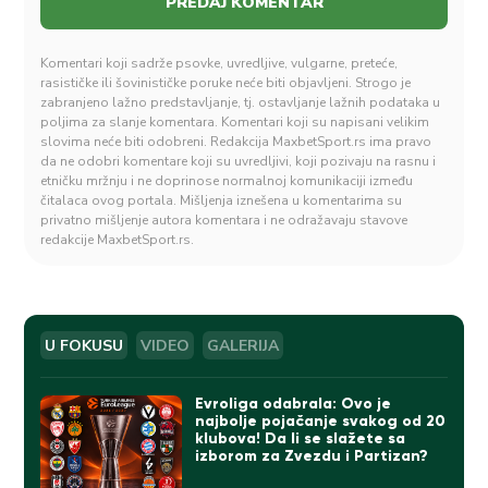
Komentari koji sadrže psovke, uvredljive, vulgarne, preteće,
rasističke ili šovinističke poruke neće biti objavljeni. Strogo je
zabranjeno lažno predstavljanje, tj. ostavljanje lažnih podataka u
poljima za slanje komentara. Komentari koji su napisani velikim
slovima neće biti odobreni. Redakcija MaxbetSport.rs ima pravo
da ne odobri komentare koji su uvredljivi, koji pozivaju na rasnu i
etničku mržnju i ne doprinose normalnoj komunikaciji između
čitalaca ovog portala. Mišljenja iznešena u komentarima su
privatno mišljenje autora komentara i ne odražavaju stavove
redakcije MaxbetSport.rs.
U FOKUSU
VIDEO
GALERIJA
Evroliga odabrala: Ovo je
najbolje pojačanje svakog od 20
klubova! Da li se slažete sa
izborom za Zvezdu i Partizan?