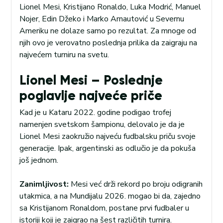
Lionel Mesi, Kristijano Ronaldo, Luka Modrić, Manuel
Nojer, Edin Džeko i Marko Arnautović u Severnu
Ameriku ne dolaze samo po rezultat. Za mnoge od
njih ovo je verovatno poslednja prilika da zaigraju na
najvećem turniru na svetu.
Lionel Mesi – Poslednje
poglavlje najveće priče
Kad je u Kataru 2022. godine podigao trofej
namenjen svetskom šampionu, delovalo je da je
Lionel Mesi zaokružio najveću fudbalsku priču svoje
generacije. Ipak, argentinski as odlučio je da pokuša
još jednom.
Zanimljivost:
Mesi već drži rekord po broju odigranih
utakmica, a na Mundijalu 2026. mogao bi da, zajedno
sa Kristijanom Ronaldom, postane prvi fudbaler u
istoriji koji je zaigrao na šest različitih turnira.