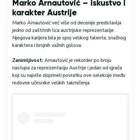
Marko Arnautović – Iskustvo i
karakter Austrije
Marko Arnautović već više od decenije predstavlja
jedno od zaštitnih lica austrijske reprezentacije.
Njegova karijera bila je spoj velikog talenta, snažnog
karaktera i brojnih važnih golova.
Zanimljivost:
Arnautović je rekorder po broju
nastupa za reprezentaciju Austrije i jedan od igrača
koji su najviše doprineli povratku ove selekcije među
redovne učesnike velikih takmičenja.