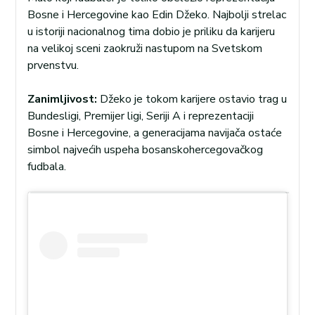
Bosne i Hercegovine kao Edin Džeko. Najbolji strelac
u istoriji nacionalnog tima dobio je priliku da karijeru
na velikoj sceni zaokruži nastupom na Svetskom
prvenstvu.
Zanimljivost:
Džeko je tokom karijere ostavio trag u
Bundesligi, Premijer ligi, Seriji A i reprezentaciji
Bosne i Hercegovine, a generacijama navijača ostaće
simbol najvećih uspeha bosanskohercegovačkog
fudbala.