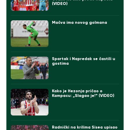
(VIDEO)
Mačva ima novog golmana
Spartak i Napredak se častili u
gostima
Kako je Hezonja pričao o
Kampacu: „Slagao je!“ (VIDEO)
Radnički na krilima Sisea upisao