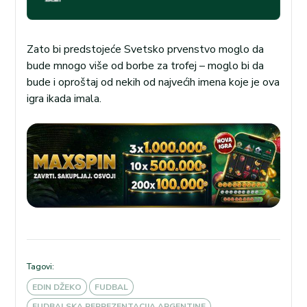
Zato bi predstojeće Svetsko prvenstvo moglo da
bude mnogo više od borbe za trofej – moglo bi da
bude i oproštaj od nekih od najvećih imena koje je ova
igra ikada imala.
Tagovi:
EDIN DŽEKO
FUDBAL
FUDBALSKA REPREZENTACIJA ARGENTINE