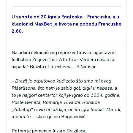
U subotu od 20 igraju Engleska – Francuska, a u
kladionici MaxBet je kvota na pobedu Francuske
2.60.
Na udaru nekadašnjeg reprezentativca Jugoslavije i
fudbalera Željezničara, Atletika i Verdera našao se
napadač Brazila i Totenhema – Rišarlison.
–
Brazil je otputovao kući zato što smo mi ovog
Rišarlisona, što nam je zabio gol, digli u nebesa, a
to je najgori centarfor koji je igrao od 1994. godine.
Posle Beneta, Romarija, Rivalda, Ronalda,
„Zubatog“ i svih tih aždaja, on im igra fudbal. Ma, idi,
molim te
– iskren je bio Bogdanović.
Potom je pomenuo frizure Brazilaca.