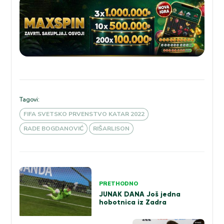
Tagovi:
FIFA SVETSKO PRVENSTVO KATAR 2022
RADE BOGDANOVIĆ
RIŠARLISON
Kretanje
PRETHODNO
članka
JUNAK DANA Još jedna
hobotnica iz Zadra