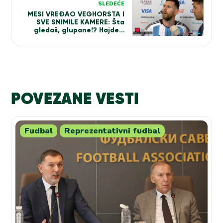
SLEDEĆE
MESI VREĐAO VEGHORSTA I
SVE SNIMILE KAMERE: Šta
gledaš, glupane!? Hajde…
Novinari smirivali Argentinca
(VIDEO)
POVEZANE VESTI
Fudbal
Reprezentativni fudbal