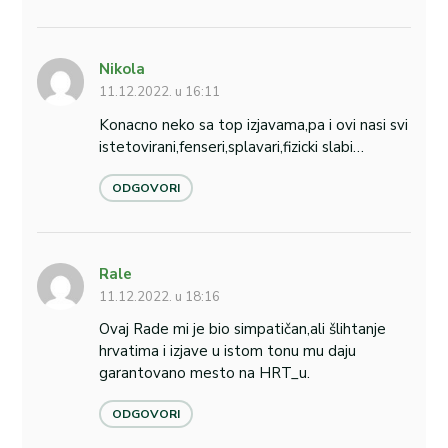
Nikola
11.12.2022. u 16:11
Konacno neko sa top izjavama,pa i ovi nasi svi
istetovirani,fenseri,splavari,fizicki slabi…
ODGOVORI
Rale
11.12.2022. u 18:16
Ovaj Rade mi je bio simpatičan,ali šlihtanje
hrvatima i izjave u istom tonu mu daju
garantovano mesto na HRT_u.
ODGOVORI