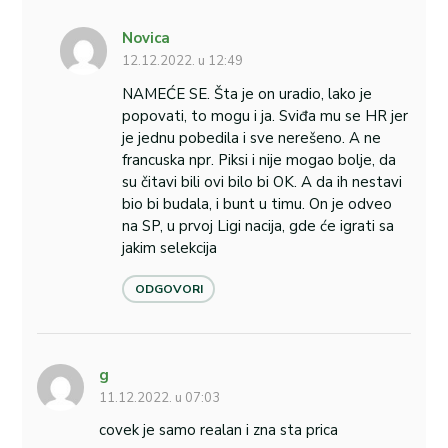
Novica
12.12.2022. u 12:49
NAMEĆE SE. Šta je on uradio, lako je
popovati, to mogu i ja. Sviđa mu se HR jer
je jednu pobedila i sve nerešeno. A ne
francuska npr. Piksi i nije mogao bolje, da
su čitavi bili ovi bilo bi OK. A da ih nestavi
bio bi budala, i bunt u timu. On je odveo
na SP, u prvoj Ligi nacija, gde će igrati sa
jakim selekcija
ODGOVORI
g
11.12.2022. u 07:03
covek je samo realan i zna sta prica