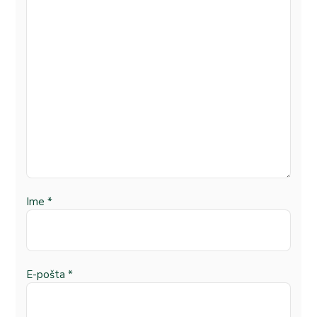
Ime
*
E-pošta
*