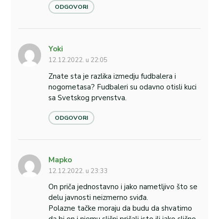
ODGOVORI
Yoki
12.12.2022. u 22:05
Znate sta je razlika izmedju fudbalera i
nogometasa? Fudbaleri su odavno otisli kuci
sa Svetskog prvenstva.
ODGOVORI
Mapko
12.12.2022. u 23:33
On priča jednostavno i jako nametljivo što se
delu javnosti neizmerno sviđa.
Polazne tačke moraju da budu da shvatimo
da bi on i njemu slični pričali isto ili jako slično