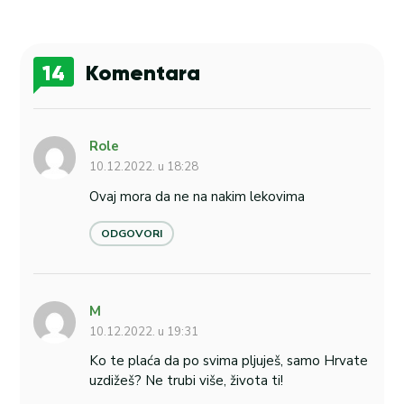
14
Komentara
Role
10.12.2022. u 18:28
Ovaj mora da ne na nakim lekovima
ODGOVORI
M
10.12.2022. u 19:31
Ko te plaća da po svima pljuješ, samo Hrvate
uzdižeš? Ne trubi više, života ti!