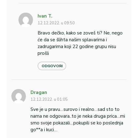
Ivan T.
12.12.2022. u 09:50
Bravo dečko, kako se zoveš ti? Ne, nego
će da se šlihta našim splavarima i
zadrugarima koji 22 godine grupu nisu
prošli
ODGOVORI
Dragan
12.12.2022. u 01:05
Sve je u pravu…surovo i realno…sad sto to
nama ne odgovara..to je neka druga prica…mi
smo svoje pokazali…pokupili se ko poslednja
go**a i kuci…