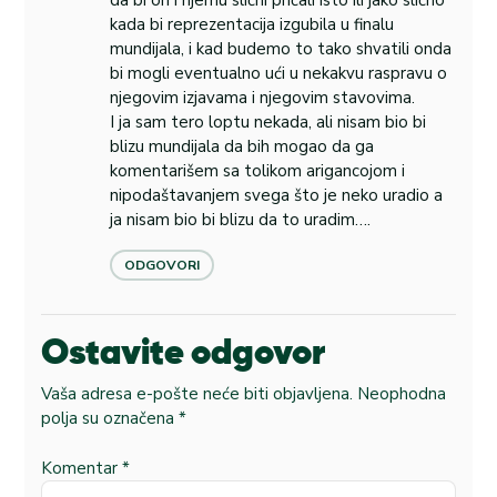
kada bi reprezentacija izgubila u finalu
mundijala, i kad budemo to tako shvatili onda
bi mogli eventualno ući u nekakvu raspravu o
njegovim izjavama i njegovim stavovima.
I ja sam tero loptu nekada, ali nisam bio bi
blizu mundijala da bih mogao da ga
komentarišem sa tolikom arigancojom i
nipodaštavanjem svega što je neko uradio a
ja nisam bio bi blizu da to uradim….
ODGOVORI
Ostavite odgovor
Vaša adresa e-pošte neće biti objavljena.
Neophodna
polja su označena
*
Komentar
*