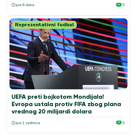
pre 6 dana
0
Reprezentativni fudbal
UEFA preti bojkotom Mondijala!
Evropa ustala protiv FIFA zbog plana
vrednog 20 milijardi dolara
pre 1 sedmica
0