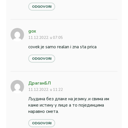
ODGOVORI
gox
11.12.2022. u 07:05
covek je samo realan i zna sta prica
ODGOVORI
ДраганБЛ
11.12.2022. u 11:22
Људина без длаке на језику..и свима им
каже истину у лице а то појединцима
наравно смета.
ODGOVORI