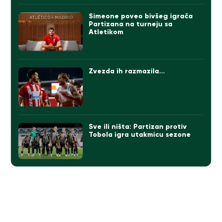
Simeone poveo bivšeg igrača
Partizana na turneju sa
Atletikom
Zvezda ih razmazila…
Sve ili ništa: Partizan protiv
Tobola igra utakmicu sezone