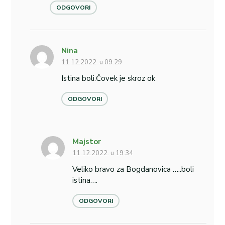
ODGOVORI
Nina
11.12.2022. u 09:29
Istina boli.Čovek je skroz ok
ODGOVORI
Majstor
11.12.2022. u 19:34
Veliko bravo za Bogdanovica …..boli
istina….
ODGOVORI