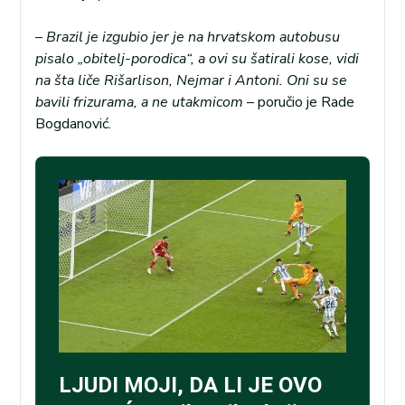
–
Brazil je izgubio jer je na hrvatskom autobusu
pisalo „obitelj-porodica“, a ovi su šatirali kose, vidi
na šta liče Rišarlison, Nejmar i Antoni. Oni su se
bavili frizurama, a ne utakmicom
– poručio je Rade
Bogdanović.