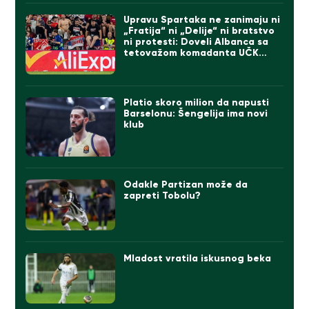
Upravu Spartaka ne zanimaju ni
„Fratija“ ni „Delije“ ni bratstvo
ni protesti: Doveli Albanca sa
tetovažom komadanta UČK
(FOTO)
Platio skoro milion da napusti
Barselonu: Šengelija ima novi
klub
Odakle Partizan može da
zapreti Tobolu?
Mladost vratila iskusnog beka