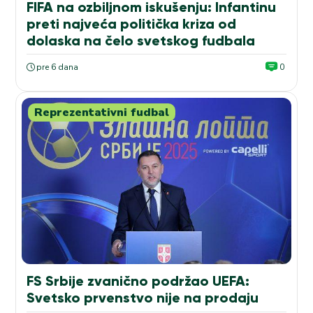
FIFA na ozbiljnom iskušenju: Infantinu
preti najveća politička kriza od
dolaska na čelo svetskog fudbala
pre 6 dana
0
Reprezentativni fudbal
FS Srbije zvanično podržao UEFA:
Svetsko prvenstvo nije na prodaju