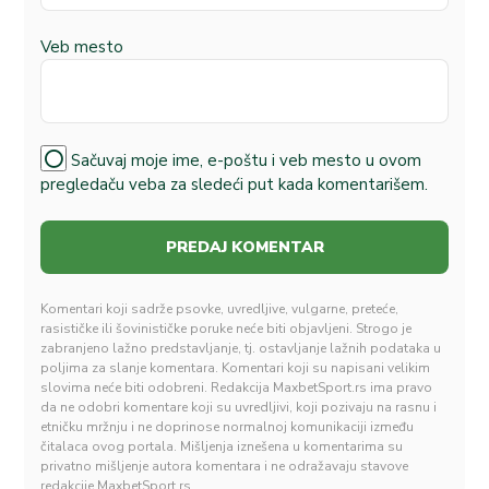
Veb mesto
Sačuvaj moje ime, e-poštu i veb mesto u ovom
pregledaču veba za sledeći put kada komentarišem.
Komentari koji sadrže psovke, uvredljive, vulgarne, preteće,
rasističke ili šovinističke poruke neće biti objavljeni. Strogo je
zabranjeno lažno predstavljanje, tj. ostavljanje lažnih podataka u
poljima za slanje komentara. Komentari koji su napisani velikim
slovima neće biti odobreni. Redakcija MaxbetSport.rs ima pravo
da ne odobri komentare koji su uvredljivi, koji pozivaju na rasnu i
etničku mržnju i ne doprinose normalnoj komunikaciji između
čitalaca ovog portala. Mišljenja iznešena u komentarima su
privatno mišljenje autora komentara i ne odražavaju stavove
redakcije MaxbetSport.rs.