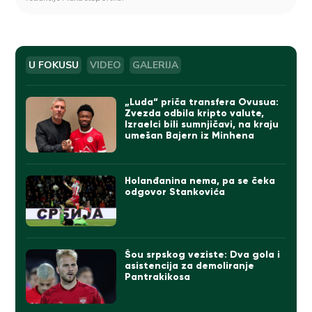
U FOKUSU
VIDEO
GALERIJA
„Luda“ priča transfera Ovusua:
Zvezda odbila kripto valute,
Izraelci bili sumnjičavi, na kraju
umešan Bajern iz Minhena
Holanđanina nema, pa se čeka
odgovor Stankovića
Šou srpskog veziste: Dva gola i
asistencija za demoliranje
Pantrakikosa