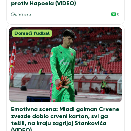
protiv Hapoela (VIDEO)
pre 2 sata
0
Domaći fudbal
Emotivna scena: Mladi golman Crvene
zvezde dobio crveni karton, svi ga
tešili, na kraju zagrljaj Stankovića
(VIDEO)