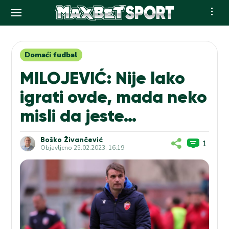
Skip
to
content
Domaći fudbal
MILOJEVIĆ: Nije lako
igrati ovde, mada neko
misli da jeste…
Boško Živančević
1
Objavljeno
25.02.2023. 16:19