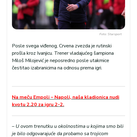
Foto: Starsport
Posle svega viđenog, Crvena zvezda je rutinski
prošla kroz Ivanjicu. Trener vladajućeg šampiona
Miloš Milojević je neposredno posle utakmice
čestitao izabranicima na odnosu prema igri.
Na meču Empoli – Napoli, naša kladionica nudi
kvotu 2.20 za igru 2-2.
–
U ovom trenutku u okolnostima u kojima smo bili
je bilo odgovarajuće da probamo sa trojicom