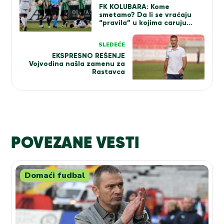
članka
FK KOLUBARA: Kome
smetamo? Da li se vraćaju
“pravila” u kojima caruju
mračne sile, a glavne uloge
imaju kuvari lošeg ukusa?
SLEDEĆE
EKSPRESNO REŠENJE
Vojvodina našla zamenu za
Rastavca
POVEZANE VESTI
Domaći fudbal