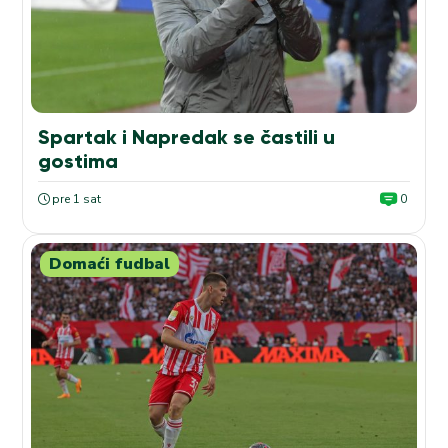
Spartak i Napredak se častili u
gostima
pre 1 sat
0
Domaći fudbal