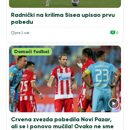
Radnički na krilima Sisea upisao prvu
pobedu
pre 1 sat
0
Domaći fudbal
Crvena zvezda pobedila Novi Pazar,
ali se i ponovo mučila! Ovako ne sme