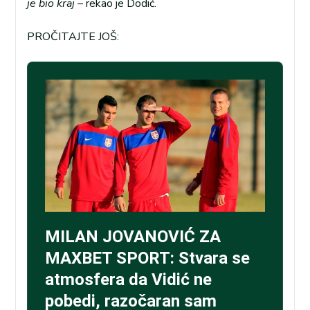
je bio kraj –
rekao je Dodić.
PROČITAJTE JOŠ: