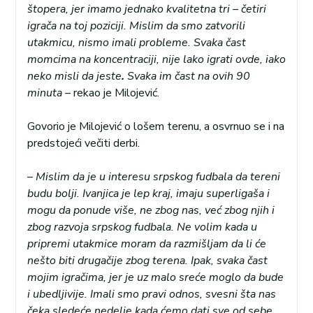
štopera, jer imamo jednako kvalitetna tri – četiri
igrača na toj poziciji. Mislim da smo zatvorili
utakmicu, nismo imali probleme. Svaka čast
momcima na koncentraciji, nije lako igrati ovde, iako
neko misli da jeste
.
Svaka im čast na ovih 90
minuta –
rekao je Milojević.
Govorio je Milojević o lošem terenu, a osvrnuo se i na
predstojeći večiti derbi.
– Mislim da je u interesu srpskog fudbala da tereni
budu bolji. Ivanjica je lep kraj, imaju superligaša i
mogu da ponude više, ne zbog nas, već zbog njih i
zbog razvoja srpskog fudbala. Ne volim kada u
pripremi utakmice moram da razmišljam da li će
nešto biti drugačije zbog terena. Ipak, svaka čast
mojim igračima, jer je uz malo sreće moglo da bude
i ubedljivije. Imali smo pravi odnos, svesni šta nas
čeka sledeće nedelje kada ćemo dati sve od sebe