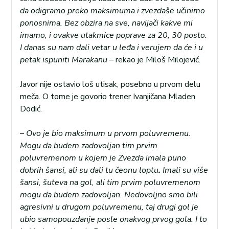
da odigramo preko maksimuma i zvezdaše učinimo
ponosnima. Bez obzira na sve, navijači kakve mi
imamo, i ovakve utakmice poprave za 20, 30 posto.
I danas su nam dali vetar u leđa i verujem da će i u
petak ispuniti Marakanu –
rekao je Miloš Milojević.
Javor nije ostavio loš utisak, posebno u prvom delu
meča. O tome je govorio trener Ivanjičana Mladen
Dodić.
–
Ovo je bio maksimum u prvom poluvremenu.
Mogu da budem zadovoljan tim prvim
poluvremenom u kojem je Zvezda imala puno
dobrih šansi, ali su dali tu čeonu loptu
.
Imali su više
šansi, šuteva na gol, ali tim prvim poluvremenom
mogu da budem zadovoljan. Nedovoljno smo bili
agresivni u drugom poluvremenu, taj drugi gol je
ubio samopouzdanje posle onakvog prvog gola. I to