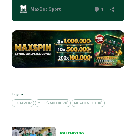
Tagovi:
FK JAVOR
MILOŠ MILOJEVIĆ
MLADEN DODIĆ
Kretanje
PRETHODNO