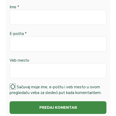
Ime
*
E-pošta
*
Veb mesto
Sačuvaj moje ime, e-poštu i veb mesto u ovom
pregledaču veba za sledeći put kada komentarišem.