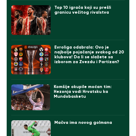
Top 10 igrača koji su prešli
granicu večitog rivalstva
Evroliga odabrala: Ovo je
najbolje pojačanje svakog od 20
klubova! Da li se slažete sa
izborom za Zvezdu i Partizan?
Komšije okupile moćan tim:
Hezonja vodi Hrvatsku ka
Mundobasketu
Mačva ima novog golmana