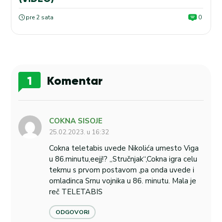
pre 2 sata
0
1
Komentar
COKNA SISOJE
25.02.2023. u 16:32
Cokna teletabis uvede Nikolića umesto Viga
u 86.minutu,eejj!? „Stručnjak“,Cokna igra celu
tekmu s prvom postavom ,pa onda uvede i
omladinca Srnu vojnika u 86. minutu. Mala je
reč TELETABIS
ODGOVORI