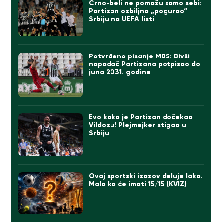
Crno-beli ne pomažu samo sebi:
Partizan ozbiljno „pogurao“
Srbiju na UEFA listi
Potvrđeno pisanje MBS: Bivši
napadač Partizana potpisao do
juna 2031. godine
Evo kako je Partizan dočekao
Vildozu! Plejmejker stigao u
Srbiju
Ovaj sportski izazov deluje lako.
Malo ko će imati 15/15 (KVIZ)