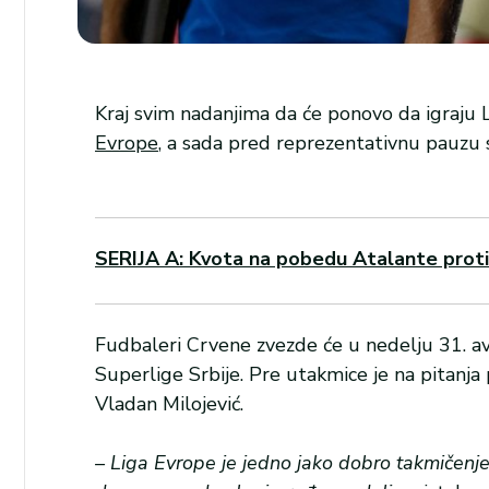
Kraj svim nadanjima da će ponovo da igraju 
Evrope
, a sada pred reprezentativnu pauz
SERIJA A: Kvota na pobedu Atalante protiv 
Fudbaleri Crvene zvezde će u nedelju 31. 
Superlige Srbije. Pre utakmice je na pitanj
Vladan Milojević.
– Liga Evrope je jedno jako dobro takmičenje