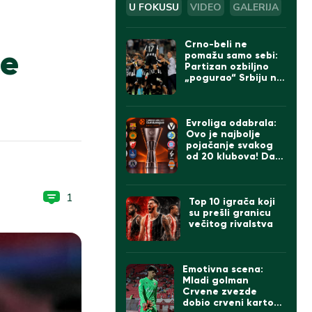
U FOKUSU
VIDEO
GALERIJA
Crno-beli ne
je
pomažu samo sebi:
Partizan ozbiljno
„pogurao“ Srbiju na
UEFA listi
Evroliga odabrala:
Ovo je najbolje
pojačanje svakog
od 20 klubova! Da li
se slažete sa
izborom za Zvezdu i
Partizan?
1
Top 10 igrača koji
su prešli granicu
večitog rivalstva
Emotivna scena:
Mladi golman
Crvene zvezde
dobio crveni karton,