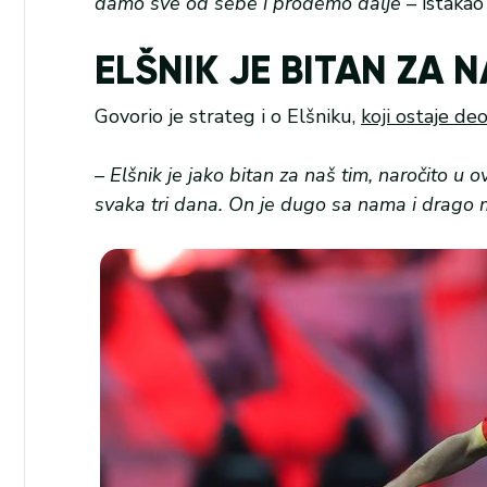
damo sve od sebe i prođemo dalje –
istakao 
ELŠNIK JE BITAN ZA N
Govorio je strateg i o Elšniku,
koji ostaje d
– Elšnik je jako bitan za naš tim, naročito
svaka tri dana. On je dugo sa nama i drago mi