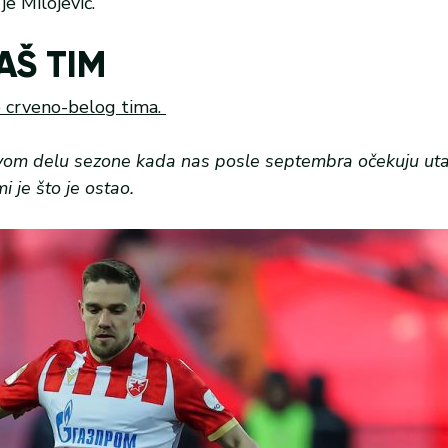
je Milojević.
AŠ TIM
eo crveno-belog tima.
 u ovom delu sezone kada nas posle septembra očekuju ut
 je što je ostao.