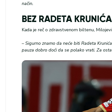
način.
BEZ RADETA KRUNIĆA
Kada je reč o zdravstvenom biltenu, Milojević
– Sigurno znamo da neće biti Radeta Krunić
pauza dobro doći da se polako vrati. Za ost