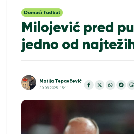
Domaći fudbal
Milojević pred pu
jedno od najteži
Matija Tepavčević
30.08.2025. 15:11