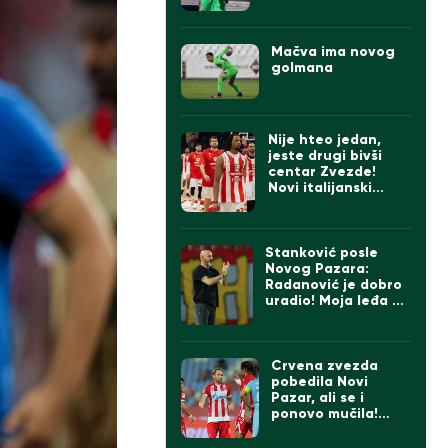
svi ga tešili, na kraju
zagrljaj Stankovića
(VIDEO)
Mačva ima novog
golmana
Nije hteo jedan,
jeste drugi bivši
centar Zvezde!
Novi italijanski
prvoligaš se
pojačao
Stanković posle
Novog Pazara:
Radanović je dobro
uradio! Moja leđa su
šira od momaka!
Sledi finale prvog
dela sezone!
Crvena zvezda
pobedila Novi
Pazar, ali se i
ponovo mučila!
Ovako ne sme
protiv Hapoela