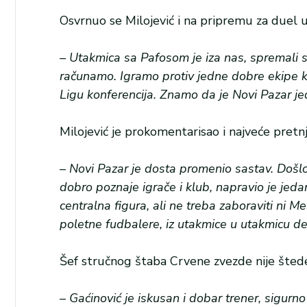
Osvrnuo se Milojević i na pripremu za duel
– Utakmica sa Pafosom je iza nas, spremali 
računamo. Igramo protiv jedne dobre ekipe ko
Ligu konferencija. Znamo da je Novi Pazar jed
Milojević je prokomentarisao i najveće pretnje
– Novi Pazar je dosta promenio sastav. Došlo 
dobro poznaje igrače i klub, napravio je jeda
centralna figura, ali ne treba zaboraviti ni 
poletne fudbalere, iz utakmice u utakmicu de
Šef stručnog štaba Crvene zvezde nije štede
– Gaćinović je iskusan i dobar trener, sigurno