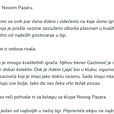
 u Novom Pazaru.
smo se ovih par dana dobro i videćemo na koje ćemo ig
ja je prošle sezone zasluženo izborila plasman u kvalifi
no od najtežih gostovanja u ligi.
 iz redova rivala.
je mnogo kvalitetnih igrača. Njihov trener Gaćinović je 
n dobar kolektiv. Dok je Adem Ljajić bio u klubu, sigurno
Mesarovića koji je imao jako dobru sezonu. Sada imaju mla
luju sve bolje, tako da nas čeka vrlo težak posao.
o reči pohvale ni za kolegu sa klupe Novog Pazara.
 jedan od najboljih u našoj ligi. Pripremiće ekipu na najb