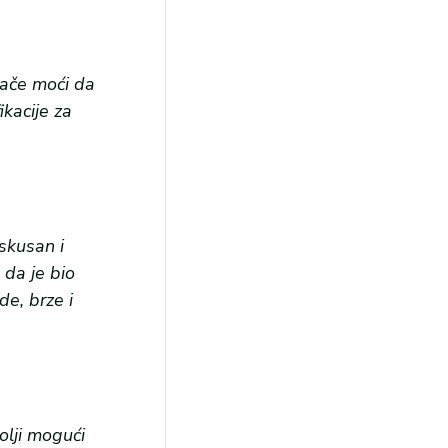
rače moći da
kacije za
iskusan i
 da je bio
de, brze i
olji mogući