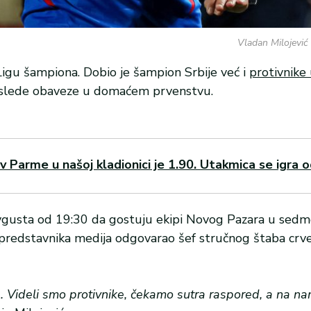
Vladan Milojević 
Ligu šampiona. Dobio je šampion Srbije već i
protivnike 
u slede obaveze u domaćem prvenstvu.
Parme u našoj kladionici je 1.90. Utakmica se igra o
avgusta od 19:30 da gostuju ekipi Novog Pazara u sed
a predstavnika medija odgovarao šef stručnog štaba crve
. Videli smo protivnike, čekamo sutra raspored, a na na