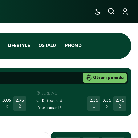
LIFESTYLE
OSTALO
PROMO
TENIS
TIFO SCENA
Otvori ponudu
JA
FUTSAL
SERBIA 1
TATIVNA KOŠARKA
KROZ OBRUČ!
3.05
2.75
2.35
3.35
2.75
OFK Beograd
x
2
1
x
2
Zeleznicar P.
DBAL
IGE
BLOG
INTERVJU NA MAX