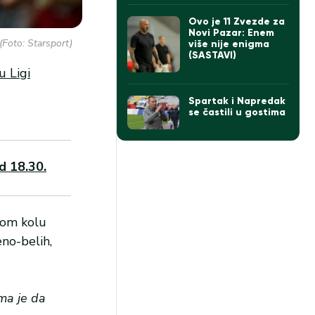
(VIDEO)
Ovo je 11 Zvezde za
Novi Pazar: Enem
(Foto: Starsport)
više nije enigma
(SASTAVI)
u Ligi
Spartak i Napredak
se častili u gostima
d 18.30.
mom kolu
no-belih,
ma je da