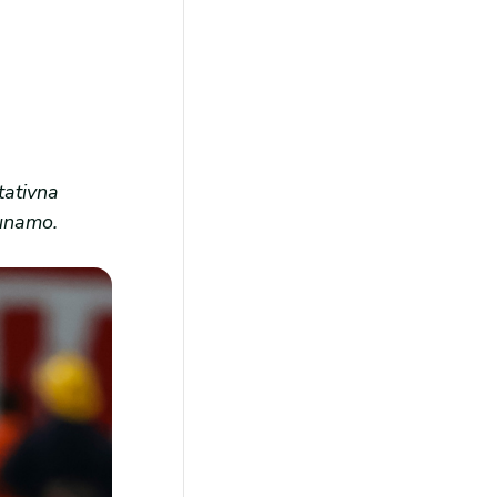
tativna
čunamo.