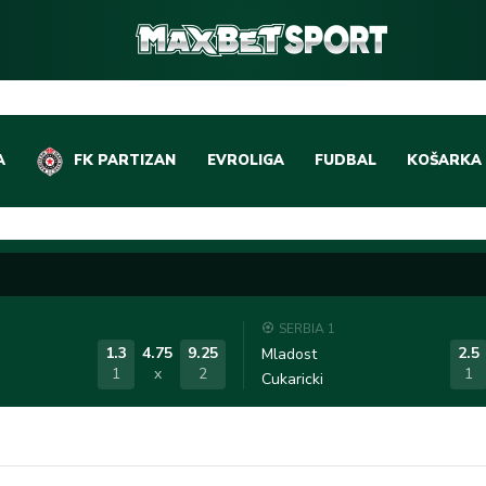
A
FK PARTIZAN
EVROLIGA
FUDBAL
KOŠARKA
DOMAĆI FUDBAL
EVROLIGA
LIGE PETICE
ABA LIGA
EVROPSKA TAKMIČEN
NBA LIGA
SERBIA 1
OSTALE LIGE
REPREZEN
1.3
4.75
9.25
2.5
Mladost
1
x
2
1
Cukaricki
REPREZENTATIVNI FU
OSTALE L