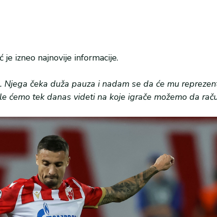
 je izneo najnovije informacije.
a. Njega čeka duža pauza i nadam se da će mu reprezen
ale ćemo tek danas videti na koje igrače možemo da ra