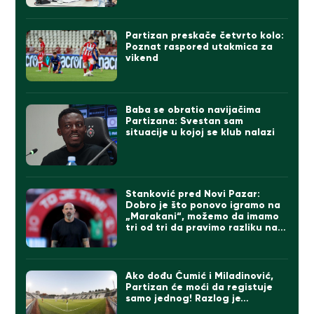
Partizan preskače četvrto kolo:
Poznat raspored utakmica za
vikend
Baba se obratio navijačima
Partizana: Svestan sam
situacije u kojoj se klub nalazi
Stanković pred Novi Pazar:
Dobro je što ponovo igramo na
„Marakani“, možemo da imamo
tri od tri da pravimo razliku na
direktne konkurente
Ako dođu Čumić i Miladinović,
Partizan će moći da registuje
samo jednog! Razlog je…