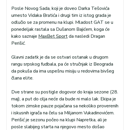
Posle Novog Sada, koji je doveo Darka Tešovića
umesto Vidaka Bratića i drugi tim iz istog grada je
odlučio se za promenu na klupi. Mladost GAT se u
ponedeljak rastala sa Dušanom Bajićem, koga će
kako saznaje
MaxBet Sport
da nasledi Dragan
Perišić.
Glavni zadatk je da se ostvari ostanak u drugom
rangu srpskog fudbala, pa će stručnjak iz Beograda
da pokuša da ima uspešnu misiju u redovima bivšeg
člana elite.
Dve strane su postigle dogovor do kraja sezone (28.
maj), a put do cilja neće da bude ni malo lak. Ekipa je
tokom zimske pauze pojačana sa nekoliko proverenih
i iskusnih igrača na čelu sa Miljanom Vukadinovićem.
Perišić je sezonu počeo na klupi Napretka, ali je
posle slabijeg starta na njegovo mesto došao