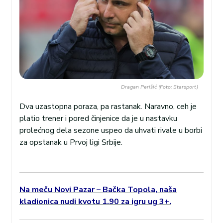
Dragan Perišić (Foto: Starsport)
Dva uzastopna poraza, pa rastanak. Naravno, ceh je
platio trener i pored činjenice da je u nastavku
prolećnog dela sezone uspeo da uhvati rivale u borbi
za opstanak u Prvoj ligi Srbije.
Na meču Novi Pazar – Bačka Topola, naša
kladionica nudi kvotu 1.90 za igru ug 3+.