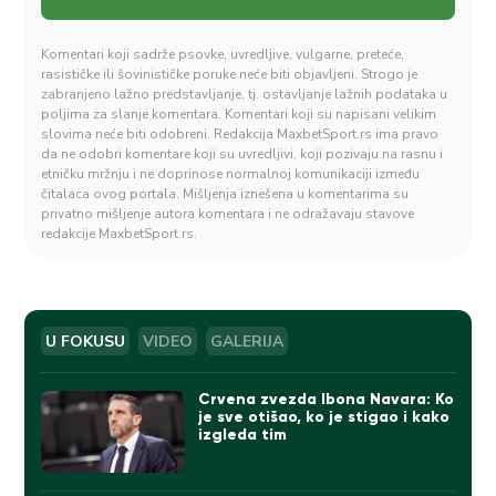
Komentari koji sadrže psovke, uvredljive, vulgarne, preteće,
rasističke ili šovinističke poruke neće biti objavljeni. Strogo je
zabranjeno lažno predstavljanje, tj. ostavljanje lažnih podataka u
poljima za slanje komentara. Komentari koji su napisani velikim
slovima neće biti odobreni. Redakcija MaxbetSport.rs ima pravo
da ne odobri komentare koji su uvredljivi, koji pozivaju na rasnu i
etničku mržnju i ne doprinose normalnoj komunikaciji između
čitalaca ovog portala. Mišljenja iznešena u komentarima su
privatno mišljenje autora komentara i ne odražavaju stavove
redakcije MaxbetSport.rs.
U FOKUSU
VIDEO
GALERIJA
Crvena zvezda Ibona Navara: Ko
je sve otišao, ko je stigao i kako
izgleda tim