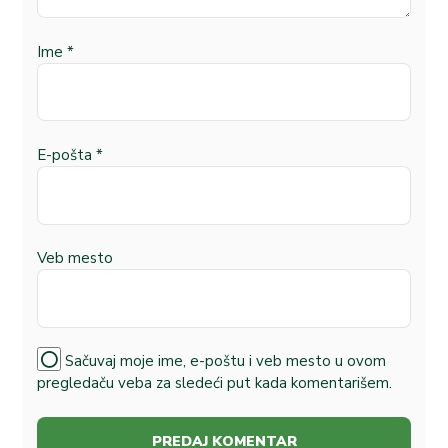
Ime
*
E-pošta
*
Veb mesto
Sačuvaj moje ime, e-poštu i veb mesto u ovom
pregledaču veba za sledeći put kada komentarišem.