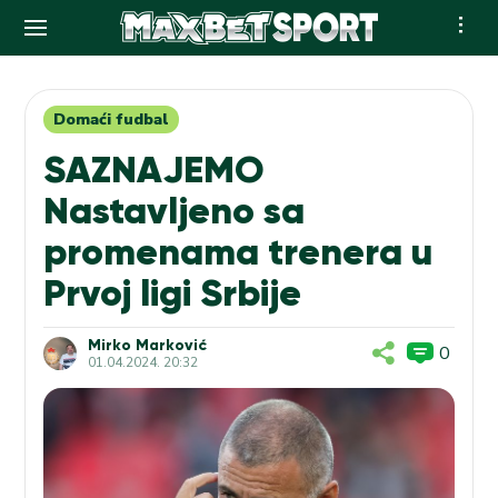
Skip
to
content
Domaći fudbal
SAZNAJEMO
Nastavljeno sa
promenama trenera u
Prvoj ligi Srbije
Mirko Marković
0
01.04.2024. 20:32