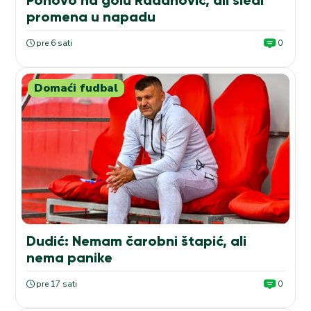
Ponovo na golu Radanović, ali sledi
promena u napadu
pre 6 sati
0
Domaći fudbal
Dudić: Nemam čarobni štapić, ali
nema panike
pre 17 sati
0