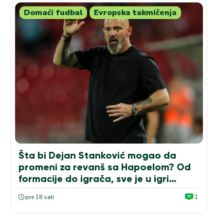
Domaći fudbal
Evropska takmičenja
Šta bi Dejan Stanković mogao da
promeni za revanš sa Hapoelom? Od
formacije do igrača, sve je u igri…
pre 18 sati
1