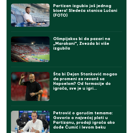
Partizan izgubio još jednog
bisera! Sledeća stanica Lučani
(FOTO)
Olimpijakos bi da pazari na
„Marakani“, Zvezda bi više
izgubila
Šta bi Dejan Stanković mogao
da promeni za revanš sa
Hapoelom? Od formacije do
igrača, sve je u igri…
Petrović o gorućim temama:
Govorio o najvećoj plati u
Partizanu, prodaji igrača ako
dođe Čumić i levom beku