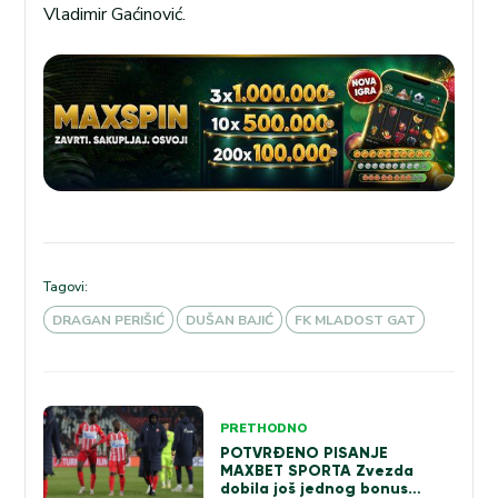
Vladimir Gaćinović.
Tagovi:
DRAGAN PERIŠIĆ
DUŠAN BAJIĆ
FK MLADOST GAT
Kretanje
PRETHODNO
članka
POTVRĐENO PISANJE
MAXBET SPORTA Zvezda
dobila još jednog bonus