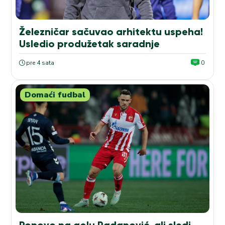
Železničar sačuvao arhitektu uspeha!
Usledio produžetak saradnje
pre 4 sata
0
Domaći fudbal