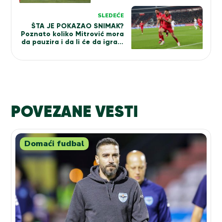
igrača za nastavak sezone,
pa sledi otkup od Bazela
SLEDEĆE
ŠTA JE POKAZAO SNIMAK?
Poznato koliko Mitrović mora
da pauzira i da li će da igra u
Nemačkoj
POVEZANE VESTI
Domaći fudbal