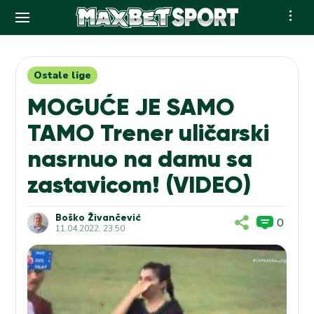
Skip
to
content
Ostale lige
MOGUĆE JE SAMO
TAMO Trener uličarski
nasrnuo na damu sa
zastavicom! (VIDEO)
Boško Živančević
0
11.04.2022. 23:50