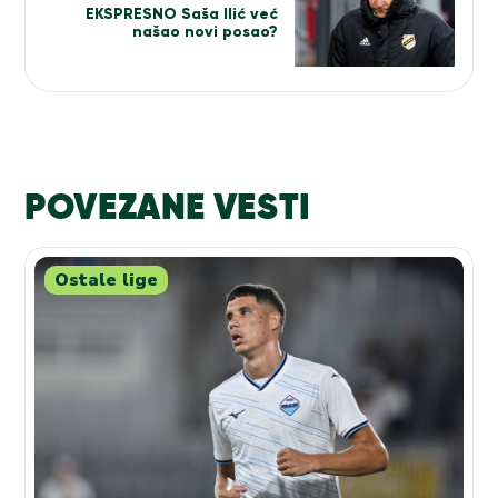
EKSPRESNO Saša Ilić već
našao novi posao?
POVEZANE VESTI
Ostale lige