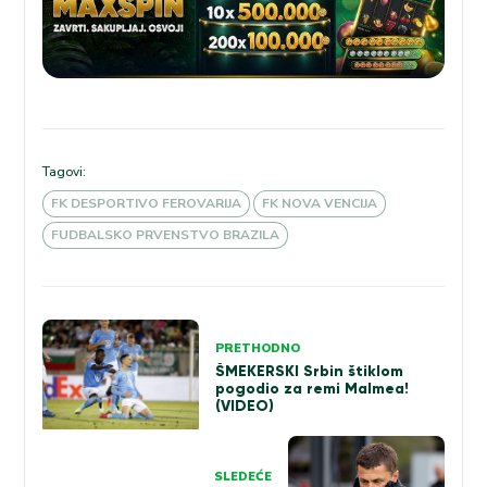
Tagovi:
FK DESPORTIVO FEROVARIJA
FK NOVA VENCIJA
FUDBALSKO PRVENSTVO BRAZILA
Kretanje
PRETHODNO
članka
ŠMEKERSKI Srbin štiklom
pogodio za remi Malmea!
(VIDEO)
SLEDEĆE