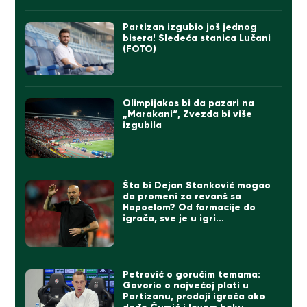
Partizan izgubio još jednog
bisera! Sledeća stanica Lučani
(FOTO)
Olimpijakos bi da pazari na
„Marakani“, Zvezda bi više
izgubila
Šta bi Dejan Stanković mogao
da promeni za revanš sa
Hapoelom? Od formacije do
igrača, sve je u igri…
Petrović o gorućim temama:
Govorio o najvećoj plati u
Partizanu, prodaji igrača ako