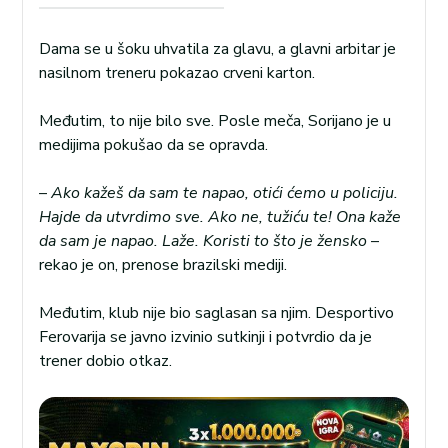
Dama se u šoku uhvatila za glavu, a glavni arbitar je
nasilnom treneru pokazao crveni karton.
Međutim, to nije bilo sve. Posle meča, Sorijano je u
medijima pokušao da se opravda.
–
Ako kažeš da sam te napao, otići ćemo u policiju.
Hajde da utvrdimo sve. Ako ne, tužiću te! Ona kaže
da sam je napao. Laže. Koristi to što je žensko
–
rekao je on, prenose brazilski mediji.
Međutim, klub nije bio saglasan sa njim. Desportivo
Ferovarija se javno izvinio sutkinji i potvrdio da je
trener dobio otkaz.