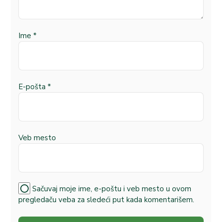
Ime
*
E-pošta
*
Veb mesto
Sačuvaj moje ime, e-poštu i veb mesto u ovom
pregledaču veba za sledeći put kada komentarišem.