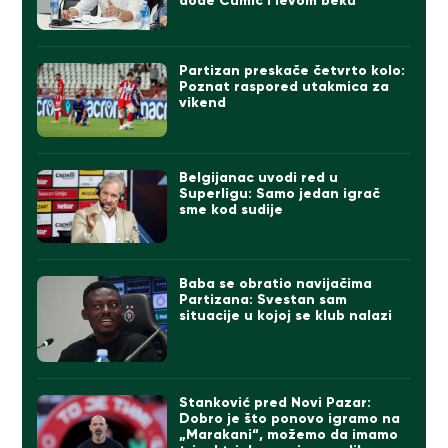
dođe Čumić i levom beku
Partizan preskače četvrto kolo:
Poznat raspored utakmica za
vikend
Belgijanac uvodi red u
Superligu: Samo jedan igrač
sme kod sudije
Baba se obratio navijačima
Partizana: Svestan sam
situacije u kojoj se klub nalazi
Stanković pred Novi Pazar:
Dobro je što ponovo igramo na
„Marakani“, možemo da imamo