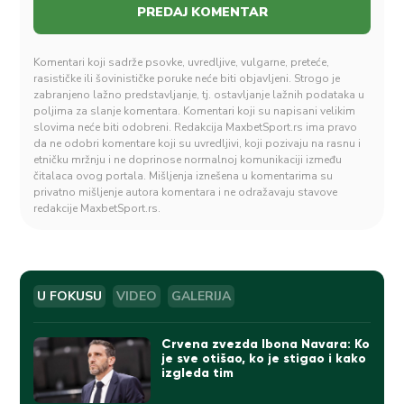
Komentari koji sadrže psovke, uvredljive, vulgarne, preteće,
rasističke ili šovinističke poruke neće biti objavljeni. Strogo je
zabranjeno lažno predstavljanje, tj. ostavljanje lažnih podataka u
poljima za slanje komentara. Komentari koji su napisani velikim
slovima neće biti odobreni. Redakcija MaxbetSport.rs ima pravo
da ne odobri komentare koji su uvredljivi, koji pozivaju na rasnu i
etničku mržnju i ne doprinose normalnoj komunikaciji između
čitalaca ovog portala. Mišljenja iznešena u komentarima su
privatno mišljenje autora komentara i ne odražavaju stavove
redakcije MaxbetSport.rs.
U FOKUSU
VIDEO
GALERIJA
Crvena zvezda Ibona Navara: Ko
je sve otišao, ko je stigao i kako
izgleda tim