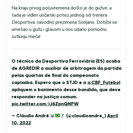
Na kraju prvog poluvremena došlo je do gužve, a
tada je viđen uličarski potez jednog od trenera
Desportiva, navodno prezimena Sorijano. Dotični se
umešao u gužu i glavom u nos udario pomoćnu
sutkinju meča!
O técnico da Desportiva Ferroviária (ES) acaba
de AGREDIR a auxiliar de arbitragem da partida
pelas quartas de final do campeonato
capixaba. Espero que o STJD e a
@CBF_Futebol
apliquem o banimento desse bandido, que deve
responder na justiça comum.
pic.twitter.com/iJ6ZpnQNPW
— Cláudio André
📊
🚩
(@claudioandre_)
April
10, 2022