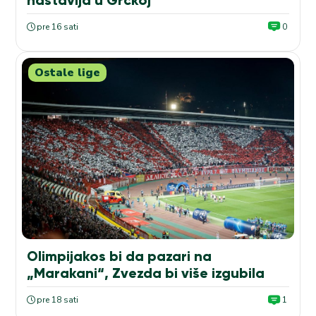
pre 16 sati
0
Ostale lige
Olimpijakos bi da pazari na
„Marakani“, Zvezda bi više izgubila
pre 18 sati
1