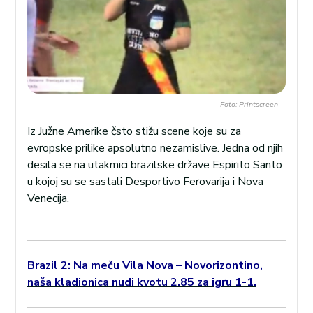
Foto: Printscreen
Iz Južne Amerike čsto stižu scene koje su za
evropske prilike apsolutno nezamislive. Jedna od njih
desila se na utakmici brazilske države Espirito Santo
u kojoj su se sastali Desportivo Ferovarija i Nova
Venecija.
Brazil 2: Na meču Vila Nova – Novorizontino,
naša kladionica nudi kvotu 2.85 za igru 1-1.