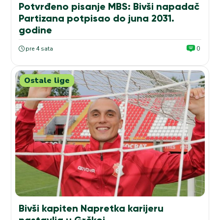
Potvrđeno pisanje MBS: Bivši napadač
Partizana potpisao do juna 2031.
godine
pre 4 sata
0
Ostale lige
Bivši kapiten Napretka karijeru
nastavlja u Grčkoj