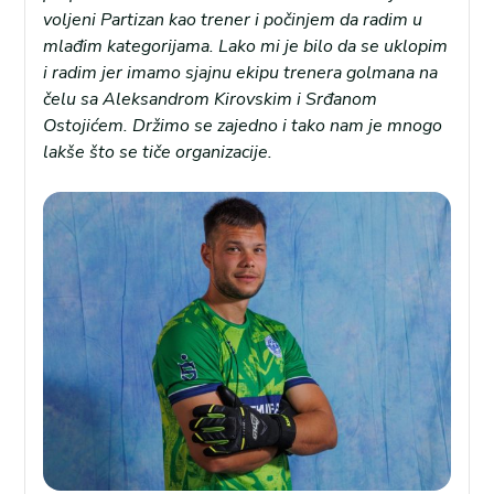
voljeni Partizan kao trener i počinjem da radim u
mlađim kategorijama. Lako mi je bilo da se uklopim
i radim jer imamo sjajnu ekipu trenera golmana na
čelu sa Aleksandrom Kirovskim i Srđanom
Ostojićem. Držimo se zajedno i tako nam je mnogo
lakše što se tiče organizacije.