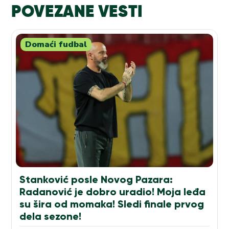
POVEZANE VESTI
Domaći fudbal
Stanković posle Novog Pazara:
Radanović je dobro uradio! Moja leđa
su šira od momaka! Sledi finale prvog
dela sezone!