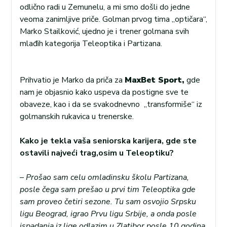
odlično radi u Zemunelu, a mi smo došli do jedne
veoma zanimljive priče. Golman prvog tima „optičara“,
Marko Stailković, ujedno je i trener golmana svih
mlađih kategorija Teleoptika i Partizana.
Prihvatio je Marko da priča za
MaxBet Sport,
gde
nam je objasnio kako uspeva da postigne sve te
obaveze, kao i da se svakodnevno „transformiše“ iz
golmanskih rukavica u trenerske.
Kako je tekla vaša seniorska karijera, gde ste
ostavili najveći trag,osim u Teleoptiku?
–
Prošao sam celu omladinsku školu Partizana,
posle čega sam prešao u prvi tim Teleoptika gde
sam proveo četiri sezone. Tu sam osvojio Srpsku
ligu Beograd, igrao Prvu ligu Srbije, a onda posle
ispadanja iz lige odlazim u Zlatibor posle 10 godina