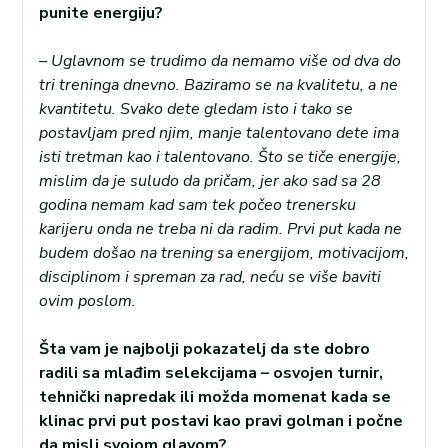
punite energiju?
– Uglavnom se trudimo da nemamo više od dva do
tri treninga dnevno. Baziramo se na kvalitetu, a ne
kvantitetu. Svako dete gledam isto i tako se
postavljam pred njim, manje talentovano dete ima
isti tretman kao i talentovano. Što se tiče energije,
mislim da je suludo da pričam, jer ako sad sa 28
godina nemam kad sam tek počeo trenersku
karijeru onda ne treba ni da radim. Prvi put kada ne
budem došao na trening sa energijom, motivacijom,
disciplinom i spreman za rad, neću se više baviti
ovim poslom.
Šta vam je najbolji pokazatelj da ste dobro
radili sa mlađim selekcijama – osvojen turnir,
tehnički napredak ili možda momenat kada se
klinac prvi put postavi kao pravi golman i počne
da misli svojom glavom?