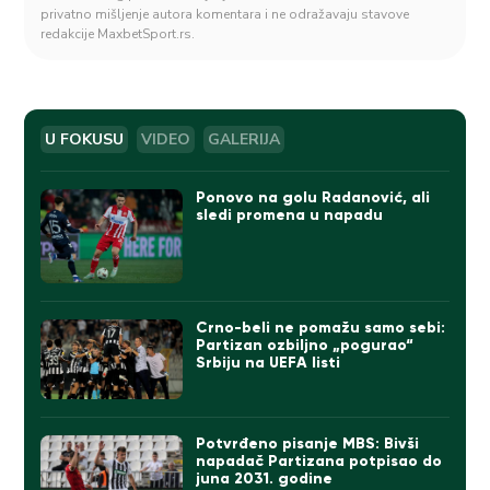
privatno mišljenje autora komentara i ne odražavaju stavove
redakcije MaxbetSport.rs.
U FOKUSU
VIDEO
GALERIJA
Ponovo na golu Radanović, ali
sledi promena u napadu
Crno-beli ne pomažu samo sebi:
Partizan ozbiljno „pogurao“
Srbiju na UEFA listi
Potvrđeno pisanje MBS: Bivši
napadač Partizana potpisao do
juna 2031. godine