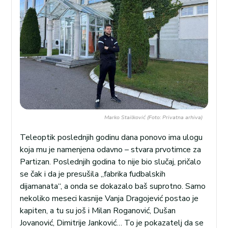
Marko Stailković (Foto: Privatna arhiva)
Teleoptik poslednjih godinu dana ponovo ima ulogu
koja mu je namenjena odavno – stvara prvotimce za
Partizan. Poslednjih godina to nije bio slučaj, pričalo
se čak i da je presušila „fabrika fudbalskih
dijamanata“, a onda se dokazalo baš suprotno. Samo
nekoliko meseci kasnije Vanja Dragojević postao je
kapiten, a tu su još i Milan Roganović, Dušan
Jovanović, Dimitrije Janković… To je pokazatelj da se