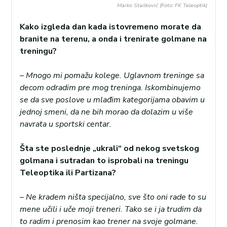
Marko Stailković (Foto: FK Teleoptik)
Kako izgleda dan kada istovremeno morate da
branite na terenu, a onda i trenirate golmane na
treningu?
– Mnogo mi pomažu kolege. Uglavnom treninge sa
decom odradim pre mog treninga. Iskombinujemo
se da sve poslove u mlađim kategorijama obavim u
jednoj smeni, da ne bih morao da dolazim u više
navrata u sportski centar.
Šta ste poslednje „ukrali“ od nekog svetskog
golmana i sutradan to isprobali na treningu
Teleoptika ili Partizana?
– Ne kradem ništa specijalno, sve što oni rade to su
mene učili i uče moji treneri. Tako se i ja trudim da
to radim i prenosim kao trener na svoje golmane.