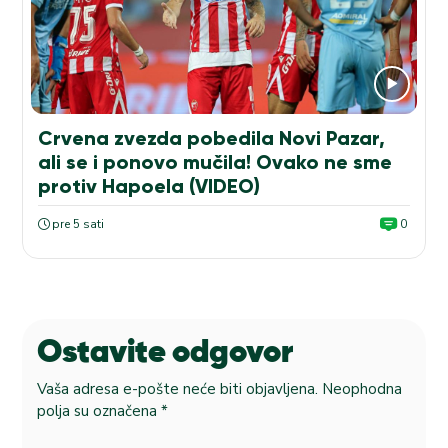
Crvena zvezda pobedila Novi Pazar,
ali se i ponovo mučila! Ovako ne sme
protiv Hapoela (VIDEO)
pre 5 sati
0
Ostavite odgovor
Vaša adresa e-pošte neće biti objavljena.
Neophodna
polja su označena
*