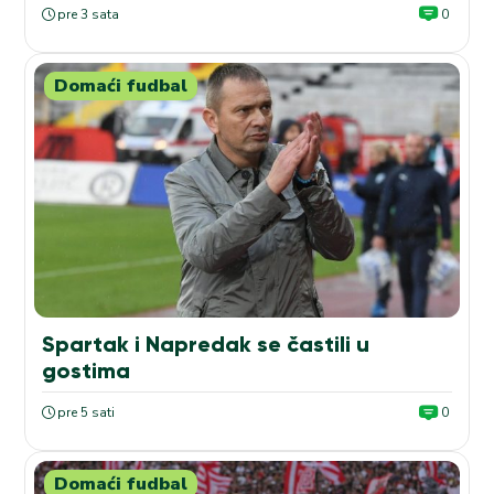
pre 3 sata
0
Domaći fudbal
Spartak i Napredak se častili u
gostima
pre 5 sati
0
Domaći fudbal