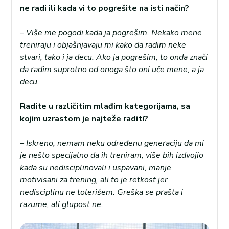
ne radi ili kada vi to pogrešite na isti način?
– Više me pogodi kada ja pogrešim. Nekako mene
treniraju i objašnjavaju mi kako da radim neke
stvari, tako i ja decu. Ako ja pogrešim, to onda znači
da radim suprotno od onoga što oni uče mene, a ja
decu.
Radite u različitim mlađim kategorijama, sa
kojim uzrastom je najteže raditi?
– Iskreno, nemam neku određenu generaciju da mi
je nešto specijalno da ih treniram, više bih izdvojio
kada su nedisciplinovali i uspavani, manje
motivisani za trening, ali to je retkost jer
nedisciplinu ne tolerišem. Greška se prašta i
razume, ali glupost ne.