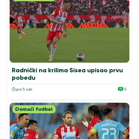
Radnički na krilima Sisea upisao prvu
pobedu
pre 5 sati
0
Domaći fudbal