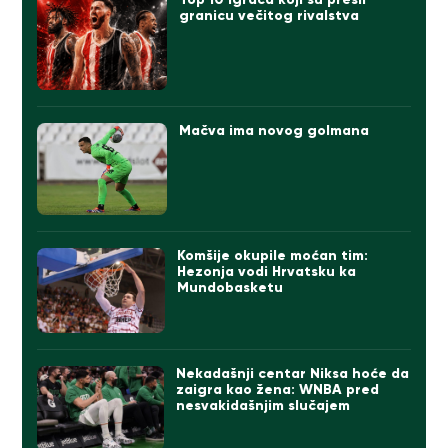
granicu večitog rivalstva
Mačva ima novog golmana
Komšije okupile moćan tim:
Hezonja vodi Hrvatsku ka
Mundobasketu
Nekadašnji centar Niksa hoće da
zaigra kao žena: WNBA pred
nesvakidašnjim slučajem