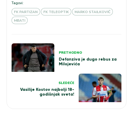
Tagovi:
FK PARTIZAN
FK TELEOPTIK
MARKO STAILKOVIĆ
MBATI
Kretanje
PRETHODNO
članka
Defanziva je dugo rebus za
Milojevića
SLEDEĆE
Vasilije Kostov najbolji 18-
godišnjak sveta!