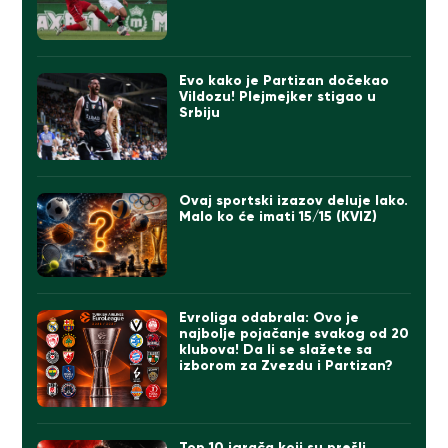
Evo kako je Partizan dočekao
Vildozu! Plejmejker stigao u
Srbiju
Ovaj sportski izazov deluje lako.
Malo ko će imati 15/15 (KVIZ)
Evroliga odabrala: Ovo je
najbolje pojačanje svakog od 20
klubova! Da li se slažete sa
izborom za Zvezdu i Partizan?
Top 10 igrača koji su prešli