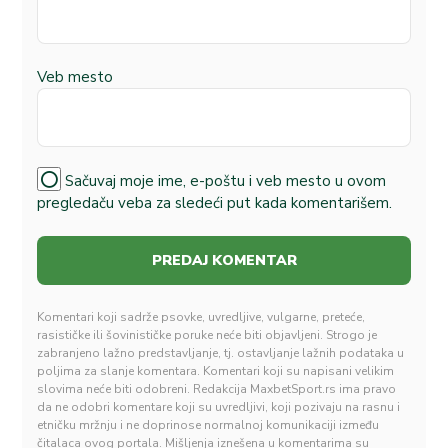
Veb mesto
Sačuvaj moje ime, e-poštu i veb mesto u ovom
pregledaču veba za sledeći put kada komentarišem.
Komentari koji sadrže psovke, uvredljive, vulgarne, preteće,
rasističke ili šovinističke poruke neće biti objavljeni. Strogo je
zabranjeno lažno predstavljanje, tj. ostavljanje lažnih podataka u
poljima za slanje komentara. Komentari koji su napisani velikim
slovima neće biti odobreni. Redakcija MaxbetSport.rs ima pravo
da ne odobri komentare koji su uvredljivi, koji pozivaju na rasnu i
etničku mržnju i ne doprinose normalnoj komunikaciji između
čitalaca ovog portala. Mišljenja iznešena u komentarima su