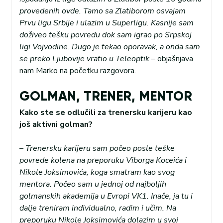
provedenih ovde. Tamo sa Zlatiborom osvajam
Prvu ligu Srbije i ulazim u Superligu. Kasnije sam
doživeo tešku povredu dok sam igrao po Srpskoj
ligi Vojvodine. Dugo je tekao oporavak, a onda sam
se preko Ljubovije vratio u Teleoptik
– objašnjava
nam Marko na početku razgovora.
GOLMAN, TRENER, MENTOR
Kako ste se odlučili za trenersku karijeru kao
još aktivni golman?
– Trenersku karijeru sam počeo posle teške
povrede kolena na preporuku Viborga Koceića i
Nikole Joksimovića, koga smatram kao svog
mentora. Počeo sam u jednoj od najboljih
golmanskih akademija u Evropi VK1. Inače, ja tu i
dalje treniram individualno, radim i učim. Na
preporuku Nikole Joksimovića dolazim u svoj