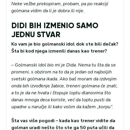
Neke vežbe prekopiram, probam, pa po reakciji
golmana vidim da li je dobra ili nije.
DIDI BIH IZMENIO SAMO
JEDNU STVAR
Ko vam je bio golmanski idol dok ste bili dečak?
Šta bi kod njega izmenili danas kao trener?
– Golmanski idol bio mi je Dida. Nema tu šta da se
promeni, s obzirom na to da je jedan od najboljih
svetski golmana ikada. Ako baš moram da izdvojim
onda bih izvođenje žabice, treneri golmana će znati,
a to je da ne hvata i štopuje loptu dlanovima što
danas mnoga deca koriste, već da loptu pusti da
upadne u naručje ili kako volim da kažem „korpu“.
Šta vas više pogodi – kada kao trener vidite da
golman uradi nešto što ste ga 50 puta učili da