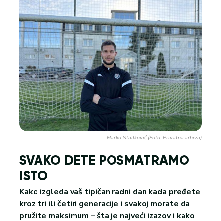
Marko Stailković (Foto: Privatna arhiva)
SVAKO DETE POSMATRAMO
ISTO
Kako izgleda vaš tipičan radni dan kada pređete
kroz tri ili četiri generacije i svakoj morate da
pružite maksimum – šta je najveći izazov i kako