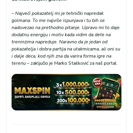
–
Najveći pokazatelj mi je tehnički napredak
golmana. To me najviše ispunjava i tu bih se
nadovezao na prethodno pitanje. Upravo mi to daje
dodatnu energiju i motiv kada vidim da dete na
treninzima napreduje. Naravno da je jedan od
pokazatelja i dobra partija na utakmicama, ali oni su
i dalje deca, kod njih zna da varira forma igre na
terenu
– zaključio je Marko Stailković za naš portal.