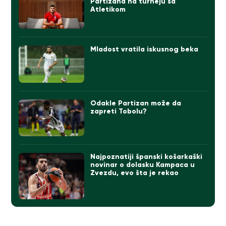
Partizana na turneju sa
Atletikom
Mladost vratila iskusnog beka
Odakle Partizan može da
zapreti Tobolu?
Najpoznatiji španski košarkaški
novinar o dolasku Kampaca u
Zvezdu, evo šta je rekao