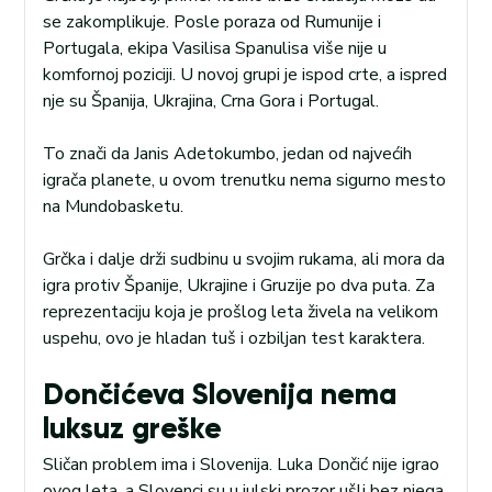
se zakomplikuje. Posle poraza od Rumunije i
Portugala, ekipa Vasilisa Spanulisa više nije u
komfornoj poziciji. U novoj grupi je ispod crte, a ispred
nje su Španija, Ukrajina, Crna Gora i Portugal.
To znači da Janis Adetokumbo, jedan od najvećih
igrača planete, u ovom trenutku nema sigurno mesto
na Mundobasketu.
Grčka i dalje drži sudbinu u svojim rukama, ali mora da
igra protiv Španije, Ukrajine i Gruzije po dva puta. Za
reprezentaciju koja je prošlog leta živela na velikom
uspehu, ovo je hladan tuš i ozbiljan test karaktera.
Dončićeva Slovenija nema
luksuz greške
Sličan problem ima i Slovenija. Luka Dončić nije igrao
ovog leta, a Slovenci su u julski prozor ušli bez njega