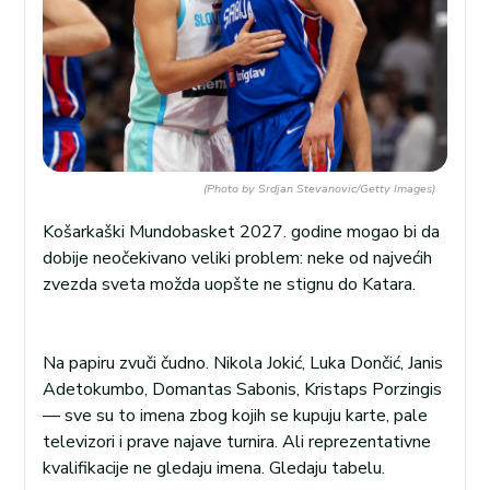
(Photo by Srdjan Stevanovic/Getty Images)
Košarkaški Mundobasket 2027. godine mogao bi da
dobije neočekivano veliki problem: neke od najvećih
zvezda sveta možda uopšte ne stignu do Katara.
Na papiru zvuči čudno. Nikola Jokić, Luka Dončić, Janis
Adetokumbo, Domantas Sabonis, Kristaps Porzingis
— sve su to imena zbog kojih se kupuju karte, pale
televizori i prave najave turnira. Ali reprezentativne
kvalifikacije ne gledaju imena. Gledaju tabelu.