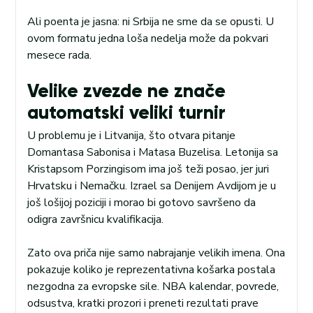
Ali poenta je jasna: ni Srbija ne sme da se opusti. U
ovom formatu jedna loša nedelja može da pokvari
mesece rada.
Velike zvezde ne znače
automatski veliki turnir
U problemu je i Litvanija, što otvara pitanje
Domantasa Sabonisa i Matasa Buzelisa. Letonija sa
Kristapsom Porzingisom ima još teži posao, jer juri
Hrvatsku i Nemačku. Izrael sa Denijem Avdijom je u
još lošijoj poziciji i morao bi gotovo savršeno da
odigra završnicu kvalifikacija.
Zato ova priča nije samo nabrajanje velikih imena. Ona
pokazuje koliko je reprezentativna košarka postala
nezgodna za evropske sile. NBA kalendar, povrede,
odsustva, kratki prozori i preneti rezultati prave