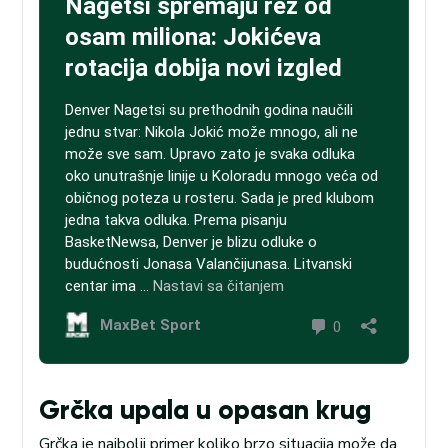
Grčka upala u opasan krug
Grčka je najbolji primer koliko brzo situacija može da