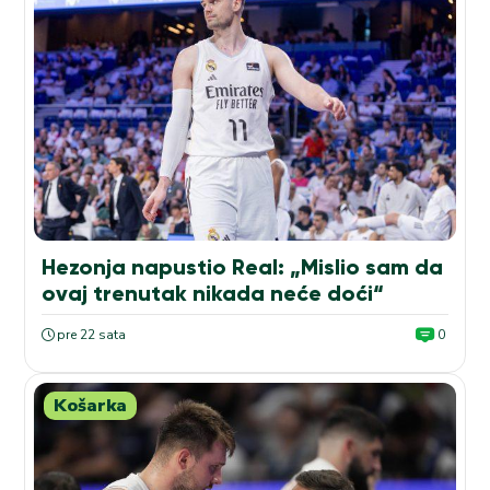
Hezonja napustio Real: „Mislio sam da
ovaj trenutak nikada neće doći“
pre 22 sata
0
Košarka