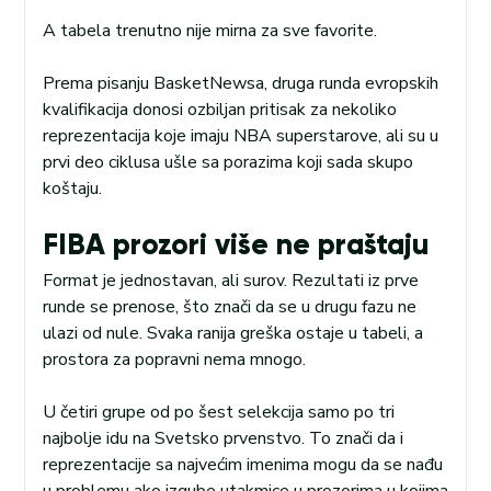
A tabela trenutno nije mirna za sve favorite.
Prema pisanju BasketNewsa, druga runda evropskih
kvalifikacija donosi ozbiljan pritisak za nekoliko
reprezentacija koje imaju NBA superstarove, ali su u
prvi deo ciklusa ušle sa porazima koji sada skupo
koštaju.
FIBA prozori više ne praštaju
Format je jednostavan, ali surov. Rezultati iz prve
runde se prenose, što znači da se u drugu fazu ne
ulazi od nule. Svaka ranija greška ostaje u tabeli, a
prostora za popravni nema mnogo.
U četiri grupe od po šest selekcija samo po tri
najbolje idu na Svetsko prvenstvo. To znači da i
reprezentacije sa najvećim imenima mogu da se nađu