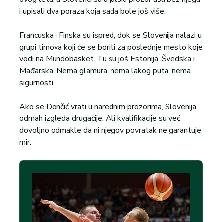
i upisali dva poraza koja sada bole još više.
Francuska i Finska su ispred, dok se Slovenija nalazi u
grupi timova koji će se boriti za poslednje mesto koje
vodi na Mundobasket. Tu su još Estonija, Švedska i
Mađarska. Nema glamura, nema lakog puta, nema
sigurnosti.
Ako se Dončić vrati u narednim prozorima, Slovenija
odmah izgleda drugačije. Ali kvalifikacije su već
dovoljno odmakle da ni njegov povratak ne garantuje
mir.