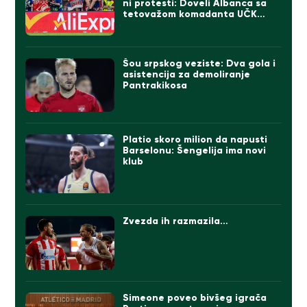
ni protesti: Doveli Albanca sa
tetovažom komadanta UČK
(FOTO)
Šou srpskog veziste: Dva gola i
asistencija za demoliranje
Pantrakikosa
Platio skoro milion da napusti
Barselonu: Šengelija ima novi
klub
Zvezda ih razmazila…
Simeone poveo bivšeg igrača