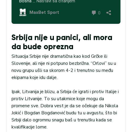
Srbija nije u panici, ali mora
da bude oprezna
Situacija Srbije nije dramatična kao kod Grčke ili
Slovenije, ali nije ni potpuno bezbrižna. “Orlovi” su u
novu grupu ušli sa skorom 4-2 i trenutno su među
ekipama koje idu dalje.
Ipak, Litvanija je blizu, a Srbija će igrati i protiv Italije i
protiv Litvanije. To su utakmice koje mogu da
promene sve. Dobra vest je da se očekuje da Nikola
Jokić i Bogdan Bogdanović budu tu u avgustu, što bi
Srbiji dalo ogromnu snagu baš u trenutku kada se
kvalifikacije lome.