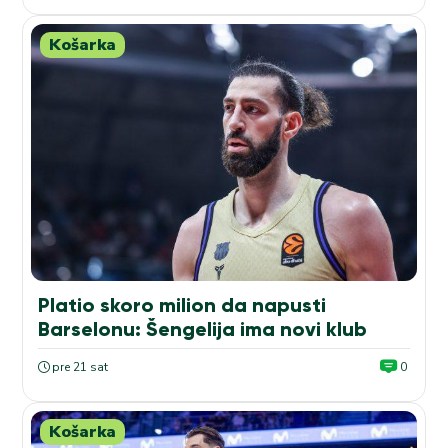
Košarka
Platio skoro milion da napusti
Barselonu: Šengelija ima novi klub
pre 21 sat
0
Košarka