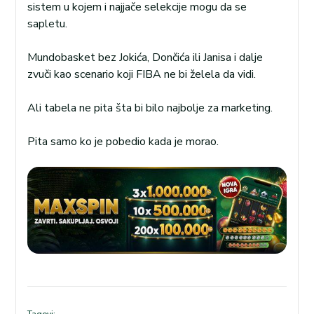
sistem u kojem i najjače selekcije mogu da se
sapletu.
Mundobasket bez Jokića, Dončića ili Janisa i dalje
zvuči kao scenario koji FIBA ne bi želela da vidi.
Ali tabela ne pita šta bi bilo najbolje za marketing.
Pita samo ko je pobedio kada je morao.
Tagovi: