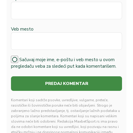
Veb mesto
Sačuvaj moje ime, e-poštu i veb mesto u ovom
pregledaču veba za sledeći put kada komentarišem.
Komentari koji sadrže psovke, uvredljive, vulgarne, preteće,
rasističke ili šovinističke poruke neće biti objavljeni. Strogo je
zabranjeno lažno predstavljanje, tj. ostavljanje lažnih podataka u
poljima za slanje komentara. Komentari koji su napisani velikim
slovima neće biti odobreni. Redakcija MaxbetSport.rs ima pravo
da ne odobri komentare koji su uvredljivi, koji pozivaju na rasnu i
etničku mržnju i ne doprinose normalnoj komunikaciji između