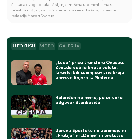
čitalaca ovog portala. Mišljenja iznešena u komentarima su
privatno mišljenje autora komentara i ne odražavaju stavove
redakcije MaxbetSport.rs.
U FOKUSU
VIDEO
GALERIJA
„Luda“ priča transfera Ovusua:
Zvezda odbila kripto valute,
Izraelci bili sumnjičavi, na kraju
umešan Bajern iz Minhena
Holanđanina nema, pa se čeka
odgovor Stankovića
Upravu Spartaka ne zanimaju ni
„Fratija“ ni „Delije“ ni bratstvo