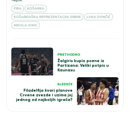
FIBA
KOŠARKA
KOŠARKAŠKA REPREZENTACIJA SRBIJE
LUKA DONČIĆ
NIKOLA JOKIC
Kretanje
PRETHODNO
članka
Žalgiris kupio poene iz
Partizana: Veliki potpis u
Kaunasu
SLEDEĆE
Filadelfija kvari planove
Crvene zvezde i uzima joj
jednog od najboljih igrača?