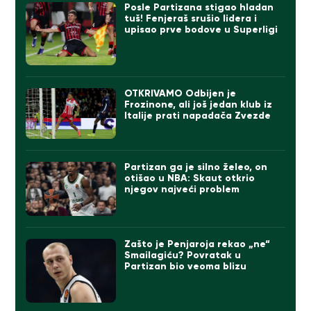
Posle Partizana stigao hladan
tuš! Fenjeraš srušio lidera i
upisao prve bodove u Superligi
OTKRIVAMO Odbijen je
Frozinone, ali još jedan klub iz
Italije prati napadača Zvezde
Partizan ga je silno želeo, on
otišao u NBA: Skaut otkrio
njegov najveći problem
Zašto je Penjaroja rekao „ne“
Smailagiću? Povratak u
Partizan bio veoma blizu