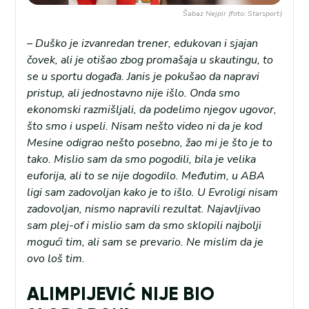
Šabaz Nejpir (foto: Starsport)
– Duško je izvanredan trener, edukovan i sjajan
čovek, ali je otišao zbog promašaja u skautingu, to
se u sportu događa. Janis je pokušao da napravi
pristup, ali jednostavno nije išlo. Onda smo
ekonomski razmišljali, da podelimo njegov ugovor,
što smo i uspeli. Nisam nešto video ni da je kod
Mesine odigrao nešto posebno, žao mi je što je to
tako. Mislio sam da smo pogodili, bila je velika
euforija, ali to se nije dogodilo. Međutim, u ABA
ligi sam zadovoljan kako je to išlo. U Evroligi nisam
zadovoljan, nismo napravili rezultat. Najavljivao
sam plej-of i mislio sam da smo sklopili najbolji
mogući tim, ali sam se prevario. Ne mislim da je
ovo loš tim.
ALIMPIJEVIĆ NIJE BIO