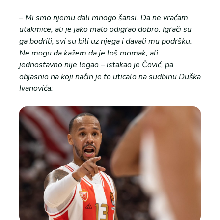
– Mi smo njemu dali mnogo šansi. Da ne vraćam
utakmice, ali je jako malo odigrao dobro. Igrači su
ga bodrili, svi su bili uz njega i davali mu podršku.
Ne mogu da kažem da je loš momak, ali
jednostavno nije legao – istakao je Čović, pa
objasnio na koji način je to uticalo na sudbinu Duška
Ivanovića: