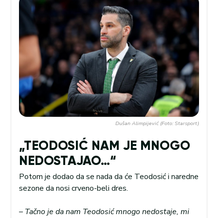
Dušan Alimpijević (Foto: Starsport)
„TEODOSIĆ NAM JE MNOGO
NEDOSTAJAO…“
Potom je dodao da se nada da će Teodosić i naredne
sezone da nosi crveno-beli dres.
– Tačno je da nam Teodosić mnogo nedostaje, mi