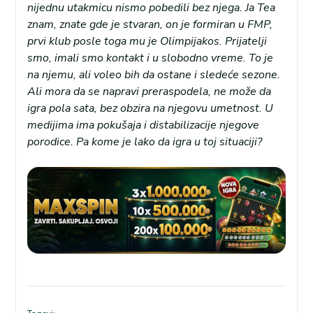
nijednu utakmicu nismo pobedili bez njega. Ja Tea
znam, znate gde je stvaran, on je formiran u FMP,
prvi klub posle toga mu je Olimpijakos. Prijatelji
smo, imali smo kontakt i u slobodno vreme. To je
na njemu, ali voleo bih da ostane i sledeće sezone.
Ali mora da se napravi preraspodela, ne može da
igra pola sata, bez obzira na njegovu umetnost. U
medijima ima pokušaja i distabilizacije njegove
porodice. Pa kome je lako da igra u toj situaciji?