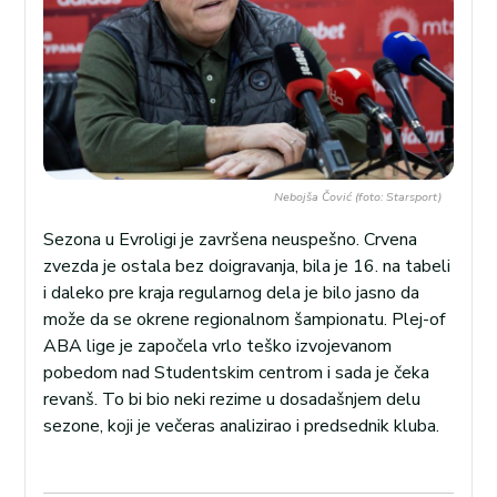
Nebojša Čović (foto: Starsport)
Sezona u Evroligi je završena neuspešno. Crvena
zvezda je ostala bez doigravanja, bila je 16. na tabeli
i daleko pre kraja regularnog dela je bilo jasno da
može da se okrene regionalnom šampionatu. Plej-of
ABA lige je započela vrlo teško izvojevanom
pobedom nad Studentskim centrom i sada je čeka
revanš. To bi bio neki rezime u dosadašnjem delu
sezone, koji je večeras analizirao i predsednik kluba.