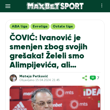
Skip
to
content
ABA liga
Evroliga
Ostale lige
ČOVIĆ: Ivanović je
smenjen zbog svojih
grešaka! Želeli smo
Alimpijevića, ali…
Mateja Petković
7
Objavljeno
15.04.2024. 21:45