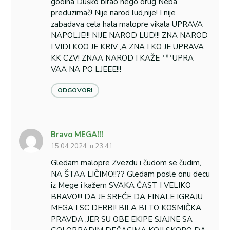
godina Duško birao nego drug Neba
preduzimač! Nije narod lud,nije! I nije
zabadava cela hala malopre vikala UPRAVA
NAPOLJE!!! NIJE NAROD LUD!!! ZNA NAROD
I VIDI KOO JE KRIV ,A ZNA I KO JE UPRAVA
KK CZV! ZNAA NAROD I KAŽE ***UPRA
VAA NA PO LJEEE!!!
ODGOVORI
Bravo MEGA!!!
15.04.2024. u 23:41
Gledam malopre Zvezdu i čudom se čudim,
NA ŠTAA LIČIMO!!?? Gledam posle onu decu
iz Mege i kažem SVAKA ČAST I VELIKO
BRAVO!!! DA JE SREĆE DA FINALE IGRAJU
MEGA I SC DERBI! BILA BI TO KOSMIČKA
PRAVDA ,JER SU OBE EKIPE SJAJNE SA