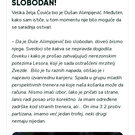
SLOBODAN!
Velika želja Čovića bio je Dušan Alimpijević. Međutim,
kako sam ističe, u tom momentu nije bilo moguće da
se saradnja ostvari.
– Da je Dule Alimpijević bio slobodan, doveli bismo
njega. Svedoci ste kakva se nepravda dogodila
čoveku i kako je prošao zahvaljujući nerezonskim
potezima Lesora, koji je sada ostrašćeni mrzitelj
Zvezde. Bilo je tu raznih napada, otišao je i
napravio izvanrednu karijeru. Spada u grupu mladih
perspektivnih trenera na koje naša košarka može da
računa. Nismo imali izbor, lako je pričati sa strane,
Janis radi posao vrlo korektno. Ja imam određene
zadrške kod stranih trenera, ali… On ima 3:2 protiv
partizana, imamo već jedan trofej, neki drugi
nemaju nijedan.