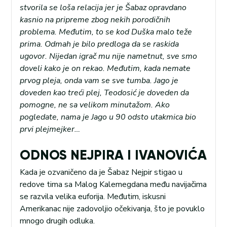
stvorila se loša relacija jer je Šabaz opravdano
kasnio na pripreme zbog nekih porodičnih
problema. Međutim, to se kod Duška malo teže
prima. Odmah je bilo predloga da se raskida
ugovor. Nijedan igrač mu nije nametnut, sve smo
doveli kako je on rekao. Međutim, kada nemate
prvog pleja, onda vam se sve tumba. Jago je
doveden kao treći plej, Teodosić je doveden da
pomogne, ne sa velikom minutažom. Ako
pogledate, nama je Jago u 90 odsto utakmica bio
prvi plejmejker…
ODNOS NEJPIRA I IVANOVIĆA
Kada je ozvaničeno da je Šabaz Nejpir stigao u
redove tima sa Malog Kalemegdana među navijačima
se razvila velika euforija. Međutim, iskusni
Amerikanac nije zadovoljio očekivanja, što je povuklo
mnogo drugih odluka.