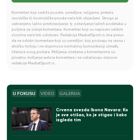
Komentari koji sadrže psovke, uvredljive, vulgarne, preteće,
rasističke ili šovinističke poruke neće biti objavljeni. Strogo je
zabranjeno lažno predstavljanje, tj. ostavljanje lažnih podataka u
poljima za slanje komentara. Komentari koji su napisani velikim
slovima neće biti odobreni. Redakcija MaxbetSport.rs ima pravo
da ne odobri komentare koji su uvredljivi, koji pozivaju na rasnu i
etničku mržnju i ne doprinose normalnoj komunikaciji između
čitalaca ovog portala. Mišljenja iznešena u komentarima su
privatno mišljenje autora komentara i ne odražavaju stavove
redakcije MaxbetSport.rs.
U FOKUSU
VIDEO
GALERIJA
Crvena zvezda Ibona Navara: Ko
je sve otišao, ko je stigao i kako
izgleda tim