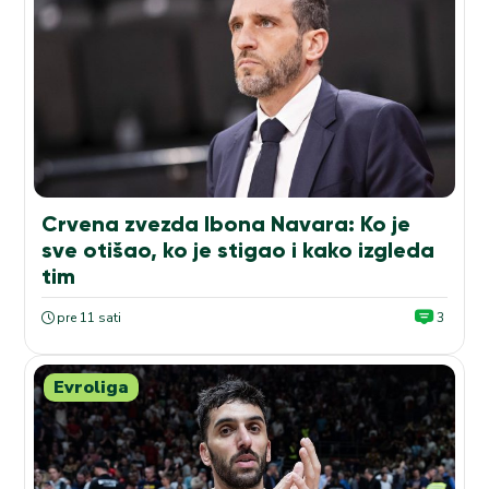
Crvena zvezda Ibona Navara: Ko je
sve otišao, ko je stigao i kako izgleda
tim
pre 11 sati
3
Evroliga