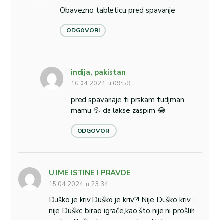
Obavezno tableticu pred spavanje
ODGOVORI
indija, pakistan
16.04.2024. u 09:58
pred spavanaje ti prskam tudjman
mamu 💦 da lakse zaspim 😂
ODGOVORI
U IME ISTINE I PRAVDE
15.04.2024. u 23:34
Duško je kriv,Duško je kriv?! Nije Duško kriv i
nije Duško birao igrače,kao što nije ni prošlih