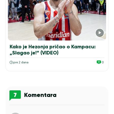
Kako je Hezonja pričao o Kampacu:
„Slagao je!“ (VIDEO)
pre 2 dana
0
7
Komentara