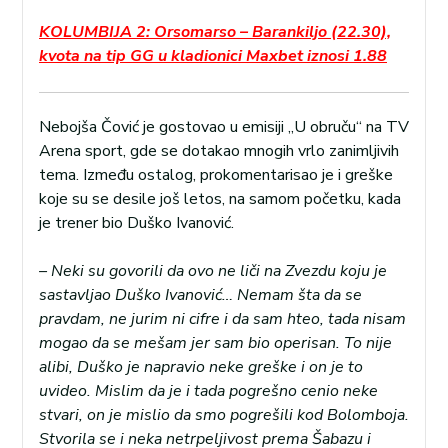
KOLUMBIJA 2: Orsomarso – Barankiljo (22.30),
kvota na tip GG u kladionici Maxbet iznosi 1.88
Nebojša Čović je gostovao u emisiji „U obruču“ na TV
Arena sport, gde se dotakao mnogih vrlo zanimljivih
tema. Između ostalog, prokomentarisao je i greške
koje su se desile još letos, na samom početku, kada
je trener bio Duško Ivanović.
– Neki su govorili da ovo ne liči na Zvezdu koju je
sastavljao Duško Ivanović… Nemam šta da se
pravdam, ne jurim ni cifre i da sam hteo, tada nisam
mogao da se mešam jer sam bio operisan. To nije
alibi, Duško je napravio neke greške i on je to
uvideo. Mislim da je i tada pogrešno cenio neke
stvari, on je mislio da smo pogrešili kod Bolomboja.
Stvorila se i neka netrpeljivost prema Šabazu i