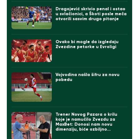
Dragojević skrivio penal i ostao
u svlačionici, a Škoti posle meča
otvorili sasvim drugo pitanje
Ovako bi mogle da izgledaju
Zvezdine petorke u Evroligi
Vojvodina našla šifru za novu
pobedu
Trener Novog Pazara o krilu
koje je namučilo Zvezdu za
MaxBet: Donosi nam novu
dimenziju, biće ozbiljno
pojačanje!