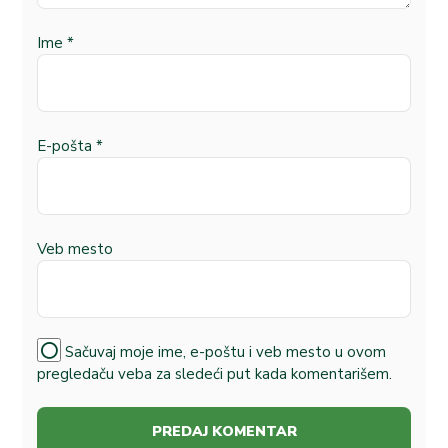
Ime
*
E-pošta
*
Veb mesto
Sačuvaj moje ime, e-poštu i veb mesto u ovom
pregledaču veba za sledeći put kada komentarišem.