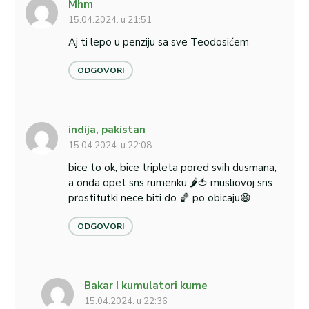
Mhm
15.04.2024. u 21:51
Aj ti lepo u penziju sa sve Teodosićem
ODGOVORI
indija, pakistan
15.04.2024. u 22:08
bice to ok, bice tripleta pored svih dusmana,
a onda opet sns rumenku 🌶️🍅 musliovoj sns
prostitutki nece biti do 🏀 po obicaju😆
ODGOVORI
Bakar I kumulatori kume
15.04.2024. u 22:36