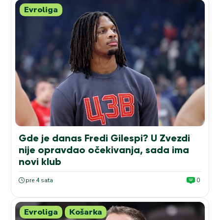
Evroliga
Gde je danas Fredi Gilespi? U Zvezdi
nije opravdao očekivanja, sada ima
novi klub
pre 4 sata
0
Evroliga
Košarka