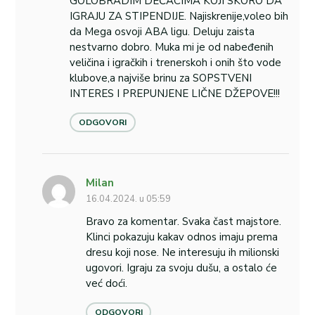
GOLOBRADIM DEČACIMA KOJI SKORO DA
IGRAJU ZA STIPENDIJE. Najiskrenije,voleo bih
da Mega osvoji ABA ligu. Deluju zaista
nestvarno dobro. Muka mi je od nabeđenih
veličina i igračkih i trenerskoh i onih što vode
klubove,a najviše brinu za SOPSTVENI
INTERES I PREPUNJENE LIČNE DŽEPOVE!!!
ODGOVORI
Milan
16.04.2024. u 05:59
Bravo za komentar. Svaka čast majstore.
Klinci pokazuju kakav odnos imaju prema
dresu koji nose. Ne interesuju ih milionski
ugovori. Igraju za svoju dušu, a ostalo će
već doći.
ODGOVORI