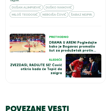
Tagovi:
DUŠAN ALIMPIJEVIĆ
DUŠKO IVANOVIĆ
MILOŠ TEODOSIĆ
NEBOJŠA ČOVIĆ
ŠABAZ NEJPIR.
Kretanje
PRETHODNO
DRAMA U ARENI Pogledajte
članka
kako je Bogavac promašio
šut za produžetak protiv
Zvezde (VIDEO)
SLEDEĆE
ZVEZDAŠI, RADUJTE SE! Čović
otkrio kada će Topić da
zaigra
POVEZANE VESTI