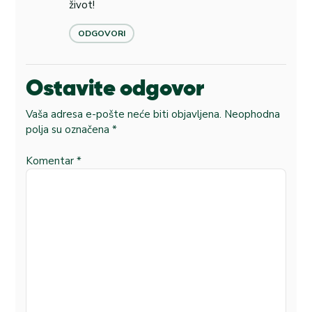
život!
ODGOVORI
Ostavite odgovor
Vaša adresa e-pošte neće biti objavljena.
Neophodna
polja su označena
*
Komentar
*