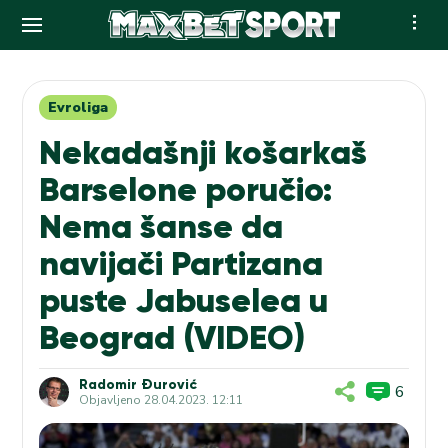
Skip
to
content
Evroliga
Nekadašnji košarkaš
Barselone poručio:
Nema šanse da
navijači Partizana
puste Jabuselea u
Beograd (VIDEO)
Radomir Đurović
6
Objavljeno
28.04.2023. 12:11