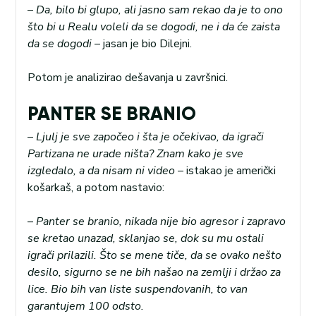
–
Da, bilo bi glupo, ali jasno sam rekao da je to ono
što bi u Realu voleli da se dogodi, ne i da će zaista
da se dogodi
– jasan je bio Dilejni.
Potom je analizirao dešavanja u završnici.
PANTER SE BRANIO
–
Ljulj je sve započeo i šta je očekivao, da igrači
Partizana ne urade ništa? Znam kako je sve
izgledalo, a da nisam ni video
– istakao je američki
košarkaš, a potom nastavio:
–
Panter se branio, nikada nije bio agresor i zapravo
se kretao unazad, sklanjao se, dok su mu ostali
igrači prilazili. Što se mene tiče, da se ovako nešto
desilo, sigurno se ne bih našao na zemlji i držao za
lice. Bio bih van liste suspendovanih, to van
garantujem 100 odsto.