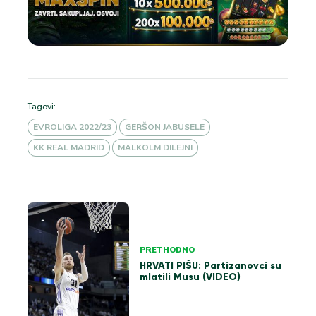
Tagovi:
EVROLIGA 2022/23
GERŠON JABUSELE
KK REAL MADRID
MALKOLM DILEJNI
Kretanje
članka
PRETHODNO
HRVATI PIŠU: Partizanovci su
mlatili Musu (VIDEO)