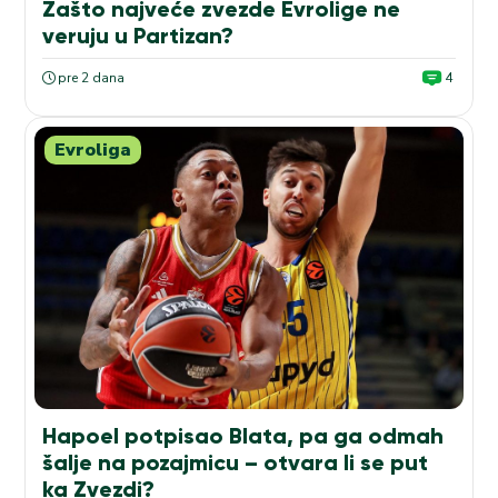
Zašto najveće zvezde Evrolige ne
veruju u Partizan?
pre 2 dana
4
Evroliga
Hapoel potpisao Blata, pa ga odmah
šalje na pozajmicu – otvara li se put
ka Zvezdi?