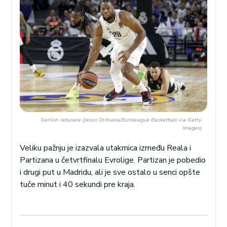
Geršon Jabusele (Jesus Orihuela/Euroleague Basketball via Getty
Images)
Veliku pažnju je izazvala utakmica između Reala i
Partizana u četvrtfinalu Evrolige. Partizan je pobedio
i drugi put u Madridu, ali je sve ostalo u senci opšte
tuče minut i 40 sekundi pre kraja.