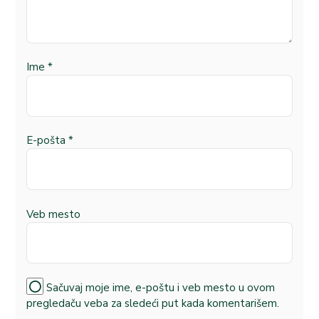
Ime
*
E-pošta
*
Veb mesto
Sačuvaj moje ime, e-poštu i veb mesto u ovom
pregledaču veba za sledeći put kada komentarišem.