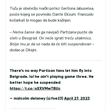
Tuču je obeležio rvački potez Geršona Jabuselea,
posle kojeg se povredio Dante Eksum. Francuski
košarkaš bi mogao da bude kažnjen.
–
Nema šanse da ga navijači Partizana puste da
sleti u Beograd. On neće igrati treću utakmicu.
Bolje mu je da se nada da će biti suspendovan
–
dodao je Dilejni.
There’s no way Partizan fans let him fly into
Belgrade. lol he ain’t playing game three. He
better hope he suspended
https://t.co/oXXVMwTBUc
— malcolm delaney (@foe23)
April 27, 2023