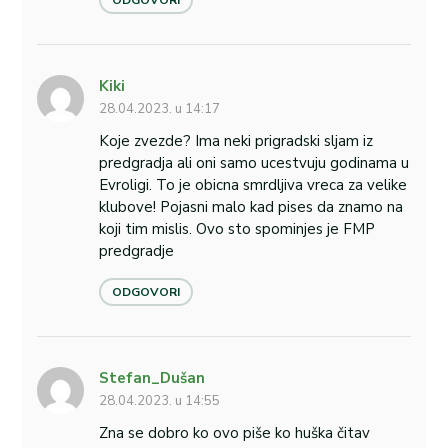
Kiki
28.04.2023. u 14:17
Koje zvezde? Ima neki prigradski sljam iz
predgradja ali oni samo ucestvuju godinama u
Evroligi. To je obicna smrdljiva vreca za velike
klubove! Pojasni malo kad pises da znamo na
koji tim mislis. Ovo sto spominjes je FMP
predgradje
ODGOVORI
Stefan_Dušan
28.04.2023. u 14:55
Zna se dobro ko ovo piše ko huška čitav