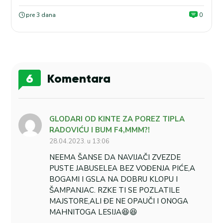
pre 3 dana
0
6
Komentara
GLODARI OD KINTE ZA POREZ TIPLA
RADOVIĆU I BUM F4,MMM?!
28.04.2023. u 13:06
NEEMA ŠANSE DA NAVIJAČI ZVEZDE
PUSTE JABUSELEA BEZ VOĐENJA PIĆE,A
BOGAMI I GSLA NA DOBRU KLOPU I
ŠAMPANJAC. RZKE TI SE POZLATILE
MAJSTORE,ALI ĐE NE OPAUČI I ONOGA
MAHNITOGA LESIJA😆😆