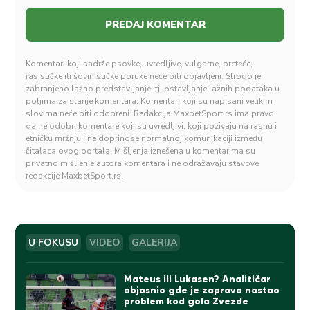
Komentari koji sadrže psovke, uvredljive, vulgarne, preteće,
rasističke ili šovinističke poruke neće biti objavljeni. Strogo je
zabranjeno lažno predstavljanje, tj. ostavljanje lažnih podataka u
poljima za slanje komentara. Komentari koji su napisani velikim
slovima neće biti odobreni. Redakcija MaxbetSport.rs ima pravo
da ne odobri komentare koji su uvredljivi, koji pozivaju na rasnu i
etničku mržnju i ne doprinose normalnoj komunikaciji između
čitalaca ovog portala. Mišljenja iznešena u komentarima su
privatno mišljenje autora komentara i ne odražavaju stavove
redakcije MaxbetSport.rs.
U FOKUSU
VIDEO
GALERIJA
Mateus ili Lukasen? Analitičar
objasnio gde je zapravo nastao
problem kod gola Zvezde