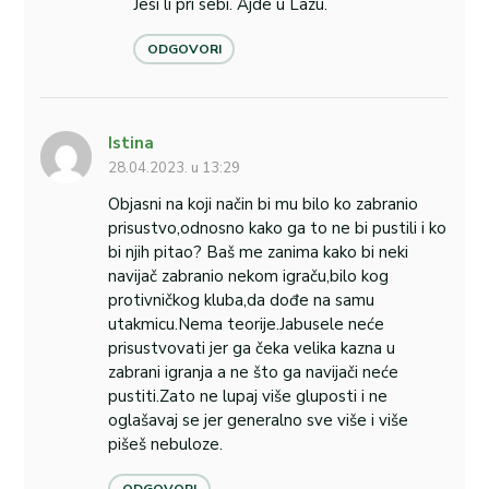
Jesi li pri sebi. Ajde u Lazu.
ODGOVORI
Istina
28.04.2023. u 13:29
Objasni na koji način bi mu bilo ko zabranio
prisustvo,odnosno kako ga to ne bi pustili i ko
bi njih pitao? Baš me zanima kako bi neki
navijač zabranio nekom igraču,bilo kog
protivničkog kluba,da dođe na samu
utakmicu.Nema teorije.Jabusele neće
prisustvovati jer ga čeka velika kazna u
zabrani igranja a ne što ga navijači neće
pustiti.Zato ne lupaj više gluposti i ne
oglašavaj se jer generalno sve više i više
pišeš nebuloze.
ODGOVORI