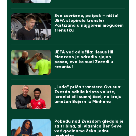
Sve završeno, pa ipak – ništa!
UEFA stopirala transfer
Partizana u najgorem mogućem
trenutku
UEFA već odlučila: Hesus Hil
Manzano je odradio sjajan
posao, evo ko sudi Zvezdi u
revanšu!
„Luda“ priča transfera Ovusua:
Zvezda odbila kripto valute,
Izraelci bili sumnjičavi, na kraju
umešan Bajern iz Minhena
Pobedu nad Zvezdom gledala je
sa tribina, ali vlasnica Ber Ševe
već godinama čeka jednu
utakmicu