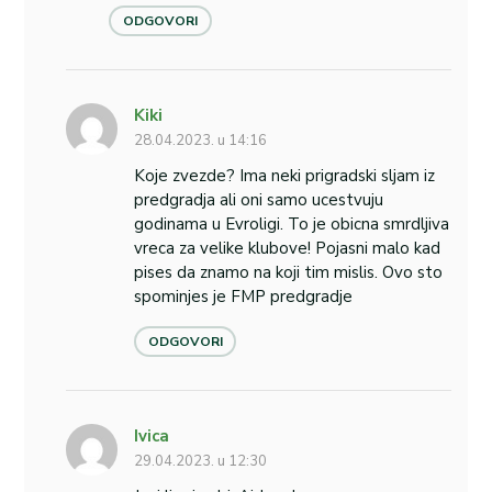
ODGOVORI
Kiki
28.04.2023. u 14:16
Koje zvezde? Ima neki prigradski sljam iz
predgradja ali oni samo ucestvuju
godinama u Evroligi. To je obicna smrdljiva
vreca za velike klubove! Pojasni malo kad
pises da znamo na koji tim mislis. Ovo sto
spominjes je FMP predgradje
ODGOVORI
Ivica
29.04.2023. u 12:30