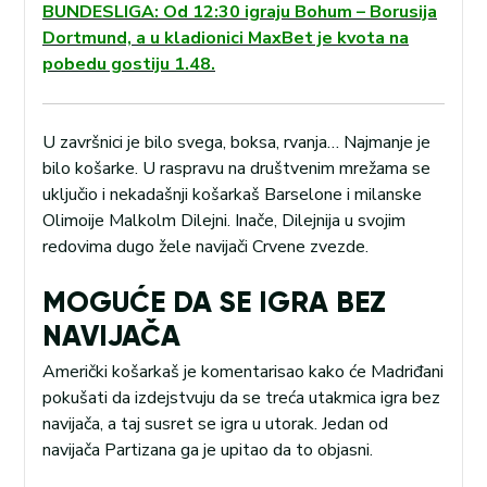
BUNDESLIGA: Od 12:30 igraju Bohum – Borusija
Dortmund, a u kladionici MaxBet je kvota na
pobedu gostiju 1.48.
U završnici je bilo svega, boksa, rvanja… Najmanje je
bilo košarke. U raspravu na društvenim mrežama se
uključio i nekadašnji košarkaš Barselone i milanske
Olimoije Malkolm Dilejni. Inače, Dilejnija u svojim
redovima dugo žele navijači Crvene zvezde.
MOGUĆE DA SE IGRA BEZ
NAVIJAČA
Američki košarkaš je komentarisao kako će Madriđani
pokušati da izdejstvuju da se treća utakmica igra bez
navijača, a taj susret se igra u utorak. Jedan od
navijača Partizana ga je upitao da to objasni.