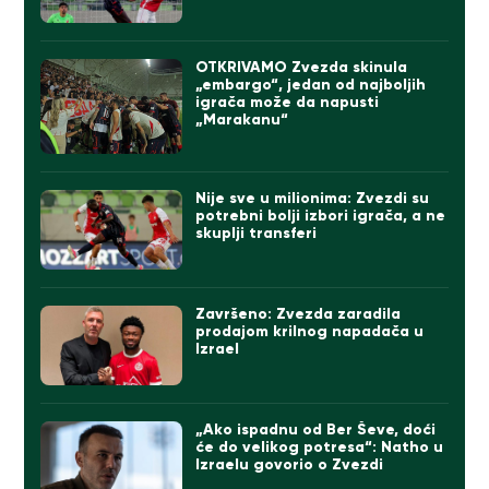
OTKRIVAMO Zvezda skinula
„embargo“, jedan od najboljih
igrača može da napusti
„Marakanu“
Nije sve u milionima: Zvezdi su
potrebni bolji izbori igrača, a ne
skuplji transferi
Završeno: Zvezda zaradila
prodajom krilnog napadača u
Izrael
„Ako ispadnu od Ber Ševe, doći
će do velikog potresa“: Natho u
Izraelu govorio o Zvezdi