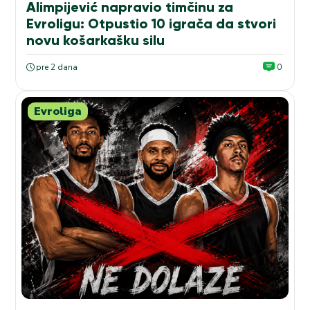
Alimpijević napravio timčinu za
Evroligu: Otpustio 10 igrača da stvori
novu košarkašku silu
pre 2 dana
0
Evroliga