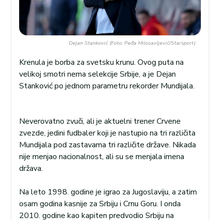
Dejan Stanković (Foto: Peđa Milosavljević/Starsport)
Krenula je borba za svetsku krunu. Ovog puta na
velikoj smotri nema selekcije Srbije, a je Dejan
Stanković po jednom parametru rekorder Mundijala.
Neverovatno zvuči, ali je aktuelni trener Crvene
zvezde, jedini fudbaler koji je nastupio na tri različita
Mundijala pod zastavama tri različite države. Nikada
nije menjao nacionalnost, ali su se menjala imena
država.
Na leto 1998. godine je igrao za Jugoslaviju, a zatim
osam godina kasnije za Srbiju i Crnu Goru. I onda
2010. godine kao kapiten predvodio Srbiju na