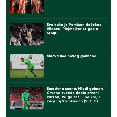
Evo kako je Partizan dočekao
Vildozu! Plejmejker stigao u
Srbiju
Mačva ima novog golmana
Emotivna scena: Mladi golman
Crvene zvezde dobio crveni
karton, svi ga tešili, na kraju
zagrljaj Stankovića (VIDEO)