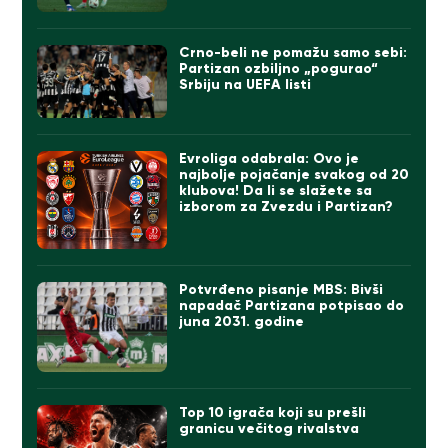
Crno-beli ne pomažu samo sebi:
Partizan ozbiljno „pogurao“
Srbiju na UEFA listi
Evroliga odabrala: Ovo je
najbolje pojačanje svakog od 20
klubova! Da li se slažete sa
izborom za Zvezdu i Partizan?
Potvrđeno pisanje MBS: Bivši
napadač Partizana potpisao do
juna 2031. godine
Top 10 igrača koji su prešli
granicu večitog rivalstva