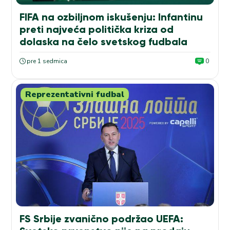
FIFA na ozbiljnom iskušenju: Infantinu
preti najveća politička kriza od
dolaska na čelo svetskog fudbala
pre 1 sedmica
0
Reprezentativni fudbal
FS Srbije zvanično podržao UEFA: