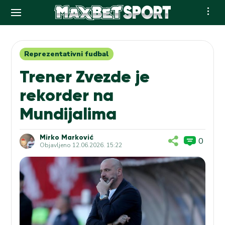
Skip
to
content
Reprezentativni fudbal
Trener Zvezde je
rekorder na
Mundijalima
Mirko Marković
0
Objavljeno
12.06.2026. 15:22