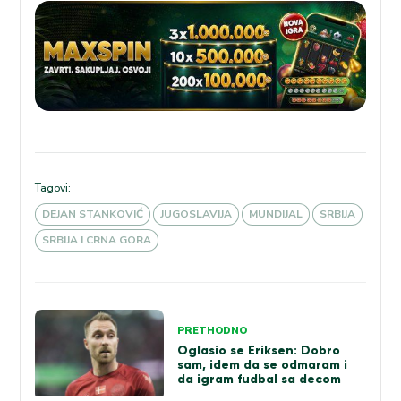
Tagovi:
DEJAN STANKOVIĆ
JUGOSLAVIJA
MUNDIJAL
SRBIJA
SRBIJA I CRNA GORA
Kretanje
PRETHODNO
članka
Oglasio se Eriksen: Dobro
sam, idem da se odmaram i
da igram fudbal sa decom