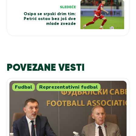
SLEDEĆE
Osipa se srpski drim tim:
Petrić ostao bez još dve
mlade zvezde
POVEZANE VESTI
Fudbal
Reprezentativni fudbal