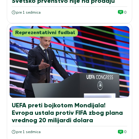
Svetsko prvenstvo nije na prodaju
pre 1 sedmica
0
Reprezentativni fudbal
UEFA preti bojkotom Mondijala!
Evropa ustala protiv FIFA zbog plana
vrednog 20 milijardi dolara
pre 1 sedmica
0