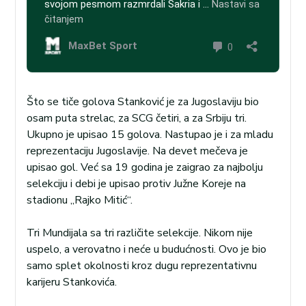
Što se tiče golova Stanković je za Jugoslaviju bio
osam puta strelac, za SCG četiri, a za Srbiju tri.
Ukupno je upisao 15 golova. Nastupao je i za mladu
reprezentaciju Jugoslavije. Na devet mečeva je
upisao gol. Već sa 19 godina je zaigrao za najbolju
selekciju i debi je upisao protiv Južne Koreje na
stadionu „Rajko Mitić“.
Tri Mundijala sa tri različite selekcije. Nikom nije
uspelo, a verovatno i neće u budućnosti. Ovo je bio
samo splet okolnosti kroz dugu reprezentativnu
karijeru Stankovića.