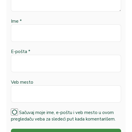
Ime
*
E-pošta
*
Veb mesto
Sačuvaj moje ime, e-poštu i veb mesto u ovom
pregledaču veba za sledeći put kada komentarišem.