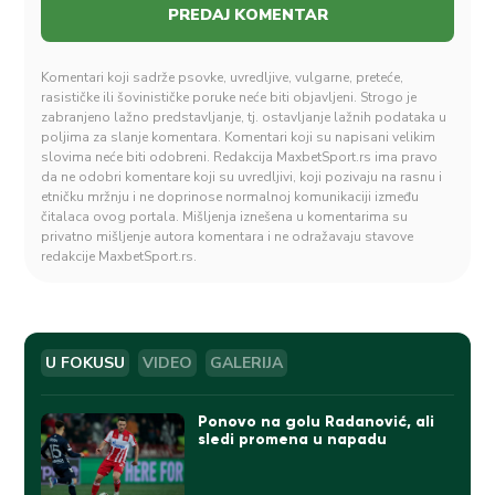
Komentari koji sadrže psovke, uvredljive, vulgarne, preteće,
rasističke ili šovinističke poruke neće biti objavljeni. Strogo je
zabranjeno lažno predstavljanje, tj. ostavljanje lažnih podataka u
poljima za slanje komentara. Komentari koji su napisani velikim
slovima neće biti odobreni. Redakcija MaxbetSport.rs ima pravo
da ne odobri komentare koji su uvredljivi, koji pozivaju na rasnu i
etničku mržnju i ne doprinose normalnoj komunikaciji između
čitalaca ovog portala. Mišljenja iznešena u komentarima su
privatno mišljenje autora komentara i ne odražavaju stavove
redakcije MaxbetSport.rs.
U FOKUSU
VIDEO
GALERIJA
Ponovo na golu Radanović, ali
sledi promena u napadu