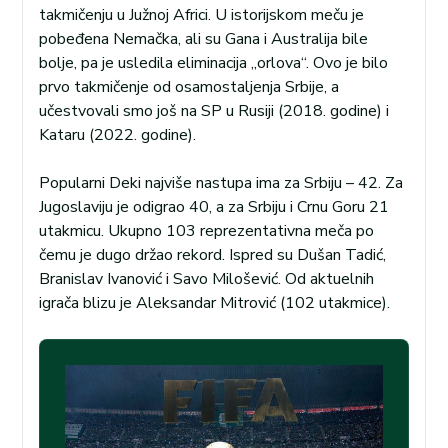
takmičenju u Južnoj Africi. U istorijskom meču je
pobeđena Nemačka, ali su Gana i Australija bile
bolje, pa je usledila eliminacija „orlova“. Ovo je bilo
prvo takmičenje od osamostaljenja Srbije, a
učestvovali smo još na SP u Rusiji (2018. godine) i
Kataru (2022. godine).
Popularni Deki najviše nastupa ima za Srbiju – 42. Za
Jugoslaviju je odigrao 40, a za Srbiju i Crnu Goru 21
utakmicu. Ukupno 103 reprezentativna meča po
čemu je dugo držao rekord. Ispred su Dušan Tadić,
Branislav Ivanović i Savo Milošević. Od aktuelnih
igrača blizu je Aleksandar Mitrović (102 utakmice).