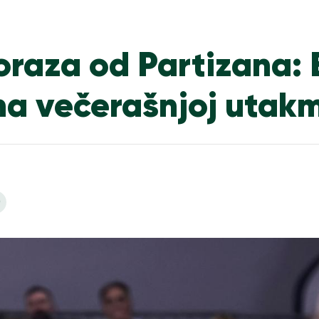
oraza od Partizana: B
na večerašnjoj utakm