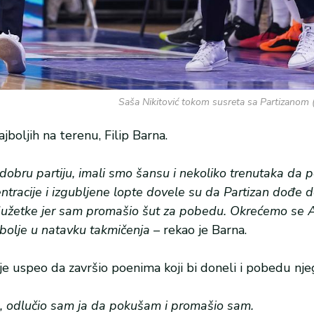
Saša Nikitović tokom susreta sa Partizanom (
jboljih na terenu, Filip Barna.
 dobru partiju, imali smo šansu i nekoliko trenutaka da
tracije i izgubljene lopte dovele su da Partizan dođe d
produžetke jer sam promašio šut za pobedu. Okrećemo se A
jbolje u natavku takmičenja
– rekao je Barna.
e uspeo da završio poenima koji bi doneli i pobedu njeg
a, odlučio sam ja da pokušam i promašio sam.