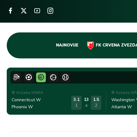
Skip
NAJNOVIJE
FK CRVENA ZVEZD
to
content
Košarka WNBA
Košarka W
3.1
13
1.5
Connecticut W
Washington
1
x
2
Phoenix W
Atlanta W