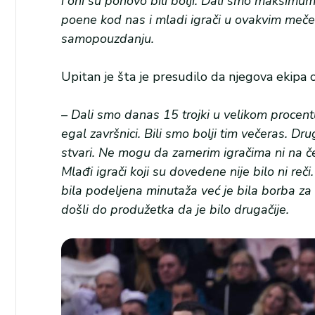
i oni su ponovo bili bolji. Dali smo maksimum
poene kod nas i mladi igrači u ovakvim meče
samopouzdanju.
Upitan je šta je presudilo da njegova ekipa
– Dali smo danas 15 trojki u velikom procen
egal završnici. Bili smo bolji tim večeras. 
stvari. Ne mogu da zamerim igračima ni na čem
Mlađi igrači koji su dovedene nije bilo ni reči
bila podeljena minutaža već je bila borba za
došli do produžetka da je bilo drugačije.