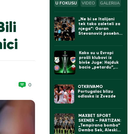
U FOKUSU
VIDEO
GALERIJA
„Ne bi se Italijani
ili
tek tako zaleteli za
njega“: Goran
Stevanović posebno
ici
izdvojio jednog
igrača Partizana
Kako su u Evropi
prošli klubovi iz
bivše Juge: Hajduk
bacio „petardu“,
velika pobeda Borca
0
OTKRIVAMO
Portugalac blizu
odlaska iz Zvezde
MAXBET SPORT
SKENER – PARTIZAN:
„Tempirana bomba“
Demba Sek, Aleskić