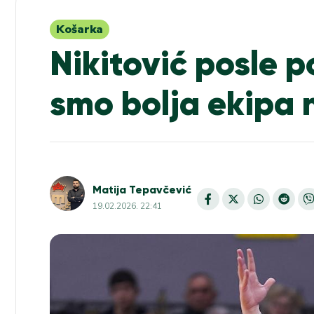
Košarka
Nikitović posle p
smo bolja ekipa 
Matija Tepavčević
19.02.2026. 22:41