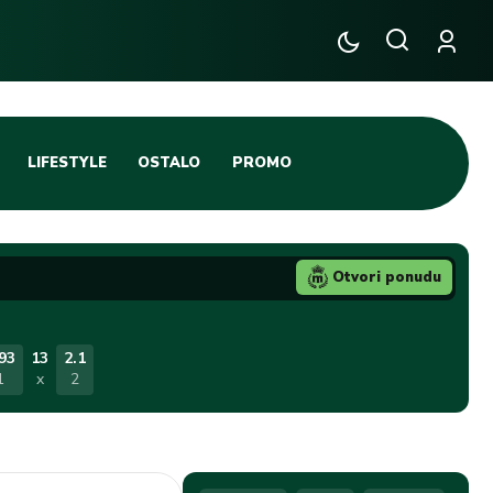
LIFESTYLE
OSTALO
PROMO
TENIS
TIFO SCENA
Otvori ponudu
JA
FUTSAL
TATIVNA KOŠARKA
KROZ OBRUČ!
93
13
2.1
1
x
2
DBAL
IGE
BLOG
INTERVJU NA MAX