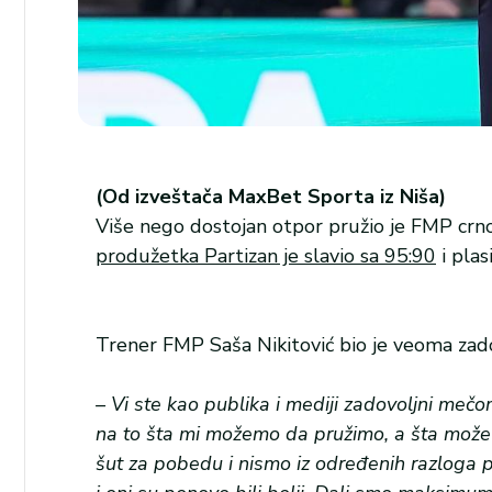
(Od izveštača MaxBet Sporta iz Niša)
Više nego dostojan otpor pružio je FMP crno
produžetka Partizan je slavio sa 95:90
i plas
Trener FMP Saša Nikitović bio je veoma zad
– Vi ste kao publika i mediji zadovoljni meč
na to šta mi možemo da pružimo, a šta može P
šut za pobedu i nismo iz određenih razloga p