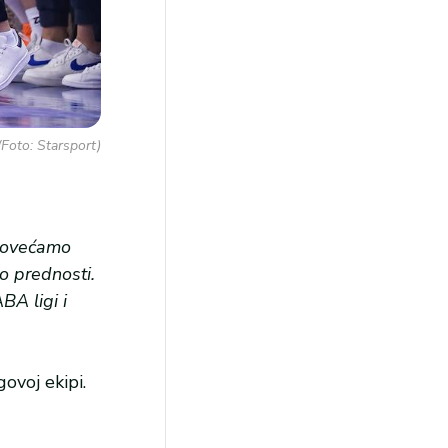
Foto: Starsport)
 povećamo
o prednosti.
BA ligi i
ovoj ekipi.