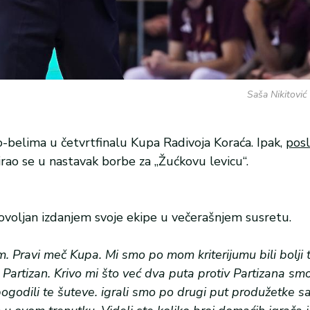
Saša Nikitović 
-belima u četvrtfinalu Kupa Radivoja Koraća. Ipak,
pos
irao se u nastavak borbe za „Žućkovu levicu“.
ovoljan izdanjem svoje ekipe u večerašnjem susretu.
om. Pravi meč Kupa. Mi smo po mom kriterijumu bili bolji
artizan. Krivo mi što već dva puta protiv Partizana smo
ogodili te šuteve. igrali smo po drugi put produžetke s