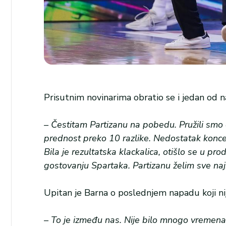
Prisutnim novinarima obratio se i jedan od na
– Čestitam Partizanu na pobedu. Pružili smo
prednost preko 10 razlike. Nedostatak koncen
Bila je rezultatska klackalica, otišlo se u 
gostovanju Spartaka. Partizanu želim sve na
Upitan je Barna o poslednjem napadu koji nij
– To je između nas. Nije bilo mnogo vremen