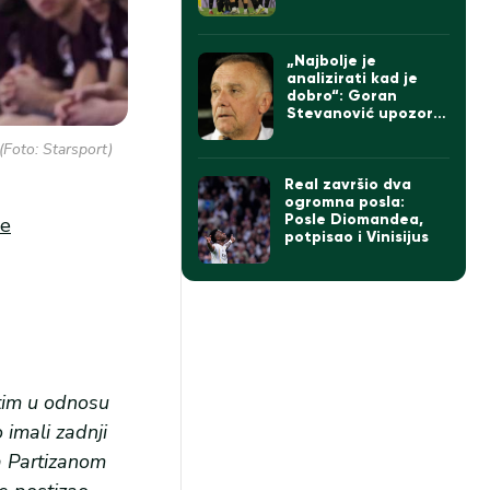
„Najbolje je
analizirati kad je
dobro“: Goran
Stevanović upozorio
da pobeda ne sme
(Foto: Starsport)
da zavara Partizan
Real završio dva
ogromna posla:
Posle Diomandea,
le
potpisao i Vinisijus
 tim u odnosu
 imali zadnji
a Partizanom