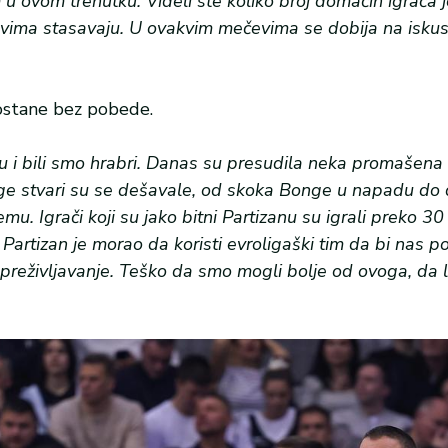
 u ovom trenutku. Videli ste koliko broj domaćih igrača 
vima stasavaju. U ovakvim mečevima se dobija na iskus
 ostane bez pobede.
tu i bili smo hrabri. Danas su presudila neka promašena
Druge stvari su se dešavale, od skoka Bonge u napadu do
u. Igrači koji su jako bitni Partizanu su igrali preko 30
. Partizan je morao da koristi evroligaški tim da bi nas p
 preživljavanje. Teško da smo mogli bolje od ovoga, da l