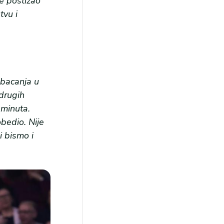
je postizao
tvu i
 bacanja u
 drugih
 minuta.
obedio. Nije
i bismo i