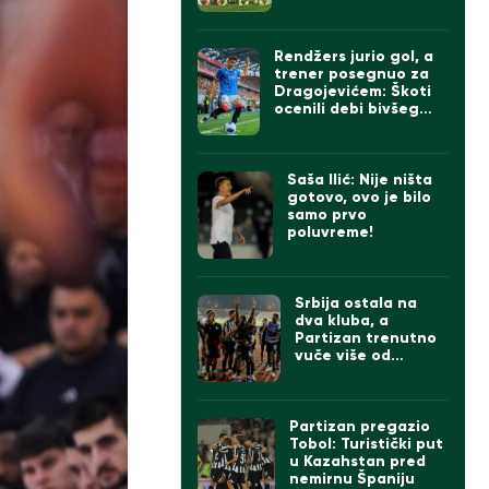
sve bolji, ali „parni
valjak“ ima ogroman
problem
Rendžers jurio gol, a
trener posegnuo za
Dragojevićem: Škoti
ocenili debi bivšeg
kapitena Partizana
Saša Ilić: Nije ništa
gotovo, ovo je bilo
samo prvo
poluvreme!
Srbija ostala na
dva kluba, a
Partizan trenutno
vuče više od
Zvezde
Partizan pregazio
Tobol: Turistički put
u Kazahstan pred
nemirnu Španiju