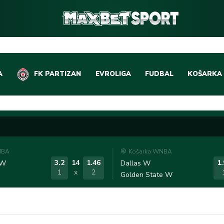
A
FK PARTIZAN
EVROLIGA
FUDBAL
KOŠARKA
DOMAĆI FUDBAL
EVROLIGA
LIGE PETICE
ABA LIGA
EVROPSKA TAKMIČEN
NBA LIGA
NBA
Košarka WNBA
OSTALE LIGE
REPREZEN
3.2
14
1.46
1.
 W
Dallas W
1
x
2
Golden State W
REPREZENTATIVNI FU
OSTALE L