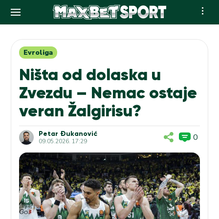
Skip
to
content
Evroliga
Ništa od dolaska u
Zvezdu – Nemac ostaje
veran Žalgirisu?
Petar Đukanović
0
09.05.2026. 17:29