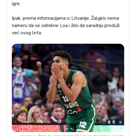
igre.
Ipak, prema informacijama iz Litvanije, Žalgiris nema
nameru da se odrekne Loa i želi da saradnju produži
već ovog leta.
Maodo Lo, (Photo by Angel Martinez/Euroleague Basketball via Getty