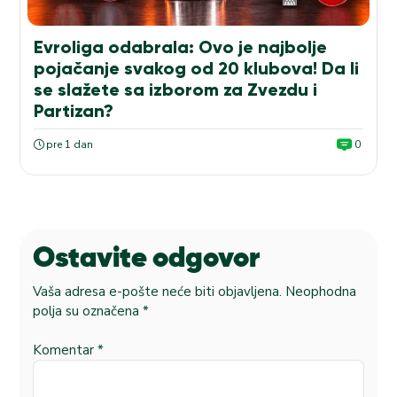
Evroliga odabrala: Ovo je najbolje
pojačanje svakog od 20 klubova! Da li
se slažete sa izborom za Zvezdu i
Partizan?
pre 1 dan
0
Ostavite odgovor
Vaša adresa e-pošte neće biti objavljena.
Neophodna
polja su označena
*
Komentar
*