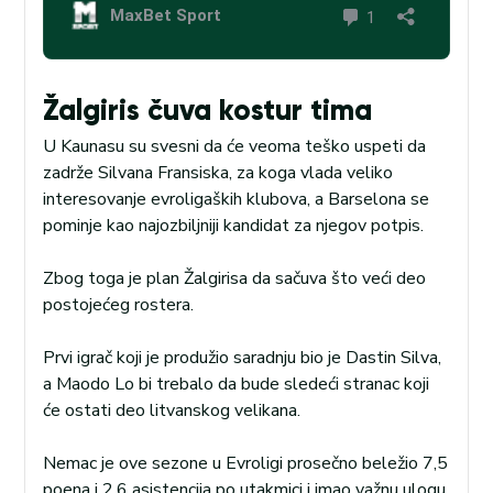
Žalgiris čuva kostur tima
U Kaunasu su svesni da će veoma teško uspeti da
zadrže Silvana Fransiska, za koga vlada veliko
interesovanje evroligaških klubova, a Barselona se
pominje kao najozbiljniji kandidat za njegov potpis.
Zbog toga je plan Žalgirisa da sačuva što veći deo
postojećeg rostera.
Prvi igrač koji je produžio saradnju bio je Dastin Silva,
a Maodo Lo bi trebalo da bude sledeći stranac koji
će ostati deo litvanskog velikana.
Nemac je ove sezone u Evroligi prosečno beležio 7,5
poena i 2,6 asistencija po utakmici i imao važnu ulogu