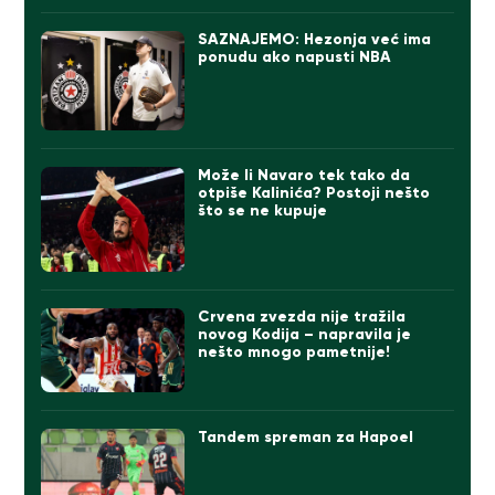
SAZNAJEMO: Hezonja već ima
ponudu ako napusti NBA
Može li Navaro tek tako da
otpiše Kalinića? Postoji nešto
što se ne kupuje
Crvena zvezda nije tražila
novog Kodija – napravila je
nešto mnogo pametnije!
Tandem spreman za Hapoel