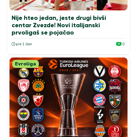
Nije hteo jedan, jeste drugi bivši
centar Zvezde! Novi italijanski
prvoligaš se pojačao
pre 1 dan
0
Evroliga