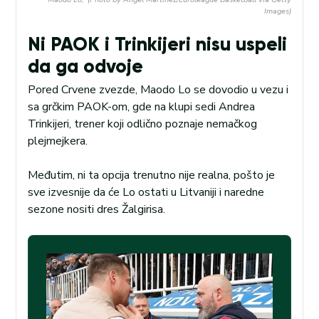
Images)
Ni PAOK i Trinkijeri nisu uspeli
da ga odvoje
Pored Crvene zvezde, Maodo Lo se dovodio u vezu i
sa grčkim PAOK-om, gde na klupi sedi Andrea
Trinkijeri, trener koji odlično poznaje nemačkog
plejmejkera.
Međutim, ni ta opcija trenutno nije realna, pošto je
sve izvesnije da će Lo ostati u Litvaniji i naredne
sezone nositi dres Žalgirisa.