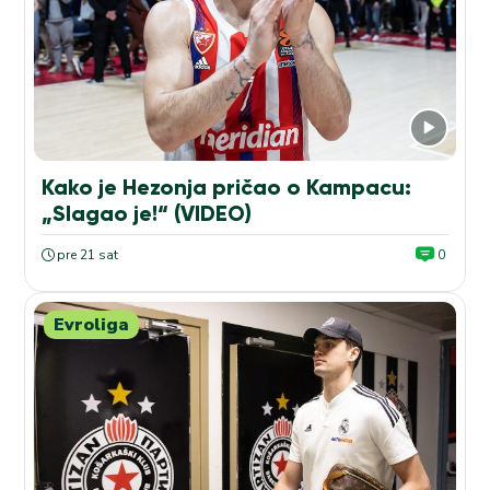
Kako je Hezonja pričao o Kampacu:
„Slagao je!“ (VIDEO)
pre 21 sat
0
Evroliga