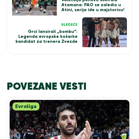
Atamana: PAO se zaledio u
Atini, serija ide u majstoricu!
SLEDEĆE
Grci lansirali „bombu“:
Legenda evropske košarke
kandidat za trenera Zvezde
POVEZANE VESTI
Evroliga