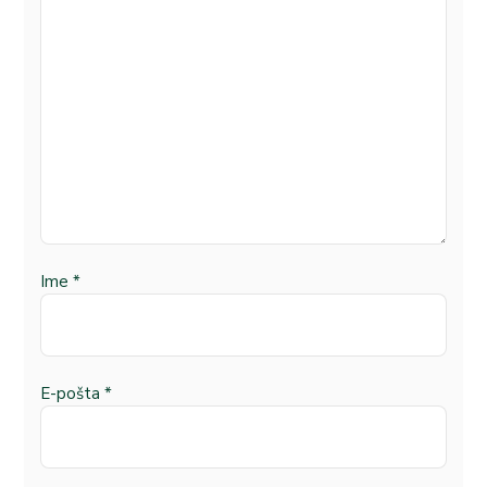
Ime
*
E-pošta
*