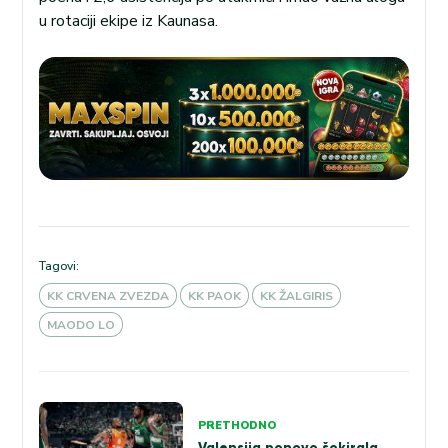
u rotaciji ekipe iz Kaunasa.
Tagovi:
KK CRVENA ZVEZDA
KK PAOK
KK ŽALGIRIS
MAODO LO
Kretanje
PRETHODNO
članka
Valensija ponovo šokirala