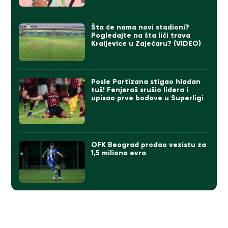
Šta će nama novi stadioni?
Pogledajte na šta liči trava
Kraljevice u Zaječaru? (VIDEO)
Posle Partizana stigao hladan
tuš! Fenjeraš srušio lidera i
upisao prve bodove u Superligi
OFK Beograd prodao vezistu za
1,5 miliona evra