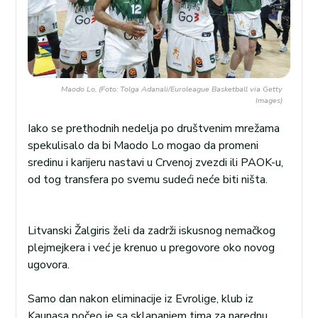
Maodo Lo, (Foto: Tolga Adanali/Euroleague Basketball via Getty
Images)
Iako se prethodnih nedelja po društvenim mrežama
spekulisalo da bi Maodo Lo mogao da promeni
sredinu i karijeru nastavi u Crvenoj zvezdi ili PAOK-u,
od tog transfera po svemu sudeći neće biti ništa.
Litvanski Žalgiris želi da zadrži iskusnog nemačkog
plejmejkera i već je krenuo u pregovore oko novog
ugovora.
Samo dan nakon eliminacije iz Evrolige, klub iz
Kaunasa počeo je sa sklapanjem tima za narednu