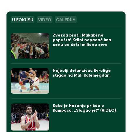
U FOKUSU
VIDEO
GALERIJA
Zvezda prati, Makabi ne
popušta! Krilni napadač ima
cenu od četri miliona evra
Najbolji defanzivac Evrolige
stigao na Mali Kalemegdan
Kako je Hezonja pričao o
Kampacu: „Slagao je!“ (VIDEO)