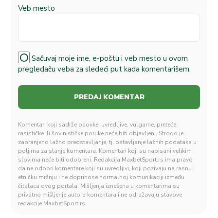
Veb mesto
Sačuvaj moje ime, e-poštu i veb mesto u ovom
pregledaču veba za sledeći put kada komentarišem.
Komentari koji sadrže psovke, uvredljive, vulgarne, preteće,
rasističke ili šovinističke poruke neće biti objavljeni. Strogo je
zabranjeno lažno predstavljanje, tj. ostavljanje lažnih podataka u
poljima za slanje komentara. Komentari koji su napisani velikim
slovima neće biti odobreni. Redakcija MaxbetSport.rs ima pravo
da ne odobri komentare koji su uvredljivi, koji pozivaju na rasnu i
etničku mržnju i ne doprinose normalnoj komunikaciji između
čitalaca ovog portala. Mišljenja iznešena u komentarima su
privatno mišljenje autora komentara i ne odražavaju stavove
redakcije MaxbetSport.rs.