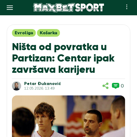
Skip
to
content
Evroliga
Košarka
Ništa od povratka u
Partizan: Centar ipak
završava karijeru
Petar Đukanović
0
12.05.2026. 13:49