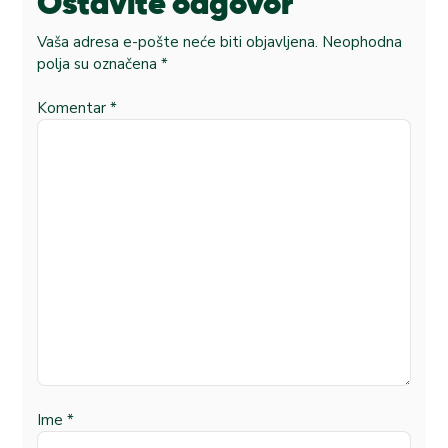
Ostavite odgovor
Vaša adresa e-pošte neće biti objavljena.
Neophodna
polja su označena
*
Komentar
*
Ime
*