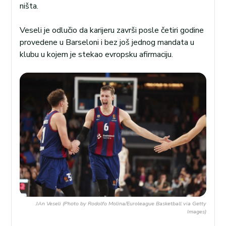
ništa.
Veseli je odlučio da karijeru završi posle četiri godine
provedene u Barseloni i bez još jednog mandata u
klubu u kojem je stekao evropsku afirmaciju.
JAn Veseli (Photo by Rodolfo Molina/Euroleague Basketball via Getty
Images)