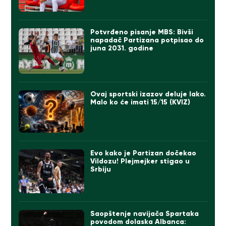
Potvrđeno pisanje MBS: Bivši
napadač Partizana potpisao do
juna 2031. godine
Ovaj sportski izazov deluje lako.
Malo ko će imati 15/15 (KVIZ)
Evo kako je Partizan dočekao
Vildozu! Plejmejker stigao u
Srbiju
Saopštenje navijača Spartaka
povodom dolaska Albanca: