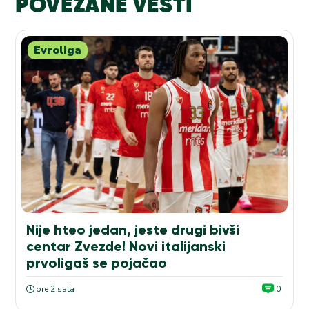
POVEZANE VESTI
Evroliga
Nije hteo jedan, jeste drugi bivši
centar Zvezde! Novi italijanski
prvoligaš se pojačao
pre 2 sata
0