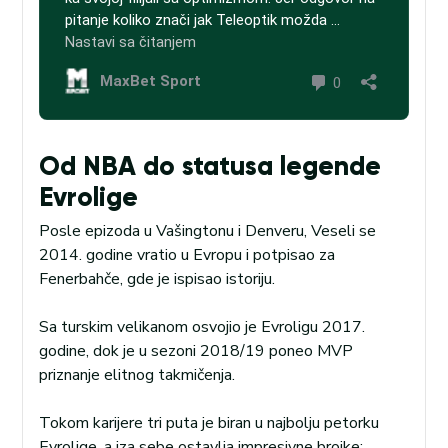
Od NBA do statusa legende
Evrolige
Posle epizoda u Vašingtonu i Denveru, Veseli se
2014. godine vratio u Evropu i potpisao za
Fenerbahče, gde je ispisao istoriju.
Sa turskim velikanom osvojio je Evroligu 2017.
godine, dok je u sezoni 2018/19 poneo MVP
priznanje elitnog takmičenja.
Tokom karijere tri puta je biran u najbolju petorku
Evrolige, a iza sebe ostavlja impresivne brojke: