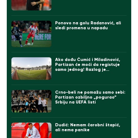
Ponovo na golu Radanović, ali
sledi promena u napadu
Ako dođu Čumić i Miladinović,
Partizan će moći da registuje
samo jednog! Razlog je…
Crno-beli ne pomažu samo sebi:
Partizan ozbiljno „pogurao“
Srbiju na UEFA listi
Dudić: Nemam čarobni štapić,
ali nema panike