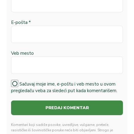
E-pošta
*
Veb mesto
Sačuvaj moje ime, e-poštu i veb mesto u ovom
pregledaču veba za sledeći put kada komentarišem.
Komentari koji sadrže psovke, uvredljive, vulgarne, preteće,
rasističke ili šovinističke poruke neće biti objavljeni. Strogo je