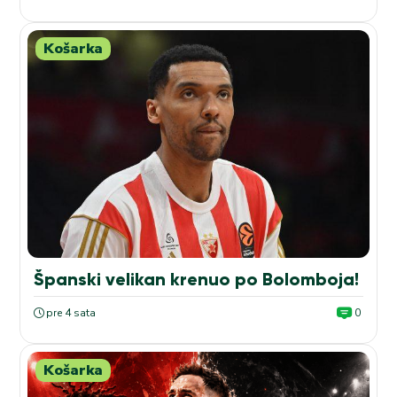
Košarka
Španski velikan krenuo po Bolomboja!
pre 4 sata
0
Košarka