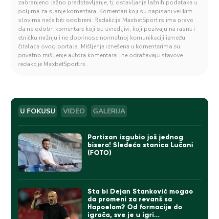
zabranjeno lažno predstavljanje, tj. ostavljanje lažnih podataka u
poljima za slanje komentara. Komentari koji su napisani velikim
slovima neće biti odobreni. Redakcija MaxbetSport.rs ima pravo
da ne odobri komentare koji su uvredljivi, koji pozivaju na rasnu i
etničku mržnju i ne doprinose normalnoj komunikaciji između
čitalaca ovog portala. Mišljenja iznešena u komentarima su
privatno mišljenje autora komentara i ne odražavaju stavove
redakcije MaxbetSport.rs.
U FOKUSU
VIDEO
GALERIJA
Partizan izgubio još jednog
bisera! Sledeća stanica Lučani
(FOTO)
Šta bi Dejan Stanković mogao
da promeni za revanš sa
Hapoelom? Od formacije do
igrača, sve je u igri…