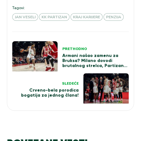
Tagovi:
JAN VESELI
KK PARTIZAN
KRAJ KARIJERE
PENZIJA
Kretanje
PRETHODNO
članka
Armani našao zamenu za
Bruksa? Milano dovodi
brutalnog strelca, Partizan
čeka rasplet!
SLEDEĆE
Crveno-bela porodica
bogatija za jednog člana!