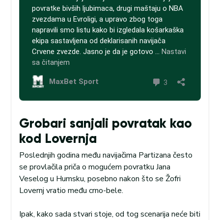
Grobari sanjali povratak kao
kod Lovernja
Poslednjih godina među navijačima Partizana često
se provlačila priča o mogućem povratku Jana
Veselog u Humsku, posebno nakon što se Žofri
Lovernj vratio među crno-bele.
Ipak, kako sada stvari stoje, od tog scenarija neće biti