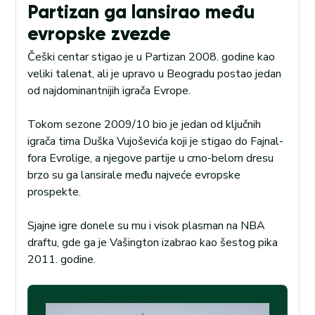
Partizan ga lansirao među
evropske zvezde
Češki centar stigao je u Partizan 2008. godine kao
veliki talenat, ali je upravo u Beogradu postao jedan
od najdominantnijih igrača Evrope.
Tokom sezone 2009/10 bio je jedan od ključnih
igrača tima Duška Vujoševića koji je stigao do Fajnal-
fora Evrolige, a njegove partije u crno-belom dresu
brzo su ga lansirale među najveće evropske
prospekte.
Sjajne igre donele su mu i visok plasman na NBA
draftu, gde ga je Vašington izabrao kao šestog pika
2011. godine.