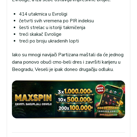
414 utakmica u Evroligi
četvrti svih vremena po PIR indeksu
šesti strelac u istoriji takmičenja
treći skakač Evrolige
treći po broju ukradenih lopti
Iako su mnogi navijači Partizana maštali da će jednog
dana ponovo obući crno-beli dres i završiti karijeru u
Beogradu, Veseli je ipak doneo drugačiju odluku.