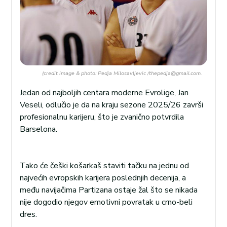
(credit image & photo: Pedja Milosavljevic /thepedja@gmail.com.
Jedan od najboljih centara moderne Evrolige, Jan
Veseli, odlučio je da na kraju sezone 2025/26 završi
profesionalnu karijeru, što je zvanično potvrdila
Barselona.
Tako će češki košarkaš staviti tačku na jednu od
najvećih evropskih karijera poslednjih decenija, a
među navijačima Partizana ostaje žal što se nikada
nije dogodio njegov emotivni povratak u crno-beli
dres.