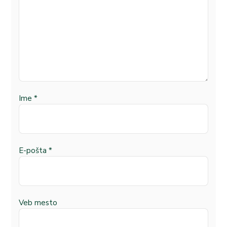
Ime
*
E-pošta
*
Veb mesto