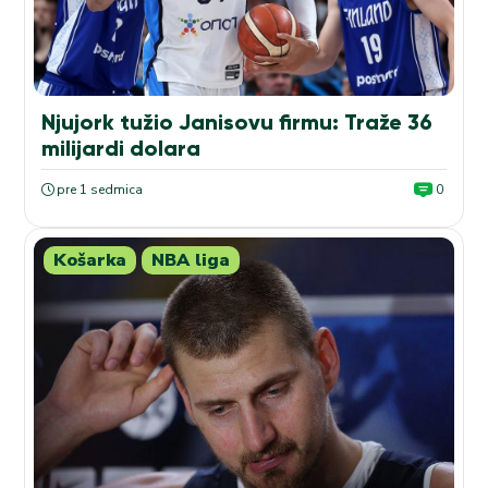
Njujork tužio Janisovu firmu: Traže 36
milijardi dolara
pre 1 sedmica
0
Košarka
NBA liga