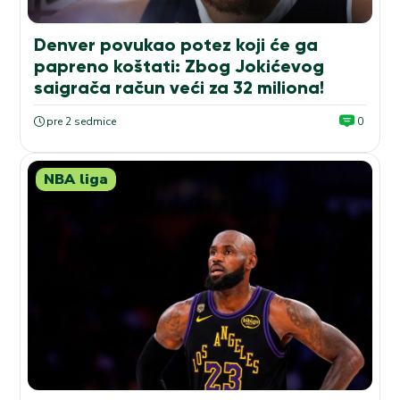
Denver povukao potez koji će ga
papreno koštati: Zbog Jokićevog
saigrača račun veći za 32 miliona!
pre 2 sedmice
0
NBA liga