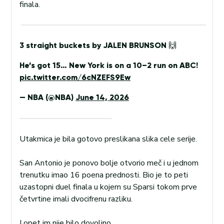
finala.
3 straight buckets by JALEN BRUNSON 🙌
He’s got 15… New York is on a 10–2 run on ABC!
pic.twitter.com/6cNZEFS9Ew
— NBA (@NBA)
June 14, 2026
Utakmica je bila gotovo preslikana slika cele serije.
San Antonio je ponovo bolje otvorio meč i u jednom
trenutku imao 16 poena prednosti. Bio je to peti
uzastopni duel finala u kojem su Sparsi tokom prve
četvrtine imali dvocifrenu razliku.
I opet im nije bilo dovoljno.