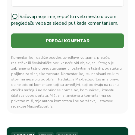
Sačuvaj moje ime, e-poštu i veb mesto u ovom
pregledaču veba za sledeći put kada komentarišem.
Komentari koji sadrže psovke, uvredljive, vulgarne, preteće,
rasističke ili šovinističke poruke neće biti objavljeni. Strogo je
zabranjeno lažno predstavljanje, tj. ostavljanje lažnih podataka u
poljima za slanje komentara. Komentari koji su napisani velikim
slovima neće biti odobreni. Redakcija MaxbetSport.rs ima pravo
da ne odobri komentare koji su uvredljivi, koji pozivaju na rasnu i
etničku mržnju i ne doprinose normalnoj komunikaciji između
čitalaca ovog portala. Mišljenja iznešena u komentarima su
privatno mišljenje autora komentara i ne odražavaju stavove
redakcije MaxbetSport.rs.