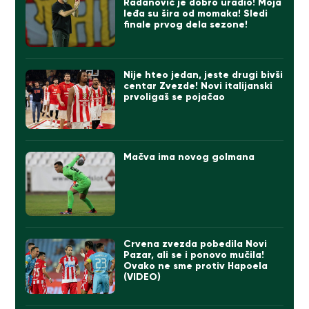
Radanović je dobro uradio! Moja
leđa su šira od momaka! Sledi
finale prvog dela sezone!
Nije hteo jedan, jeste drugi bivši
centar Zvezde! Novi italijanski
prvoligaš se pojačao
Mačva ima novog golmana
Crvena zvezda pobedila Novi
Pazar, ali se i ponovo mučila!
Ovako ne sme protiv Hapoela
(VIDEO)