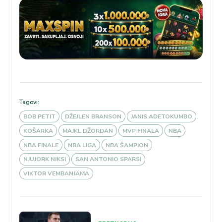
Tagovi:
BOB PETIT
DŽEJLEN BRANSON
JANIS ADETOKUMBO
KOŠARKA
MAJKL DŽORDAN
MVP FINALA
NBA
NBA FINALE
NBA LIGA
NBA ŠAMPION
NJUJORK NIKSI
SAN ANTONIO SPARSI
VIKTOR VEMBANJAMA
Kretanje