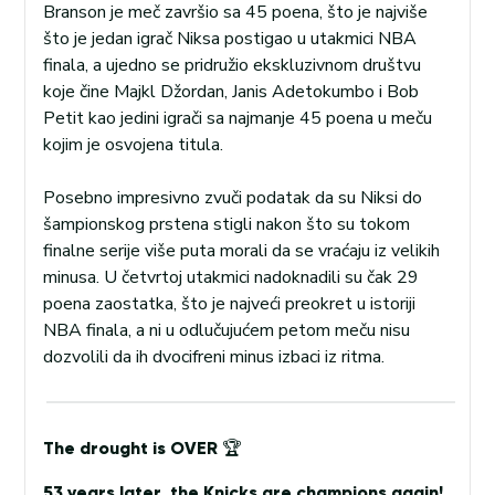
Branson je meč završio sa 45 poena, što je najviše
što je jedan igrač Niksa postigao u utakmici NBA
finala, a ujedno se pridružio ekskluzivnom društvu
koje čine Majkl Džordan, Janis Adetokumbo i Bob
Petit kao jedini igrači sa najmanje 45 poena u meču
kojim je osvojena titula.
Posebno impresivno zvuči podatak da su Niksi do
šampionskog prstena stigli nakon što su tokom
finalne serije više puta morali da se vraćaju iz velikih
minusa. U četvrtoj utakmici nadoknadili su čak 29
poena zaostatka, što je najveći preokret u istoriji
NBA finala, a ni u odlučujućem petom meču nisu
dozvolili da ih dvocifreni minus izbaci iz ritma.
The drought is OVER 🏆
53 years later, the Knicks are champions again!