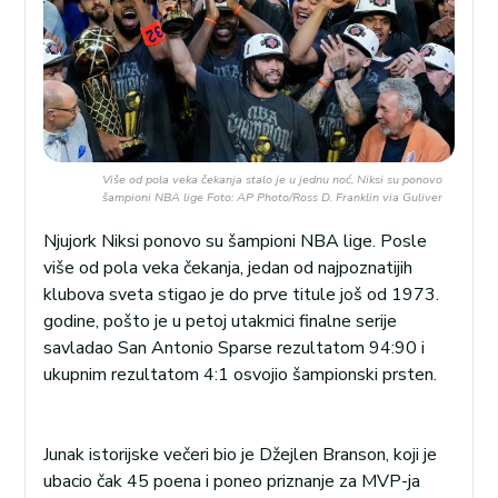
Više od pola veka čekanja stalo je u jednu noć, Niksi su ponovo
šampioni NBA lige Foto: AP Photo/Ross D. Franklin via Guliver
Njujork Niksi ponovo su šampioni NBA lige. Posle
više od pola veka čekanja, jedan od najpoznatijih
klubova sveta stigao je do prve titule još od 1973.
godine, pošto je u petoj utakmici finalne serije
savladao San Antonio Sparse rezultatom 94:90 i
ukupnim rezultatom 4:1 osvojio šampionski prsten.
Junak istorijske večeri bio je Džejlen Branson, koji je
ubacio čak 45 poena i poneo priznanje za MVP-ja