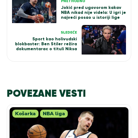
PRETHODNO
članka
Jokić pred ugovorom kakav
NBA nikad nije videla: U igri je
najveći posao u istoriji lige
SLEDEĆE
Sport kao holivudski
blokbaster: Ben Stiler režira
dokumentarac o tituli Niksa
POVEZANE VESTI
Košarka
NBA liga