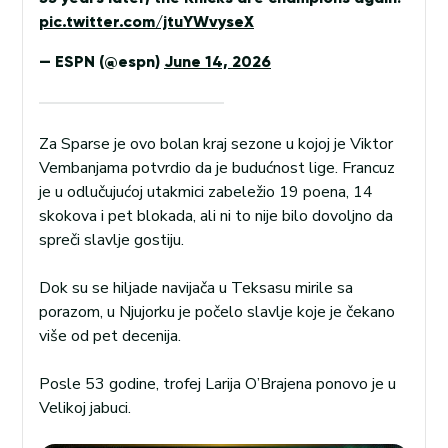
pic.twitter.com/jtuYWvyseX
— ESPN (@espn)
June 14, 2026
Za Sparse je ovo bolan kraj sezone u kojoj je Viktor
Vembanjama potvrdio da je budućnost lige. Francuz
je u odlučujućoj utakmici zabeležio 19 poena, 14
skokova i pet blokada, ali ni to nije bilo dovoljno da
spreči slavlje gostiju.
Dok su se hiljade navijača u Teksasu mirile sa
porazom, u Njujorku je počelo slavlje koje je čekano
više od pet decenija.
Posle 53 godine, trofej Larija O’Brajena ponovo je u
Velikoj jabuci.