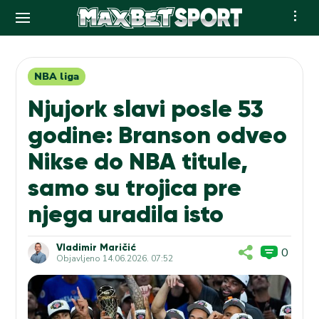
Skip
to
content
NBA liga
Njujork slavi posle 53
godine: Branson odveo
Nikse do NBA titule,
samo su trojica pre
njega uradila isto
Vladimir Maričić
0
Objavljeno
14.06.2026. 07:52