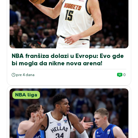
NBA franšiza dolazi u Evropu: Evo gde
bi mogla da nikne nova arena!
pre 4 dana
0
NBA liga