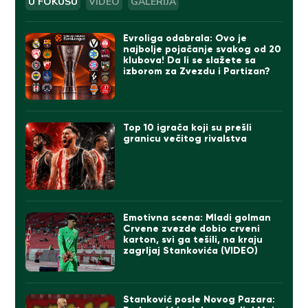
U FOKUSU
VIDEO
GALERIJA
Evroliga odabrala: Ovo je
najbolje pojačanje svakog od 20
klubova! Da li se slažete sa
izborom za Zvezdu i Partizan?
Top 10 igrača koji su prešli
granicu večitog rivalstva
Emotivna scena: Mladi golman
Crvene zvezde dobio crveni
karton, svi ga tešili, na kraju
zagrljaj Stankovića (VIDEO)
Stanković posle Novog Pazara: