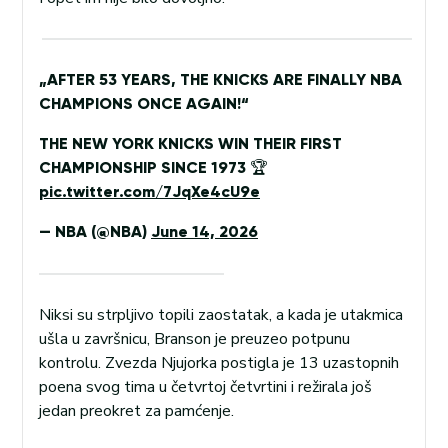
„AFTER 53 YEARS, THE KNICKS ARE FINALLY NBA
CHAMPIONS ONCE AGAIN!“
THE NEW YORK KNICKS WIN THEIR FIRST
CHAMPIONSHIP SINCE 1973 🏆
pic.twitter.com/7JqXe4cU9e
— NBA (@NBA)
June 14, 2026
Niksi su strpljivo topili zaostatak, a kada je utakmica
ušla u završnicu, Branson je preuzeo potpunu
kontrolu. Zvezda Njujorka postigla je 13 uzastopnih
poena svog tima u četvrtoj četvrtini i režirala još
jedan preokret za pamćenje.