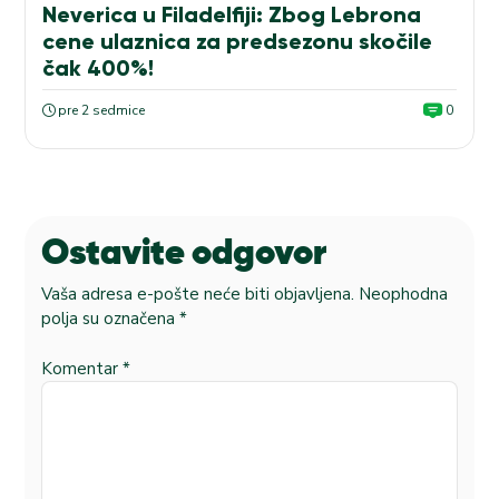
Neverica u Filadelfiji: Zbog Lebrona
cene ulaznica za predsezonu skočile
čak 400%!
pre 2 sedmice
0
Ostavite odgovor
Vaša adresa e-pošte neće biti objavljena.
Neophodna
polja su označena
*
Komentar
*