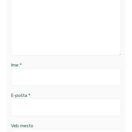
Ime
*
E-pošta
*
Veb mesto