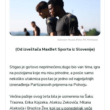
Samson Nvula (Foto: FK Partizan)
(Od izveštača MaxBet Sporta iz Slovenije)
Stigao je gotovo neprimećeno,dugo bio van tima, igra
na pozicijama koje mu nisu prirodne, a posle samo
nekoliko utakmica postao je jedno od najprijatnijih
iznenađenja Partizanovih priprema na Pohorju.
Većina pažnje ovog leta bila je usmerena na Šaku
Traorea, Erika Kojzeka, Aleksu Zekovića, Milana
Aleksića i Brazilca Žea,
koji se u ponedeljak veče