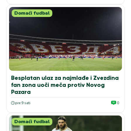
Domaći fudbal
Besplatan ulaz za najmlađe i Zvezdina
fan zona uoči meča protiv Novog
Pazara
pre 9 sati
0
Domaći fudbal