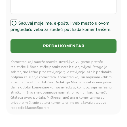
Sačuvaj moje ime, e-poštu i veb mesto u ovom
pregledaču veba za sledeći put kada komentarišem.
Komentari koji sadrže psovke, uvredljive, vulgarne, preteće,
rasističke ili šovinističke poruke neće biti objavljeni. Strogo je
zabranjeno lažno predstavljanje, tj. ostavljanje lažnih podataka u
poljima za slanje komentara. Komentari koji su napisani velikim
slovima neće biti odobreni. Redakcija MaxbetSport.rs ima pravo
da ne odobri komentare koji su uvredljivi, koji pozivaju na rasnu i
etničku mržnju i ne doprinose normalnoj komunikaciji između
čitalaca ovog portala. Mišljenja iznešena u komentarima su
privatno mišljenje autora komentara i ne odražavaju stavove
redakcije MaxbetSport.rs.