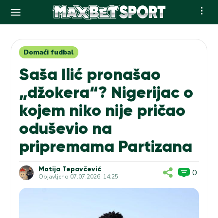
Skip
to
content
Domaći fudbal
Saša Ilić pronašao
„džokera“? Nigerijac o
kojem niko nije pričao
oduševio na
pripremama Partizana
Matija Tepavčević
0
Objavljeno
07.07.2026. 14:25