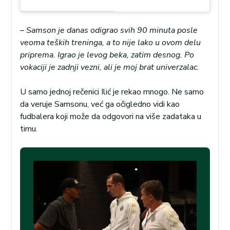
– Samson je danas odigrao svih 90 minuta posle
veoma teških treninga, a to nije lako u ovom delu
priprema. Igrao je levog beka, zatim desnog. Po
vokaciji je zadnji vezni, ali je moj brat univerzalac.
U samo jednoj rečenici Ilić je rekao mnogo. Ne samo
da veruje Samsonu, već ga očigledno vidi kao
fudbalera koji može da odgovori na više zadataka u
timu.