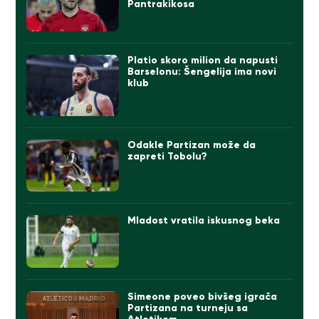
Pantrakikosa
Platio skoro milion da napusti
Barselonu: Šengelija ima novi
klub
Odakle Partizan može da
zapreti Tobolu?
Mladost vratila iskusnog beka
Simeone poveo bivšeg igrača
Partizana na turneju sa