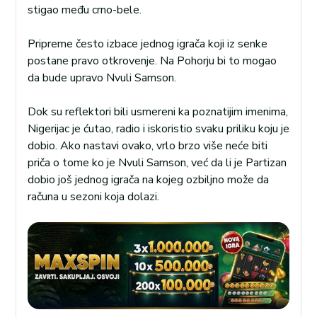
stigao među crno-bele.
Pripreme često izbace jednog igrača koji iz senke
postane pravo otkrovenje. Na Pohorju bi to mogao
da bude upravo Nvuli Samson.
Dok su reflektori bili usmereni ka poznatijim imenima,
Nigerijac je ćutao, radio i iskoristio svaku priliku koju je
dobio. Ako nastavi ovako, vrlo brzo više neće biti
priča o tome ko je Nvuli Samson, već da li je Partizan
dobio još jednog igrača na kojeg ozbiljno može da
računa u sezoni koja dolazi.