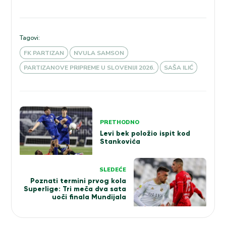
Tagovi:
FK PARTIZAN
NVULA SAMSON
PARTIZANOVE PRIPREME U SLOVENIJI 2026.
SAŠA ILIĆ
Kretanje
PRETHODNO
članka
Levi bek položio ispit kod
Stankovića
SLEDEĆE
Poznati termini prvog kola
Superlige: Tri meča dva sata
uoči finala Mundijala