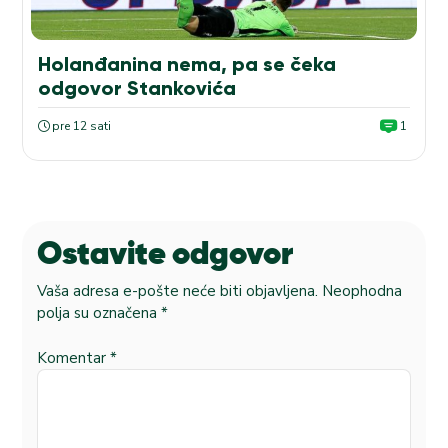
Holanđanina nema, pa se čeka
odgovor Stankovića
pre 12 sati
1
Ostavite odgovor
Vaša adresa e-pošte neće biti objavljena.
Neophodna
polja su označena
*
Komentar
*