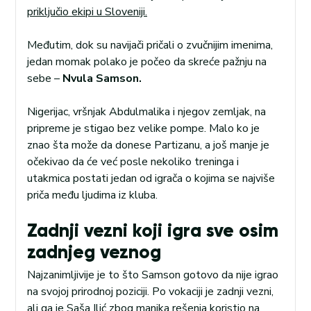
priključio ekipi u Sloveniji.
Međutim, dok su navijači pričali o zvučnijim imenima,
jedan momak polako je počeo da skreće pažnju na
sebe –
Nvula Samson.
Nigerijac, vršnjak Abdulmalika i njegov zemljak, na
pripreme je stigao bez velike pompe. Malo ko je
znao šta može da donese Partizanu, a još manje je
očekivao da će već posle nekoliko treninga i
utakmica postati jedan od igrača o kojima se najviše
priča među ljudima iz kluba.
Zadnji vezni koji igra sve osim
zadnjeg veznog
Najzanimljivije je to što Samson gotovo da nije igrao
na svojoj prirodnoj poziciji. Po vokaciji je zadnji vezni,
ali ga je Saša Ilić zbog manjka rešenja koristio na