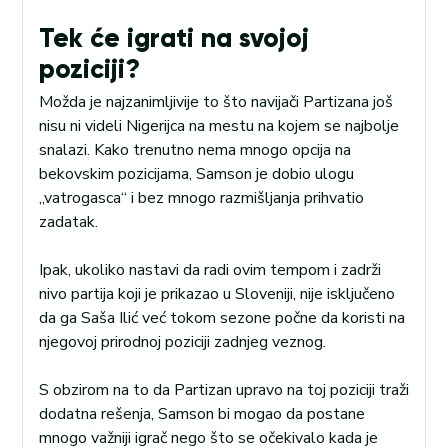
Tek će igrati na svojoj
poziciji?
Možda je najzanimljivije to što navijači Partizana još
nisu ni videli Nigerijca na mestu na kojem se najbolje
snalazi. Kako trenutno nema mnogo opcija na
bekovskim pozicijama, Samson je dobio ulogu
„vatrogasca“ i bez mnogo razmišljanja prihvatio
zadatak.
Ipak, ukoliko nastavi da radi ovim tempom i zadrži
nivo partija koji je prikazao u Sloveniji, nije isključeno
da ga Saša Ilić već tokom sezone počne da koristi na
njegovoj prirodnoj poziciji zadnjeg veznog.
S obzirom na to da Partizan upravo na toj poziciji traži
dodatna rešenja, Samson bi mogao da postane
mnogo važniji igrač nego što se očekivalo kada je