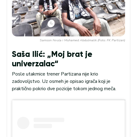
Samson Nvula i Muhamed Abdulmalik (Foto: FK Partizan)
Saša Ilić: „Moj brat je
univerzalac“
Posle utakmice trener Partizana nije krio
zadovoljstvo. Uz osmeh je opisao igrača koji je
praktično pokrio dve pozicije tokom jednog meča.