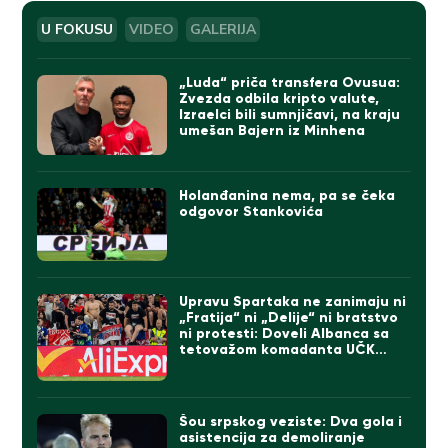
U FOKUSU
VIDEO
GALERIJA
„Luda“ priča transfera Ovusua:
Zvezda odbila kripto valute,
Izraelci bili sumnjičavi, na kraju
umešan Bajern iz Minhena
Holanđanina nema, pa se čeka
odgovor Stankovića
Upravu Spartaka ne zanimaju ni
„Fratija“ ni „Delije“ ni bratstvo
ni protesti: Doveli Albanca sa
tetovažom komadanta UČK
(FOTO)
Šou srpskog veziste: Dva gola i
asistencija za demoliranje