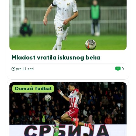
Mladost vratila iskusnog beka
pre 11 sati
0
Domaći fudbal