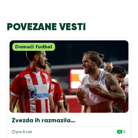
POVEZANE VESTI
Domaći fudbal
Zvezda ih razmazila…
pre 8 sati
0