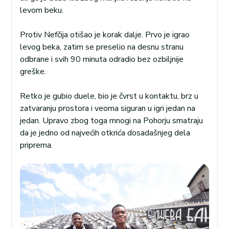
levom beku.
Protiv Nefčija otišao je korak dalje. Prvo je igrao
levog beka, zatim se preselio na desnu stranu
odbrane i svih 90 minuta odradio bez ozbiljnije
greške.
Retko je gubio duele, bio je čvrst u kontaktu, brz u
zatvaranju prostora i veoma siguran u igri jedan na
jedan. Upravo zbog toga mnogi na Pohorju smatraju
da je jedno od najvećih otkrića dosadašnjeg dela
priprema.