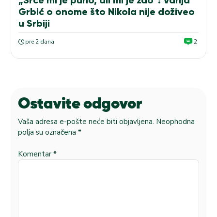
Grbić o onome što Nikola nije doživeo
u Srbiji
pre 2 dana
2
Ostavite odgovor
Vaša adresa e-pošte neće biti objavljena.
Neophodna
polja su označena
*
Komentar
*