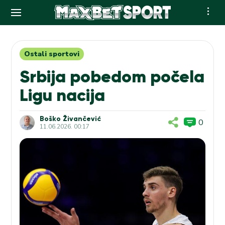
Skip
to
content
Ostali sportovi
Srbija pobedom počela
Ligu nacija
Boško Živančević
0
11.06.2026. 00:17