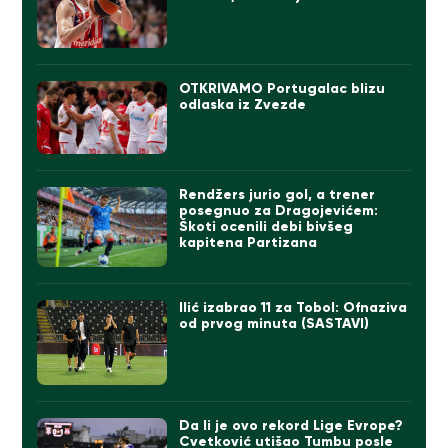
OTKRIVAMO Portugalac blizu
odlaska iz Zvezde
Rendžers jurio gol, a trener
posegnuo za Dragojevićem:
Škoti ocenili debi bivšeg
kapitena Partizana
Ilić izabrao 11 za Tobol: Ofnaziva
od prvog minuta (SASTAVI)
Da li je ovo rekord Lige Evrope?
Cvetković utišao Tumbu posle