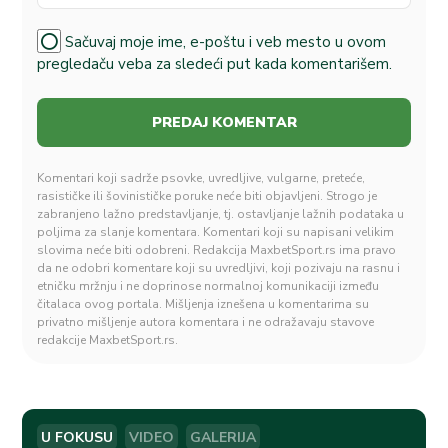
Sačuvaj moje ime, e-poštu i veb mesto u ovom
pregledaču veba za sledeći put kada komentarišem.
Komentari koji sadrže psovke, uvredljive, vulgarne, preteće,
rasističke ili šovinističke poruke neće biti objavljeni. Strogo je
zabranjeno lažno predstavljanje, tj. ostavljanje lažnih podataka u
poljima za slanje komentara. Komentari koji su napisani velikim
slovima neće biti odobreni. Redakcija MaxbetSport.rs ima pravo
da ne odobri komentare koji su uvredljivi, koji pozivaju na rasnu i
etničku mržnju i ne doprinose normalnoj komunikaciji između
čitalaca ovog portala. Mišljenja iznešena u komentarima su
privatno mišljenje autora komentara i ne odražavaju stavove
redakcije MaxbetSport.rs.
U FOKUSU
VIDEO
GALERIJA