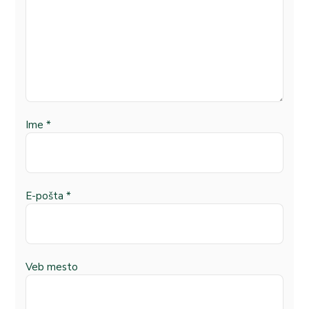
Ime
*
E-pošta
*
Veb mesto