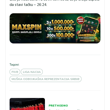
da stavi tačku – 26:24.
Tagovi:
FIVB
LIGA NACIJA
MUŠKA ODBOJKAŠKA REPREZENTACIJA SRBIJE
Kretanje
PRETHODNO
članka