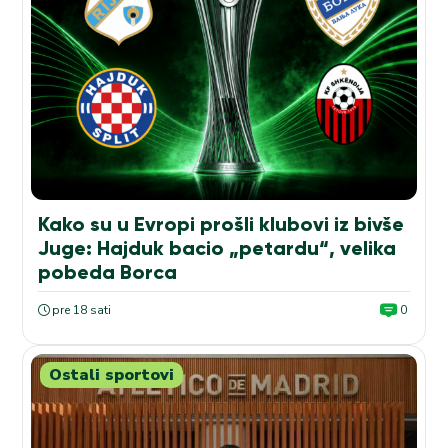
Kako su u Evropi prošli klubovi iz bivše
Juge: Hajduk bacio „petardu“, velika
pobeda Borca
pre 18 sati
0
Ostali sportovi