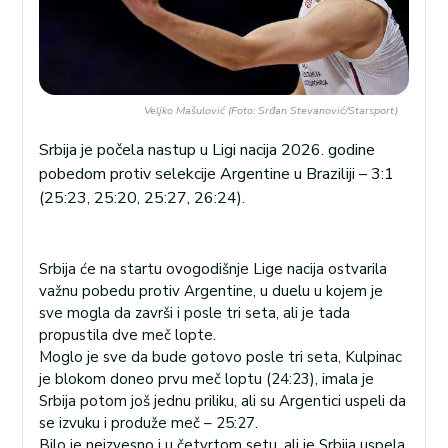
Veljko Mašulović (Foto: Srđan Stevanović/Starsport)
Srbija je počela nastup u Ligi nacija 2026. godine
pobedom protiv selekcije Argentine u Braziliji – 3:1
(25:23, 25:20, 25:27, 26:24).
Srbija će na startu ovogodišnje Lige nacija ostvarila
važnu pobedu protiv Argentine, u duelu u kojem je
sve mogla da završi i posle tri seta, ali je tada
propustila dve meč lopte.
Moglo je sve da bude gotovo posle tri seta, Kulpinac
je blokom doneo prvu meč loptu (24:23), imala je
Srbija potom još jednu priliku, ali su Argentici uspeli da
se izvuku i produže meč – 25:27.
Bilo je neizvesno i u četvrtom setu, ali je Srbija uspela