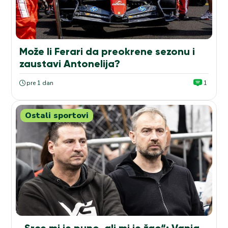
Može li Ferari da preokrene sezonu i
zaustavi Antonelija?
pre 1 dan
1
Ostali sportovi
„Srce mi je puno, ali mi je žao“: Vanja