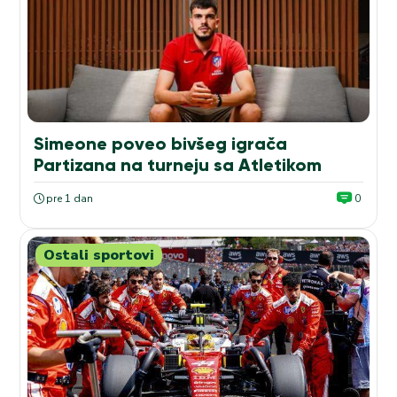
Simeone poveo bivšeg igrača
Partizana na turneju sa Atletikom
pre 1 dan
0
Ostali sportovi