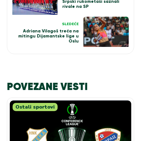
Srpski rukometaši saznali
rivale na SP
SLEDEĆE
Adriana Vilagoš treća na
mitingu Dijamantske lige u
Oslu
POVEZANE VESTI
Ostali sportovi