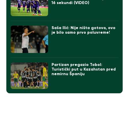
16 sekundi (VIDEO)
Saša Ilić: Nije ništa gotovo, ovo
je bilo samo prvo poluvreme!
Partizan pregazio Tobol:
Turistički put u Kazahstan pred
nemirnu Španiju