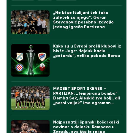
„Ne bi se Italijani tek tako
zaleteli za njega“: Goran
Stevanović posebno izdvojio
jednog igrača Partizana
Kako su u Evropi prošli klubovi iz
bivše Juge: Hajduk bacio
„petardu“, velika pobeda Borca
MAXBET SPORT SKENER –
PARTIZAN: „Tempirana bomba“
Demba Sek, Aleskić sve bolji, ali
„parni valjak“ ima ogroman
problem
Najpoznatiji španski košarkaški
novinar o dolasku Kampaca u
Zvezdu, evo šta je rekao