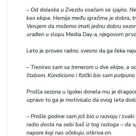
–
Od dolaska u Zvezdu osećam se sjajno. Nek
kao ekipa. Hemija među igračima je dobra, tren
Verujem da možemo imati jednu dobru sezon
urađen u slopu Media Day-a, njegovom prv
Leto je proveo radno, svesno da ga čeka najve
–
Trenirao sam sa trenerom u dve ekipe, a od
štabom. Kondiciono i fizički bio sam potpuno 
Prošla sezona u Igokei donela mu je dragocen
upravo to ga je motivisalo da ovog leta dod
–
Prošle godine sam još bio u razvoju i svaki
radio dosta na sebi baš iz tog razloga – d
napore koji nas očekuju
, otkriva on.