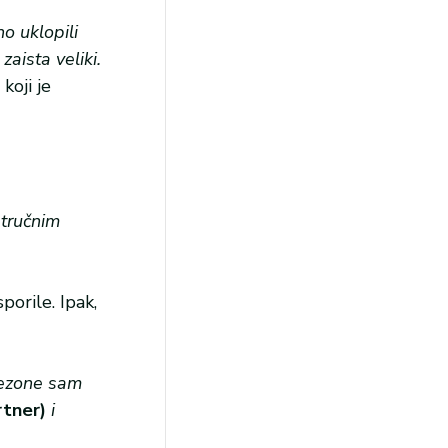
o uklopili
zaista veliki.
koji je
stručnim
orile. Ipak,
 sezone sam
rtner)
i