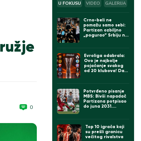
U FOKUSU
VIDEO
GALERIJA
Crno-beli ne
pomažu samo sebi:
Partizan ozbiljno
„pogurao“ Srbiju na
oružje
UEFA listi
Evroliga odabrala:
Ovo je najbolje
pojačanje svakog
od 20 klubova! Da li
se slažete sa
izborom za Zvezdu i
Partizan?
Potvrđeno pisanje
MBS: Bivši napadač
Partizana potpisao
do juna 2031.
0
godine
Top 10 igrača koji
su prešli granicu
večitog rivalstva