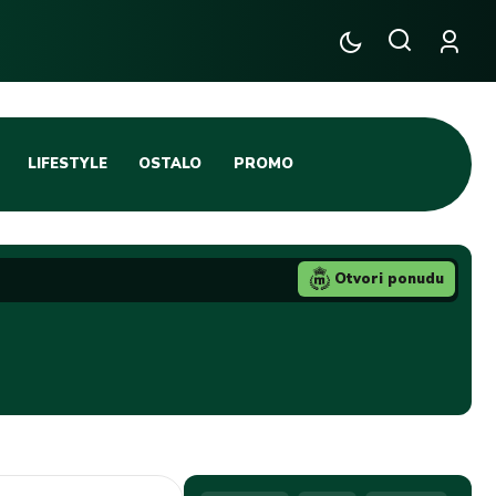
LIFESTYLE
OSTALO
PROMO
TENIS
TIFO SCENA
Otvori ponudu
JA
FUTSAL
TATIVNA KOŠARKA
KROZ OBRUČ!
DBAL
IGE
BLOG
INTERVJU NA MAX