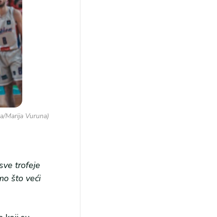
a/Marija Vuruna)
sve trofeje
mo što veći