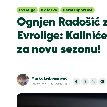
Evroliga
Košarka
Ostali sportovi
Ognjen Radošić 
Evrolige: Kalinić
za novu sezonu!
Marko Ljubomirović
Objavljeno
18.09.2025. 18:03