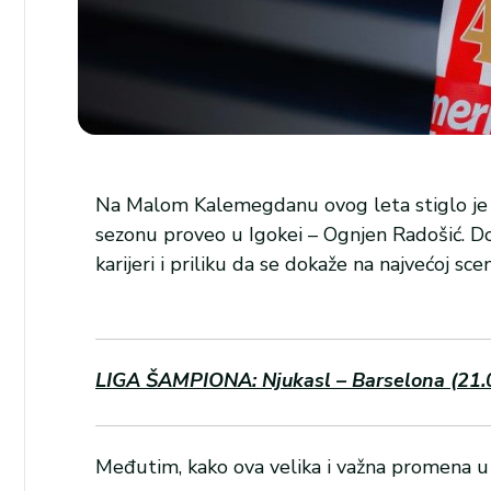
Na Malom Kalemegdanu ovog leta stiglo je d
sezonu proveo u Igokei – Ognjen Radošić. Do
karijeri i priliku da se dokaže na najvećoj sce
LIGA ŠAMPIONA: Njukasl – Barselona (21.00
Međutim, kako ova velika i važna promena u 