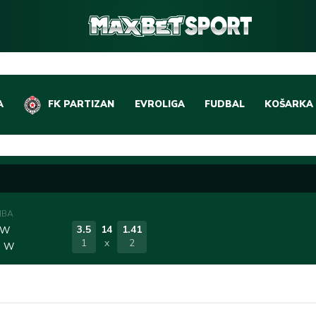
A
FK PARTIZAN
EVROLIGA
FUDBAL
KOŠARKA
DOMAĆI FUDBAL
EVROLIGA
LIGE PETICE
ABA LIGA
EVROPSKA TAKMIČEN
NBA LIGA
NBA
OSTALE LIGE
REPREZEN
3.5
14
1.41
 W
1
x
2
e W
REPREZENTATIVNI FU
OSTALE L