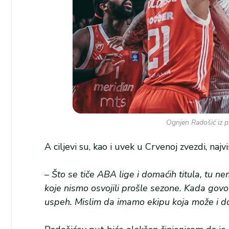
Ognjen Radošić iz p
A ciljevi su, kao i uvek u Crvenoj zvezdi, najviš
–
Što se tiče ABA lige i domaćih titula, tu n
koje nismo osvojili prošle sezone. Kada govor
uspeh. Mislim da imamo ekipu koja može i d