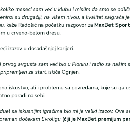
oliko meseci sam već u klubu i mislim da smo se odličn
inzi su drugačiji, na višem nivou, a kvalitet saigrača je 
u,
kaže Radošić na početku razgovor za
MaxBet Sport
om u crveno-belom dresu.
ći izazov u dosadašnjoj karijeri.
 prvog avgusta sam već bio u Pioniru i radio sa našim 
pripremljen za start
, ističe Ognjen.
o iskustvo, ali i probleme sa povredama, koje su ga usp
atno poradi na sebi.
 duel sa iskusnijim igračima bio mi je veliki izazov. Ove
a spreman dočekam Evroligu
(čiji je MaxBet premijum pa