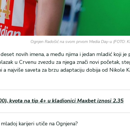
Ognjen Radošić na svom prvom Media Day-u (FOTO: K
eset novih imena, a među njima i jedan mladić koji je 
lazak u Crvenu zvezdu za njega znači novi početak, ste
ni a najviše saveta za brzu adaptaciju dobija od Nikole Ka
), kvota na tip 4+ u kladionici Maxbet iznosi 2.35
mladoj karijeri utiče na Ognjena?