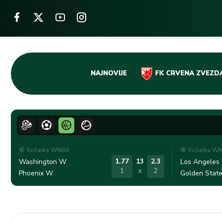
Skip
NAJNOVIJE
FK CRVENA ZVEZD
to
content
Košarka WNBA
Košarka W
1.77
13
2.3
Washington W
Los Angeles
1
x
2
Phoenix W
Golden Stat