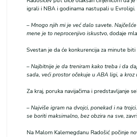
Radošićev put biće olakšan činjenicom da je 
igrali i NBA i godinama nastupali u Evroligi.
–
Mnogo njih mi je već dalo savete. Najčešće
mene je to neprocenjivo iskustvo
, dodaje mla
Svestan je da će konkurencija za minute biti 
–
Najbitnije je da treniram kako treba i da 
sada, veći prostor očekuje u ABA ligi, a kroz r
Za kraj, poruka navijačima i predstavljanje 
–
Najviše igram na dvojci, ponekad i na trojci
se boriti maksimalno, bez obzira na sve
, zav
Na Malom Kalemegdanu Radošić počinje novo 