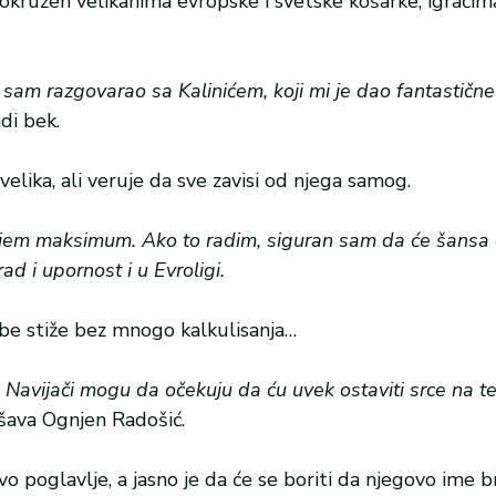
okružen velikanima evropske i svetske košarke, igračima
 sam razgovarao sa Kalinićem, koji mi je dao fantastične
di bek.
velika, ali veruje da sve zavisi od njega samog.
dajem maksimum. Ako to radim, siguran sam da će šansa 
ad i upornost i u Evroligi.
sebe stiže bez mnogo kalkulisanja…
. Navijači mogu da očekuju da ću uvek ostaviti srce na t
ršava Ognjen Radošić.
poglavlje, a jasno je da će se boriti da njegovo ime 