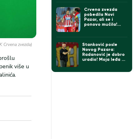
Crvena zvezda
pobedila Novi
Pazar, ali se i
ponovo mučila!
Ovako ne sme
protiv Hapoela
(VIDEO)
K Crvena zvezda)
Stanković posle
Novog Pazara:
Radanović je dobro
prošlu
uradio! Moja leđa su
šira od momaka!
penik više u
Sledi finale prvog
linića.
dela sezone!