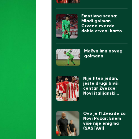
Emotivna scena:
Mladi golman
Crvene zvezde
dobio crveni karton,
svi ga tešili, na kraju
zagrljaj Stankovića
(VIDEO)
Mačva ima novog
golmana
Nije hteo jedan,
jeste drugi bivši
centar Zvezde!
Novi italijanski
prvoligaš se
pojačao
Ovo je 11 Zvezde za
Novi Pazar: Enem
više nije enigma
(SASTAVI)