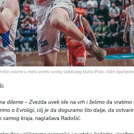
rošle sezone u meču protiv svokg sadašnjeg kluba (Foto: ABA liga/Igoke
i.
ema dileme – Zvezda uvek ide na vrh i želimo da vratimo 
imo o Evroligi, cilj je da doguramo što dalje, da ostvari
o samog kraja
, naglašava Radošić.