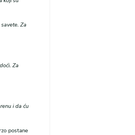
 koji su
 savete. Za
doći. Za
erenu i da ću
brzo postane