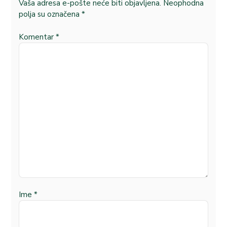
Vaša adresa e-pošte neće biti objavljena.
Neophodna
polja su označena
*
Komentar
*
Ime
*