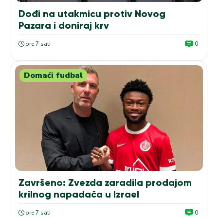
Dođi na utakmicu protiv Novog
Pazara i doniraj krv
pre 7 sati
0
Domaći fudbal
Završeno: Zvezda zaradila prodajom
krilnog napadača u Izrael
pre 7 sati
0