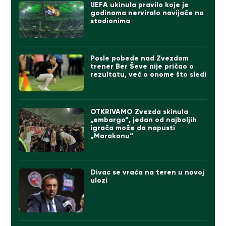
UEFA ukinula pravilo koje je
godinama nerviralo navijače na
stadionima
Posle pobede nad Zvezdom
trener Ber Ševe nije pričao o
rezultatu, već o onome što sledi
OTKRIVAMO Zvezda skinula
„embargo“, jedan od najboljih
igrača može da napusti
„Marakanu“
Divac se vraća na teren u novoj
ulozi