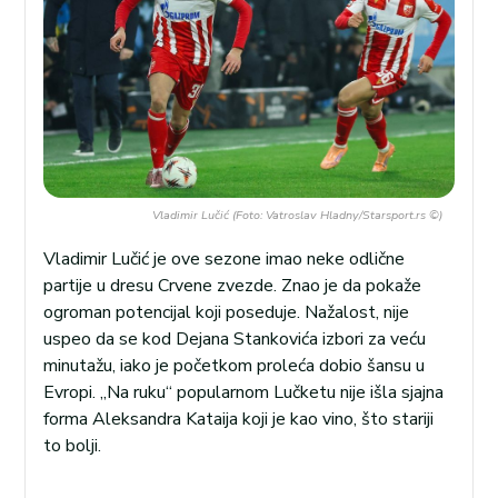
Vladimir Lučić (Foto: Vatroslav Hladny/Starsport.rs ©)
Vladimir Lučić je ove sezone imao neke odlične
partije u dresu Crvene zvezde. Znao je da pokaže
ogroman potencijal koji poseduje. Nažalost, nije
uspeo da se kod Dejana Stankovića izbori za veću
minutažu, iako je početkom proleća dobio šansu u
Evropi. „Na ruku“ popularnom Lučketu nije išla sjajna
forma Aleksandra Kataija koji je kao vino, što stariji
to bolji.