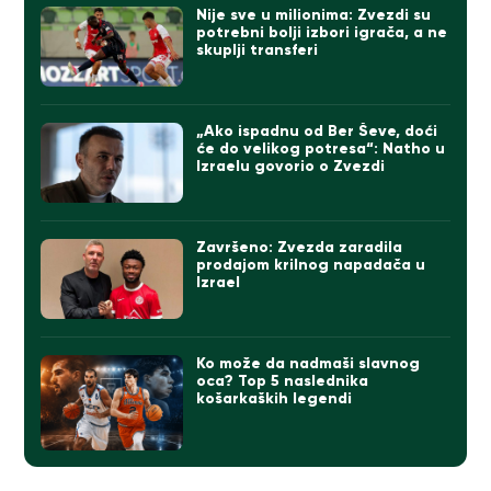
Nije sve u milionima: Zvezdi su
potrebni bolji izbori igrača, a ne
skuplji transferi
„Ako ispadnu od Ber Ševe, doći
će do velikog potresa“: Natho u
Izraelu govorio o Zvezdi
Završeno: Zvezda zaradila
prodajom krilnog napadača u
Izrael
Ko može da nadmaši slavnog
oca? Top 5 naslednika
košarkaških legendi