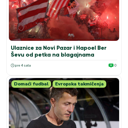
Ulaznice za Novi Pazar i Hapoel Ber
Ševu od petka na blagajnama
pre 4 sata
0
Domaći fudbal
Evropska takmičenja