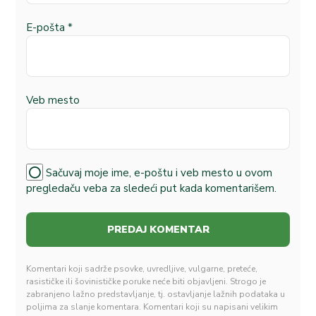
E-pošta
*
Veb mesto
Sačuvaj moje ime, e-poštu i veb mesto u ovom
pregledaču veba za sledeći put kada komentarišem.
Komentari koji sadrže psovke, uvredljive, vulgarne, preteće,
rasističke ili šovinističke poruke neće biti objavljeni. Strogo je
zabranjeno lažno predstavljanje, tj. ostavljanje lažnih podataka u
poljima za slanje komentara. Komentari koji su napisani velikim