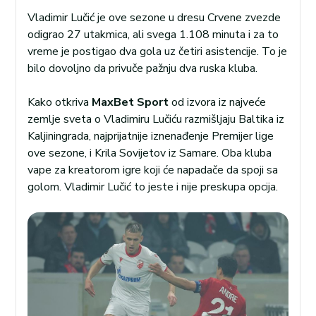
Vladimir Lučić je ove sezone u dresu Crvene zvezde
odigrao 27 utakmica, ali svega 1.108 minuta i za to
vreme je postigao dva gola uz četiri asistencije. To je
bilo dovoljno da privuče pažnju dva ruska kluba.
Kako otkriva
MaxBet Sport
od izvora iz najveće
zemlje sveta o Vladimiru Lučiću razmišljaju Baltika iz
Kaljiningrada, najprijatnije iznenađenje Premijer lige
ove sezone, i Krila Sovijetov iz Samare. Oba kluba
vape za kreatorom igre koji će napadače da spoji sa
golom. Vladimir Lučić to jeste i nije preskupa opcija.