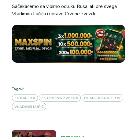
Sačekaćemo sa vidimo odluku Rusa, ali pre svega
Vladimira Lučića i uprave Crvene zvezde.
Tagovi:
FK BALTIKA
FK CRVENA ZVEZDA
FK KRILA SOVJETOV
VLADIMIR LUČIĆ
Kretanje