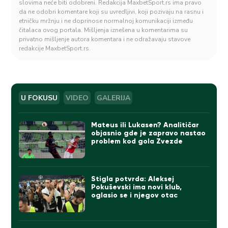
slovima neće biti odobreni. Redakcija MaxbetSport.rs ima pravo
da ne odobri komentare koji su uvredljivi, koji pozivaju na rasnu i
etničku mržnju i ne doprinose normalnoj komunikaciji između
čitalaca ovog portala. Mišljenja iznešena u komentarima su
privatno mišljenje autora komentara i ne odražavaju stavove
redakcije MaxbetSport.rs.
U FOKUSU
VIDEO
GALERIJA
Mateus ili Lukasen? Analitičar
objasnio gde je zapravo nastao
problem kod gola Zvezde
Stigla potvrda: Aleksej
Pokuševski ima novi klub,
oglasio se i njegov otac