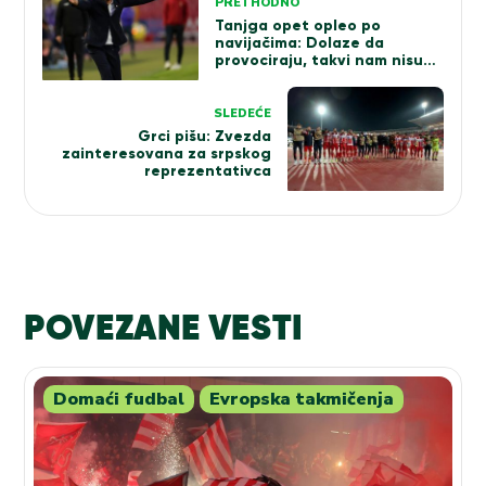
PRETHODNO
članka
Tanjga opet opleo po
navijačima: Dolaze da
provociraju, takvi nam nisu
potrebni!
SLEDEĆE
Grci pišu: Zvezda
zainteresovana za srpskog
reprezentativca
POVEZANE VESTI
Domaći fudbal
Evropska takmičenja