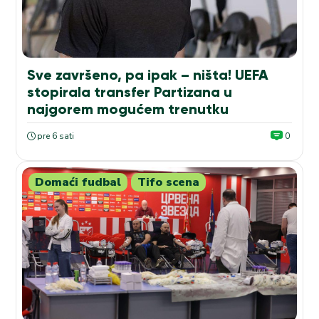
Sve završeno, pa ipak – ništa! UEFA
stopirala transfer Partizana u
najgorem mogućem trenutku
pre 6 sati
0
Domaći fudbal
Tifo scena