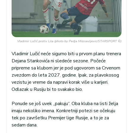
Vladimir Lučić protiv Lila (photo by Pedja Milosavljevic/STARSPORT ©)
Vladimir Lučić neće sigurno biti u prvom planu trenera
Dejana Stankovića ni sledeće sezone. Počeće
pripreme sa klubom jer je pod ugovorom sa Crvenom
zvezdom do leta 2027. godine. Ipak, za plavokosog
vezistu je vreme da napravi korak više u karijeri.
Odlazak u Rusiju bi to svakako bio.
Ponude se još uvek „pakuju“. Oba kluba na listi želja
imaju nekoliko imena. Konkretniji potezi se očekuju
tek po završetku Premijer lige Rusije, a to je za
sedam dana.