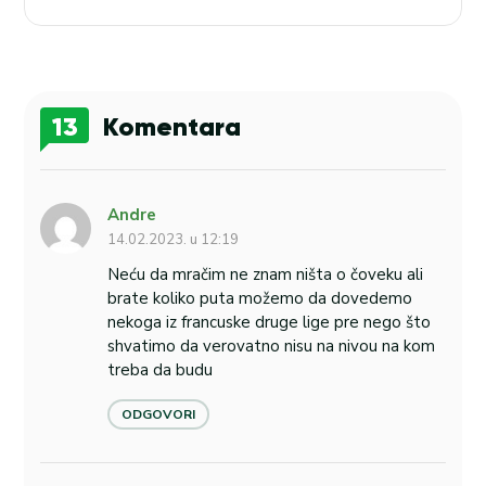
13
Komentara
Andre
14.02.2023. u 12:19
Neću da mračim ne znam ništa o čoveku ali
brate koliko puta možemo da dovedemo
nekoga iz francuske druge lige pre nego što
shvatimo da verovatno nisu na nivou na kom
treba da budu
ODGOVORI