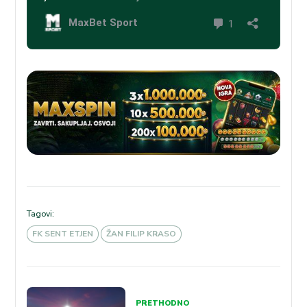
Tagovi:
FK SENT ETJEN
ŽAN FILIP KRASO
Kretanje
PRETHODNO