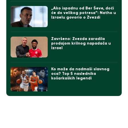
„Ako ispadnu od Ber Ševe, doći
će do velikog potresa“: Natho u
Izraelu govorio o Zvezdi
Završeno: Zvezda zaradila
prodajom krilnog napadača u
Izrael
Ko može da nadmaši slavnog
oca? Top 5 naslednika
košarkaških legendi