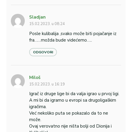
Sladjan
15.02.2023. u 08:24
Posle kulibalija ,svako može biti pojačanje iz
fra……možda bude videćemo…..
ODGOVORI
Miloš
15.02.2023. u 16:19
Igrač iz druge lige bi da valja igrao u prvoj ligi.
A mi bi da igramo u evropi sa drugoligaškim
igračima.
Već nekoliko puta se pokazalo da to ne
može.
Ovaj verovatno nije ništa bolji od Dionija i