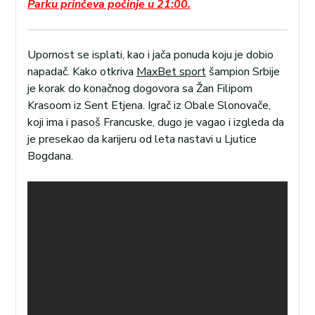
Parku prinčeva počinje u 21:00.
Upornost se isplati, kao i jača ponuda koju je dobio
napadač. Kako otkriva
MaxBet sport
šampion Srbije
je korak do konačnog dogovora sa Žan Filipom
Krasoom iz Sent Etjena. Igrač iz Obale Slonovače,
koji ima i pasoš Francuske, dugo je vagao i izgleda da
je presekao da karijeru od leta nastavi u Ljutice
Bogdana.