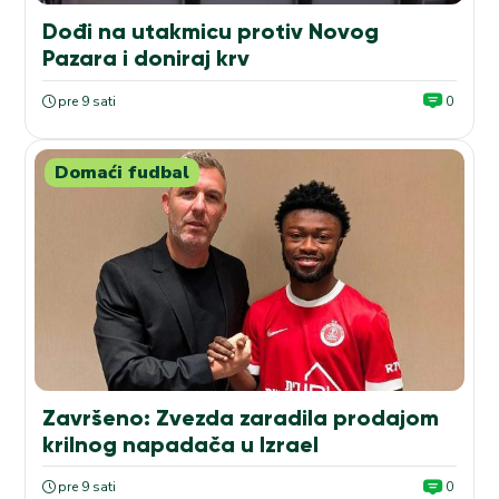
Dođi na utakmicu protiv Novog
Pazara i doniraj krv
pre 9 sati
0
Domaći fudbal
Završeno: Zvezda zaradila prodajom
krilnog napadača u Izrael
pre 9 sati
0