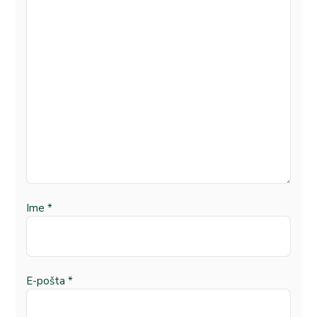
Ime
*
E-pošta
*