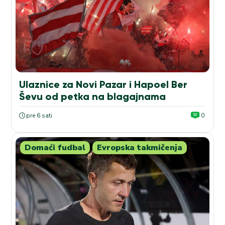
Ulaznice za Novi Pazar i Hapoel Ber
Ševu od petka na blagajnama
pre 6 sati
0
Domaći fudbal
Evropska takmičenja