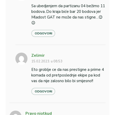
Sa ubedjenjem da partizanu 04 bežimo 11
bodova..Do kraja biće bar 20 bodova jer
Mladost GAT ne može da nas stigne…😉
😉
ODGOVORI
Zelimir
15.02.2023. u 08:53
Eto groblje ce da nas prestigne a prime 4
komada od pretposlednje ekipe pa kod
vas da nije zalosno bilo bi smijesno!!
ODGOVORI
Pravo niotkud