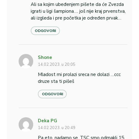
Ali sa kojim ubeđenjem pišete da će Zvezda
igrati u ligi šampiona…. još nije kraj prvenstva,
ali izgleda i pre početka je određen prvak…
ODGOVORI
Shone
14.02.2023. u 20:05
Mladost mi prolazi sreca ne dolazi …ccc
druze sta ti pišeš
ODGOVORI
Deka PG
14.02.2023. u 20:49
Pa eto, nadamo se. TSC smo odmakli 15