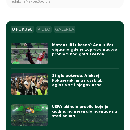
redakcije MaxbetSport.rs.
U FOKUSU
VIDEO
GALERIJA
Mateus ili Lukasen? Analitičar
objasnio gde je zapravo nastao
problem kod gola Zvezde
Stigla potvrda: Aleksej
Pokuševski ima novi klub,
oglasio se i njegov otac
UEFA ukinula pravilo koje je
godinama nerviralo navijače na
stadionima