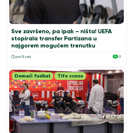
Sve završeno, pa ipak – ništa! UEFA
stopirala transfer Partizana u
najgorem mogućem trenutku
pre 8 sati
0
Domaći fudbal
Tifo scena