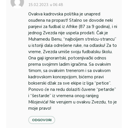
15.02.2023. u 06:48
Ovakva kadrovska politika je unapred
osuđena na propast! Stalno se dovode neki
panjevi za fudbal iz Afrike (87 za 9 godina), i ni
jednog Zvezda nije uspela prodati. Čak je
Muhamedu Benu, “najboljem strelcu-strancu”
u istoriji dala odrešene ruke, na odlasku! Za to
vreme, Zvezda urniše svoju fudbalsku školu.
Ona gaji ignorantski, potcenjivački odnos
prema svojimm ladim igračima. Sa ovakvim
timom, sa ovakvim trenerom i sa ovakvom
kadrovskom koncepcijom, bićemo pravi
bokserski džak za sve ekipe iz liga “petice”.
Ponovo će na redu dolaziti čuvene “petarde”
i “šestarde” iz vremena onog ranijeg
Milojevića! Ne verujem u ovakvu Zvezdu, to je
moje pravo!
ODGOVORI