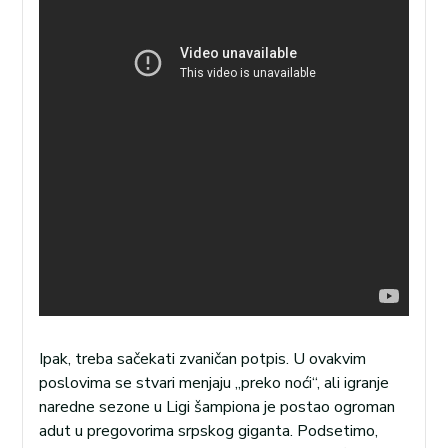
Ipak, treba sačekati zvaničan potpis. U ovakvim
poslovima se stvari menjaju „preko noći“, ali igranje
naredne sezone u Ligi šampiona je postao ogroman
adut u pregovorima srpskog giganta. Podsetimo,