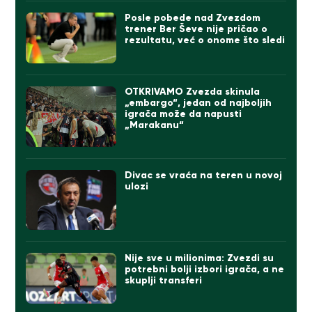
Posle pobede nad Zvezdom
trener Ber Ševe nije pričao o
rezultatu, već o onome što sledi
OTKRIVAMO Zvezda skinula
„embargo“, jedan od najboljih
igrača može da napusti
„Marakanu“
Divac se vraća na teren u novoj
ulozi
Nije sve u milionima: Zvezdi su
potrebni bolji izbori igrača, a ne
skuplji transferi