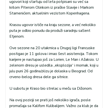
ugovori koji startuju od leta potpisani su već sa
krilom Piterom Olinkom iz praške Slavije i Markom
Stamenićem, aktuelnim vezistom Kopenhagena.
Krasou ugovor ističe na kraju sezone, a već nekoliko
puta je odbio ponudu da produži saradnju saSent
Etjenom.
Ove sezone na 20 utakmica u Drugoj ligi Francuske
postigao je 11 golova i imao šest asistencija. Tokom
karijere je nastupao još za Lorien, Le Man i Ažaksio. U
zelenom dresu je usledila „eksplozija“ i momak, koji u
julu puni 26 godina,blizu je dolaska u Beograd. Od
crveno-belog dresa dele ga sitnice.
U subotu je Kraso bio strelac u meču sa Dižonom.
Na ovoj poziciji se prati još nekoliko igrača, posle
promašaja sa Kalifom Kulibalijem. Važno za klub je da