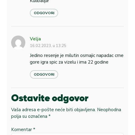
Kulibalija!
ODGOVORI
Velja
16.02.2023. u 13:25
Jedino resenje je milutin osmajic napadac crne
gore igra spic za vizelu i ima 22 godine
ODGOVORI
Ostavite odgovor
Vaša adresa e-pošte neće biti objavljena.
Neophodna
polja su označena
*
Komentar
*