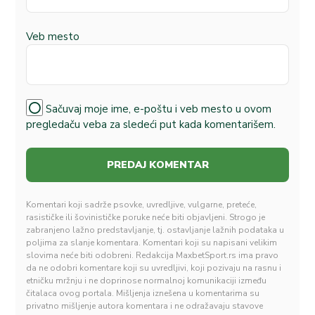
Veb mesto
Sačuvaj moje ime, e-poštu i veb mesto u ovom
pregledaču veba za sledeći put kada komentarišem.
Komentari koji sadrže psovke, uvredljive, vulgarne, preteće,
rasističke ili šovinističke poruke neće biti objavljeni. Strogo je
zabranjeno lažno predstavljanje, tj. ostavljanje lažnih podataka u
poljima za slanje komentara. Komentari koji su napisani velikim
slovima neće biti odobreni. Redakcija MaxbetSport.rs ima pravo
da ne odobri komentare koji su uvredljivi, koji pozivaju na rasnu i
etničku mržnju i ne doprinose normalnoj komunikaciji između
čitalaca ovog portala. Mišljenja iznešena u komentarima su
privatno mišljenje autora komentara i ne odražavaju stavove