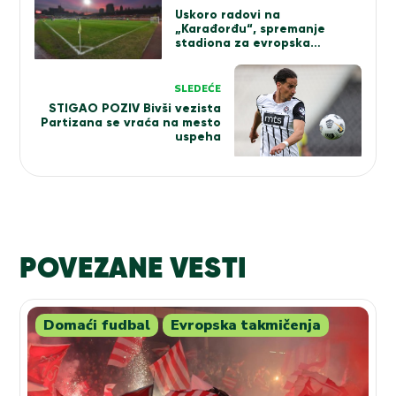
članka
Uskoro radovi na
„Karađorđu“, spremanje
stadiona za evropska
iskušenja
SLEDEĆE
STIGAO POZIV Bivši vezista
Partizana se vraća na mesto
uspeha
POVEZANE VESTI
Domaći fudbal
Evropska takmičenja