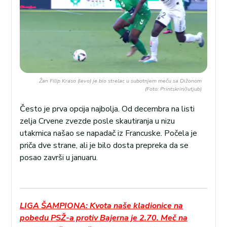
Žan Filip Kraso (levo) je bio strelac u subotnjem meču sa Dižonom
(Foto: Printskrin/Jutjub)
Često je prva opcija najbolja. Od decembra na listi
zelja Crvene zvezde posle skautiranja u nizu
utakmica našao se napadač iz Francuske. Počela je
priča dve strane, ali je bilo dosta prepreka da se
posao završi u januaru.
LIGA ŠAMPIONA: Kvota naše kladionice na
pobedu PSŽ-a protiv Bajerna je 2.70. Meč na