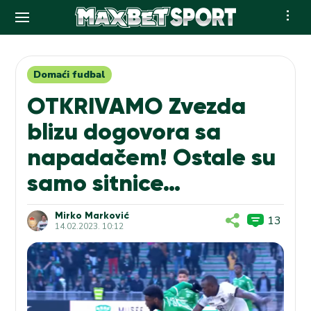
Skip
to
content
Domaći fudbal
OTKRIVAMO Zvezda
blizu dogovora sa
napadačem! Ostale su
samo sitnice…
Mirko Marković
13
14.02.2023. 10:12